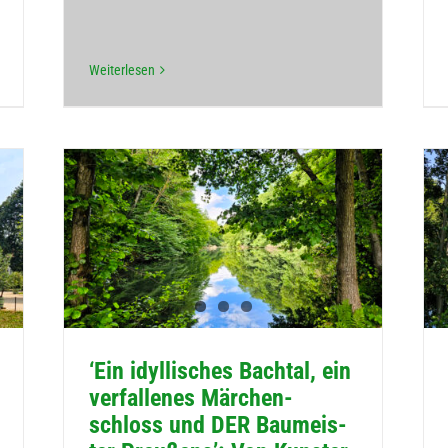
Wei­ter­le­sen
‘Ein idyl­li­sches Bach­tal, ein
ver­fal­le­nes Mär­chen­
schloss und DER Bau­meis­