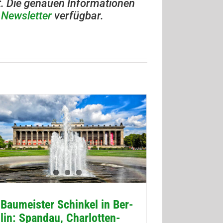
t. Die genauen Infor­ma­tio­nen
n
News­let­ter
verfügbar.
Bau­meis­ter Schin­kel in Ber­
lin: Span­dau, Char­lot­ten­