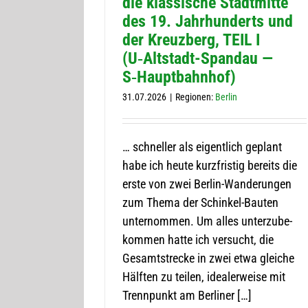
die klas­si­sche Stadt­mitte
des 19. Jahr­hun­derts und
der Kreuz­berg, TEIL I
(U‑Al­t­­stadt-Span­­dau —
S‑Hauptbahnhof)
31.07.2026
|
Regio­nen:
Ber­lin
… schnel­ler als eigent­lich geplant
habe ich heute kurz­fris­tig bereits die
erste von zwei Ber­­lin-Wan­­de­run­­gen
zum Thema der Schin­kel-Bau­­ten
unter­nom­men. Um alles unter­zu­be­
kom­men hatte ich ver­sucht, die
Gesamt­stre­cke in zwei etwa glei­che
Hälf­ten zu tei­len, idea­ler­weise mit
Trenn­punkt am Berliner […]