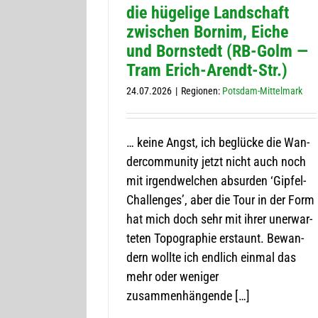
die hüge­lige Land­schaft
zwi­schen Bor­nim, Eiche
und Born­stedt (RB-Golm —
Tram Erich-Arendt-Str.)
24.07.2026
|
Regio­nen:
Pots­dam-Mit­tel­mark
… keine Angst, ich beglü­cke die Wan­
der­com­mu­nity jetzt nicht auch noch
mit irgend­wel­chen absur­den ‘Gip­­fel-
Chal­­lenges’, aber die Tour in der Form
hat mich doch sehr mit ihrer uner­war­
te­ten Topo­gra­phie erstaunt. Bewan­
dern wollte ich end­lich ein­mal das
mehr oder weni­ger
zusammenhängende […]