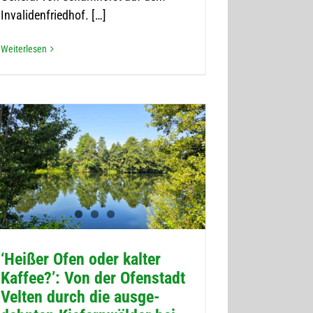
Invalidenfriedhof. […]
Wei­ter­le­sen
‘Hei­ßer Ofen oder kal­ter
Kaf­fee?’: Von der Ofen­stadt
Vel­ten durch die aus­ge­