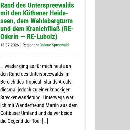
Rand des Unter­spree­walds
mit den Köthe­ner Hei­de­
seen, dem Wehla­berg­turm
und dem Kra­nich­fließ (RE-
Ode­rin — RE-Lubolz)
18.07.2026
|
Regio­nen:
Dahme-Spree­wald
… wie­der ging es für mich heute an
den Rand des Unter­spree­walds im
Bereich des Tro­pi­­cal-Islands-Are­als,
dies­mal jedoch zu einer kna­cki­gen
Stre­cken­wan­de­rung. Unter­wegs war
ich mit Wan­der­freund Mar­tin aus dem
Cott­bu­ser Umland und da wir beide
die Gegend der Tour […]