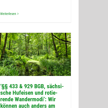
Wei­ter­le­sen
‘§§ 433 & 929 BGB, säch­si­
sche Huf­ei­sen und rotie­
rende Wan­der­modi’: Wir
kön­nen auch anders am