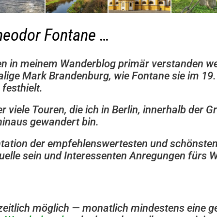
heo­dor Fontane …
ren in mei­nem Wan­der­blog pri­mär ver­stan­den we
ma­lige Mark Bran­den­burg, wie Fon­tane sie im 19
 festhielt.
r viele Tou­ren, die ich in Ber­lin, inner­halb der G
hin­aus gewan­dert bin.
a­tion der emp­feh­lens­wer­tes­ten und schöns­ten
­quelle sein und Inter­es­sen­ten Anre­gun­gen fürs 
zeit­lich mög­lich — monat­lich min­des­tens eine 