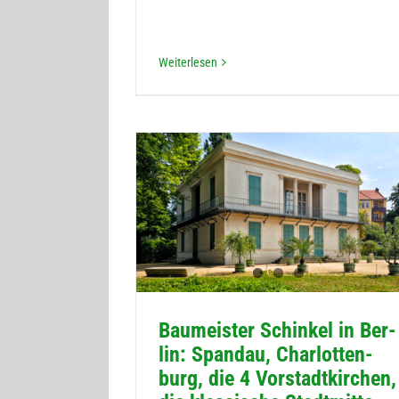
Wei­ter­le­sen
Bau­meis­ter Schin­kel in Ber­
lin: Span­dau, Char­lot­ten­
burg, die 4 Vor­stadt­kir­chen,