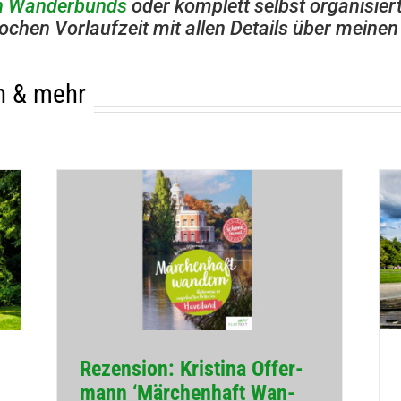
n Wan­der­bunds
oder kom­plett selbst orga­ni­sier
ochen Vor­lauf­zeit mit allen Details über mei­ne
n & mehr
Rezen­sion: Kris­tina Offer­
mann ‘Mär­chen­haft Wan­