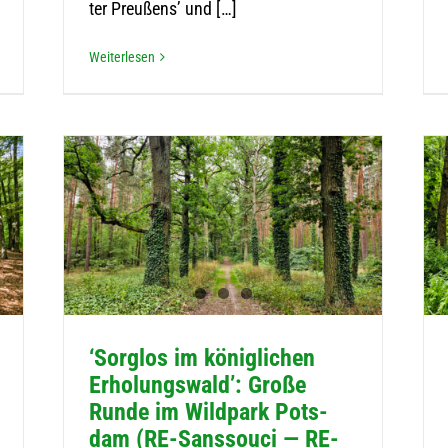
ter Preu­ßens’ und […]
Wei­ter­le­sen
‘Sorg­los im könig­li­chen
Erho­lungs­wald’: Große
Runde im Wild­park Pots­
dam (RE-San­s­­souci — RE-