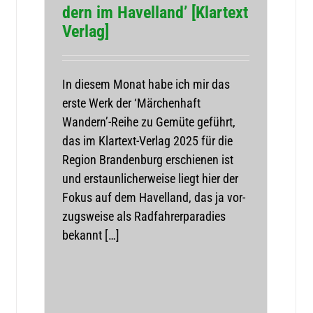
dern im Havel­land’ [Klar­text
Verlag]
In die­sem Monat habe ich mir das
erste Werk der ‘Mär­chen­haft
Wandern’-Reihe zu Gemüte geführt,
das im Klar­­text-Ver­­lag 2025 für die
Region Bran­den­burg erschie­nen ist
und erstaun­li­cher­weise liegt hier der
Fokus auf dem Havel­land, das ja vor­
zugs­weise als Rad­fah­rer­pa­ra­dies
bekannt […]