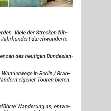
r­den. Viele der Stre­cken füh­
. Jahr­hun­dert durch­wan­derte
ren­zen des heu­ti­gen Bun­des­lan­
 Wan­der­wege in Ber­lin / Bran­
Wan­dern eige­ner Tou­ren bieten.
geführte Wan­de­rung an, ent­we­