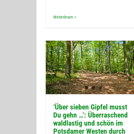
Wei­ter­le­sen
‘Über sie­ben Gip­fel musst
Du gehn …’: Über­ra­schend
wald­las­tig und schön im
Pots­da­mer Wes­ten durch