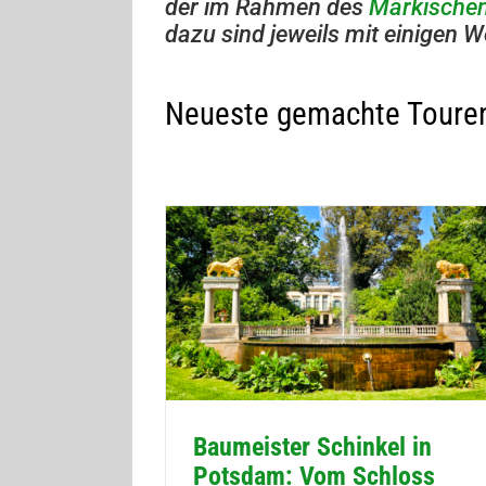
der im Rah­men des
Mär­ki­sche
dazu sind jeweils mit eini­gen W
Neu­este gemachte Tou­re
Bau­meis­ter Schin­kel in
Pots­dam: Vom Schloss