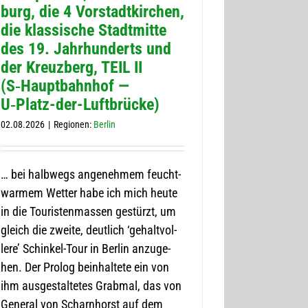
burg, die 4 Vor­stadt­kir­chen,
die klas­si­sche Stadt­mitte
des 19. Jahr­hun­derts und
der Kreuz­berg, TEIL II
(S‑Hauptbahnhof —
U‑Platz-der-Luft­­brü­­cke)
02.08.2026
|
Regio­nen:
Ber­lin
… bei halb­wegs ange­neh­mem feucht­
war­mem Wet­ter habe ich mich heute
in die Tou­ris­ten­mas­sen gestürzt, um
gleich die zweite, deut­lich ‘gehalt­vol­
lere’ Schin­kel-Tour in Ber­lin anzu­ge­
hen. Der Pro­log beinhal­tete ein von
ihm aus­ge­stal­te­tes Grab­mal, das von
Gene­ral von Scharn­horst auf dem