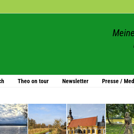
Meine
ch
Theo on tour
News­let­ter
Presse / Med