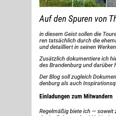
Auf den Spu­ren von T
in die­sem Geist sol­len die Tou­
ren tat­säch­lich durch die ehe­
und detail­liert in sei­nen Wer­ken
Zusätz­lich doku­men­tiere ich hie
des Bran­den­burg und dar­über 
Der Blog soll zugleich Doku­men­t
den­burg als auch Inspi­ra­ti­ons
Ein­la­dun­gen zum Mitwandern
Regel­mä­ßig biete ich — soweit 