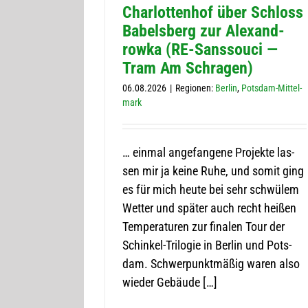
Char­lot­ten­hof über Schloss
Babels­berg zur Alex­an­d­
rowka (RE-San­s­­souci —
Tram Am Schragen)
06.08.2026
|
Regio­nen:
Ber­lin
,
Pots­dam-Mit­tel­
mark
… ein­mal ange­fan­gene Pro­jekte las­
sen mir ja keine Ruhe, und somit ging
es für mich heute bei sehr schwü­lem
Wet­ter und spä­ter auch recht hei­ßen
Tem­pe­ra­tu­ren zur fina­len Tour der
Schin­kel-Tri­­lo­­gie in Ber­lin und Pots­
dam. Schwer­punkt­mä­ßig waren also
wie­der Gebäude […]