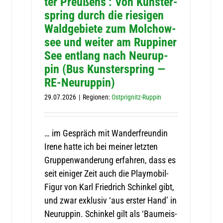
ter Preu­ßens’: Von Kunst­er­
spring durch die rie­si­gen
Wald­ge­biete zum Molchow­
see und wei­ter am Rup­pi­ner
See ent­lang nach Neu­rup­
pin (Bus Kunst­er­spring —
RE-Neuruppin)
29.07.2026
|
Regio­nen:
Ostp­ri­g­nitz-Rup­pin
… im Gespräch mit Wan­der­freun­din
Irene hatte ich bei mei­ner letz­ten
Grup­pen­wan­de­rung erfah­ren, dass es
seit eini­ger Zeit auch die Play­­mo­­bil-
Figur von Karl Fried­rich Schin­kel gibt,
und zwar exklu­siv ‘aus ers­ter Hand’ in
Neu­rup­pin. Schin­kel gilt als ‘Bau­meis­