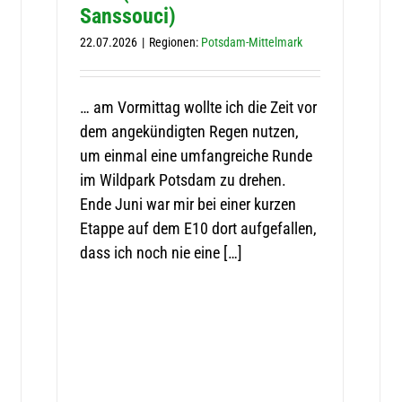
Sanssouci)
22.07.2026
|
Regio­nen:
Pots­dam-Mit­tel­mark
… am Vor­mit­tag wollte ich die Zeit vor
dem ange­kün­dig­ten Regen nut­zen,
um ein­mal eine umfang­rei­che Runde
im Wild­park Pots­dam zu dre­hen.
Ende Juni war mir bei einer kur­zen
Etappe auf dem E10 dort auf­ge­fal­len,
dass ich noch nie eine […]