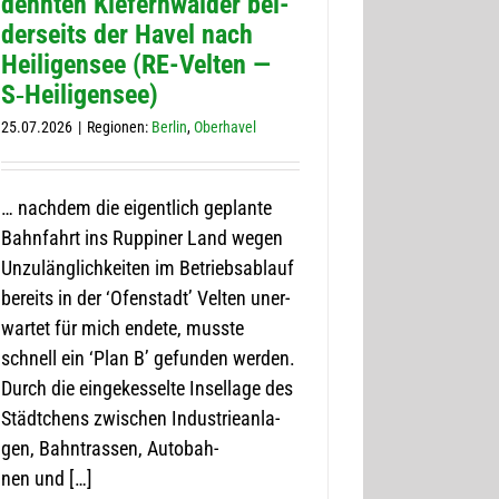
dehn­ten Kie­fern­wäl­der bei­
der­seits der Havel nach
Hei­li­gen­see (RE-Vel­­ten —
S‑Heiligensee)
25.07.2026
|
Regio­nen:
Ber­lin
,
Ober­ha­vel
… nach­dem die eigent­lich geplante
Bahn­fahrt ins Rup­pi­ner Land wegen
Unzu­läng­lich­kei­ten im Betriebs­ab­lauf
bereits in der ‘Ofen­stadt’ Vel­ten uner­
war­tet für mich endete, musste
schnell ein ‘Plan B’ gefun­den wer­den.
Durch die ein­ge­kes­selte Insel­lage des
Städt­chens zwi­schen Indus­trie­an­la­
gen, Bahn­tras­sen, Auto­bah­
nen und […]