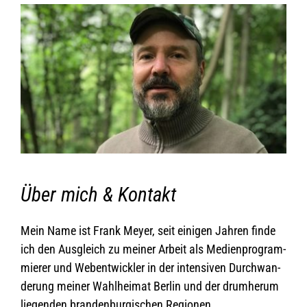
Über mich & Kontakt
Mein Name ist Frank Meyer, seit eini­gen Jah­ren finde
ich den Aus­gleich zu mei­ner Arbeit als Medi­en­pro­gram­
mie­rer und Web­ent­wick­ler in der inten­si­ven Durch­wan­
de­rung mei­ner Wahl­hei­mat Ber­lin und der drum­herum
lie­gen­den bran­den­bur­gi­schen Regionen.