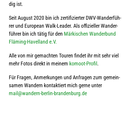
dig ist.
Seit August 2020 bin ich zer­ti­fi­zier­ter DWV-Wan­der­füh­
rer und Euro­pean Walk-Lea­der. Als offi­zi­el­ler Wan­der­
füh­rer bin ich tätig für den
Mär­ki­schen Wan­der­bund
Flä­ming-Havel­land e.V.
Alle von mir gemach­ten Tou­ren fin­det ihr mit sehr viel
mehr Fotos direkt in mei­nem
komoot-Pro­fil
.
Für Fra­gen, Anmer­kun­gen und Anfra­gen zum gemein­
sa­men Wan­dern kon­tak­tiert mich gerne unter
mail@wandern-berlin-brandenburg.de