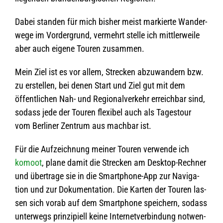
Dabei stan­den für mich bis­her meist mar­kierte Wan­der­
wege im Vor­der­grund, ver­mehrt stelle ich mitt­ler­weile
aber auch eigene Tou­ren zusammen.
Mein Ziel ist es vor allem, Stre­cken abzu­wan­dern bzw.
zu erstel­len, bei denen Start und Ziel gut mit dem
öffent­li­chen Nah- und Regio­nal­ver­kehr erreich­bar sind,
sodass jede der Tou­ren fle­xi­bel auch als Tages­tour
vom Ber­li­ner Zen­trum aus mach­bar ist.
Für die Auf­zeich­nung mei­ner Tou­ren ver­wende ich
komoot
, plane damit die Stre­cken am Desk­top-Rech­ner
und über­trage sie in die Smart­phone-App zur Navi­ga­
tion und zur Doku­men­ta­tion. Die Kar­ten der Tou­ren las­
sen sich vorab auf dem Smart­phone spei­chern, sodass
unter­wegs prin­zi­pi­ell keine Inter­net­ver­bin­dung not­wen­