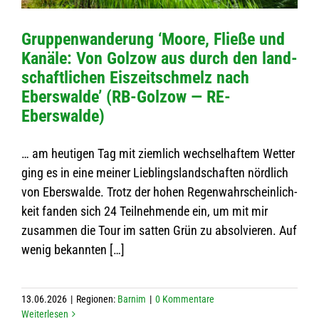
Grup­pen­wan­de­rung ‘Moore, Fließe und
Kanäle: Von Golzow aus durch den land­
schaft­li­chen Eis­zeit­schmelz nach
Ebers­walde’ (RB-Golzow — RE-
Eberswalde)
… am heu­ti­gen Tag mit ziem­lich wech­sel­haf­tem Wet­ter
ging es in eine mei­ner Lieb­lings­land­schaf­ten nörd­lich
von Ebers­walde. Trotz der hohen Regen­wahr­schein­lich­
keit fan­den sich 24 Teil­neh­mende ein, um mit mir
zusam­men die Tour im sat­ten Grün zu absol­vie­ren. Auf
wenig bekannten […]
13.06.2026
|
Regio­nen:
Bar­nim
|
0 Kom­men­tare
Wei­ter­le­sen