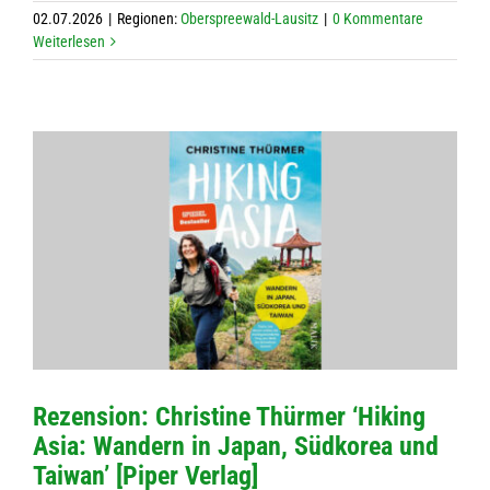
02.07.2026
|
Regio­nen:
Ober­spree­wald-Lau­sitz
|
0 Kom­men­tare
Wei­ter­le­sen
Rezen­sion: Chris­tine Thür­mer ‘Hiking
Asia: Wan­dern in Japan, Süd­ko­rea und
Tai­wan’ [Piper Verlag]