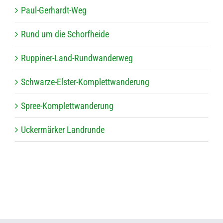
Paul-Ger­hardt-Weg
Rund um die Schorfheide
Rup­pi­­ner-Land-Run­d­­wan­­der­­weg
Schwarze-Els­­ter-Kom­­p­let­t­­wan­­de­rung
Spree-Kom­­p­let­t­­wan­­de­rung
Ucker­mär­ker Landrunde