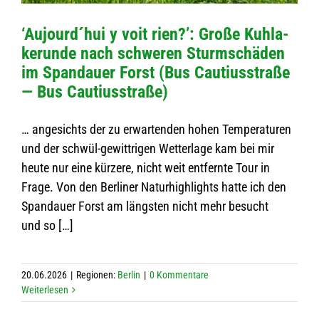
‘Aujourd´hui y voit rien?’: Große Kuh­la­
ke­runde nach schwe­ren Sturm­schä­den
im Span­dauer Forst (Bus Cau­ti­us­straße
— Bus Cautiusstraße)
… ange­sichts der zu erwar­ten­den hohen Tem­pe­ra­tu­ren
und der schwül-gewitt­ri­gen Wet­ter­lage kam bei mir
heute nur eine kür­zere, nicht weit ent­fernte Tour in
Frage. Von den Ber­li­ner Natur­high­lights hatte ich den
Span­dauer Forst am längs­ten nicht mehr besucht
und so […]
20.06.2026
|
Regio­nen:
Ber­lin
|
0 Kom­men­tare
Wei­ter­le­sen