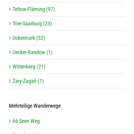
Tel­tow-Flä­ming (97)
Trier-Saar­burg (23)
Ucker­mark (52)
Uecker-Ran­dow (1)
Wit­ten­berg (21)
Żary-Żagań (1)
Mehr­tei­lige Wanderwege
66 Seen Weg