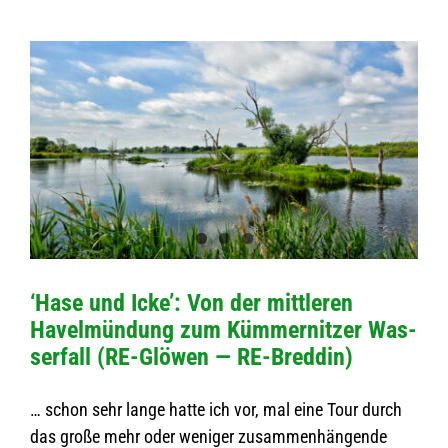
‘Hase und Icke’: Von der mitt­le­ren
Havel­mün­dung zum Küm­mer­nit­zer Was­
ser­fall (RE-Glö­­wen — RE-Breddin)
… schon sehr lange hatte ich vor, mal eine Tour durch
das große mehr oder weni­ger zusam­men­hän­gende