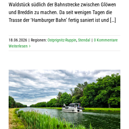
Wald­stück süd­lich der Bahn­stre­cke zwi­schen Glö­wen
und Bred­din zu machen. Da seit weni­gen Tagen die
Trasse der ‘Ham­bur­ger Bahn’ fer­tig saniert ist und […]
18.06.2026
|
Regio­nen:
Ostp­ri­g­nitz-Rup­pin
,
Stendal
|
0 Kom­men­tare
Wei­ter­le­sen