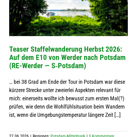
Teaser Staf­fel­wan­de­rung Herbst 2026:
Auf dem E10 von Wer­der nach Pots­dam
(RE-Wer­­der — S‑Potsdam)
… bei 38 Grad am Ende der Tour in Pots­dam war diese
kür­zere Stre­cke unter zwei­er­lei Aspek­ten rele­vant für
mich: einer­seits wollte ich bewusst zum ers­ten Mal(?)
prü­fen, wie denn die Wohl­fühls­i­tua­tion beim Wan­dern
ist, wenn die Umge­bungs­tem­pe­ra­tur län­gere Zeit […]
27.06.2026
|
Regio­nen:
Pots­dam-Mit­tel­mark
|
0 Kom­men­tare