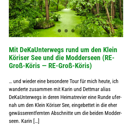
Mit DeKaUn­ter­wegs rund um den Klein
Köri­ser See und die Mod­der­seen (RE-
Groß-Köris — RE-Groß-Köris)
… und wie­der eine beson­dere Tour für mich heute, ich
wan­derte zusam­men mit Karin und Dett­mar alias
DeKaUn­ter­wegs in deren Hei­mat­re­vier eine Runde ufer­
nah um den Klein Köri­ser See, ein­ge­bet­tet in die eher
gewäs­ser­ent­fern­ten Abschnitte um die bei­den Mod­der­
seen. Karin […]