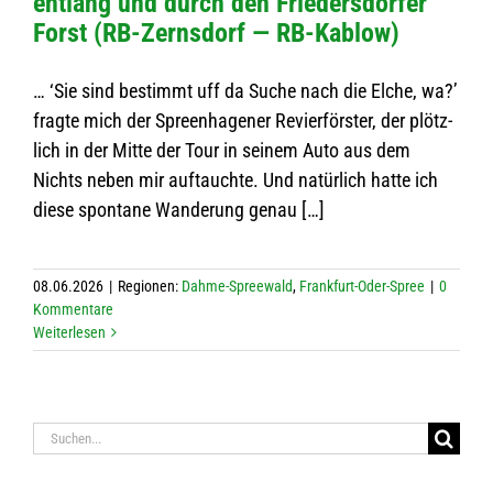
ent­lang und durch den Frie­ders­dor­fer
Forst (RB-Zerns­­dorf — RB-Kablow)
… ‘Sie sind bestimmt uff da Suche nach die Elche, wa?’
fragte mich der Spreen­ha­ge­ner Revier­förs­ter, der plötz­
lich in der Mitte der Tour in sei­nem Auto aus dem
Nichts neben mir auf­tauchte. Und natür­lich hatte ich
diese spon­tane Wan­de­rung genau […]
08.06.2026
|
Regio­nen:
Dahme-Spree­wald
,
Frank­furt-Oder-Spree
|
0
Kom­men­tare
Wei­ter­le­sen
Suche
nach: