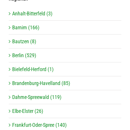
Anhalt-Bit­ter­feld (3)
Bar­nim (166)
Baut­zen (8)
Ber­lin (529)
Bie­le­feld-Her­ford (1)
Bran­den­burg-Havel­land (85)
Dahme-Spree­wald (119)
Elbe-Els­ter (26)
Frank­furt-Oder-Spree (140)