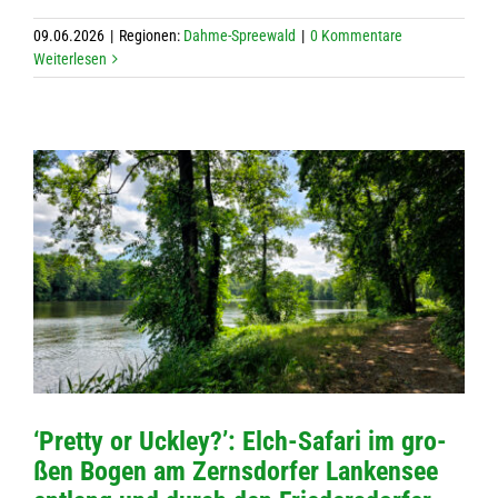
09.06.2026
|
Regio­nen:
Dahme-Spree­wald
|
0 Kom­men­tare
Wei­ter­le­sen
‘Pretty or Uck­ley?’: Elch-Safari im gro­
ßen Bogen am Zerns­dor­fer Lan­ken­see