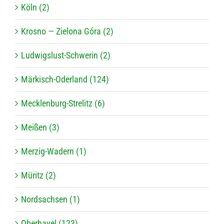
Köln (2)
Krosno — Zie­lona Góra (2)
Lud­wigs­lust-Schwe­rin (2)
Mär­kisch-Oder­land (124)
Meck­len­burg-Stre­litz (6)
Mei­ßen (3)
Mer­zig-Wadern (1)
Müritz (2)
Nord­sach­sen (1)
Ober­ha­vel (123)