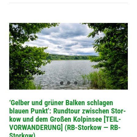
‘Gel­ber und grü­ner Bal­ken schla­gen
blauen Punkt’: Rund­tour zwi­schen Stor­
kow und dem Gro­ßen Kol­pin­see [TEIL-
VORWANDERUNG] (RB-Stor­­kow — RB-
Storkow)