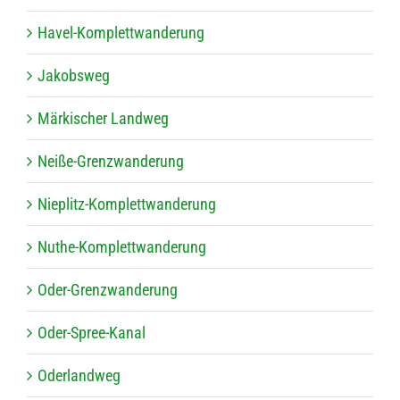
Havel-Kom­­p­let­t­­wan­­de­rung
Jakobs­weg
Mär­ki­scher Landweg
Neiße-Gren­z­­wan­­de­rung
Nie­­plitz-Kom­­p­let­t­­wan­­de­rung
Nuthe-Kom­­p­let­t­­wan­­de­rung
Oder-Gren­z­­wan­­de­rung
Oder-Spree-Kanal
Oder­land­weg