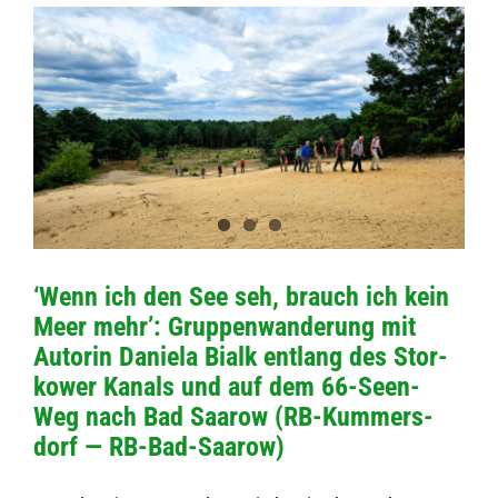
‘Wenn ich den See seh, brauch ich kein
Meer mehr’: Grup­pen­wan­de­rung mit
Autorin Daniela Bialk ent­lang des Stor­
kower Kanals und auf dem 66-Seen-
Weg nach Bad Saa­row (RB-Kum­­mer­s­­
dorf — RB-Bad-Saarow)