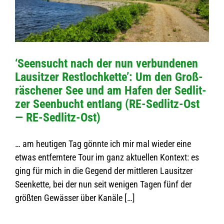
‘Seen­sucht nach der nun ver­bun­de­nen
Lau­sit­zer Rest­loch­kette’: Um den Groß­
räsche­ner See und am Hafen der Sedlit­
zer Seen­bucht ent­lang (RE-Sedlitz-Ost
— RE-Sedlitz-Ost)
… am heu­ti­gen Tag gönnte ich mir mal wie­der eine
etwas ent­fern­tere Tour im ganz aktu­el­len Kon­text: es
ging für mich in die Gegend der mitt­le­ren Lau­sit­zer
Seen­kette, bei der nun seit weni­gen Tagen fünf der
größ­ten Gewäs­ser über Kanäle […]