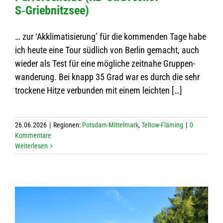
S‑Griebnitzsee)
… zur ‘Akkli­ma­ti­sie­rung’ für die kom­men­den Tage habe
ich heute eine Tour süd­lich von Ber­lin gemacht, auch
wie­der als Test für eine mög­li­che zeit­nahe Grup­pen­
wan­de­rung. Bei knapp 35 Grad war es durch die sehr
tro­ckene Hitze ver­bun­den mit einem leichten […]
26.06.2026
|
Regio­nen:
Pots­dam-Mit­tel­mark
,
Tel­tow-Flä­ming
|
0
Kom­men­tare
Wei­ter­le­sen