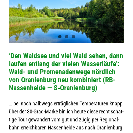
‘Den Wald­see und viel Wald sehen, dann
lau­fen ent­lang der vie­len Was­ser­läufe’:
Wald- und Pro­me­na­den­wege nörd­lich
von Ora­ni­en­burg neu kom­bi­niert (RB-
Nas­­sen­heide — S‑Oranienburg)
… bei noch halb­wegs erträg­li­chen Tem­pe­ra­tu­ren knapp
über der 30-Grad-Marke bin ich heute diese recht schat­
tige Tour gewan­dert vom gut und zügig per Regio­nal­
bahn erreich­ba­ren Nas­sen­heide aus nach Ora­ni­en­burg.