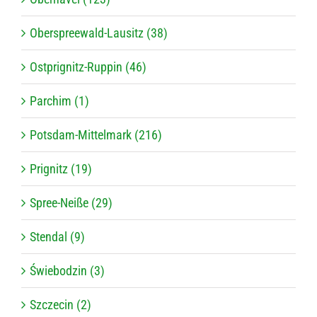
Ober­spree­wald-Lau­sitz (38)
Ostp­ri­g­nitz-Rup­pin (46)
Par­chim (1)
Pots­dam-Mit­tel­mark (216)
Pri­g­nitz (19)
Spree-Neiße (29)
Stendal (9)
Świe­bod­zin (3)
Szc­ze­cin (2)