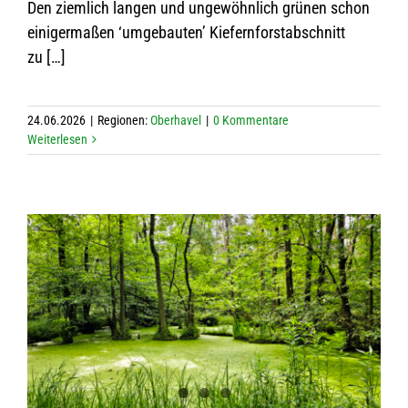
Den ziem­lich lan­gen und unge­wöhn­lich grü­nen schon
eini­ger­ma­ßen ‘umge­bau­ten’ Kie­fern­forst­ab­schnitt
zu […]
24.06.2026
|
Regio­nen:
Ober­ha­vel
|
0 Kom­men­tare
Wei­ter­le­sen