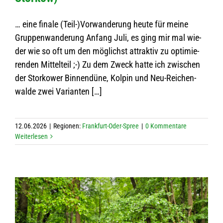
… eine finale (Teil-)Vorwanderung heute für meine
Grup­pen­wan­de­rung Anfang Juli, es ging mir mal wie­
der wie so oft um den mög­lichst attrak­tiv zu opti­mie­
ren­den Mit­tel­teil ;-) Zu dem Zweck hatte ich zwi­schen
der Stor­kower Bin­nen­düne, Kol­pin und Neu-Rei­chen­
walde zwei Varianten […]
12.06.2026
|
Regio­nen:
Frank­furt-Oder-Spree
|
0 Kom­men­tare
Wei­ter­le­sen