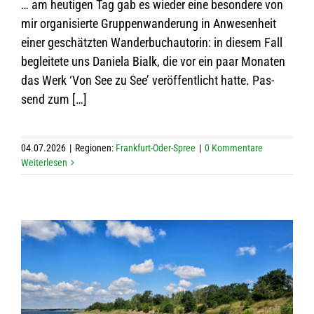
… am heu­ti­gen Tag gab es wie­der eine beson­dere von
mir orga­ni­sierte Grup­pen­wan­de­rung in Anwe­sen­heit
einer geschätz­ten Wan­der­buch­au­to­rin: in die­sem Fall
beglei­tete uns Daniela Bialk, die vor ein paar Mona­ten
das Werk ‘Von See zu See’ ver­öf­fent­licht hatte. Pas­
send zum […]
04.07.2026
|
Regio­nen:
Frank­furt-Oder-Spree
|
0 Kom­men­tare
Wei­ter­le­sen