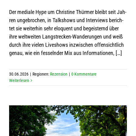
Der mediale Hype um Chris­tine Thür­mer bleibt seit Jah­
ren unge­bro­chen, in Talk­shows und Inter­views berich­
tet sie wei­ter­hin sehr elo­quent und begeis­ternd über
ihre welt­wei­ten Lang­stre­cken-Wan­de­run­gen und weiß
durch ihre vie­len Live­shows inzwi­schen offen­sicht­lich
genau, wie ein fes­seln­der Mix aus Informationen, […]
30.06.2026
|
Regio­nen:
Rezen­sion
|
0 Kom­men­tare
Wei­ter­le­sen