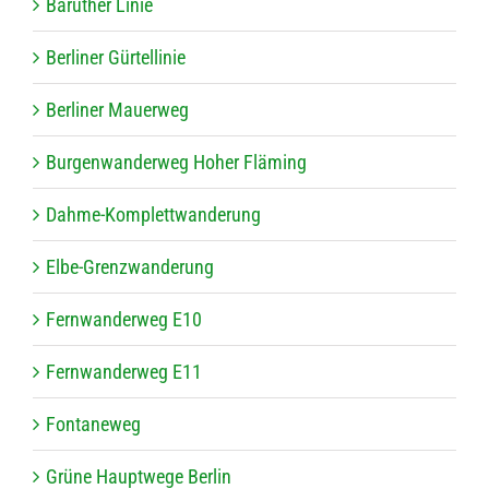
Baru­ther Linie
Ber­li­ner Gürtellinie
Ber­li­ner Mauerweg
Bur­gen­wan­der­weg Hoher Fläming
Dahme-Kom­­p­let­t­­wan­­de­rung
Elbe-Gren­z­­wan­­de­rung
Fern­wan­der­weg E10
Fern­wan­der­weg E11
Fon­ta­ne­weg
Grüne Haupt­wege Berlin