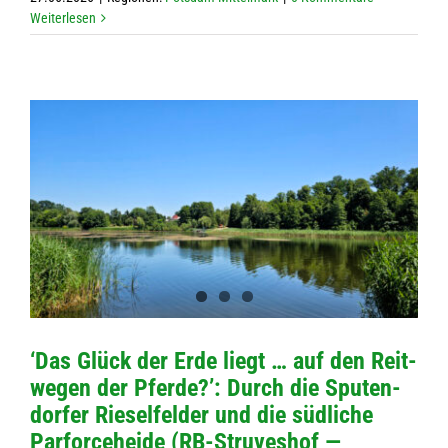
Wei­ter­le­sen
‘Das Glück der Erde liegt … auf den Reit­
we­gen der Pferde?’: Durch die Spu­ten­
dor­fer Rie­sel­fel­der und die süd­li­che
Par­force­he­ide (RB-Stru­­ves­hof —