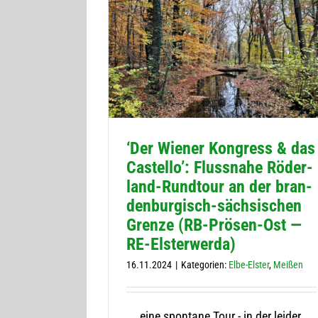
‘Der Wie­ner Kon­gress & das
Cas­tello’: Fluss­nahe Röder­
land-Rund­tour an der bran­
den­bur­gisch-säch­si­schen
Grenze (RB-Prö­sen-Ost —
RE-Elsterwerda)
16.11.2024
|
Kategorien:
Elbe-Elster
,
Meißen
... eine spontane Tour - in der leider