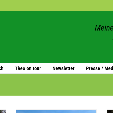
Meine
ch
Theo on tour
News­let­ter
Presse / Med