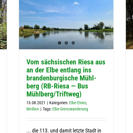
Vom säch­si­schen Riesa aus
an der Elbe ent­lang ins
bran­den­bur­gi­sche Mühl­
berg (RB-Riesa — Bus
Mühlberg/Triftweg)
13.08.2021
|
Kategorien:
Elbe-Elster
,
Meißen
|
Tags:
Elbe-Grenzwanderung
... die 113. und damit letzte Stadt in