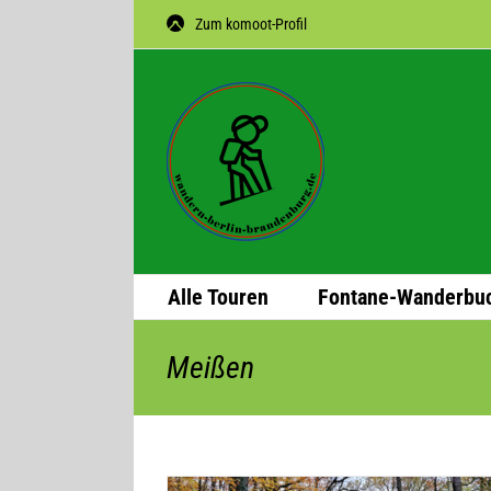
Zum
Zum komoot-Profil
Inhalt
springen
Alle Tou­ren
Fon­­tane-Wan­­der­­bu
Meißen