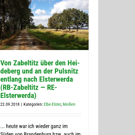
Von Zabel­titz über den Hei­
de­berg und an der Puls­nitz
ent­lang nach Els­ter­werda
(RB-Zabel­titz — RE-
Elsterwerda)
22.09.2018
|
Kategorien:
Elbe-Elster
,
Meißen
... heute war ich wieder ganz im
Süden von Brandenburg bzw. auch im