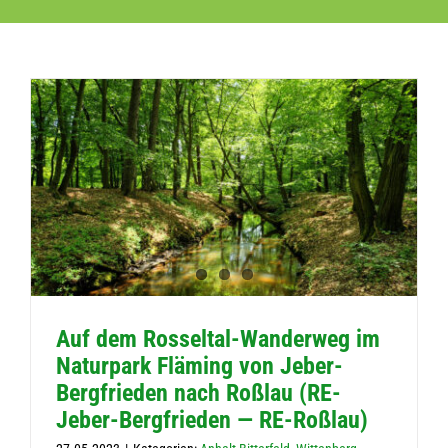
Auf dem Ros­sel­tal-Wan­der­weg im
Natur­park Flä­ming von Jeber-
Berg­frie­den nach Roß­lau (RE-
Jeber-Berg­frie­den — RE-Roßlau)