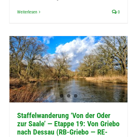
Weiterlesen
0
Staf­fel­wan­de­rung ‘Von der Oder
zur Saale’ — Etappe 19: Von Griebo
nach Des­sau (RB-Griebo — RE-