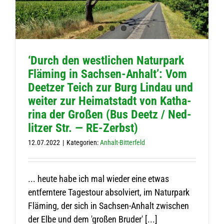
‘Durch den west­li­chen Natur­park
Flä­ming in Sach­sen-Anhalt’: Vom
Deet­zer Teich zur Burg Lin­dau und
wei­ter zur Hei­mat­stadt von Katha­
rina der Gro­ßen (Bus Deetz / Ned­
lit­zer Str. — RE-Zerbst)
12.07.2022
|
Kategorien:
Anhalt-Bitterfeld
... heute habe ich mal wieder eine etwas
entferntere Tagestour absolviert, im Naturpark
Fläming, der sich in Sachsen-Anhalt zwischen
der Elbe und dem 'großen Bruder' [...]