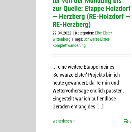
ter von der Mün­dung bis
zur Quelle: Etappe Holz­dorf
— Herz­berg (RE-Holz­dorf —
RE-Herzberg)
29.04.2022
|
Kategorien:
Elbe-Elster
,
Wittenberg
|
Tags:
Schwarze-Elster-
Komplettwanderung
... eine weitere Etappe meines
'Schwarze Elster'-Projekts bin ich
heute gewandert, da Termin und
Wettervorhersage endlich passten.
Eingestellt war ich auf endlose
Geraden entlang des [...]
Weiterlesen
0