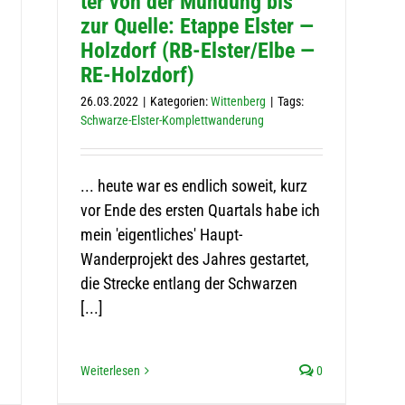
ter von der Mün­dung bis
zur Quelle: Etappe Els­ter —
Holz­dorf (RB-Els­ter/Elbe —
RE-Holzdorf)
26.03.2022
|
Kategorien:
Wittenberg
|
Tags:
Schwarze-Elster-Komplettwanderung
... heute war es endlich soweit, kurz
vor Ende des ersten Quartals habe ich
mein 'eigentliches' Haupt-
Wanderprojekt des Jahres gestartet,
die Strecke entlang der Schwarzen
[...]
Weiterlesen
0