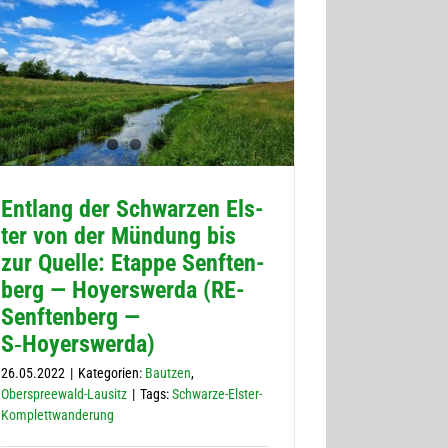
Ent­lang der Schwar­zen Els­
ter von der Mün­dung bis
zur Quelle: Etappe Senf­ten­
berg — Hoyers­werda (RE-
Senf­ten­berg —
S‑Hoyerswerda)
26.05.2022
|
Kategorien:
Bautzen
,
Oberspreewald-Lausitz
|
Tags:
Schwarze-Elster-
Komplettwanderung