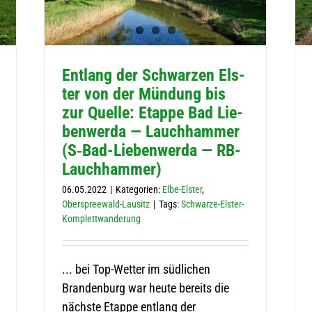
Ent­lang der Schwar­zen Els­
ter von der Mün­dung bis
zur Quelle: Etappe Bad Lie­
ben­werda — Lauch­ham­mer
(S‑Bad-Lie­ben­werda — RB-
Lauchhammer)
06.05.2022
|
Kategorien:
Elbe-Elster
,
Oberspreewald-Lausitz
|
Tags:
Schwarze-Elster-
Komplettwanderung
... bei Top-Wetter im südlichen
Brandenburg war heute bereits die
nächste Etappe entlang der