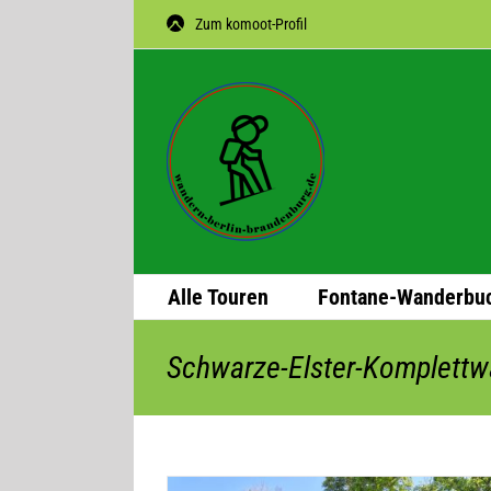
Zum
Zum komoot-Profil
Inhalt
springen
Alle Tou­ren
Fon­­tane-Wan­­der­­bu
Schwarze-Elster-Komplett