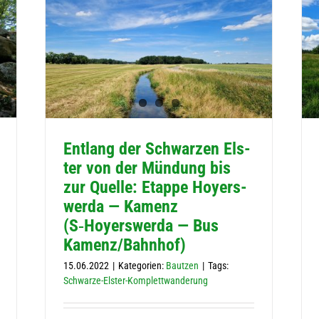
Ent­lang der Schwar­zen Els­
ter von der Mün­dung bis
zur Quelle: Etappe Hoyers­
werda — Kamenz
(S‑Hoyerswerda — Bus
Kamenz/Bahnhof)
15.06.2022
|
Kategorien:
Bautzen
|
Tags:
Schwarze-Elster-Komplettwanderung