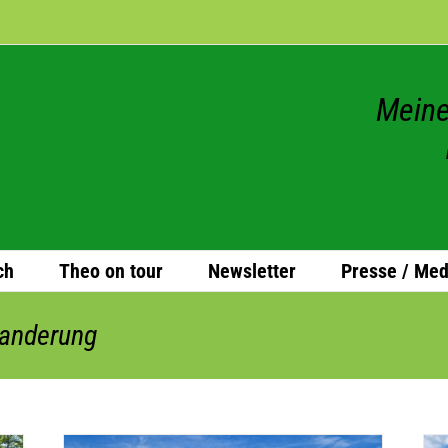
Meine
ch
Theo on tour
News­let­ter
Presse / Med
wanderung