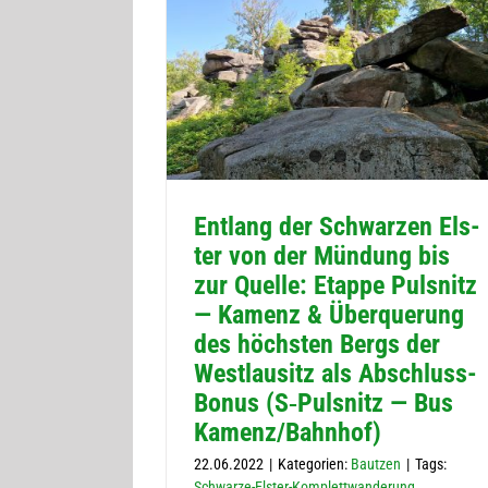
Ent­lang der Schwar­zen Els­
ter von der Mün­dung bis
zur Quelle: Etappe Puls­nitz
— Kamenz & Über­que­rung
des höchs­ten Bergs der
West­lau­sitz als Abschluss-
Bonus (S‑Pulsnitz — Bus
Kamenz/Bahnhof)
22.06.2022
|
Kategorien:
Bautzen
|
Tags:
Schwarze-Elster-Komplettwanderung