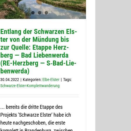
Ent­lang der Schwar­zen Els­
ter von der Mün­dung bis
zur Quelle: Etappe Herz­
berg — Bad Lie­ben­werda
(RE-Herz­berg — S‑Bad-Lie­
ben­werda)
30.04.2022
|
Kategorien:
Elbe-Elster
|
Tags:
Schwarze-Elster-Komplettwanderung
... bereits die dritte Etappe des
Projekts 'Schwarze Elster' habe ich
heute nachgeschoben, die erste
komplett in Brandenburg, zwischen