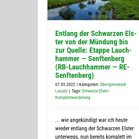
Ent­lang der Schwar­zen Els­
ter von der Mün­dung bis
zur Quelle: Etappe Lauch­
ham­mer — Senf­ten­berg
(RB-Lauch­ham­mer — RE-
Senftenberg)
07.05.2022
|
Kategorien:
Oberspreewald-
Lausitz
|
Tags:
Schwarze-Elster-
Komplettwanderung
... wie angekündigt war ich heute
wieder entlang der Schwarzen Elster
unterwegs, nun bereits komplett im