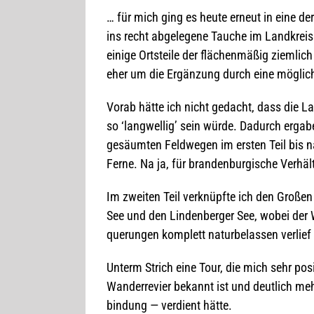
… für mich ging es heute erneut in eine der
ins recht abge­le­gene Tau­che im Land­krei
einige Orts­teile der flä­chen­mä­ßig ziem­
eher um die Ergän­zung durch eine mög­lich
Vorab hätte ich nicht gedacht, dass die Lan
so ‘lang­wel­lig’ sein würde. Dadurch erga­
gesäum­ten Feld­we­gen im ers­ten Teil bis 
Ferne. Na ja, für bran­den­bur­gi­sche Ver­hä
Im zwei­ten Teil ver­knüpfte ich den Gro­ßen 
See und den Lin­den­ber­ger See, wobei der W
que­run­gen kom­plett natur­be­las­sen ver­li
Unterm Strich eine Tour, die mich sehr posi­
Wan­der­re­vier bekannt ist und deut­lich m
bin­dung — ver­dient hätte.