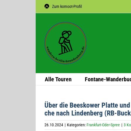
Zum
Zum komoot-Profil
Inhalt
springen
Alle Tou­ren
Fon­­tane-Wan­­der­­bu
Über die Bees­kower Platte und
che nach Lin­den­berg (RB-Buc
26.10.2024
|
Kategorien:
Frankfurt-Oder-Spree
|
3 K