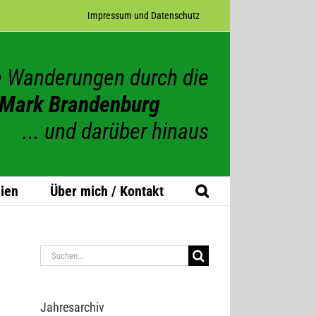
Impres­sum und Datenschutz
 Wanderungen durch die
Mark Brandenburg
... und darüber hinaus
ien
Über mich / Kontakt
Suche
nach:
Jah­res­ar­chiv