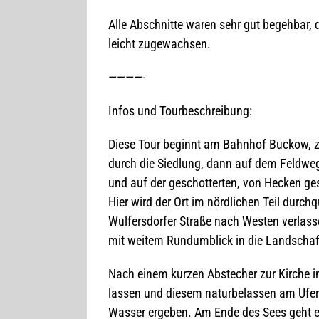
Alle Abschnitte waren sehr gut begeh­bar, d
leicht zugewachsen.
————-
Infos und Tourbeschreibung:
Diese Tour beginnt am Bahn­hof Buc­kow, zun
durch die Sied­lung, dann auf dem Feld­weg
und auf der geschot­ter­ten, von Hecken ge
Hier wird der Ort im nörd­li­chen Teil durch
Wul­fers­dor­fer Straße nach Wes­ten ver­las
mit wei­tem Rund­um­blick in die Land­scha
Nach einem kur­zen Abste­cher zur Kir­che i
las­sen und die­sem natur­be­las­sen am Uf
Was­ser erge­ben. Am Ende des Sees geht e