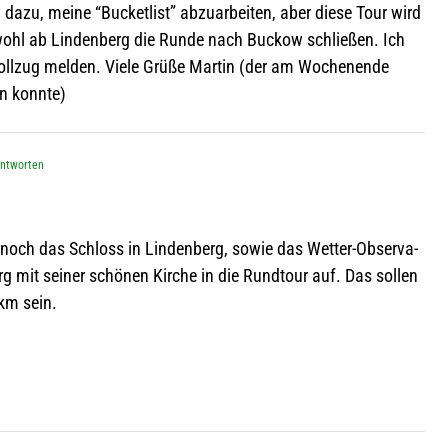
azu, meine “Bucket­list” abzu­ar­bei­ten, aber diese Tour wird
wohl ab Lin­den­berg die Runde nach Buc­kow schlie­ßen. Ich
Voll­zug mel­den. Viele Grüße Mar­tin (der am Wochen­ende
en konnte)
Antworten
och das Schloss in Lin­den­berg, sowie das Wet­ter-Obser­va­
g mit sei­ner schö­nen Kir­che in die Rund­tour auf. Das sol­len
km sein.