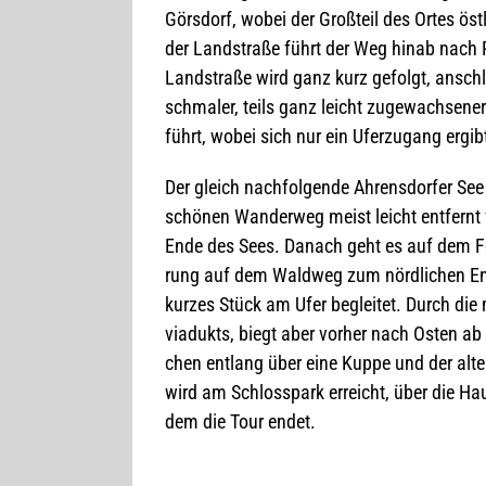
Görs­dorf, wobei der Groß­teil des Ortes ö
der Land­straße führt der Weg hinab nach Pre
Land­straße wird ganz kurz gefolgt, anschli
schma­ler, teils ganz leicht zuge­wach­se­n
führt, wobei sich nur ein Ufer­zu­gang ergib
Der gleich nach­fol­gende Ahrens­dor­fer See
schö­nen Wan­der­weg meist leicht ent­fern
Ende des Sees. Danach geht es auf dem For
rung auf dem Wald­weg zum nörd­li­chen En
kur­zes Stück am Ufer beglei­tet. Durch die
via­dukts, biegt aber vor­her nach Osten ab
chen ent­lang über eine Kuppe und der alten L
wird am Schloss­park erreicht, über die Ha
dem die Tour endet.