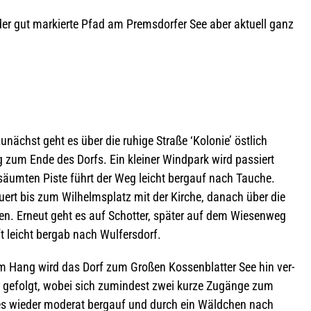
er gut mar­kierte Pfad am Prem­s­dor­fer See aber aktu­ell ganz
ächst geht es über die ruhige Straße ‘Kolo­nie’ öst­lich
 zum Ende des Dorfs. Ein klei­ner Wind­park wird pas­siert
säum­ten Piste führt der Weg leicht berg­auf nach Tau­che.
­quert bis zum Wil­helms­platz mit der Kir­che, danach über die
­sen. Erneut geht es auf Schot­ter, spä­ter auf dem Wie­sen­weg
ft leicht bergab nach Wulfersdorf.
m Hang wird das Dorf zum Gro­ßen Kos­sen­blat­ter See hin ver­
er gefolgt, wobei sich zumin­dest zwei kurze Zugänge zum
s wie­der mode­rat berg­auf und durch ein Wäld­chen nach