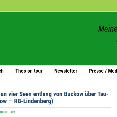
Meine
ch
Theo on tour
News­let­ter
Presse / Med
 an vier Seen ent­lang von Buc­kow über Tau­
­kow — RB-Lindenberg)
ommentare