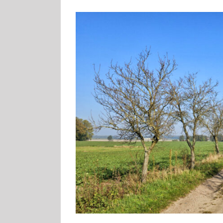
Zeige
grösseres
Bild