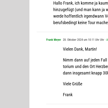
Hallo Frank, ich komme ja kaum d
hin­zu­ge­fügt (und man kann ja 
werde hof­fent­lich irgend­wann 
berufs­be­dingt keine Tour mach
Frank Meyer
28. Oktober 2024 um 10:11 Uhr Uhr
- 
Vie­len Dank, Martin!
Nimm dann auf jeden Fall n
to­rium und den Ort Herz­ber
dann ins­ge­samt knapp 30
Viele Grüße
Frank