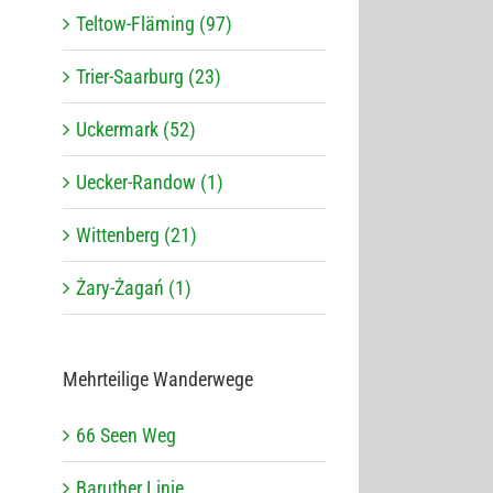
Teltow-Fläming (97)
Trier-Saarburg (23)
Uckermark (52)
Uecker-Randow (1)
Wittenberg (21)
Żary-Żagań (1)
Mehr­tei­lige Wanderwege
66 Seen Weg
Baru­ther Linie