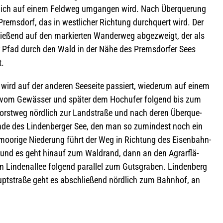
st­lich auf einem Feld­weg umgan­gen wird. Nach Über­que­rung
m­s­dorf, das in west­li­cher Rich­tung durch­quert wird. Der
e­ßend auf den mar­kier­ten Wan­der­weg abge­zweigt, der als
er Pfad durch den Wald in der Nähe des Prem­s­dor­fer Sees
t.
 wird auf der ande­ren See­seite pas­siert, wie­derum auf einem
t vom Gewäs­ser und spä­ter dem Hoch­ufer fol­gend bis zum
st­weg nörd­lich zur Land­straße und nach deren Über­que­
de des Lin­den­ber­ger See, den man so zumin­dest noch ein
 moo­rige Nie­de­rung führt der Weg in Rich­tung des Eisen­bahn­
 und es geht hin­auf zum Wald­rand, dann an den Agrar­flä­
in­den­al­lee fol­gend par­al­lel zum Guts­gra­ben. Lin­den­berg
upt­straße geht es abschlie­ßend nörd­lich zum Bahn­hof, an