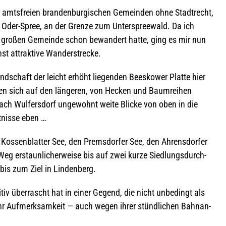
 amts­freien bran­den­bur­gi­schen Gemein­den ohne Stadt­recht,
s Oder-Spree, an der Grenze zum Unter­spree­wald. Da ich
lich gro­ßen Gemeinde schon bewan­dert hatte, ging es mir nun
st attrak­tive Wanderstrecke.
d­schaft der leicht erhöht lie­gen­den Bees­kower Platte hier
ben sich auf den län­ge­ren, von Hecken und Baum­rei­hen
nach Wul­fers­dorf unge­wohnt weite Bli­cke von oben in die
lt­nisse eben …
Kos­sen­blat­ter See, den Prem­s­dor­fer See, den Ahrens­dor­fer
eg erstaun­li­cher­weise bis auf zwei kurze Sied­lungs­durch­
ef bis zum Ziel in Lindenberg.
tiv über­rascht hat in einer Gegend, die nicht unbe­dingt als
ehr Auf­merk­sam­keit — auch wegen ihrer stünd­li­chen Bahn­an­