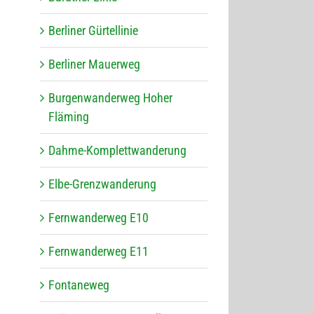
Ber­li­ner Gürtellinie
Ber­li­ner Mauerweg
Bur­gen­wan­der­weg Hoher
Fläming
Dahme-Kom­plett­wan­de­rung
Elbe-Grenz­wan­de­rung
Fern­wan­der­weg E10
Fern­wan­der­weg E11
Fon­ta­ne­weg