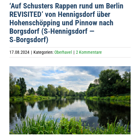
‘Auf Schus­ters Rap­pen rund um Ber­lin
REVISITED’ von Hen­nigs­dorf über
Hohen­schöp­ping und Pin­now nach
Borgs­dorf (S‑Hennigsdorf —
S‑Borgsdorf)
17.08.2024
|
Kategorien:
Oberhavel
|
2 Kommentare
Zeige
grösseres
Bild