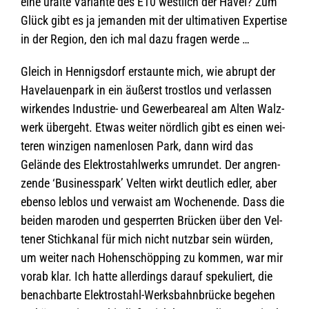
eine uralte Vari­ante des E10 west­lich der Havel? Zum
Glück gibt es ja jeman­den mit der ulti­ma­ti­ven Exper­tise
in der Region, den ich mal dazu fra­gen werde …
Gleich in Hen­nigs­dorf erstaunte mich, wie abrupt der
Havel­au­en­park in ein äußerst trost­los und ver­las­sen
wir­ken­des Indus­trie- und Gewer­be­areal am Alten Walz­
werk über­geht. Etwas wei­ter nörd­lich gibt es einen wei­
te­ren win­zi­gen namen­lo­sen Park, dann wird das
Gelände des Elek­tro­stahl­werks umrun­det. Der angren­
zende ‘Busi­ness­park’ Vel­ten wirkt deut­lich edler, aber
ebenso leb­los und ver­waist am Wochen­ende. Dass die
bei­den maro­den und gesperr­ten Brü­cken über den Vel­
te­ner Stich­ka­nal für mich nicht nutz­bar sein wür­den,
um wei­ter nach Hohen­schöp­ping zu kom­men, war mir
vorab klar. Ich hatte aller­dings dar­auf spe­ku­liert, die
benach­barte Elek­tro­stahl-Werks­bahn­brü­cke bege­hen