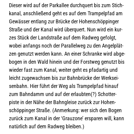
Die­ser wird auf der Park­al­lee durch­quert bis zum Stich­
ka­nal, anschlie­ßend geht es auf dem Tram­pel­pfad am
Gewäs­ser ent­lang zur Brü­cke der Hohen­schöp­pin­ger
Straße und der Kanal wird über­quert. Nun wird ein kur­
zes Stück der Land­straße auf dem Rad­weg gefolgt,
wobei anfangs noch der Par­al­lel­weg zu den Angel­plät­
zen genutzt wer­den kann. An einer Schranke wird abge­
bo­gen in den Wald hin­ein und der Forst­weg genutzt bis
wie­der fast zum Kanal, wei­ter geht es pfad­ar­tig und
leicht zuge­wach­sen bis zur Bahn­brü­cke der Werks­ei­
sen­bahn. Hier führt der Weg als Tram­pel­pfad hin­auf
zum Bahn­damm und auf der erlaub­ten(?) Schot­ter­
piste in der Nähe der Bahn­gleise zurück zur Hohen­
schöp­pin­ger Straße. (Anmer­kung: wer sich den Bogen
zurück zum Kanal in der ‘Grau­zone’ erspa­ren will, kann
natür­lich auf dem Rad­weg bleiben.)