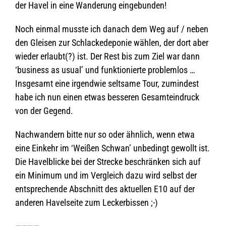
der Havel in eine Wan­de­rung eingebunden!
Noch ein­mal musste ich danach dem Weg auf / neben
den Glei­sen zur Schla­cke­de­po­nie wäh­len, der dort aber
wie­der erlaubt(?) ist. Der Rest bis zum Ziel war dann
‘busi­ness as usual’ und funk­tio­nierte problemlos …
Ins­ge­samt eine irgend­wie selt­same Tour, zumin­dest
habe ich nun einen etwas bes­se­ren Gesamt­ein­druck
von der Gegend.
Nach­wan­dern bitte nur so oder ähn­lich, wenn etwa
eine Ein­kehr im ‘Wei­ßen Schwan’ unbe­dingt gewollt ist.
Die Havel­bli­cke bei der Stre­cke beschrän­ken sich auf
ein Mini­mum und im Ver­gleich dazu wird selbst der
ent­spre­chende Abschnitt des aktu­el­len E10 auf der
ande­ren Havel­seite zum Leckerbissen ;-)