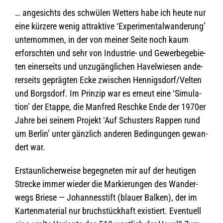
… ange­sichts des schwü­len Wet­ters habe ich heute nur
eine kür­zere wenig attrak­tive ‘Expe­ri­men­tal­wan­de­rung’
unter­nom­men, in der von mei­ner Seite noch kaum
erforsch­ten und sehr von Indus­trie- und Gewer­be­ge­bie­
ten einer­seits und unzu­gäng­li­chen Havel­wie­sen ande­
rer­seits gepräg­ten Ecke zwi­schen Hennigsdorf/Velten
und Borgs­dorf. Im Prin­zip war es erneut eine ‘Simu­la­
tion’ der Etappe, die Man­fred Reschke Ende der 1970er
Jahre bei sei­nem Pro­jekt ‘Auf Schus­ters Rap­pen rund
um Ber­lin’ unter gänz­lich ande­ren Bedin­gun­gen gewan­
dert war.
Erstaun­li­cher­weise begeg­ne­ten mir auf der heu­ti­gen
Stre­cke immer wie­der die Mar­kie­run­gen des Wan­der­
wegs Briese — Johan­nes­stift (blauer Bal­ken), der im
Kar­ten­ma­te­rial nur bruch­stück­haft exis­tiert. Even­tu­ell