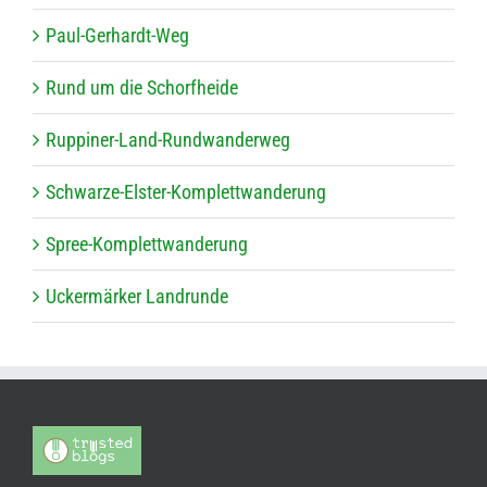
Paul-Ger­hardt-Weg
Rund um die Schorfheide
Rup­pi­ner-Land-Rund­wan­der­weg
Schwarze-Els­ter-Kom­plett­wan­de­rung
Spree-Kom­plett­wan­de­rung
Ucker­mär­ker Landrunde