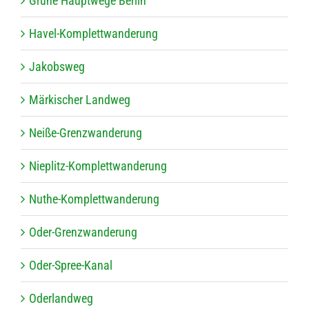
Grüne Haupt­wege Berlin
Havel-Kom­plett­wan­de­rung
Jakobs­weg
Mär­ki­scher Landweg
Neiße-Grenz­wan­de­rung
Nie­plitz-Kom­plett­wan­de­rung
Nuthe-Kom­plett­wan­de­rung
Oder-Grenz­wan­de­rung
Oder-Spree-Kanal
Oder­land­weg