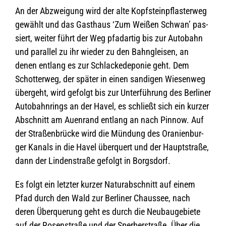
An der Abzwei­gung wird der alte Kopf­stein­pflas­ter­weg
gewählt und das Gast­haus ‘Zum Wei­ßen Schwan’ pas­
siert, wei­ter führt der Weg pfad­ar­tig bis zur Auto­bahn
und par­al­lel zu ihr wie­der zu den Bahn­glei­sen, an
denen ent­lang es zur Schla­cke­de­po­nie geht. Dem
Schot­ter­weg, der spä­ter in einen san­di­gen Wie­sen­weg
über­geht, wird gefolgt bis zur Unter­füh­rung des Ber­li­ner
Auto­bahn­rings an der Havel, es schließt sich ein kur­zer
Abschnitt am Auen­rand ent­lang an nach Pin­now. Auf
der Stra­ßen­brü­cke wird die Mün­dung des Ora­ni­en­bur­
ger Kanals in die Havel über­quert und der Haupt­straße,
dann der Lin­den­straße gefolgt in Borgsdorf.
Es folgt ein letz­ter kur­zer Natur­ab­schnitt auf einem
Pfad durch den Wald zur Ber­li­ner Chaus­see, nach
deren Über­que­rung geht es durch die Neu­bau­ge­biete
auf der Rosen­straße und der Sper­ber­straße. Über die