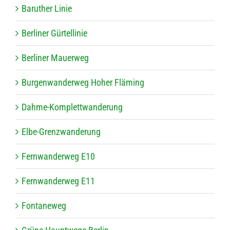
Baru­ther Linie
Ber­li­ner Gürtellinie
Ber­li­ner Mauerweg
Bur­gen­wan­der­weg Hoher Fläming
Dahme-Kom­plett­wan­de­rung
Elbe-Grenz­wan­de­rung
Fern­wan­der­weg E10
Fern­wan­der­weg E11
Fon­ta­ne­weg