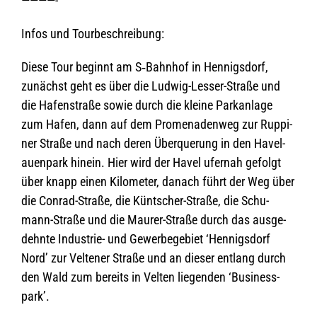
————-
Infos und Tourbeschreibung:
Diese Tour beginnt am S‑Bahnhof in Hen­nigs­dorf,
zunächst geht es über die Lud­wig-Les­ser-Straße und
die Hafen­straße sowie durch die kleine Park­an­lage
zum Hafen, dann auf dem Pro­me­na­den­weg zur Rup­pi­
ner Straße und nach deren Über­que­rung in den Havel­
au­en­park hin­ein. Hier wird der Havel ufer­nah gefolgt
über knapp einen Kilo­me­ter, danach führt der Weg über
die Con­rad-Straße, die Künt­scher-Straße, die Schu­
mann-Straße und die Mau­rer-Straße durch das aus­ge­
dehnte Indus­trie- und Gewer­be­ge­biet ‘Hen­nigs­dorf
Nord’ zur Vel­te­ner Straße und an die­ser ent­lang durch
den Wald zum bereits in Vel­ten lie­gen­den ‘Busi­ness­
park’.