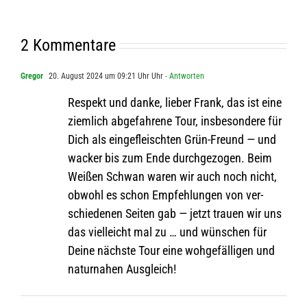
2 Kommentare
Gregor
20. August 2024 um 09:21 Uhr Uhr
- Antworten
Respekt und danke, lie­ber Frank, das ist eine
ziem­lich abge­fah­rene Tour, ins­be­son­dere für
Dich als ein­ge­fleisch­ten Grün-Freund — und
wacker bis zum Ende durch­ge­zo­gen. Beim
Wei­ßen Schwan waren wir auch noch nicht,
obwohl es schon Emp­feh­lun­gen von ver­
schie­de­nen Sei­ten gab — jetzt trauen wir uns
das viel­leicht mal zu … und wün­schen für
Deine nächste Tour eine woh­ge­fäl­li­gen und
natur­na­hen Ausgleich!