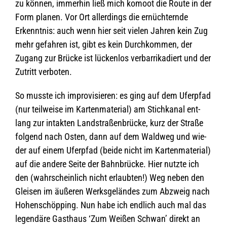
zu kön­nen, immer­hin ließ mich komoot die Route in der
Form pla­nen. Vor Ort aller­dings die ernüch­ternde
Erkennt­nis: auch wenn hier seit vie­len Jah­ren kein Zug
mehr gefah­ren ist, gibt es kein Durch­kom­men, der
Zugang zur Brü­cke ist lücken­los ver­bar­ri­ka­diert und der
Zutritt verboten.
So musste ich impro­vi­sie­ren: es ging auf dem Ufer­pfad
(nur teil­weise im Kar­ten­ma­te­rial) am Stich­ka­nal ent­
lang zur intak­ten Land­stra­ßen­brü­cke, kurz der Straße
fol­gend nach Osten, dann auf dem Wald­weg und wie­
der auf einem Ufer­pfad (beide nicht im Kar­ten­ma­te­rial)
auf die andere Seite der Bahn­brü­cke. Hier nutzte ich
den (wahr­schein­lich nicht erlaub­ten!) Weg neben den
Glei­sen im äuße­ren Werks­ge­län­des zum Abzweig nach
Hohen­schöp­ping. Nun habe ich end­lich auch mal das
legen­däre Gast­haus ‘Zum Wei­ßen Schwan’ direkt an