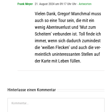
Frank Meyer
21. August 2024 um 09:17 Uhr Uhr
- Antworten
Vie­len Dank, Gre­gor! Manch­mal muss
auch so eine Tour sein, die mit ein
wenig Aben­teu­er­lust und ‘Mut zum
Schei­tern’ ver­bun­den ist. Toll finde ich
immer, wenn sich dadurch zumin­dest
die ‘wei­ßen Fle­cken’ und auch die ver­
meint­lich unin­ter­es­san­ten Stel­len auf
der Karte mit Leben füllen.
Hinterlasse einen Kommentar
Kommentar