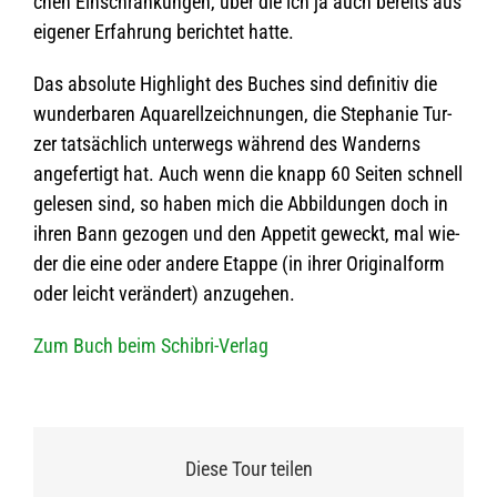
chen Ein­schrän­kun­gen, über die ich ja auch bereits aus
eige­ner Erfah­rung berich­tet hatte.
Das abso­lute High­light des Buches sind defi­ni­tiv die
wun­der­ba­ren Aqua­rell­zeich­nun­gen, die Ste­pha­nie Tur­
zer tat­säch­lich unter­wegs wäh­rend des Wan­derns
ange­fer­tigt hat. Auch wenn die knapp 60 Sei­ten schnell
gele­sen sind, so haben mich die Abbil­dun­gen doch in
ihren Bann gezo­gen und den Appe­tit geweckt, mal wie­
der die eine oder andere Etappe (in ihrer Ori­gi­nal­form
oder leicht ver­än­dert) anzugehen.
Zum Buch beim Schibri-Verlag
Diese Tour teilen