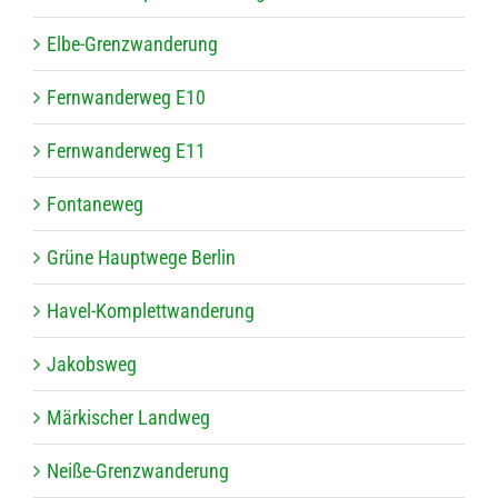
Elbe-Grenz­wan­de­rung
Fern­wan­der­weg E10
Fern­wan­der­weg E11
Fon­ta­ne­weg
Grüne Haupt­wege Berlin
Havel-Kom­plett­wan­de­rung
Jakobs­weg
Mär­ki­scher Landweg
Neiße-Grenz­wan­de­rung