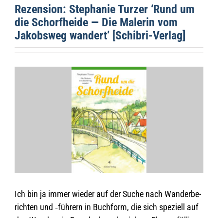
Rezen­sion: Ste­pha­nie Tur­zer ‘Rund um
die Schorf­heide — Die Male­rin vom
Jakobs­weg wan­dert’ [Schi­bri-Ver­lag]
Zeige
grösseres
Bild
Ich bin ja immer wie­der auf der Suche nach Wan­der­be­
rich­ten und ‑füh­rern in Buch­form, die sich spe­zi­ell auf