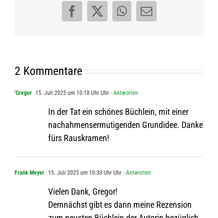
Facebook
X
WhatsApp
E-
Mail
2 Kommentare
'Gregor
15. Juli 2025 um 10:18 Uhr Uhr
- Antworten
In der Tat ein schö­nes Büch­lein, mit einer
nach­ah­menser­mu­ti­gen­den Grund­idee. Danke
fürs Rauskramen!
Frank Meyer
15. Juli 2025 um 10:30 Uhr Uhr
- Antworten
Vie­len Dank, Gregor!
Dem­nächst gibt es dann meine Rezen­sion
zum neus­ten Büch­lein der Autorin bezüg­lich