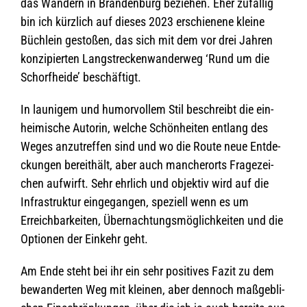
das Wan­dern in Bran­den­burg bezie­hen. Eher zufäl­lig
bin ich kürz­lich auf die­ses 2023 erschie­nene kleine
Büch­lein gesto­ßen, das sich mit dem vor drei Jah­ren
kon­zi­pier­ten Lang­stre­cken­wan­der­weg ‘Rund um die
Schorf­heide’ beschäftigt.
In lau­ni­gem und humor­vol­lem Stil beschreibt die ein­
hei­mi­sche Autorin, wel­che Schön­hei­ten ent­lang des
Weges anzu­tref­fen sind und wo die Route neue Ent­de­
ckun­gen bereit­hält, aber auch man­cher­orts Fra­ge­zei­
chen auf­wirft. Sehr ehr­lich und objek­tiv wird auf die
Infra­struk­tur ein­ge­gan­gen, spe­zi­ell wenn es um
Erreich­bar­kei­ten, Über­nach­tungs­mög­lich­kei­ten und die
Optio­nen der Ein­kehr geht.
Am Ende steht bei ihr ein sehr posi­ti­ves Fazit zu dem
bewan­der­ten Weg mit klei­nen, aber den­noch maß­geb­li­