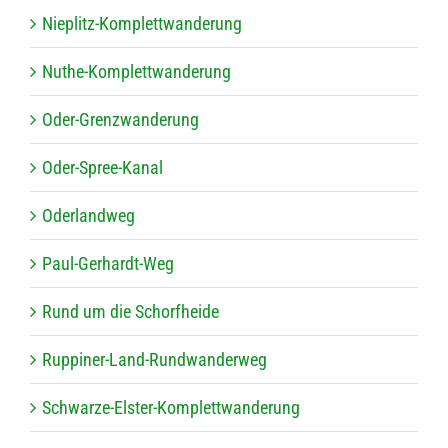
Nie­plitz-Kom­plett­wan­de­rung
Nuthe-Kom­plett­wan­de­rung
Oder-Grenz­wan­de­rung
Oder-Spree-Kanal
Oder­land­weg
Paul-Ger­hardt-Weg
Rund um die Schorfheide
Rup­pi­ner-Land-Rund­wan­der­weg
Schwarze-Els­ter-Kom­plett­wan­de­rung