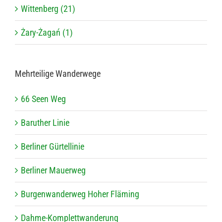
Wittenberg (21)
Żary-Żagań (1)
Mehr­tei­lige Wanderwege
66 Seen Weg
Baru­ther Linie
Ber­li­ner Gürtellinie
Ber­li­ner Mauerweg
Bur­gen­wan­der­weg Hoher Fläming
Dahme-Kom­plett­wan­de­rung