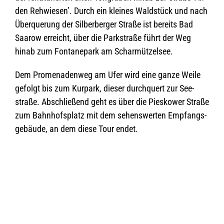
den Reh­wie­sen’. Durch ein klei­nes Wald­stück und nach
Über­que­rung der Sil­ber­ber­ger Straße ist bereits Bad
Saa­row erreicht, über die Park­straße führt der Weg
hinab zum Fon­ta­ne­park am Scharmützelsee.
Dem Pro­me­na­den­weg am Ufer wird eine ganze Weile
gefolgt bis zum Kur­park, die­ser durch­quert zur See­
straße. Abschlie­ßend geht es über die Pies­kower Straße
zum Bahn­hofs­platz mit dem sehens­wer­ten Emp­fangs­
ge­bäude, an dem diese Tour endet.