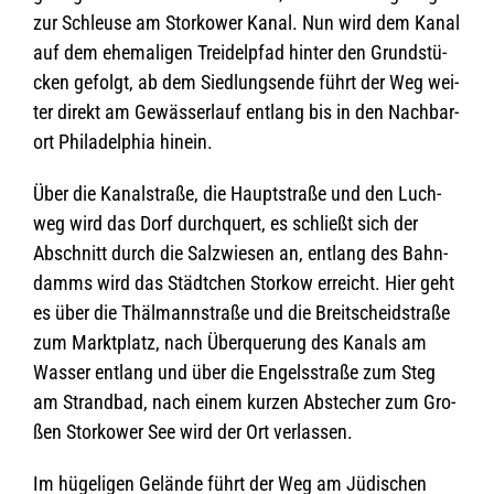
zur Schleuse am Stor­kower Kanal. Nun wird dem Kanal
auf dem ehe­ma­li­gen Trei­del­pfad hin­ter den Grund­stü­
cken gefolgt, ab dem Sied­lungs­ende führt der Weg wei­
ter direkt am Gewäs­ser­lauf ent­lang bis in den Nach­bar­
ort Phil­adel­phia hinein.
Über die Kanal­straße, die Haupt­straße und den Luch­
weg wird das Dorf durch­quert, es schließt sich der
Abschnitt durch die Salz­wie­sen an, ent­lang des Bahn­
damms wird das Städt­chen Stor­kow erreicht. Hier geht
es über die Thäl­mann­straße und die Breit­scheids­traße
zum Markt­platz, nach Über­que­rung des Kanals am
Was­ser ent­lang und über die Engels­straße zum Steg
am Strand­bad, nach einem kur­zen Abste­cher zum Gro­
ßen Stor­kower See wird der Ort verlassen.
Im hüge­li­gen Gelände führt der Weg am Jüdi­schen