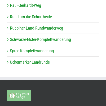
Paul-Ger­hardt-Weg
Rund um die Schorfheide
Rup­pi­ner-Land-Rund­wan­der­weg
Schwarze-Els­ter-Kom­plett­wan­de­rung
Spree-Kom­plett­wan­de­rung
Ucker­mär­ker Landrunde