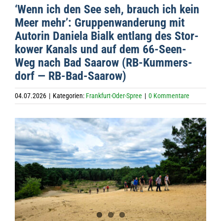
‘Wenn ich den See seh, brauch ich kein
Meer mehr’: Grup­pen­wan­de­rung mit
Autorin Daniela Bialk ent­lang des Stor­
kower Kanals und auf dem 66-Seen-
Weg nach Bad Saa­row (RB-Kum­mers­
dorf — RB-Bad-Saarow)
04.07.2026
|
Kategorien:
Frankfurt-Oder-Spree
|
0 Kommentare
Zeige
grösseres
Bild