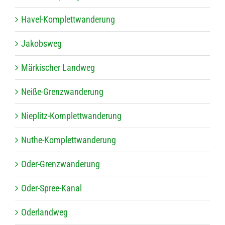
Havel-Kom­plett­wan­de­rung
Jakobs­weg
Mär­ki­scher Landweg
Neiße-Grenz­wan­de­rung
Nie­plitz-Kom­plett­wan­de­rung
Nuthe-Kom­plett­wan­de­rung
Oder-Grenz­wan­de­rung
Oder-Spree-Kanal
Oder­land­weg