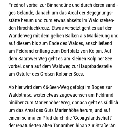
Fried­hof vor­bei zur Bin­nen­düne und durch deren san­di­
ges Gelände, danach um das Areal der Begeg­nungs­
stätte herum und zum etwas abseits im Wald ste­hen­
den Hirschluch­kreuz. Etwas ver­setzt geht es auf den
Wan­der­weg mit dem gel­ben Bal­ken als Mar­kie­rung und
auf die­sem bis zum Ende des Wal­des, anschlie­ßend
am Feld­rand ent­lang zum Dorf­platz von Kol­pin. Auf
dem Saa­rower Weg geht es am Klei­nen Kol­pi­ner See
vor­bei, dann auf dem Wald­weg zur Haupt­ba­de­stelle
am Ost­ufer des Gro­ßen Kol­pi­ner Sees.
Ab hier wird dem 66-Seen-Weg gefolgt im Bogen zur
Wald­straße, wei­ter etwas zuge­wach­sen am Feld­rand
hin­über zum Mari­en­hö­her Weg, danach geht es süd­lich
um das Areal des Guts Mari­en­höhe herum, und auf
einem schma­len Pfad durch die ‘Gebirgs­land­schaft’
der rena­tu­rier­ten alten Ton­gru­ben hinab zur Straße ‘An