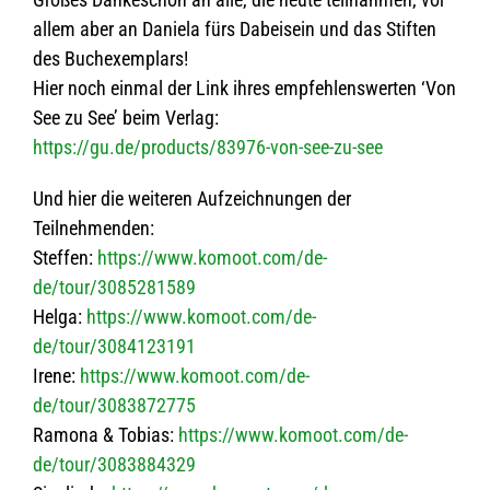
allem aber an Daniela fürs Dabei­sein und das Stif­ten
des Buchexemplars!
Hier noch ein­mal der Link ihres emp­feh­lens­wer­ten ‘Von
See zu See’ beim Ver­lag:
https://gu.de/products/83976-von-see-zu-see
Und hier die wei­te­ren Auf­zeich­nun­gen der
Teilnehmenden:
Stef­fen:
https://www.komoot.com/de-
de/tour/3085281589
Helga:
https://www.komoot.com/de-
de/tour/3084123191
Irene:
https://www.komoot.com/de-
de/tour/3083872775
Ramona & Tobias:
https://www.komoot.com/de-
de/tour/3083884329