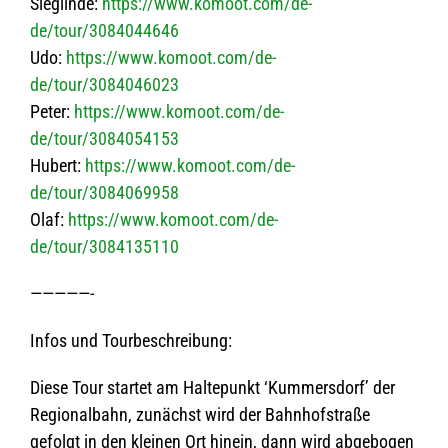
Sieg­linde:
https://www.komoot.com/de-
de/tour/3084044646
Udo:
https://www.komoot.com/de-
de/tour/3084046023
Peter:
https://www.komoot.com/de-
de/tour/3084054153
Hubert:
https://www.komoot.com/de-
de/tour/3084069958
Olaf:
https://www.komoot.com/de-
de/tour/3084135110
—————-
Infos und Tourbeschreibung:
Diese Tour star­tet am Hal­te­punkt ‘Kum­mers­dorf’ der
Regio­nal­bahn, zunächst wird der Bahn­hof­straße
gefolgt in den klei­nen Ort hin­ein, dann wird abge­bo­gen