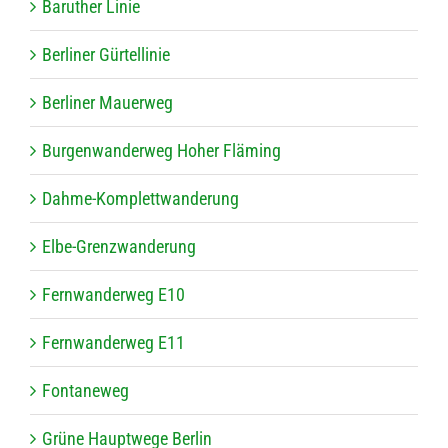
Baru­ther Linie
Ber­li­ner Gürtellinie
Ber­li­ner Mauerweg
Bur­gen­wan­der­weg Hoher Fläming
Dahme-Kom­plett­wan­de­rung
Elbe-Grenz­wan­de­rung
Fern­wan­der­weg E10
Fern­wan­der­weg E11
Fon­ta­ne­weg
Grüne Haupt­wege Berlin