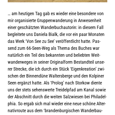
… am heu­ti­gen Tag gab es wie­der eine beson­dere von
mir orga­ni­sierte Grup­pen­wan­de­rung in Anwe­sen­heit
einer geschätz­ten Wan­der­buch­au­to­rin: in die­sem Fall
beglei­tete uns Daniela Bialk, die vor ein paar Mona­ten
das Werk ‘Von See zu See’ ver­öf­fent­licht hatte. Pas­
send zum 66-Seen-Weg als Thema des Buches war
natür­lich ein Teil des bekann­ten und belieb­ten Weit­
wan­der­we­ges in sei­ner Ori­gi­nal­form Bestand­teil unse­
rer Stre­cke, die ich durch ein Stück ‘Eigen­krea­tion’ zwi­
schen der Bin­nen­düne Wal­ters­berge und den Kol­pi­ner
Seen ergänzt hatte. Als ‘Pro­log’ nach Stor­kow diente
uns der stets sehens­werte Trei­del­pfad am Kanal sowie
der Abschnitt durch die wei­ten Salz­wie­sen bei Phil­adel­
phia. So ergab sich mal wie­der eine neue schöne Alter­
na­tiv­route aus dem ‘bran­den­bur­gi­schen Wan­der­bau­