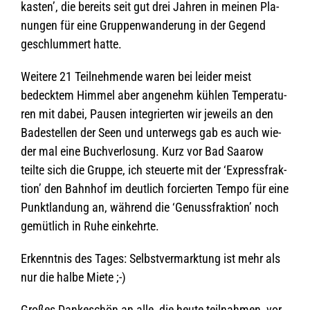
kas­ten’, die bereits seit gut drei Jah­ren in mei­nen Pla­
nun­gen für eine Grup­pen­wan­de­rung in der Gegend
geschlum­mert hatte.
Wei­tere 21 Teil­neh­mende waren bei lei­der meist
bedeck­tem Him­mel aber ange­nehm küh­len Tem­pe­ra­tu­
ren mit dabei, Pau­sen inte­grier­ten wir jeweils an den
Bade­stel­len der Seen und unter­wegs gab es auch wie­
der mal eine Buch­ver­lo­sung. Kurz vor Bad Saa­row
teilte sich die Gruppe, ich steu­erte mit der ‘Express­frak­
tion’ den Bahn­hof im deut­lich for­cier­ten Tempo für eine
Punkt­lan­dung an, wäh­rend die ‘Genuss­frak­tion’ noch
gemüt­lich in Ruhe einkehrte.
Erkennt­nis des Tages: Selbst­ver­mark­tung ist mehr als
nur die halbe Miete ;-)
Gro­ßes Dan­ke­schön an alle, die heute teil­nah­men, vor