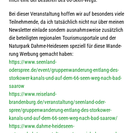
Bei die­ser Ver­an­stal­tung hof­fen wir auf beson­ders viele
Teil­neh­mende, da ich tat­säch­lich nicht nur über mei­nen
News­let­ter ein­lade son­dern aus­nahms­weise zusätz­lich
die betei­lig­ten regio­na­len Tou­ris­mus­por­tale und der
Natur­park Dahme-Hei­de­seen spe­zi­ell für diese Wan­de­
rung Wer­bung gemacht haben:
https://www.seenland-
oderspree.de/event/gruppenwanderung-entlang-des-
storkower-kanals-und-auf-dem-66-seen-weg-nach-bad-
saarow
https://www.reiseland-
brandenburg.de/veranstaltung/seenland-oder-
spree/gruppenwanderung-entlang-des-storkower-
kanals-und-auf-dem-66-seen-weg-nach-bad-saarow/
https://www.dahme-heideseen-