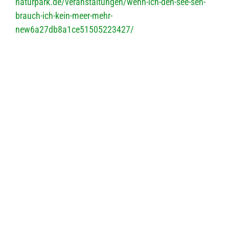
naturpark.de/veranstaltungen/wenn-ich-den-see-seh-
brauch-ich-kein-meer-mehr-
new6a27db8a1ce51505223427/