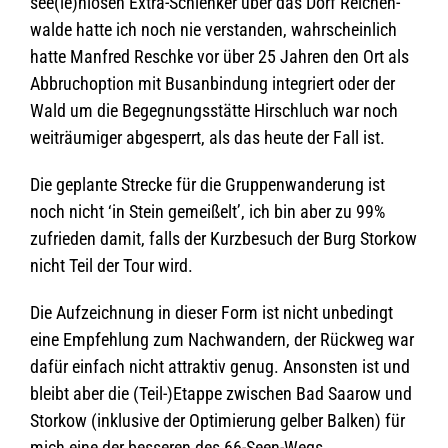
see(le)nlosen Extra-Schlen­ker über das Dorf Rei­chen­
walde hatte ich noch nie ver­stan­den, wahr­schein­lich
hatte Man­fred Reschke vor über 25 Jah­ren den Ort als
Abbruch­op­tion mit Bus­an­bin­dung inte­griert oder der
Wald um die Begeg­nungs­stätte Hirschluch war noch
weit­räu­mi­ger abge­sperrt, als das heute der Fall ist.
Die geplante Stre­cke für die Grup­pen­wan­de­rung ist
noch nicht ‘in Stein gemei­ßelt’, ich bin aber zu 99%
zufrie­den damit, falls der Kurz­be­such der Burg Stor­kow
nicht Teil der Tour wird.
Die Auf­zeich­nung in die­ser Form ist nicht unbe­dingt
eine Emp­feh­lung zum Nach­wan­dern, der Rück­weg war
dafür ein­fach nicht attrak­tiv genug. Ansons­ten ist und
bleibt aber die (Teil-)Etappe zwi­schen Bad Saa­row und
Stor­kow (inklu­sive der Opti­mie­rung gel­ber Bal­ken) für
mich eine der bes­se­ren des 66-Seen-Wegs.