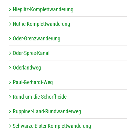
Nie­plitz-Kom­plett­wan­de­rung
Nuthe-Kom­plett­wan­de­rung
Oder-Grenz­wan­de­rung
Oder-Spree-Kanal
Oder­land­weg
Paul-Ger­hardt-Weg
Rund um die Schorfheide
Rup­pi­ner-Land-Rund­wan­der­weg
Schwarze-Els­ter-Kom­plett­wan­de­rung