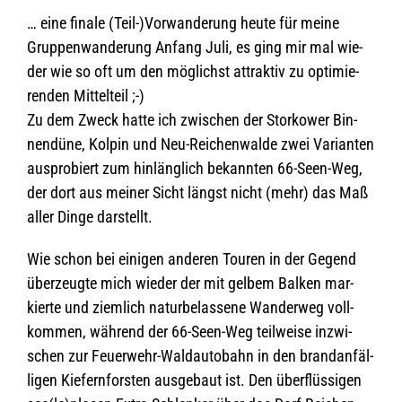
… eine finale (Teil-)Vorwanderung heute für meine
Grup­pen­wan­de­rung Anfang Juli, es ging mir mal wie­
der wie so oft um den mög­lichst attrak­tiv zu opti­mie­
ren­den Mittelteil ;-)
Zu dem Zweck hatte ich zwi­schen der Stor­kower Bin­
nen­düne, Kol­pin und Neu-Rei­chen­walde zwei Vari­an­ten
aus­pro­biert zum hin­läng­lich bekann­ten 66-Seen-Weg,
der dort aus mei­ner Sicht längst nicht (mehr) das Maß
aller Dinge darstellt.
Wie schon bei eini­gen ande­ren Tou­ren in der Gegend
über­zeugte mich wie­der der mit gel­bem Bal­ken mar­
kierte und ziem­lich natur­be­las­sene Wan­der­weg voll­
kom­men, wäh­rend der 66-Seen-Weg teil­weise inzwi­
schen zur Feu­er­wehr-Wald­au­to­bahn in den brand­an­fäl­
li­gen Kie­fern­fors­ten aus­ge­baut ist. Den über­flüs­si­gen