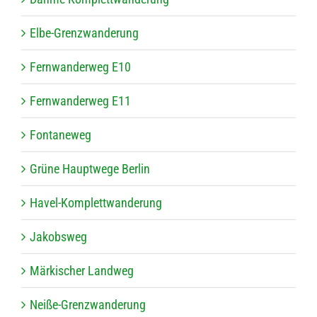
Elbe-Grenz­wan­de­rung
Fern­wan­der­weg E10
Fern­wan­der­weg E11
Fon­ta­ne­weg
Grüne Haupt­wege Berlin
Havel-Kom­plett­wan­de­rung
Jakobs­weg
Mär­ki­scher Landweg
Neiße-Grenz­wan­de­rung