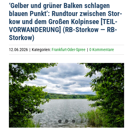
‘Gel­ber und grü­ner Bal­ken schla­gen
blauen Punkt’: Rund­tour zwi­schen Stor­
kow und dem Gro­ßen Kol­pin­see [TEIL-
VORWANDERUNG] (RB-Stor­kow — RB-
Storkow)
12.06.2026
|
Kategorien:
Frankfurt-Oder-Spree
|
0 Kommentare
Zeige
grösseres
Bild