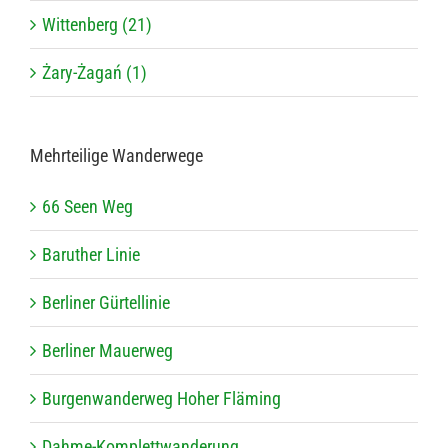
Wittenberg (21)
Żary-Żagań (1)
Mehr­tei­lige Wanderwege
66 Seen Weg
Baru­ther Linie
Ber­li­ner Gürtellinie
Ber­li­ner Mauerweg
Bur­gen­wan­der­weg Hoher Fläming
Dahme-Kom­plett­wan­de­rung