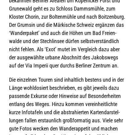
bekann­ten Ber­li­ner Area­len um Köpe­ni­cker Forst und
Gru­ne­wald geht es zu Schloss Damms­mühle, zum
Klos­ter Cho­rin, zur Bol­ten­mühle und nach Boit­zen­burg.
Der Grum­sin und die Mär­ki­sche Schweiz ergän­zen das
‘Wan­der­pa­ket’ und auch die Höhen um Bad Frei­en­
walde und der Stech­lin­see dür­fen selbst­ver­ständ­lich
nicht feh­len. Als ‘Exot’ mutet im Ver­gleich dazu aber
der aus­ge­wählte urbane Abschnitt des Jakobs­wegs
auf der Via Impe­rii quer durchs Ber­li­ner Zen­trum an.
Die ein­zel­nen Tou­ren sind inhalt­lich bes­tens und in der
Länge wohl­do­siert beschrie­ben, es gibt jeweils dazu
pas­sende Exkurse oder Hin­weise auf Beson­der­hei­ten
ent­lang des Weges. Hinzu kom­men ver­ein­heit­lichte
kurze Info­ta­feln und die abs­tra­hier­ten Kar­ten­dar­stel­
lun­gen fal­len erstaun­lich groß­for­ma­tig aus. Viele sehr
gute Fotos wecken den Wan­der­ap­pe­tit und machen