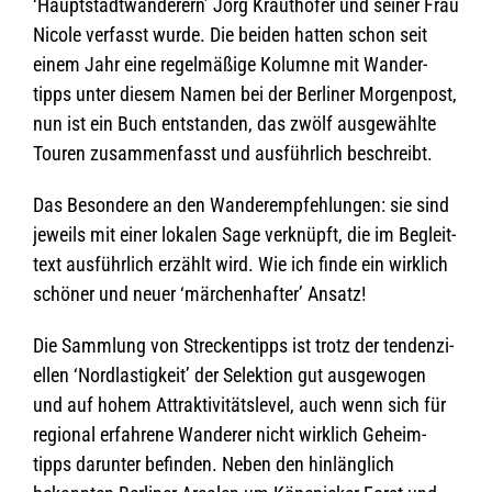
‘Haupt­stadt­wan­de­rern’ Jörg Kraut­hö­fer und sei­ner Frau
Nicole ver­fasst wurde. Die bei­den hat­ten schon seit
einem Jahr eine regel­mä­ßige Kolumne mit Wan­der­
tipps unter die­sem Namen bei der Ber­li­ner Mor­gen­post,
nun ist ein Buch ent­stan­den, das zwölf aus­ge­wählte
Tou­ren zusam­men­fasst und aus­führ­lich beschreibt.
Das Beson­dere an den Wan­der­emp­feh­lun­gen: sie sind
jeweils mit einer loka­len Sage ver­knüpft, die im Begleit­
text aus­führ­lich erzählt wird. Wie ich finde ein wirk­lich
schö­ner und neuer ‘mär­chen­haf­ter’ Ansatz!
Die Samm­lung von Stre­cken­tipps ist trotz der ten­den­zi­
el­len ‘Nord­las­tig­keit’ der Selek­tion gut aus­ge­wo­gen
und auf hohem Attrak­ti­vi­täts­le­vel, auch wenn sich für
regio­nal erfah­rene Wan­de­rer nicht wirk­lich Geheim­
tipps dar­un­ter befin­den. Neben den hin­läng­lich