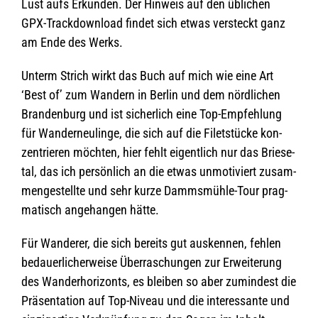
Lust aufs Erkun­den. Der Hin­weis auf den übli­chen
GPX-Track­down­load fin­det sich etwas ver­steckt ganz
am Ende des Werks.
Unterm Strich wirkt das Buch auf mich wie eine Art
‘Best of’ zum Wan­dern in Ber­lin und dem nörd­li­chen
Bran­den­burg und ist sicher­lich eine Top-Emp­feh­lung
für Wan­der­neu­linge, die sich auf die Filet­stü­cke kon­
zen­trie­ren möch­ten, hier fehlt eigent­lich nur das Brie­se­
tal, das ich per­sön­lich an die etwas unmo­ti­viert zusam­
men­ge­stellte und sehr kurze Damms­mühle-Tour prag­
ma­tisch ange­han­gen hätte.
Für Wan­de­rer, die sich bereits gut aus­ken­nen, feh­len
bedau­er­li­cher­weise Über­ra­schun­gen zur Erwei­te­rung
des Wan­d­er­ho­ri­zonts, es blei­ben so aber zumin­dest die
Prä­sen­ta­tion auf Top-Niveau und die inter­es­sante und