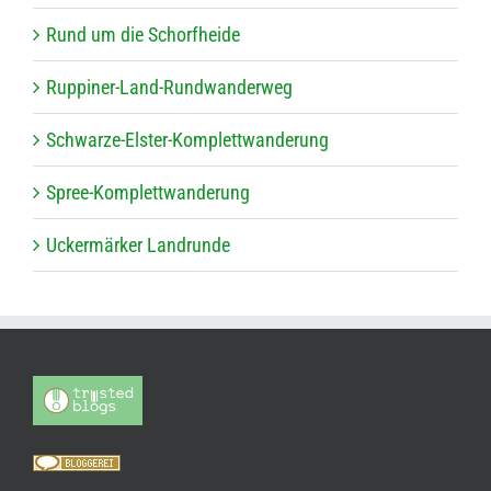
Rund um die Schorfheide
Rup­pi­ner-Land-Rund­wan­der­weg
Schwarze-Els­ter-Kom­plett­wan­de­rung
Spree-Kom­plett­wan­de­rung
Ucker­mär­ker Landrunde