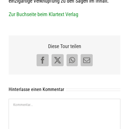
ein­zig­ar­tige Ver­knüp­fung zu den Sagen im Inhalt.
Zur Buch­seite beim Klar­text Verlag
Diese Tour teilen
Facebook
X
WhatsApp
E-
Mail
Hinterlasse einen Kommentar
Kommentar