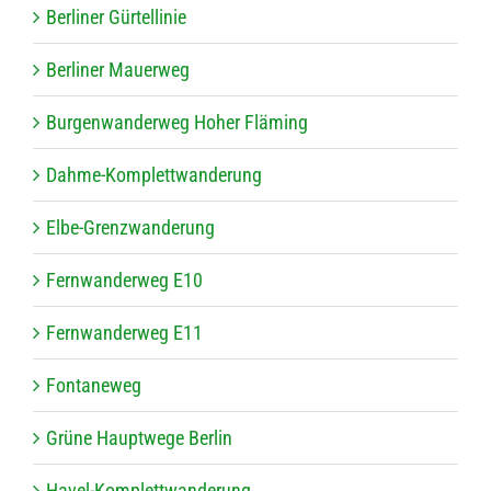
Ber­li­ner Gürtellinie
Ber­li­ner Mauerweg
Bur­gen­wan­der­weg Hoher Fläming
Dahme-Kom­plett­wan­de­rung
Elbe-Grenz­wan­de­rung
Fern­wan­der­weg E10
Fern­wan­der­weg E11
Fon­ta­ne­weg
Grüne Haupt­wege Berlin
Havel-Kom­plett­wan­de­rung