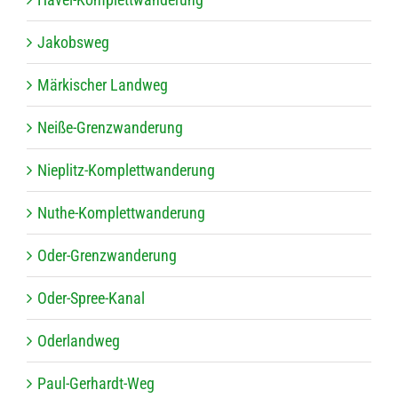
Jakobs­weg
Mär­ki­scher Landweg
Neiße-Grenz­wan­de­rung
Nie­plitz-Kom­plett­wan­de­rung
Nuthe-Kom­plett­wan­de­rung
Oder-Grenz­wan­de­rung
Oder-Spree-Kanal
Oder­land­weg
Paul-Ger­hardt-Weg