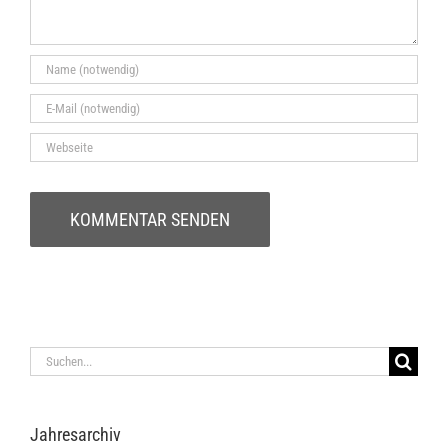
Suche
nach:
Jah­res­ar­chiv