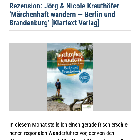
Rezen­sion: Jörg & Nicole Kraut­hö­fer
‘Mär­chen­haft wan­dern — Ber­lin und
Bran­den­burg’ [Klar­text Verlag]
Zeige
grösseres
Bild
In die­sem Monat stelle ich einen gerade frisch erschie­
ne­nen regio­na­len Wan­der­füh­rer vor, der von den