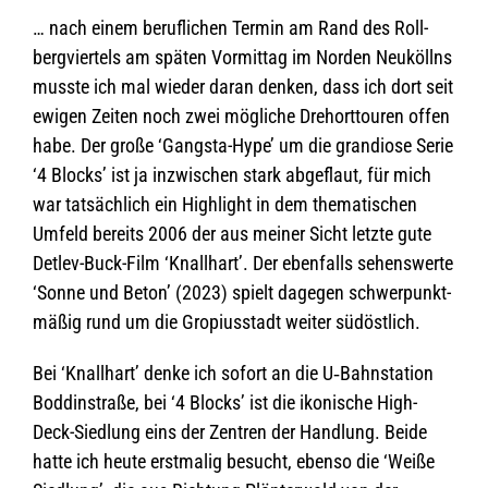
… nach einem beruf­li­chen Ter­min am Rand des Roll­
berg­vier­tels am spä­ten Vor­mit­tag im Nor­den Neu­köllns
musste ich mal wie­der daran den­ken, dass ich dort seit
ewi­gen Zei­ten noch zwei mög­li­che Dreh­ort­tou­ren offen
habe. Der große ‘Gangsta-Hype’ um die gran­diose Serie
‘4 Blocks’ ist ja inzwi­schen stark abge­flaut, für mich
war tat­säch­lich ein High­light in dem the­ma­ti­schen
Umfeld bereits 2006 der aus mei­ner Sicht letzte gute
Det­lev-Buck-Film ‘Knall­hart’. Der eben­falls sehens­werte
‘Sonne und Beton’ (2023) spielt dage­gen schwer­punkt­
mä­ßig rund um die Gro­pi­us­stadt wei­ter südöstlich.
Bei ‘Knall­hart’ denke ich sofort an die U‑Bahnstation
Bodd­in­straße, bei ‘4 Blocks’ ist die iko­ni­sche High-
Deck-Sied­lung eins der Zen­tren der Hand­lung. Beide
hatte ich heute erst­ma­lig besucht, ebenso die ‘Weiße