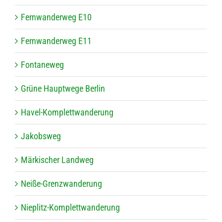
Fern­wan­der­weg E10
Fern­wan­der­weg E11
Fon­ta­ne­weg
Grüne Haupt­wege Berlin
Havel-Kom­plett­wan­de­rung
Jakobs­weg
Mär­ki­scher Landweg
Neiße-Grenz­wan­de­rung
Nie­plitz-Kom­plett­wan­de­rung