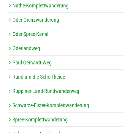
Nuthe-Kom­plett­wan­de­rung
Oder-Grenz­wan­de­rung
Oder-Spree-Kanal
Oder­land­weg
Paul-Ger­hardt-Weg
Rund um die Schorfheide
Rup­pi­ner-Land-Rund­wan­der­weg
Schwarze-Els­ter-Kom­plett­wan­de­rung
Spree-Kom­plett­wan­de­rung