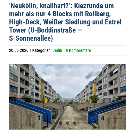
‘Neu­kölln, knall­hart?’: Kiez­runde um
mehr als nur 4 Blocks mit Roll­berg,
High-Deck, Wei­ßer Sied­lung und Est­rel
Tower (U‑Boddinstraße —
S‑Sonnenallee)
20.05.2026
|
Kategorien:
Berlin
|
0 Kommentare
Zeige
grösseres
Bild