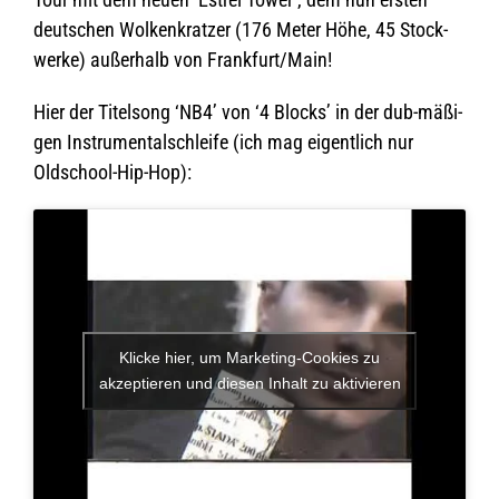
deut­schen Wol­ken­krat­zer (176 Meter Höhe, 45 Stock­
werke) außer­halb von Frankfurt/Main!
Hier der Titel­song ‘NB4’ von ‘4 Blocks’ in der dub-mäßi­
gen Instru­men­tal­schleife (ich mag eigent­lich nur
Oldschool-Hip-Hop):
Klicke hier, um Marketing-Cookies zu
akzeptieren und diesen Inhalt zu aktivieren