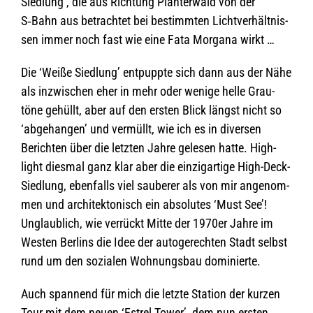
Sied­lung’, die aus Rich­tung Plän­ter­wald von der
S‑Bahn aus betrach­tet bei bestimm­ten Licht­ver­hält­nis­
sen immer noch fast wie eine Fata Mor­gana wirkt …
Die ‘Weiße Sied­lung’ ent­puppte sich dann aus der Nähe
als inzwi­schen eher in mehr oder wenige helle Grau­
töne gehüllt, aber auf den ers­ten Blick längst nicht so
‘abge­han­gen’ und ver­müllt, wie ich es in diver­sen
Berich­ten über die letz­ten Jahre gele­sen hatte. High­
light dies­mal ganz klar aber die ein­zig­ar­tige High-Deck-
Sied­lung, eben­falls viel sau­be­rer als von mir ange­nom­
men und archi­tek­to­nisch ein abso­lu­tes ‘Must See’!
Unglaub­lich, wie ver­rückt Mitte der 1970er Jahre im
Wes­ten Ber­lins die Idee der auto­ge­rech­ten Stadt selbst
rund um den sozia­len Woh­nungs­bau dominierte.
Auch span­nend für mich die letzte Sta­tion der kur­zen
Tour mit dem neuen ‘Est­rel Tower’, dem nun ers­ten