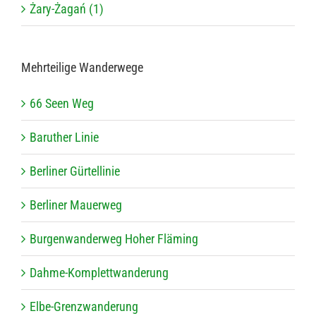
Żary-Żagań (1)
Mehr­tei­lige Wanderwege
66 Seen Weg
Baru­ther Linie
Ber­li­ner Gürtellinie
Ber­li­ner Mauerweg
Bur­gen­wan­der­weg Hoher Fläming
Dahme-Kom­plett­wan­de­rung
Elbe-Grenz­wan­de­rung