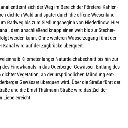
al ent­fernt sich der Weg im Bereich der Förs­te­rei Kah­len­
ch dich­ten Wald und spä­ter durch die offene Wie­sen­land­
um Rad­weg bis zum Sied­lungs­be­ginn von Nie­der­fi­now. Hier
­nal, dem anschlie­ßend knapp einen weit bis zur Ste­cher-
olgt wer­den kann. Ohne wei­te­ren Was­ser­zu­gang führt der
r Kanal wird auf der Zug­brü­cke überquert.
i­ein­halb Kilo­me­ter lan­ger Natur­deich­ab­schnitt bis hin zur
g des Finow­ka­nals in das Oder­ber­ger Gewäs­ser. Ent­lang des
 dich­ter Vege­ta­tion, an der ursprüng­li­chen Mün­dung ent­
Oder­ber­ger Gewäs­ser über­quert wird. Über die Straße führt der
straße und die Ernst-Thäl­mann-Straße wird das Ziel der
in Liepe erreicht.