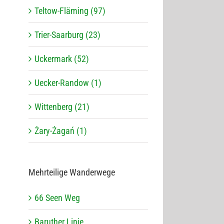
Teltow-Fläming (97)
Trier-Saarburg (23)
Uckermark (52)
Uecker-Randow (1)
Wittenberg (21)
Żary-Żagań (1)
Mehr­tei­lige Wanderwege
66 Seen Weg
Baru­ther Linie