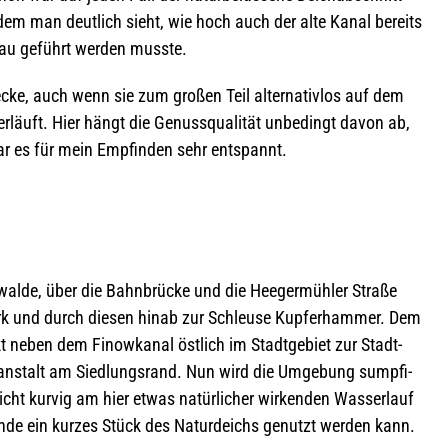
i dem man deut­lich sieht, wie hoch auch der alte Kanal bereits
eau geführt wer­den musste.
e­cke, auch wenn sie zum gro­ßen Teil alter­na­tiv­los auf dem
r­läuft. Hier hängt die Genuss­qua­li­tät unbe­dingt davon ab,
war es für mein Emp­fin­den sehr entspannt.
walde, über die Bahn­brü­cke und die Hee­ger­müh­ler Straße
rk und durch die­sen hinab zur Schleuse Kup­fer­ham­mer. Dem
ekt neben dem Finow­ka­nal öst­lich im Stadt­ge­biet zur Stadt­
­an­stalt am Sied­lungs­rand. Nun wird die Umge­bung sump­fi­
t kur­vig am hier etwas natür­li­cher wir­ken­den Was­ser­lauf
de ein kur­zes Stück des Natur­deichs genutzt wer­den kann.