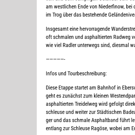
am west­li­chen Ende von Nie­der­fi­now, be
im Trog über das bestehende Gelän­de­ni­v
Ins­ge­samt eine her­vor­ra­gende Wan­der­str
oft schma­len und asphal­tier­ten Rad­weg ve
wie viel Rad­ler unter­wegs sind, dies­mal 
—————-
Infos und Tourbeschreibung:
Diese Etappe star­tet am Bahn­hof in Ebers­
geht es zunächst zum klei­nen West­end­pa
asphal­tier­ten Trei­del­weg wird gefolgt dir
schleuse und wei­ter zur Städ­ti­schen Bade
ger und das schmale Asphalt­band führt leich
ent­lang zur Schleuse Ragöse, wobei am En