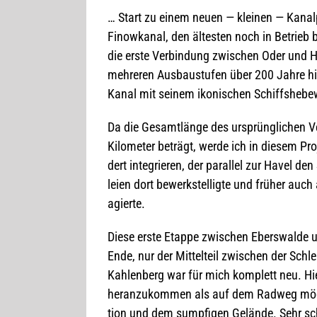
… Start zu einem neuen — klei­nen — Kanal­p
Finow­ka­nal, den ältes­ten noch in Betrieb 
die erste Ver­bin­dung zwi­schen Oder und 
meh­re­ren Aus­bau­stu­fen über 200 Jahre h
Kanal mit sei­nem iko­ni­schen Schiffs­he­be­w
Da die Gesamt­länge des ursprüng­li­chen Ve
Kilo­me­ter beträgt, werde ich in die­sem Pr
dert inte­grie­ren, der par­al­lel zur Havel de
leien dort bewerk­stel­ligte und frü­her auch 
agierte.
Diese erste Etappe zwi­schen Ebers­walde
Ende, nur der Mit­tel­teil zwi­schen der Sch
Kah­len­berg war für mich kom­plett neu. Hie
her­an­zu­kom­men als auf dem Rad­weg mög­li
tion und dem sump­fi­gen Gelände. Sehr schö