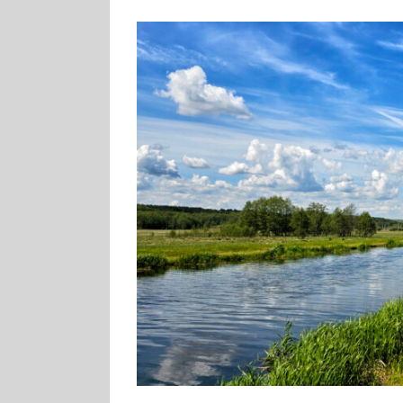
Zeige
grösseres
Bild