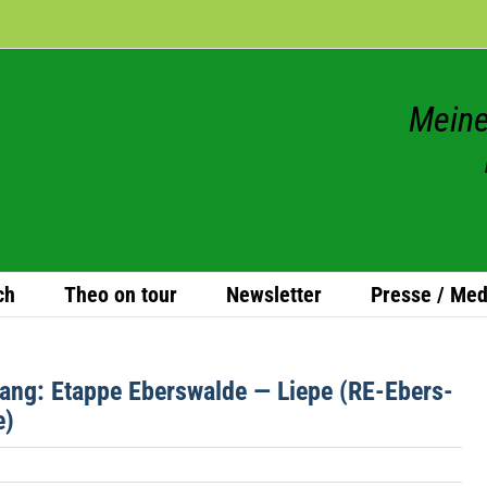
Meine
ch
Theo on tour
News­let­ter
Presse / Med
t­lang: Etappe Ebers­walde — Liepe (RE-Ebers­
e)