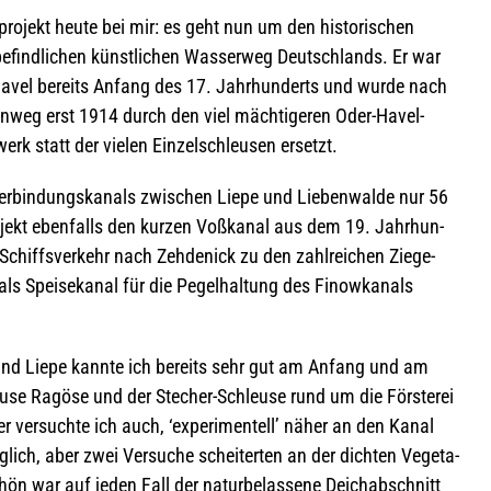
ro­jekt heute bei mir: es geht nun um den his­to­ri­schen
befind­li­chen künst­li­chen Was­ser­weg Deutsch­lands. Er war
Havel bereits Anfang des 17. Jahr­hun­derts und wurde nach
in­weg erst 1914 durch den viel mäch­ti­ge­ren Oder-Havel-
erk statt der vie­len Ein­zel­schleu­sen ersetzt.
r­bin­dungs­ka­nals zwi­schen Liepe und Lie­ben­walde nur 56
o­jekt eben­falls den kur­zen Voß­ka­nal aus dem 19. Jahr­hun­
n Schiffs­ver­kehr nach Zeh­de­nick zu den zahl­rei­chen Zie­ge­
als Spei­se­ka­nal für die Pegel­hal­tung des Finow­ka­nals
 und Liepe kannte ich bereits sehr gut am Anfang und am
leuse Ragöse und der Ste­cher-Schleuse rund um die Förs­te­rei
r ver­suchte ich auch, ‘expe­ri­men­tell’ näher an den Kanal
ch, aber zwei Ver­su­che schei­ter­ten an der dich­ten Vege­ta­
n war auf jeden Fall der natur­be­las­sene Deich­ab­schnitt