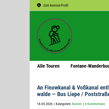
Zum
Zum komoot-Profil
Inhalt
springen
Alle Tou­ren
Fon­­tane-Wan­­der­­bu
An Finow­ka­nal & Voß­ka­nal en
walde — Bus Liepe / Poststraß
18.05.2026
|
Kategorien:
Barnim
|
0 Kommentare