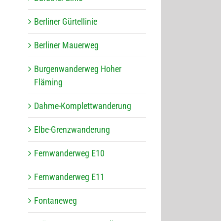
Ber­li­ner Gürtellinie
Ber­li­ner Mauerweg
Bur­gen­wan­der­weg Hoher
Fläming
Dahme-Kom­plett­wan­de­rung
Elbe-Grenz­wan­de­rung
Fern­wan­der­weg E10
Fern­wan­der­weg E11
Fon­ta­ne­weg