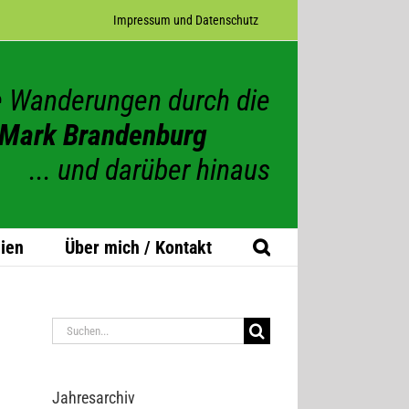
Impres­sum und Datenschutz
 Wanderungen durch die
Mark Brandenburg
... und darüber hinaus
ien
Über mich / Kontakt
Suche
nach:
Jah­res­ar­chiv