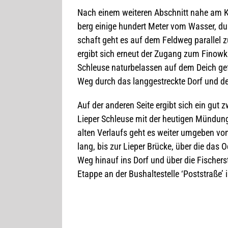
Nach einem wei­te­ren Abschnitt nahe am Kan
berg einige hun­dert Meter vom Was­ser, dur
schaft geht es auf dem Feld­weg par­al­lel z
ergibt sich erneut der Zugang zum Finow­ka
Schleuse natur­be­las­sen auf dem Deich gef
Weg durch das lang­ge­streckte Dorf und de
Auf der ande­ren Seite ergibt sich ein gut zwe
Lie­per Schleuse mit der heu­ti­gen Mün­dun
alten Ver­laufs geht es wei­ter umge­ben von
lang, bis zur Lie­per Brü­cke, über die das 
Weg hin­auf ins Dorf und über die Fischer­
Etappe an der Bus­hal­te­stelle ‘Post­straße’ 