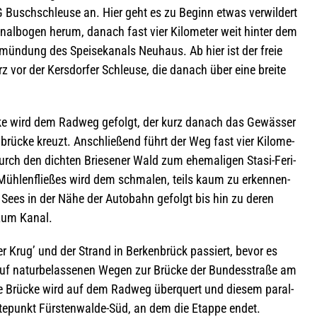
G Busch­schleuse an. Hier geht es zu Beginn etwas ver­wil­dert
nal­bo­gen herum, danach fast vier Kilo­me­ter weit hin­ter dem
mün­dung des Spei­se­ka­nals Neu­haus. Ab hier ist der freie
rz vor der Kers­dor­fer Schleuse, die danach über eine breite
­cke wird dem Rad­weg gefolgt, der kurz danach das Gewäs­ser
h­brü­cke kreuzt. Anschlie­ßend führt der Weg fast vier Kilo­me­
ch den dich­ten Brie­se­ner Wald zum ehe­ma­li­gen Stasi-Feri­
üh­len­flie­ßes wird dem schma­len, teils kaum zu erken­nen­
Sees in der Nähe der Auto­bahn gefolgt bis hin zu deren
 zum Kanal.
r Krug’ und der Strand in Berken­brück pas­siert, bevor es
f natur­be­las­se­nen Wegen zur Brü­cke der Bun­des­straße am
ie Brü­cke wird auf dem Rad­weg über­quert und die­sem par­al­
l­te­punkt Fürs­ten­walde-Süd, an dem die Etappe endet.