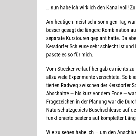
… nun habe ich wirk­lich den Kanal voll! Z
Am heu­ti­gen meist sehr son­ni­gen Tag war 
bes­ser gesagt die län­gere Kom­bi­na­tion aus
sepa­rate Kurz­tou­ren geplant hatte. Da a
Kers­dor­fer Schleuse sehr schlecht ist und
passte es so für mich.
Vom Stre­cken­ver­lauf her gab es nichts z
allzu viele Expe­ri­mente ver­zich­tete. So b
tier­ten Rad­weg zwi­schen der Kers­dor­fer 
Abschnitte — bis kurz vor dem Ende — waren
Fra­ge­zei­chen in der Pla­nung war die Dur
Natur­schutz­ge­biets Busch­schleuse auf de
funk­tio­nierte bes­tens auf kom­plet­ter Läng
Wie zu sehen habe ich — um den Anschluss 