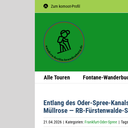
Zum
Zum komoot-Profil
Inhalt
springen
Alle Tou­ren
Fon­­tane-Wan­­der­­bu
Ent­lang des Oder-Spree-Kanals
Müll­rose — RB-Fürstenwalde-
21.04.2026
|
Kategorien:
Frankfurt-Oder-Spree
|
Tag