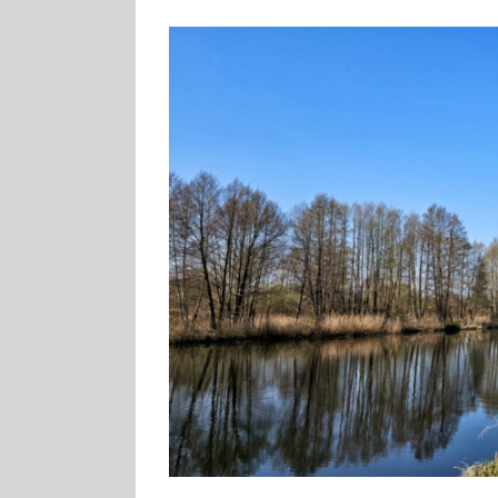
Zeige
grösseres
Bild