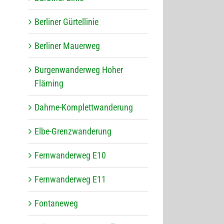
Ber­li­ner Gürtellinie
Ber­li­ner Mauerweg
Bur­gen­wan­der­weg Hoher
Fläming
Dahme-Kom­plett­wan­de­rung
Elbe-Grenz­wan­de­rung
Fern­wan­der­weg E10
Fern­wan­der­weg E11
Fon­ta­ne­weg