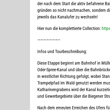
der nach dem Start die aktiv befah­rene Bah
grün­den so nicht nach­ma­chen, son­dern die
jeweils das Kanal­ufer zu wechseln!
Hier nun die kom­plet­tierte Coll­ec­tion:
http
———————–
Infos und Tourbeschreibung:
Diese Etappe beginnt am Bahn­hof in Müll­r
Oder-Spree-Kanal und über die Bahn­brü­cke 
in west­li­cher Rich­tung gefolgt, wobei Stan
Tram­pel­pfad im Wald genutzt wer­den muss
Katha­ri­nen­gra­bens wird der Kanal kur­zei
und Gewer­be­ge­biete über die Bie­ge­ner St
Nach dem erneu­ten Errei­chen des Ufers fü