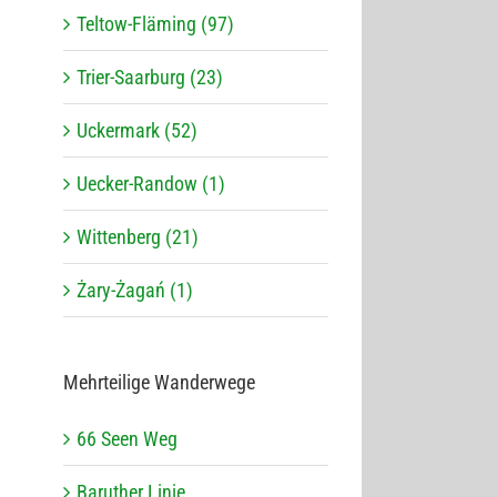
Teltow-Fläming (97)
Trier-Saarburg (23)
Uckermark (52)
Uecker-Randow (1)
Wittenberg (21)
Żary-Żagań (1)
Mehr­tei­lige Wanderwege
66 Seen Weg
Baru­ther Linie