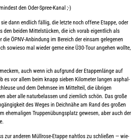
umin­dest den Oder-Spree-Kanal ;-)
sie dann end­lich fäl­lig, die letzte noch offene Etappe, oder
 den bei­den Mit­tel­stü­cken, die ich vorab eigent­lich als
ber die ÖPNV-Anbin­dung im Bereich der ein­sam gele­ge­nen
 ich sowieso mal wie­der gerne eine Ü30-Tour ange­hen wollte,
u meckern, auch wenn ich auf­grund der Etap­pen­länge auf
lieb es vor allem beim knapp sie­ben Kilo­me­ter lan­gen asphal­
Schleuse und dem Dehm­see im Mit­tel­teil, die übri­gen
 aber alle natur­be­las­sen und ziem­lich schön. Das große
ch­gän­gig­keit des Weges in Deich­nähe am Rand des gro­ßen
m ehe­ma­li­gen Trup­pen­übungs­platz gewe­sen, aber auch der
e.
zur ande­ren Müll­rose-Etappe naht­los zu schlie­ßen — wie­