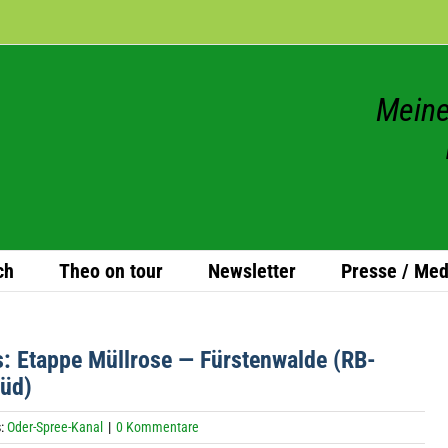
Meine
ch
Theo on tour
News­let­ter
Presse / Med
: Etappe Müll­rose — Fürs­ten­walde (RB-
Süd)
s:
Oder-Spree-Kanal
|
0 Kommentare