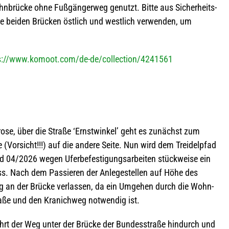
n­brü­cke ohne Fuß­gän­ger­weg genutzt. Bitte aus Sicher­heits­
 bei­den Brü­cken öst­lich und west­lich ver­wen­den, um
s://www.komoot.com/de-de/collection/4241561
ose, über die Straße ‘Ernst­win­kel’ geht es zunächst zum
(Vor­sicht!!!) auf die andere Seite. Nun wird dem Trei­del­pfad
d 04/2026 wegen Ufer­be­fes­ti­gungs­ar­bei­ten stück­weise ein
. Nach dem Pas­sie­ren der Anle­ge­stel­len auf Höhe des
­tig an der Brü­cke ver­las­sen, da ein Umge­hen durch die Wohn-
raße und den Kra­nich­weg not­wen­dig ist.
hrt der Weg unter der Brü­cke der Bun­des­straße hin­durch und