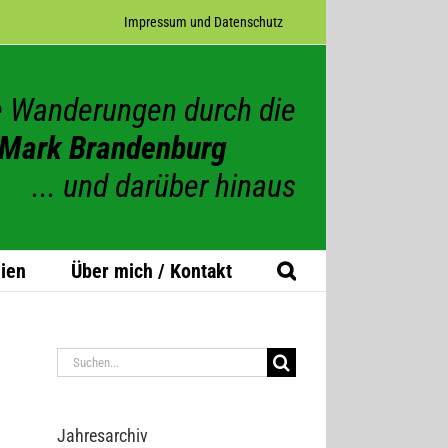
Impres­sum und Datenschutz
 Wanderungen durch die
Mark Brandenburg
... und darüber hinaus
ien
Über mich / Kontakt
Suche
nach:
Jah­res­ar­chiv