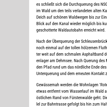
es schließt sich die Durch­que­rung des NS
im Wald um den teils ver­lan­de­ten alten Ka
Deich auf schö­nen Wald­we­gen bis zur Ein­
Blick auf den Kanal wie­der mög­lich bis ku
geschot­terte Wald­au­to­bahn erreicht wird.
Nach der Über­que­rung der Schleu­sen­brü
noch ein­mal auf der tol­len höl­zer­nen Flut
ter weit auf dem schma­len Asphalt­band dur
en­la­ger am Dehm­see. Nach Que­rung des M
den Pfad rund um das nörd­li­che Ende des 
Unter­que­rung und dem erneu­ten Kon­takt
Gewäs­ser­nah wer­den die Wohn­la­gen ‘Rote
etwas ent­fernt vom Was­ser­lauf im Wald au
öst­li­chen Rand von Fürs­ten­walde geht. D
lel zur Bahn­trasse gefolgt bis hin zum Ha