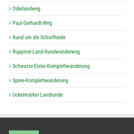
Oder­land­weg
Paul-Ger­hardt-Weg
Rund um die Schorfheide
Rup­pi­ner-Land-Rund­wan­der­weg
Schwarze-Els­ter-Kom­plett­wan­de­rung
Spree-Kom­plett­wan­de­rung
Ucker­mär­ker Landrunde