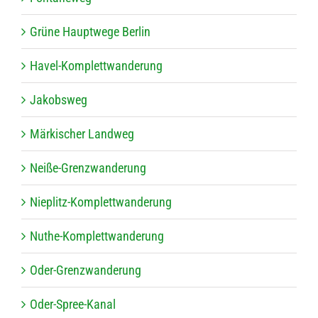
Grüne Haupt­wege Berlin
Havel-Kom­plett­wan­de­rung
Jakobs­weg
Mär­ki­scher Landweg
Neiße-Grenz­wan­de­rung
Nie­plitz-Kom­plett­wan­de­rung
Nuthe-Kom­plett­wan­de­rung
Oder-Grenz­wan­de­rung
Oder-Spree-Kanal