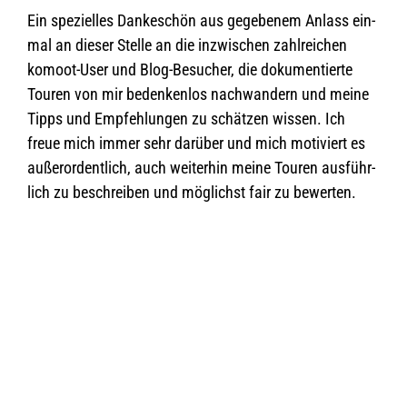
Ein spe­zi­el­les Dan­ke­schön aus gege­be­nem Anlass ein­
mal an die­ser Stelle an die inzwi­schen zahl­rei­chen
komoot-User und Blog-Besu­cher, die doku­men­tierte
Tou­ren von mir beden­ken­los nach­wan­dern und meine
Tipps und Emp­feh­lun­gen zu schät­zen wis­sen. Ich
freue mich immer sehr dar­über und mich moti­viert es
außer­or­dent­lich, auch wei­ter­hin meine Tou­ren aus­führ­
lich zu beschrei­ben und mög­lichst fair zu bewerten.