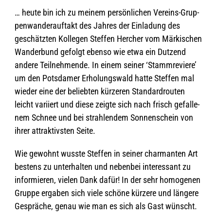
… heute bin ich zu mei­nem per­sön­li­chen Ver­eins-Grup­
pen­wan­der­auf­takt des Jah­res der Ein­la­dung des
geschätz­ten Kol­le­gen Stef­fen Her­cher vom Mär­ki­schen
Wan­der­bund gefolgt ebenso wie etwa ein Dut­zend
andere Teil­neh­mende. In einem sei­ner ‘Stamm­re­viere’
um den Pots­da­mer Erho­lungs­wald hatte Stef­fen mal
wie­der eine der belieb­ten kür­ze­ren Stan­dard­rou­ten
leicht vari­iert und diese zeigte sich nach frisch gefal­le­
nem Schnee und bei strah­len­dem Son­nen­schein von
ihrer attrak­tivs­ten Seite.
Wie gewohnt wusste Stef­fen in sei­ner char­man­ten Art
bes­tens zu unter­hal­ten und neben­bei inter­es­sant zu
infor­mie­ren, vie­len Dank dafür! In der sehr homo­ge­nen
Gruppe erga­ben sich viele schöne kür­zere und län­gere
Gesprä­che, genau wie man es sich als Gast wünscht.