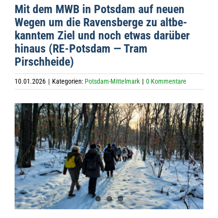
Mit dem MWB in Pots­dam auf neuen
Wegen um die Ravens­berge zu alt­be­
kann­tem Ziel und noch etwas dar­über
hin­aus (RE-Pots­dam — Tram
Pirschheide)
10.01.2026
|
Kategorien:
Potsdam-Mittelmark
|
0 Kommentare
Zeige
grösseres
Bild