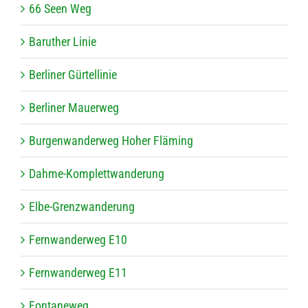
66 Seen Weg
Baru­ther Linie
Ber­li­ner Gürtellinie
Ber­li­ner Mauerweg
Bur­gen­wan­der­weg Hoher Fläming
Dahme-Kom­plett­wan­de­rung
Elbe-Grenz­wan­de­rung
Fern­wan­der­weg E10
Fern­wan­der­weg E11
Fon­ta­ne­weg