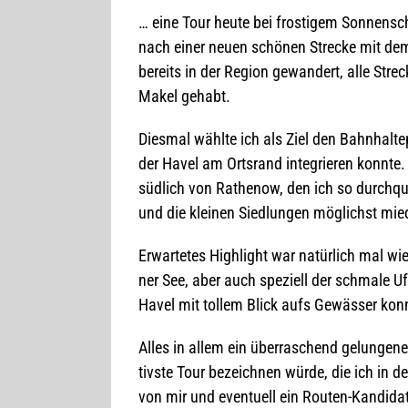
… eine Tour heute bei fros­ti­gem Son­nen­s
nach einer neuen schö­nen Stre­cke mit dem W
bereits in der Region gewan­dert, alle Stre­
Makel gehabt.
Dies­mal wählte ich als Ziel den Bahn­hal­te
der Havel am Orts­rand inte­grie­ren konnte.
süd­lich von Rathe­now, den ich so durch­quer
und die klei­nen Sied­lun­gen mög­lichst mi
Erwar­te­tes High­light war natür­lich mal w
ner See, aber auch spe­zi­ell der schmale Uf
Havel mit tol­lem Blick aufs Gewäs­ser kon
Alles in allem ein über­ra­schend gelun­ge­ne
tivste Tour bezeich­nen würde, die ich in 
von mir und even­tu­ell ein Rou­ten-Kan­di­da