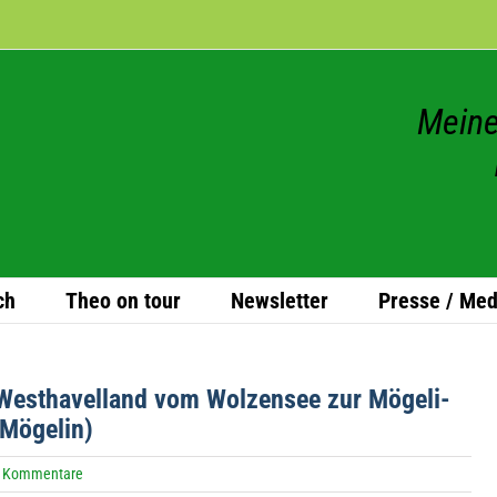
Meine
ch
Theo on tour
News­let­ter
Presse / Med
West­ha­vel­land vom Wol­zen­see zur Möge­li­
-Mögelin)
 Kommentare