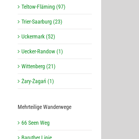
Teltow-Fläming (97)
Trier-Saarburg (23)
Uckermark (52)
Uecker-Randow (1)
Wittenberg (21)
Żary-Żagań (1)
Mehr­tei­lige Wanderwege
66 Seen Weg
Baru­ther Linie