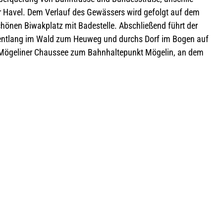
er Havel. Dem Ver­lauf des Gewäs­sers wird gefolgt auf dem
­nen Biwak­platz mit Bade­stelle. Abschlie­ßend führt der
ent­lang im Wald zum Heu­weg und durchs Dorf im Bogen auf
Möge­li­ner Chaus­see zum Bahn­hal­te­punkt Möge­lin, an dem