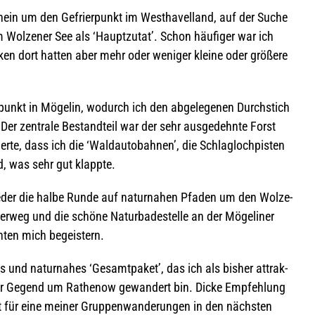
chein um den Gefrier­punkt im West­ha­vel­land, auf der Suche
ol­ze­ner See als ‘Haupt­zu­tat’. Schon häu­fi­ger war ich
cken dort hat­ten aber mehr oder weni­ger kleine oder grö­ßere
­punkt in Möge­lin, wodurch ich den abge­le­ge­nen Durch­stich
 Der zen­trale Bestand­teil war der sehr aus­ge­dehnte Forst
te, dass ich die ‘Wald­au­to­bah­nen’, die Schlag­loch­pis­ten
ed, was sehr gut klappte.
ie­der die halbe Runde auf natur­na­hen Pfa­den um den Wol­ze­
er­weg und die schöne Natur­ba­de­stelle an der Möge­li­ner
n­ten mich begeistern.
s und natur­na­hes ‘Gesamt­pa­ket’, das ich als bis­her attrak­
der Gegend um Rathe­now gewan­dert bin. Dicke Emp­feh­lung
t für eine mei­ner Grup­pen­wan­de­run­gen in den nächs­ten