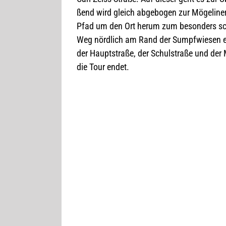
ßend wird gleich abge­bo­gen zur Möge­li­n
Pfad um den Ort herum zum beson­ders schö
Weg nörd­lich am Rand der Sumpf­wie­sen 
der Haupt­straße, der Schul­straße und der 
die Tour endet.