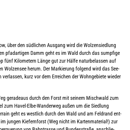
w, über den süd­li­chen Aus­gang wird die Wol­zen­sied­lung
den pfad­ar­ti­gen Damm geht es im Wald durch das sump­fige
fünf Kilo­me­tern Länge gut zur Hälfe natur­be­las­sen auf
 Wol­zen­see herum. Der Mar­kie­rung fol­gend wird das See­
ver­las­sen, kurz vor dem Errei­chen der Wohn­ge­biete wie­der
r Weg gera­de­aus durch den Forst mit sei­nem Misch­wald zum
­lel zum Havel-Elbe-Wan­der­weg außen um die Sied­lung
er­rain geht es west­lich durch den Wald und am Feld­rand ent­
m jun­gen Kie­fern­forst (Weg nicht im Kar­ten­ma­te­rial!) zur
Über­que­rung von Bahn­trasse und Bun­des­straße, anschlie­