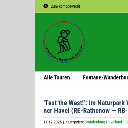
Zum
Zum komoot-Profil
Inhalt
springen
Alle Tou­ren
Fon­­tane-Wan­­der­­bu
‘Test the West!’: Im Natur­park 
ner Havel (RE-Rathe­now — RB
17.12.2025
|
Kategorien:
Brandenburg-Havelland
|
0