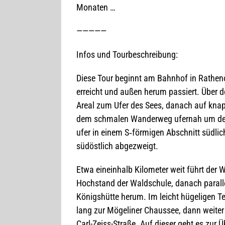
Monaten …
—————
Infos und Tourbeschreibung:
Diese Tour beginnt am Bahn­hof in Rathe­no
erreicht und außen herum pas­siert. Über 
Areal zum Ufer des Sees, danach auf knapp 
dem schma­len Wan­der­weg ufer­nah um den
ufer in einem S‑förmigen Abschnitt süd­lich 
süd­öst­lich abgezweigt.
Etwa ein­ein­halb Kilo­me­ter weit führt de
Hoch­stand der Wald­schule, danach par­al
Königs­hütte herum. Im leicht hüge­li­gen T
lang zur Möge­li­ner Chaus­see, dann wei­ter i
Carl-Zeiss-Straße. Auf die­ser geht es zur 