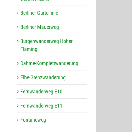
Ber­li­ner Gürtellinie
Ber­li­ner Mauerweg
Bur­gen­wan­der­weg Hoher
Fläming
Dahme-Kom­plett­wan­de­rung
Elbe-Grenz­wan­de­rung
Fern­wan­der­weg E10
Fern­wan­der­weg E11
Fon­ta­ne­weg