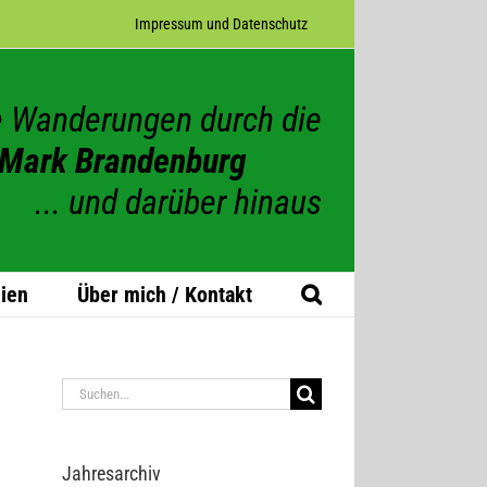
Impres­sum und Datenschutz
 Wanderungen durch die
Mark Brandenburg
... und darüber hinaus
ien
Über mich / Kontakt
Suche
nach:
Jah­res­ar­chiv