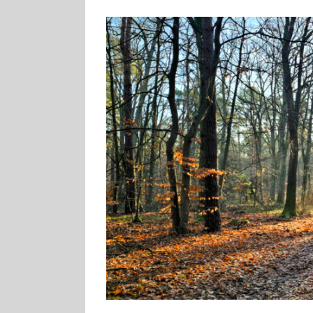
Zeige
grösseres
Bild