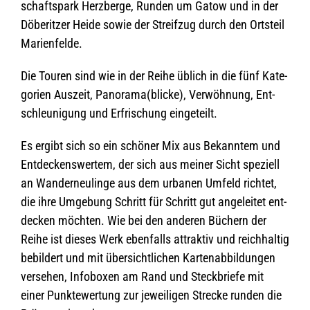
schafts­park Herz­berge, Run­den um Gatow und in der
Döbe­rit­zer Heide sowie der Streif­zug durch den Orts­teil
Marienfelde.
Die Tou­ren sind wie in der Reihe üblich in die fünf Kate­
go­rien Aus­zeit, Panorama(blicke), Ver­wöh­nung, Ent­
schleu­ni­gung und Erfri­schung eingeteilt.
Es ergibt sich so ein schö­ner Mix aus Bekann­tem und
Ent­de­ckens­wer­tem, der sich aus mei­ner Sicht spe­zi­ell
an Wan­der­neu­linge aus dem urba­nen Umfeld rich­tet,
die ihre Umge­bung Schritt für Schritt gut ange­lei­tet ent­
de­cken möch­ten. Wie bei den ande­ren Büchern der
Reihe ist die­ses Werk eben­falls attrak­tiv und reich­hal­tig
bebil­dert und mit über­sicht­li­chen Kar­ten­ab­bil­dun­gen
ver­se­hen, Info­bo­xen am Rand und Steck­briefe mit
einer Punk­te­wer­tung zur jewei­li­gen Stre­cke run­den die