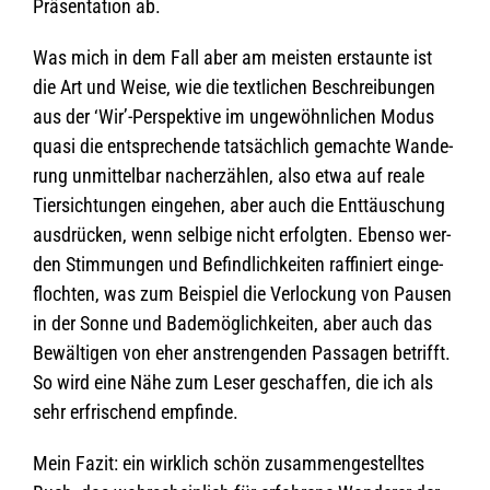
Prä­sen­ta­tion ab.
Was mich in dem Fall aber am meis­ten erstaunte ist
die Art und Weise, wie die text­li­chen Beschrei­bun­gen
aus der ‘Wir’-Perspektive im unge­wöhn­li­chen Modus
quasi die ent­spre­chende tat­säch­lich gemachte Wan­de­
rung unmit­tel­bar nach­er­zäh­len, also etwa auf reale
Tier­sich­tun­gen ein­ge­hen, aber auch die Ent­täu­schung
aus­drü­cken, wenn sel­bige nicht erfolg­ten. Ebenso wer­
den Stim­mun­gen und Befind­lich­kei­ten raf­fi­niert ein­ge­
floch­ten, was zum Bei­spiel die Ver­lo­ckung von Pau­sen
in der Sonne und Bade­mög­lich­kei­ten, aber auch das
Bewäl­ti­gen von eher anstren­gen­den Pas­sa­gen betrifft.
So wird eine Nähe zum Leser geschaf­fen, die ich als
sehr erfri­schend empfinde.
Mein Fazit: ein wirk­lich schön zusam­men­ge­stell­tes