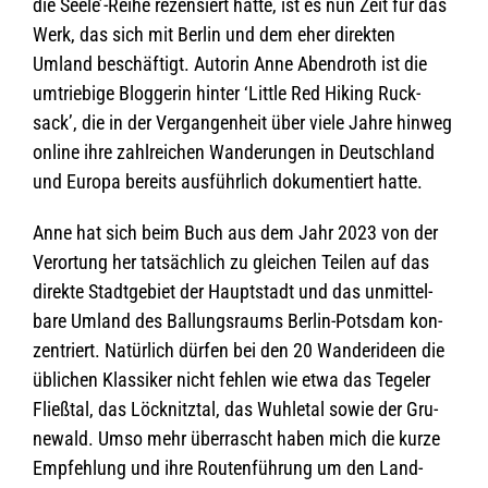
die Seele’-Reihe rezen­siert hatte, ist es nun Zeit für das
Werk, das sich mit Ber­lin und dem eher direk­ten
Umland beschäf­tigt. Autorin Anne Abend­roth ist die
umtrie­bige Blog­ge­rin hin­ter ‘Little Red Hiking Ruck­
sack’, die in der Ver­gan­gen­heit über viele Jahre hin­weg
online ihre zahl­rei­chen Wan­de­run­gen in Deutsch­land
und Europa bereits aus­führ­lich doku­men­tiert hatte.
Anne hat sich beim Buch aus dem Jahr 2023 von der
Ver­or­tung her tat­säch­lich zu glei­chen Tei­len auf das
direkte Stadt­ge­biet der Haupt­stadt und das unmit­tel­
bare Umland des Bal­lungs­raums Ber­lin-Pots­dam kon­
zen­triert. Natür­lich dür­fen bei den 20 Wan­der­ideen die
übli­chen Klas­si­ker nicht feh­len wie etwa das Tege­ler
Fließ­tal, das Löck­nitz­tal, das Wuh­le­tal sowie der Gru­
ne­wald. Umso mehr über­rascht haben mich die kurze
Emp­feh­lung und ihre Rou­ten­füh­rung um den Land­