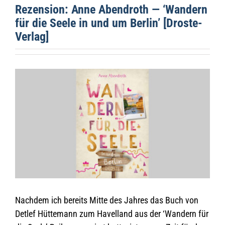
Rezen­sion: Anne Abend­roth — ‘Wan­dern
für die Seele in und um Ber­lin’ [Droste-
Ver­lag]
Zeige
grösseres
Bild
Nach­dem ich bereits Mitte des Jah­res das Buch von
Det­lef Hüt­te­mann zum Havel­land aus der ‘Wan­dern für