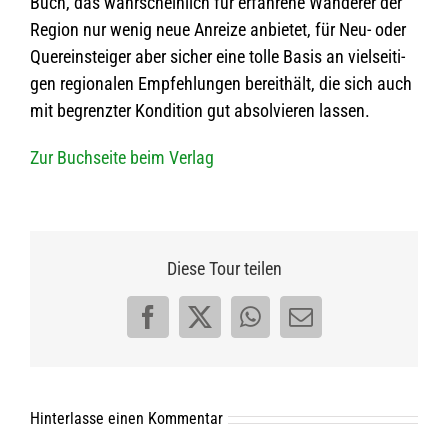
Buch, das wahr­schein­lich für erfah­rene Wan­de­rer der
Region nur wenig neue Anreize anbie­tet, für Neu- oder
Quer­ein­stei­ger aber sicher eine tolle Basis an viel­sei­ti­
gen regio­na­len Emp­feh­lun­gen bereit­hält, die sich auch
mit begrenz­ter Kon­di­tion gut absol­vie­ren lassen.
Zur Buch­seite beim Verlag
Diese Tour teilen
Facebook
X
WhatsApp
E-
Mail
Hinterlasse einen Kommentar