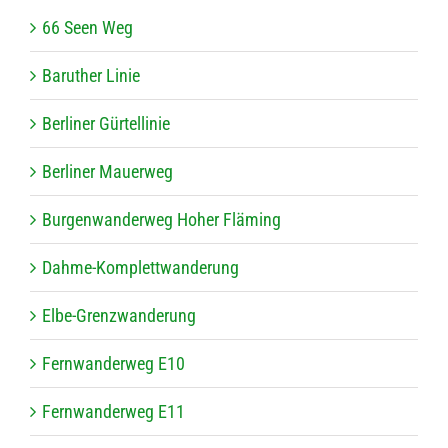
66 Seen Weg
Baru­ther Linie
Ber­li­ner Gürtellinie
Ber­li­ner Mauerweg
Bur­gen­wan­der­weg Hoher Fläming
Dahme-Kom­plett­wan­de­rung
Elbe-Grenz­wan­de­rung
Fern­wan­der­weg E10
Fern­wan­der­weg E11