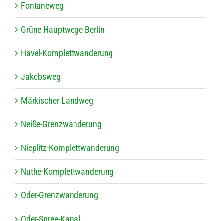
Fon­ta­ne­weg
Grüne Haupt­wege Berlin
Havel-Kom­plett­wan­de­rung
Jakobs­weg
Mär­ki­scher Landweg
Neiße-Grenz­wan­de­rung
Nie­plitz-Kom­plett­wan­de­rung
Nuthe-Kom­plett­wan­de­rung
Oder-Grenz­wan­de­rung
Oder-Spree-Kanal