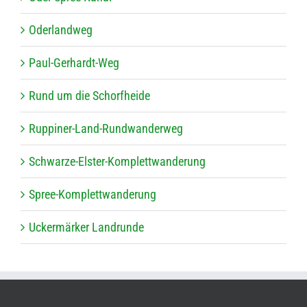
Oder­land­weg
Paul-Ger­hardt-Weg
Rund um die Schorfheide
Rup­pi­ner-Land-Rund­wan­der­weg
Schwarze-Els­ter-Kom­plett­wan­de­rung
Spree-Kom­plett­wan­de­rung
Ucker­mär­ker Landrunde