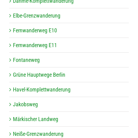
Dahme-Kom­plett­wan­de­rung
Elbe-Grenz­wan­de­rung
Fern­wan­der­weg E10
Fern­wan­der­weg E11
Fon­ta­ne­weg
Grüne Haupt­wege Berlin
Havel-Kom­plett­wan­de­rung
Jakobs­weg
Mär­ki­scher Landweg
Neiße-Grenz­wan­de­rung