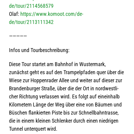
de/tour/2114568579
Olaf:
https://www.komoot.com/de-
de/tour/2113111342
—————
Infos und Tourbeschreibung:
Diese Tour star­tet am Bahn­hof in Wus­ter­mark,
zunächst geht es auf den Tram­pel­pfa­den quer über die
Wiese zur Hop­pen­ra­der Allee und wei­ter auf die­ser zur
Bran­den­bur­ger Straße, über die der Ort in nord­west­li­
cher Rich­tung ver­las­sen wird. Es folgt auf ein­ein­halb
Kilo­me­tern Länge der Weg über eine von Bäu­men und
Büschen flan­kier­ten Piste bis zur Schnell­bahn­trasse,
die in einem klei­nen Schlen­ker durch einen nied­ri­gen
Tun­nel unter­quert wird.