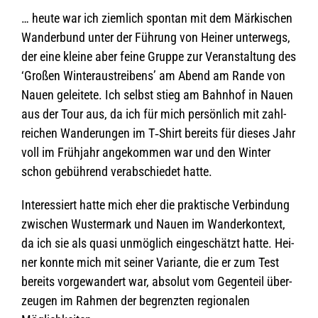
… heute war ich ziem­lich spon­tan mit dem Mär­ki­schen
Wan­der­bund unter der Füh­rung von Hei­ner unter­wegs,
der eine kleine aber feine Gruppe zur Ver­an­stal­tung des
‘Gro­ßen Win­ter­aus­trei­bens’ am Abend am Rande von
Nauen gelei­tete. Ich selbst stieg am Bahn­hof in Nauen
aus der Tour aus, da ich für mich per­sön­lich mit zahl­
rei­chen Wan­de­run­gen im T‑Shirt bereits für die­ses Jahr
voll im Früh­jahr ange­kom­men war und den Win­ter
schon gebüh­rend ver­ab­schie­det hatte.
Inter­es­siert hatte mich eher die prak­ti­sche Ver­bin­dung
zwi­schen Wus­ter­mark und Nauen im Wan­der­kon­text,
da ich sie als quasi unmög­lich ein­ge­schätzt hatte. Hei­
ner konnte mich mit sei­ner Vari­ante, die er zum Test
bereits vor­ge­wan­dert war, abso­lut vom Gegen­teil über­
zeu­gen im Rah­men der begrenz­ten regio­na­len