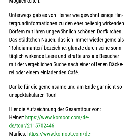
Möglichkeiten.
Unter­wegs gab es von Hei­ner wie gewohnt einige Hin­
ter­grund­in­for­ma­tio­nen zu den eher belie­big wir­ken­den
Dör­fern mit ihren unge­wöhn­lich schö­nen Dorf­kir­chen.
Das Städt­chen Nauen, das ich immer wie­der gerne als
‘Roh­dia­man­ten’ bezeichne, glänzte durch seine sonn­
täg­lich wir­kende Leere und strafte uns als Besu­cher
mit der ver­geb­li­chen Suche nach einer offe­nen Bäcke­
rei oder einem ein­la­den­den Café.
Danke für die gemein­same und am Ende gar nicht so
unspek­ta­ku­lä­ren Tour!
Hier die Auf­zeich­nung der Gesamt­tour von:
Hei­ner:
https://www.komoot.com/de-
de/tour/2115702446
Mar­lies:
https://www.komoot.com/de-