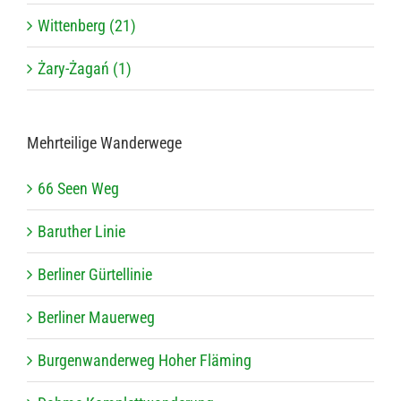
Wittenberg (21)
Żary-Żagań (1)
Mehr­tei­lige Wanderwege
66 Seen Weg
Baru­ther Linie
Ber­li­ner Gürtellinie
Ber­li­ner Mauerweg
Bur­gen­wan­der­weg Hoher Fläming