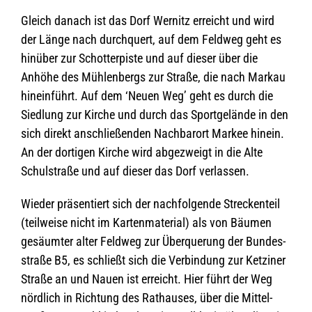
Gleich danach ist das Dorf Wer­nitz erreicht und wird
der Länge nach durch­quert, auf dem Feld­weg geht es
hin­über zur Schot­ter­piste und auf die­ser über die
Anhöhe des Müh­len­bergs zur Straße, die nach Mar­kau
hin­ein­führt. Auf dem ‘Neuen Weg’ geht es durch die
Sied­lung zur Kir­che und durch das Sport­ge­lände in den
sich direkt anschlie­ßen­den Nach­bar­ort Mar­kee hin­ein.
An der dor­ti­gen Kir­che wird abge­zweigt in die Alte
Schul­straße und auf die­ser das Dorf verlassen.
Wie­der prä­sen­tiert sich der nach­fol­gende Stre­cken­teil
(teil­weise nicht im Kar­ten­ma­te­rial) als von Bäu­men
gesäum­ter alter Feld­weg zur Über­que­rung der Bun­des­
straße B5, es schließt sich die Ver­bin­dung zur Ket­zi­ner
Straße an und Nauen ist erreicht. Hier führt der Weg
nörd­lich in Rich­tung des Rat­hau­ses, über die Mit­tel­