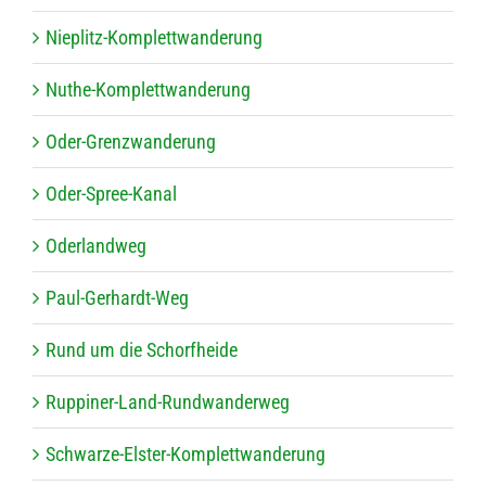
Nie­plitz-Kom­plett­wan­de­rung
Nuthe-Kom­plett­wan­de­rung
Oder-Grenz­wan­de­rung
Oder-Spree-Kanal
Oder­land­weg
Paul-Ger­hardt-Weg
Rund um die Schorfheide
Rup­pi­ner-Land-Rund­wan­der­weg
Schwarze-Els­ter-Kom­plett­wan­de­rung