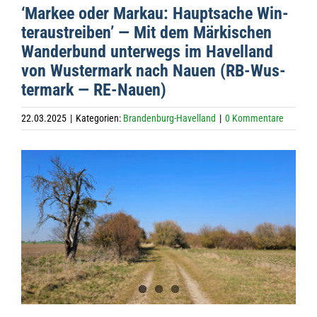
‘Mar­kee oder Mar­kau: Haupt­sa­che Win­
ter­aus­trei­ben’ — Mit dem Mär­ki­schen
Wan­der­bund unter­wegs im Havel­land
von Wus­ter­mark nach Nauen (RB-Wus­
ter­mark — RE-Nauen)
22.03.2025
|
Kategorien:
Brandenburg-Havelland
|
0 Kommentare
Zeige
grösseres
Bild