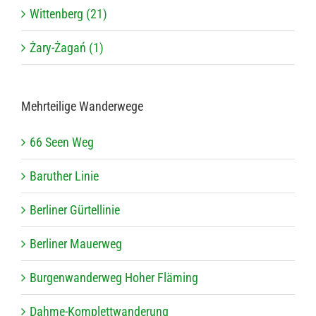
Wittenberg (21)
Żary-Żagań (1)
Mehr­tei­lige Wanderwege
66 Seen Weg
Baru­ther Linie
Ber­li­ner Gürtellinie
Ber­li­ner Mauerweg
Bur­gen­wan­der­weg Hoher Fläming
Dahme-Kom­plett­wan­de­rung