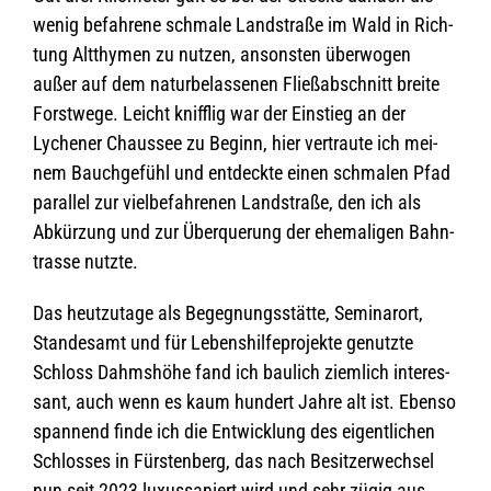
wenig befah­rene schmale Land­straße im Wald in Rich­
tung Alt­thy­men zu nut­zen, ansons­ten über­wo­gen
außer auf dem natur­be­las­se­nen Fließ­ab­schnitt breite
Forst­wege. Leicht kniff­lig war der Ein­stieg an der
Lyche­ner Chaus­see zu Beginn, hier ver­traute ich mei­
nem Bauch­ge­fühl und ent­deckte einen schma­len Pfad
par­al­lel zur viel­be­fah­re­nen Land­straße, den ich als
Abkür­zung und zur Über­que­rung der ehe­ma­li­gen Bahn­
trasse nutzte.
Das heut­zu­tage als Begeg­nungs­stätte, Semi­nar­ort,
Stan­des­amt und für Lebens­hil­fe­pro­jekte genutzte
Schloss Dahms­höhe fand ich bau­lich ziem­lich inter­es­
sant, auch wenn es kaum hun­dert Jahre alt ist. Ebenso
span­nend finde ich die Ent­wick­lung des eigent­li­chen
Schlos­ses in Fürs­ten­berg, das nach Besit­zer­wech­sel
nun seit 2023 luxus­sa­niert wird und sehr zügig aus