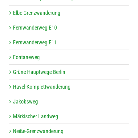
Elbe-Grenz­wan­de­rung
Fern­wan­der­weg E10
Fern­wan­der­weg E11
Fon­ta­ne­weg
Grüne Haupt­wege Berlin
Havel-Kom­plett­wan­de­rung
Jakobs­weg
Mär­ki­scher Landweg
Neiße-Grenz­wan­de­rung