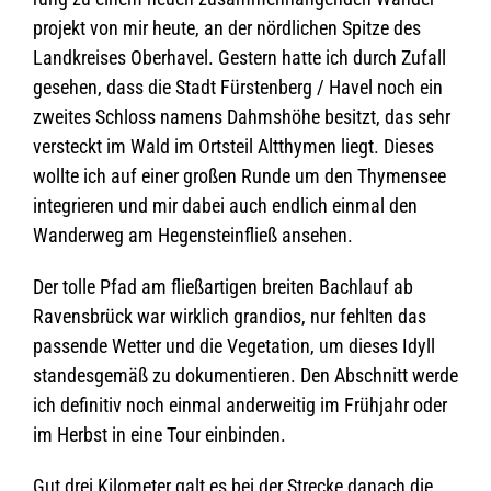
pro­jekt von mir heute, an der nörd­li­chen Spitze des
Land­krei­ses Ober­ha­vel. Ges­tern hatte ich durch Zufall
gese­hen, dass die Stadt Fürs­ten­berg / Havel noch ein
zwei­tes Schloss namens Dahms­höhe besitzt, das sehr
ver­steckt im Wald im Orts­teil Alt­thy­men liegt. Die­ses
wollte ich auf einer gro­ßen Runde um den Thy­men­see
inte­grie­ren und mir dabei auch end­lich ein­mal den
Wan­der­weg am Hegen­stein­fließ ansehen.
Der tolle Pfad am fließ­ar­ti­gen brei­ten Bach­lauf ab
Ravens­brück war wirk­lich gran­dios, nur fehl­ten das
pas­sende Wet­ter und die Vege­ta­tion, um die­ses Idyll
stan­des­ge­mäß zu doku­men­tie­ren. Den Abschnitt werde
ich defi­ni­tiv noch ein­mal ander­wei­tig im Früh­jahr oder
im Herbst in eine Tour einbinden.
Gut drei Kilo­me­ter galt es bei der Stre­cke danach die