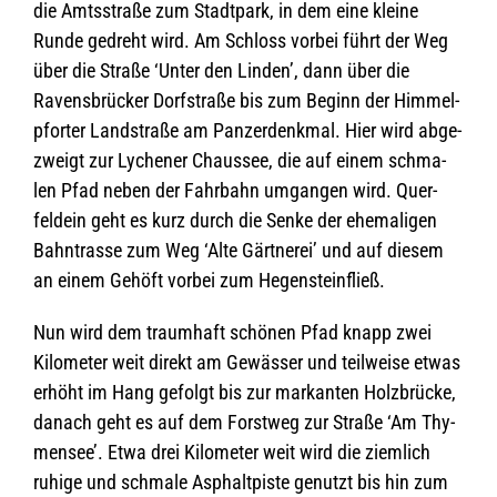
die Amts­straße zum Stadt­park, in dem eine kleine
Runde gedreht wird. Am Schloss vor­bei führt der Weg
über die Straße ‘Unter den Lin­den’, dann über die
Ravens­brü­cker Dorf­straße bis zum Beginn der Him­mel­
pforter Land­straße am Pan­zer­denk­mal. Hier wird abge­
zweigt zur Lyche­ner Chaus­see, die auf einem schma­
len Pfad neben der Fahr­bahn umgan­gen wird. Quer­
feld­ein geht es kurz durch die Senke der ehe­ma­li­gen
Bahn­trasse zum Weg ‘Alte Gärt­ne­rei’ und auf die­sem
an einem Gehöft vor­bei zum Hegensteinfließ.
Nun wird dem traum­haft schö­nen Pfad knapp zwei
Kilo­me­ter weit direkt am Gewäs­ser und teil­weise etwas
erhöht im Hang gefolgt bis zur mar­kan­ten Holz­brü­cke,
danach geht es auf dem Forst­weg zur Straße ‘Am Thy­
men­see’. Etwa drei Kilo­me­ter weit wird die ziem­lich
ruhige und schmale Asphalt­piste genutzt bis hin zum