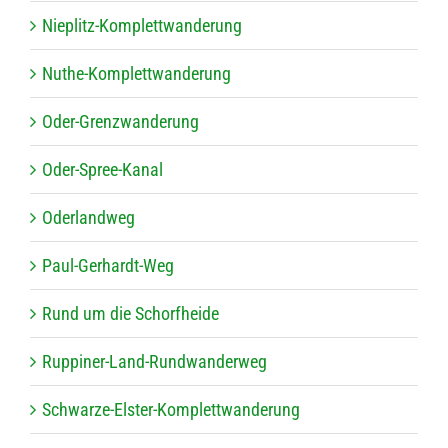
Nie­plitz-Kom­plett­wan­de­rung
Nuthe-Kom­plett­wan­de­rung
Oder-Grenz­wan­de­rung
Oder-Spree-Kanal
Oder­land­weg
Paul-Ger­hardt-Weg
Rund um die Schorfheide
Rup­pi­ner-Land-Rund­wan­der­weg
Schwarze-Els­ter-Kom­plett­wan­de­rung