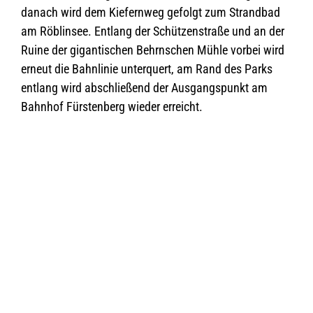
danach wird dem Kie­fern­weg gefolgt zum Strand­bad
am Röb­lin­see. Ent­lang der Schüt­zen­straße und an der
Ruine der gigan­ti­schen Behrn­schen Mühle vor­bei wird
erneut die Bahn­li­nie unter­quert, am Rand des Parks
ent­lang wird abschlie­ßend der Aus­gangs­punkt am
Bahn­hof Fürs­ten­berg wie­der erreicht.