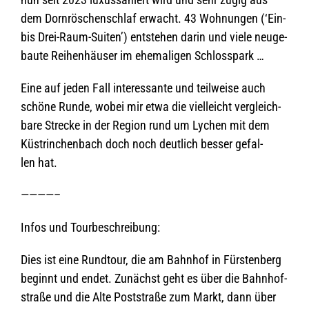
dem Dorn­rös­chen­schlaf erwacht. 43 Woh­nun­gen (‘Ein-
bis Drei-Raum-Sui­ten’) ent­ste­hen darin und viele neu­ge­
baute Rei­hen­häu­ser im ehe­ma­li­gen Schlosspark …
Eine auf jeden Fall inter­es­sante und teil­weise auch
schöne Runde, wobei mir etwa die viel­leicht ver­gleich­
bare Stre­cke in der Region rund um Lychen mit dem
Küs­trin­chen­bach doch noch deut­lich bes­ser gefal­
len hat.
————–
Infos und Tourbeschreibung:
Dies ist eine Rund­tour, die am Bahn­hof in Fürs­ten­berg
beginnt und endet. Zunächst geht es über die Bahn­hof­
straße und die Alte Post­straße zum Markt, dann über