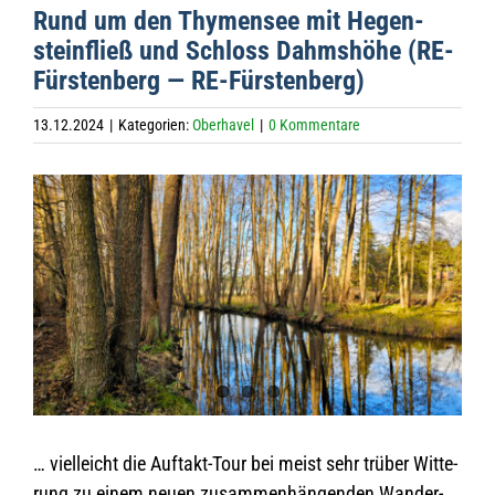
Rund um den Thy­men­see mit Hegen­
stein­fließ und Schloss Dahms­höhe (RE-
Fürs­ten­berg — RE-Fürstenberg)
13.12.2024
|
Kategorien:
Oberhavel
|
0 Kommentare
Zeige
grösseres
Bild
… viel­leicht die Auf­takt-Tour bei meist sehr trü­ber Wit­te­
rung zu einem neuen zusam­men­hän­gen­den Wan­der­