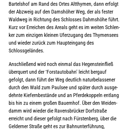
Bartels­hof am Rand des Ortes Alt­thy­men, dann erfolgt
der Abzweig auf den Dams­hö­her Weg, der als fes­ter
Wald­weg in Rich­tung des Schlos­ses Dahms­höhe führt.
Kurz vor Errei­chen des Are­als geht es im wei­ten Schlen­
ker zum ein­zi­gen klei­nen Ufer­zu­gang des Thy­men­sees
und wie­der zurück zum Haupt­ein­gang des
Schlossgeländes.
Anschlie­ßend wird noch ein­mal das Hegen­stein­fließ
über­quert und der ‘Forst­au­to­bahn’ leicht berg­auf
gefolgt, dann führt der Weg deut­lich natur­be­las­se­ner
durch den Wald zum Paul­see und spä­ter durch aus­ge­
dehnte Kie­fern­be­stände und an Pfer­de­kop­peln ent­lang
bis hin zu einem gro­ßen Bau­ern­hof. Über den Wei­den­
damm wird wie­der die Ravens­brü­cker Dorf­straße
erreicht und die­ser gefolgt nach Fürs­ten­berg, über die
Gel­derner Straße geht es zur Bahn­un­ter­füh­rung,