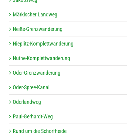
Mär­ki­scher Landweg
Neiße-Grenz­wan­de­rung
Nie­plitz-Kom­plett­wan­de­rung
Nuthe-Kom­plett­wan­de­rung
Oder-Grenz­wan­de­rung
Oder-Spree-Kanal
Oder­land­weg
Paul-Ger­hardt-Weg
Rund um die Schorfheide