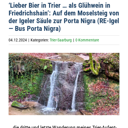
‘Lie­ber Bier in Trier … als Glüh­wein in
Fried­richs­hain’: Auf dem Mosel­steig von
der Ige­ler Säule zur Porta Nigra (RE-Igel
— Bus Porta Nigra)
04.12.2024
|
Kategorien:
Trier-Saarburg
|
0 Kommentare
Zeige
grösseres
Bild
… die dritte und letzte Wan­de­rung mei­nes Trier-Auf­ent­