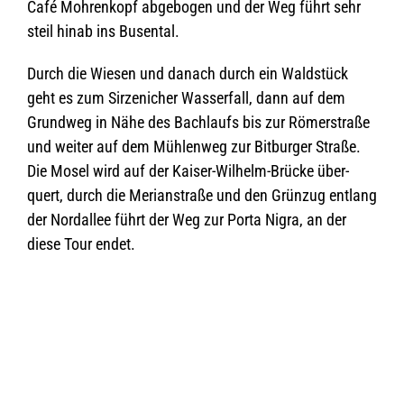
Café Moh­ren­kopf abge­bo­gen und der Weg führt sehr
steil hinab ins Busental.
Durch die Wie­sen und danach durch ein Wald­stück
geht es zum Sir­ze­ni­cher Was­ser­fall, dann auf dem
Grund­weg in Nähe des Bach­laufs bis zur Römer­straße
und wei­ter auf dem Müh­len­weg zur Bit­bur­ger Straße.
Die Mosel wird auf der Kai­ser-Wil­helm-Brü­cke über­
quert, durch die Meri­an­straße und den Grün­zug ent­lang
der Nord­al­lee führt der Weg zur Porta Nigra, an der
diese Tour endet.