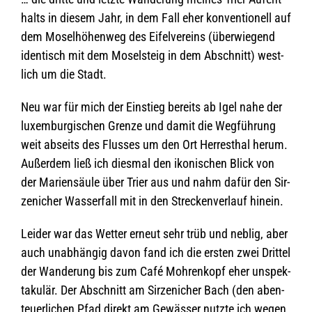
halts in die­sem Jahr, in dem Fall eher kon­ven­tio­nell auf
dem Mosel­hö­hen­weg des Eifel­ver­eins (über­wie­gend
iden­tisch mit dem Mosel­steig in dem Abschnitt) west­
lich um die Stadt.
Neu war für mich der Ein­stieg bereits ab Igel nahe der
luxem­bur­gi­schen Grenze und damit die Weg­füh­rung
weit abseits des Flus­ses um den Ort Her­res­thal herum.
Außer­dem ließ ich dies­mal den iko­ni­schen Blick von
der Mari­en­säule über Trier aus und nahm dafür den Sir­
ze­ni­cher Was­ser­fall mit in den Stre­cken­ver­lauf hinein.
Lei­der war das Wet­ter erneut sehr trüb und neb­lig, aber
auch unab­hän­gig davon fand ich die ers­ten zwei Drit­tel
der Wan­de­rung bis zum Café Moh­ren­kopf eher unspek­
ta­ku­lär. Der Abschnitt am Sir­ze­ni­cher Bach (den aben­
teu­er­li­chen Pfad direkt am Gewäs­ser nutzte ich wegen