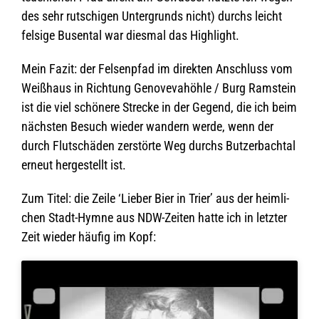
des sehr rut­schi­gen Unter­grunds nicht) durchs leicht
fel­sige Busen­tal war dies­mal das Highlight.
Mein Fazit: der Fel­sen­pfad im direk­ten Anschluss vom
Weiß­haus in Rich­tung Geno­ve­va­höhle / Burg Ram­stein
ist die viel schö­nere Stre­cke in der Gegend, die ich beim
nächs­ten Besuch wie­der wan­dern werde, wenn der
durch Flut­schä­den zer­störte Weg durchs But­zer­bach­tal
erneut her­ge­stellt ist.
Zum Titel: die Zeile ‘Lie­ber Bier in Trier’ aus der heim­li­
chen Stadt-Hymne aus NDW-Zei­ten hatte ich in letz­ter
Zeit wie­der häu­fig im Kopf: