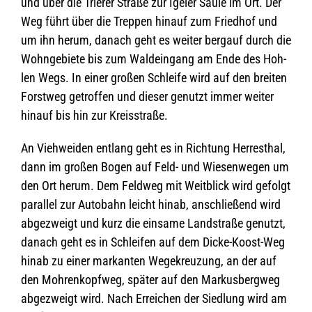
und über die Trie­rer Straße zur Ige­ler Säule im Ort. Der
Weg führt über die Trep­pen hin­auf zum Fried­hof und
um ihn herum, danach geht es wei­ter berg­auf durch die
Wohn­ge­biete bis zum Wald­ein­gang am Ende des Hoh­
len Wegs. In einer gro­ßen Schleife wird auf den brei­ten
Forst­weg getrof­fen und die­ser genutzt immer wei­ter
hin­auf bis hin zur Kreisstraße.
An Vieh­wei­den ent­lang geht es in Rich­tung Her­res­thal,
dann im gro­ßen Bogen auf Feld- und Wie­sen­we­gen um
den Ort herum. Dem Feld­weg mit Weit­blick wird gefolgt
par­al­lel zur Auto­bahn leicht hinab, anschlie­ßend wird
abge­zweigt und kurz die ein­same Land­straße genutzt,
danach geht es in Schlei­fen auf dem Dicke-Koost-Weg
hinab zu einer mar­kan­ten Wege­kreu­zung, an der auf
den Moh­ren­kopf­weg, spä­ter auf den Mar­kus­berg­weg
abge­zweigt wird. Nach Errei­chen der Sied­lung wird am