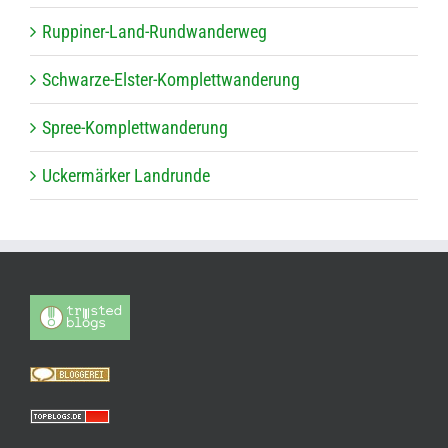
Rup­pi­ner-Land-Rund­wan­der­weg
Schwarze-Els­ter-Kom­plett­wan­de­rung
Spree-Kom­plett­wan­de­rung
Ucker­mär­ker Landrunde