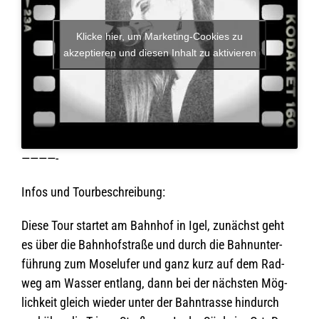
Klicke hier, um Marketing-Cookies zu
akzeptieren und diesen Inhalt zu aktivieren
————-
Infos und Tourbeschreibung:
Diese Tour star­tet am Bahn­hof in Igel, zunächst geht
es über die Bahn­hof­straße und durch die Bahn­un­ter­
füh­rung zum Mosel­ufer und ganz kurz auf dem Rad­
weg am Was­ser ent­lang, dann bei der nächs­ten Mög­
lich­keit gleich wie­der unter der Bahn­trasse hin­durch