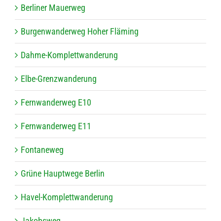
Ber­li­ner Mauerweg
Bur­gen­wan­der­weg Hoher Fläming
Dahme-Kom­plett­wan­de­rung
Elbe-Grenz­wan­de­rung
Fern­wan­der­weg E10
Fern­wan­der­weg E11
Fon­ta­ne­weg
Grüne Haupt­wege Berlin
Havel-Kom­plett­wan­de­rung
Jakobs­weg