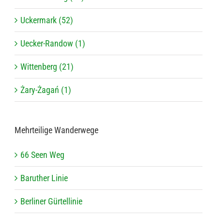
Uckermark (52)
Uecker-Randow (1)
Wittenberg (21)
Żary-Żagań (1)
Mehr­tei­lige Wanderwege
66 Seen Weg
Baru­ther Linie
Ber­li­ner Gürtellinie