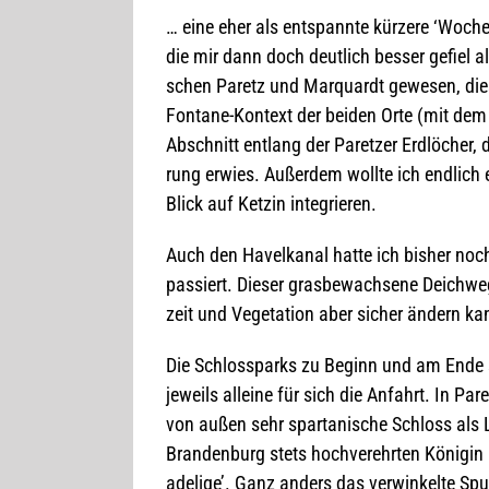
… eine eher als ent­spannte kür­zere ‘Woche
die mir dann doch deut­lich bes­ser gefiel 
schen Paretz und Mar­quardt gewe­sen, die
Fon­tane-Kon­text der bei­den Orte (mit dem
Abschnitt ent­lang der Paret­zer Erd­lö­cher,
rung erwies. Außer­dem wollte ich end­lich
Blick auf Ket­zin integrieren.
Auch den Havel­ka­nal hatte ich bis­her noch
pas­siert. Die­ser grasbe­wach­sene Deich­weg
zeit und Vege­ta­tion aber sicher ändern k
Die Schloss­parks zu Beginn und am Ende si
jeweils alleine für sich die Anfahrt. In Par
von außen sehr spar­ta­ni­sche Schloss als La
Bran­den­burg stets hoch­ver­ehr­ten Köni­gi
ade­lige’. Ganz anders das ver­win­kelte Sp