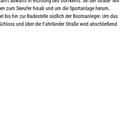
sanft abwärts in Rich­tung des Dorf­kerns. An der Straße ‘Am
t­ten zum See­ufer hinab und um die Sport­an­lage herum,
 bis hin zur Bade­stelle süd­lich der Boots­an­le­ger. Um das
Schloss und über die Fahr­län­der Straße wird abschlie­ßend