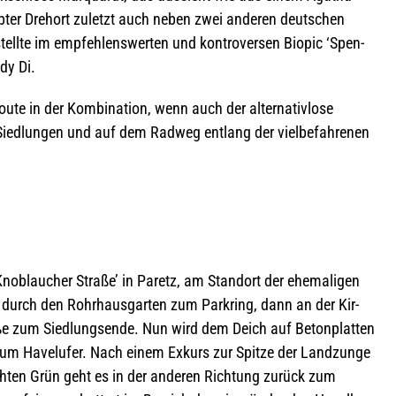
b­ter Dreh­ort zuletzt auch neben zwei ande­ren deut­schen
llte im emp­feh­lens­wer­ten und kon­tro­ver­sen Bio­pic ‘Spen­
ady Di.
oute in der Kom­bi­na­tion, wenn auch der alter­na­tiv­lose
Sied­lun­gen und auf dem Rad­weg ent­lang der viel­be­fah­re­nen
Knob­laucher Straße’ in Paretz, am Stand­ort der ehe­ma­li­gen
durch den Rohr­haus­gar­ten zum Park­ring, dann an der Kir­
ße zum Sied­lungs­ende. Nun wird dem Deich auf Beton­plat­ten
zum Havel­ufer. Nach einem Exkurs zur Spitze der Land­zunge
­ten Grün geht es in der ande­ren Rich­tung zurück zum