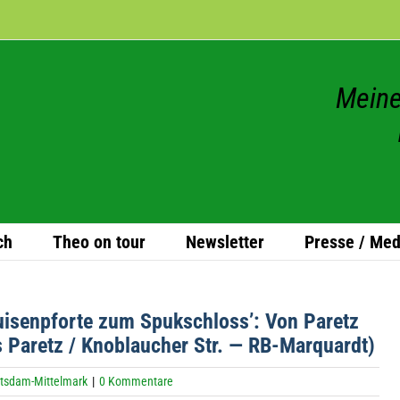
Meine
ch
Theo on tour
News­let­ter
Presse / Med
ui­sen­pforte zum Spuk­schloss’: Von Paretz
 Paretz / Knob­laucher Str. — RB-Marquardt)
tsdam-Mittelmark
|
0 Kommentare