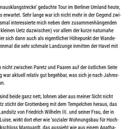
n­aus­klangstre­cke’ gedachte Tour im Ber­li­ner Umland heute,
als erwar­tet. Sehr lange war ich nicht mehr in der Gegend zwi­
s­mal inter­es­sierte mich neben dem zusam­men­hän­gen­den
 klei­nen Uetz dazwi­schen) vor allem der kurze natur­nahe
 der sich dann auch als eigent­li­cher Höhe­punkt der Wan­de­
 ein­mal die sehr schmale Land­zunge inmit­ten der Havel mit
 nicht zwi­schen Paretz und Paa­ren auf der öst­li­chen Seite
 war aktu­ell rela­tiv gut begeh­bar, was sich je nach Jah­res­
ann.
nd beide ganz nett, loh­nen aber aus mei­ner Sicht nicht
etz sticht der Grot­ten­berg mit dem Tem­pel­chen her­aus, das
nd­sitz von Fried­rich Wil­helm III. und sei­ner Frau, der in
n Luise, wirkt dort eher wie ’sozia­ler Woh­nungs­bau für Hoch­
uk­schloss Mar­quardt, das aus­sieht wie aus einem Aga­tha-