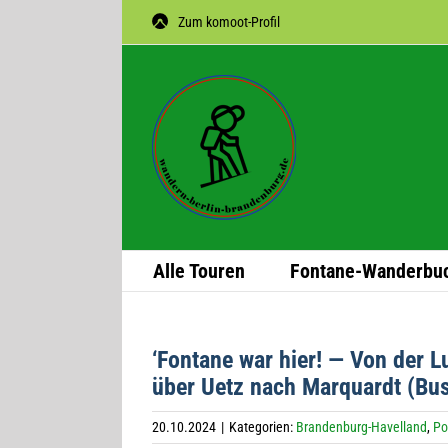
Zum
Zum komoot-Profil
Inhalt
springen
Alle Tou­ren
Fon­­tane-Wan­­der­­bu
‘Fon­tane war hier! — Von der L
über Uetz nach Mar­quardt (Bus
20.10.2024
|
Kategorien:
Brandenburg-Havelland
,
Po