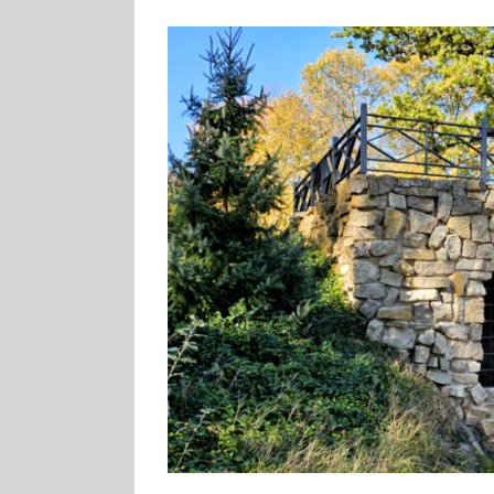
Zeige
grösseres
Bild