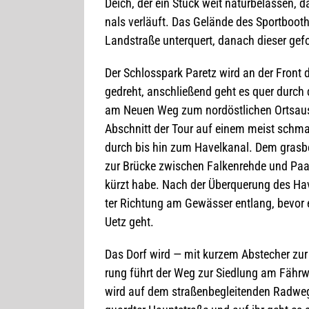
Deich, der ein Stück weit natur­be­las­sen, 
nals ver­läuft. Das Gelände des Sport­boot­
Land­straße unter­quert, danach die­ser gef
Der Schloss­park Paretz wird an der Front 
gedreht, anschlie­ßend geht es quer durch 
am Neuen Weg zum nord­öst­li­chen Orts­aus
Abschnitt der Tour auf einem meist schma­l
durch bis hin zum Havel­ka­nal. Dem grasbe­
zur Brü­cke zwi­schen Fal­ken­rehde und Paa
kürzt habe. Nach der Über­que­rung des Hav
ter Rich­tung am Gewäs­ser ent­lang, bevor 
Uetz geht.
Das Dorf wird — mit kur­zem Abste­cher zur K
rung führt der Weg zur Sied­lung am Fähr­w
wird auf dem stra­ßen­be­glei­ten­den Rad­w