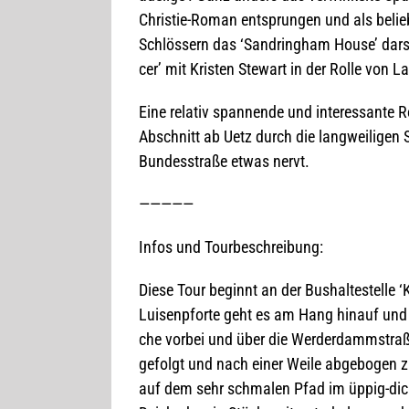
Chris­tie-Roman ent­sprun­gen und als belie
Schlös­sern das ‘Sand­ring­ham House’ dar­ste
cer’ mit Kris­ten Ste­wart in der Rolle von L
Eine rela­tiv span­nende und inter­es­sante R
Abschnitt ab Uetz durch die lang­wei­li­gen 
Bun­des­straße etwas nervt.
—————
Infos und Tourbeschreibung:
Diese Tour beginnt an der Bus­hal­te­stelle ‘
Lui­sen­pforte geht es am Hang hin­auf und 
che vor­bei und über die Wer­der­damm­stra
gefolgt und nach einer Weile abge­bo­gen 
auf dem sehr schma­len Pfad im üppig-dich