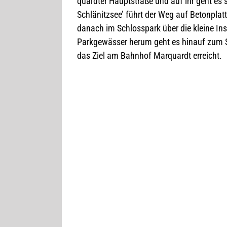
quard­ter Haupt­straße und auf ihr geht es 
Schlä­nitz­see’ führt der Weg auf Beton­pla
danach im Schloss­park über die kleine Insel
Park­ge­wäs­ser herum geht es hin­auf zum 
das Ziel am Bahn­hof Mar­quardt erreicht.