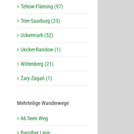
Teltow-Fläming (97)
Trier-Saarburg (23)
Uckermark (52)
Uecker-Randow (1)
Wittenberg (21)
Żary-Żagań (1)
Mehr­tei­lige Wanderwege
66 Seen Weg
Baru­ther Linie