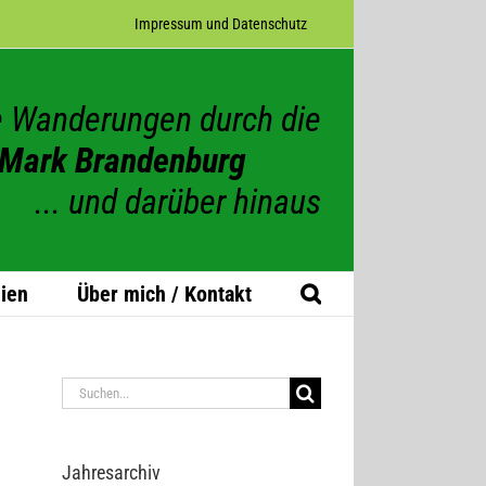
Impres­sum und Datenschutz
 Wanderungen durch die
Mark Brandenburg
... und darüber hinaus
ien
Über mich / Kontakt
Suche
nach:
Jah­res­ar­chiv