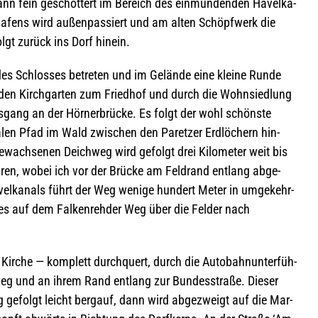
dann fein geschot­tert im Bereich des ein­mün­den­den Havel­ka­
ha­fens wird außen­pas­siert und am alten Schöpf­werk die
olgt zurück ins Dorf hinein.
des Schlos­ses betre­ten und im Gelände eine kleine Runde
den Kirch­gar­ten zum Fried­hof und durch die Wohn­sied­lung
­gang an der Hör­ner­brü­cke. Es folgt der wohl schönste
en Pfad im Wald zwi­schen den Paret­zer Erd­lö­chern hin­
wach­se­nen Deich­weg wird gefolgt drei Kilo­me­ter weit bis
­ren, wobei ich vor der Brü­cke am Feld­rand ent­lang abge­
el­ka­nals führt der Weg wenige hun­dert Meter in umge­kehr­
es auf dem Fal­ken­reh­der Weg über die Fel­der nach
ir­che — kom­plett durch­quert, durch die Auto­bahn­un­ter­füh­
eg und an ihrem Rand ent­lang zur Bun­des­straße. Die­ser
eg gefolgt leicht berg­auf, dann wird abge­zweigt auf die Mar­