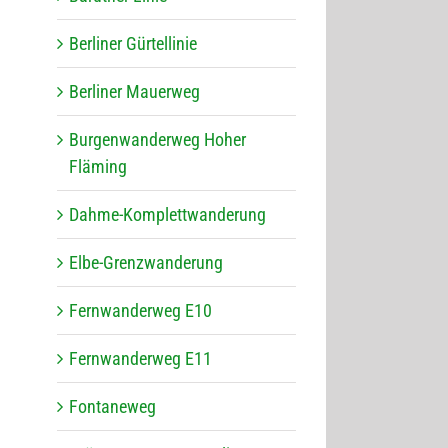
Ber­li­ner Gürtellinie
Ber­li­ner Mauerweg
Bur­gen­wan­der­weg Hoher
Fläming
Dahme-Kom­plett­wan­de­rung
Elbe-Grenz­wan­de­rung
Fern­wan­der­weg E10
Fern­wan­der­weg E11
Fon­ta­ne­weg