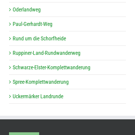
Oder­land­weg
Paul-Ger­hardt-Weg
Rund um die Schorfheide
Rup­pi­ner-Land-Rund­wan­der­weg
Schwarze-Els­ter-Kom­plett­wan­de­rung
Spree-Kom­plett­wan­de­rung
Ucker­mär­ker Landrunde