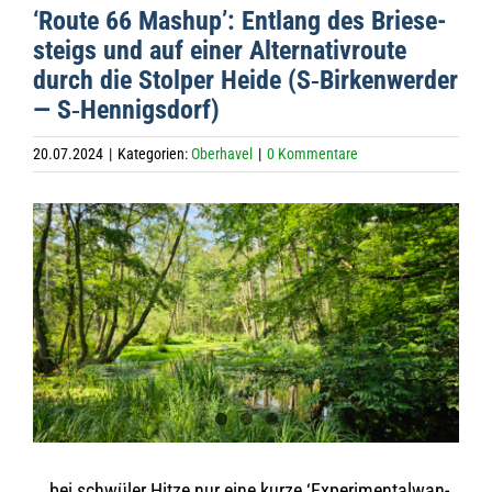
‘Route 66 Mas­hup’: Ent­lang des Brie­se­
steigs und auf einer Alter­na­tiv­route
durch die Stol­per Heide (S‑Birkenwerder
— S‑Hennigsdorf)
20.07.2024
|
Kategorien:
Oberhavel
|
0 Kommentare
Zeige
grösseres
Bild
… bei schwü­ler Hitze nur eine kurze ‘Expe­ri­men­tal­wan­