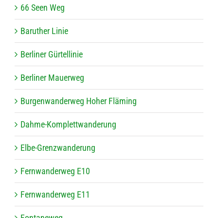
66 Seen Weg
Baru­ther Linie
Ber­li­ner Gürtellinie
Ber­li­ner Mauerweg
Bur­gen­wan­der­weg Hoher Fläming
Dahme-Kom­plett­wan­de­rung
Elbe-Grenz­wan­de­rung
Fern­wan­der­weg E10
Fern­wan­der­weg E11
Fon­ta­ne­weg