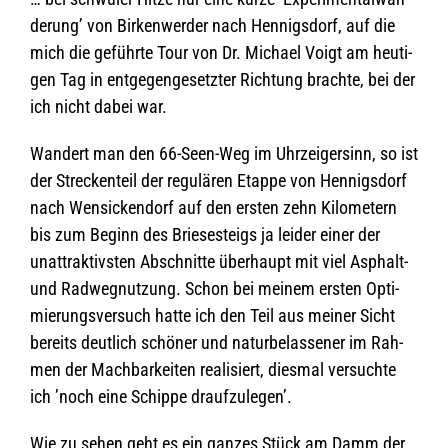
de­rung’ von Bir­ken­wer­der nach Hen­nigs­dorf, auf die
mich die geführte Tour von Dr. Michael Voigt am heu­ti­
gen Tag in ent­ge­gen­ge­setz­ter Rich­tung brachte, bei der
ich nicht dabei war.
Wan­dert man den 66-Seen-Weg im Uhr­zei­ger­sinn, so ist
der Stre­cken­teil der regu­lä­ren Etappe von Hen­nigs­dorf
nach Wen­si­cken­dorf auf den ers­ten zehn Kilo­me­tern
bis zum Beginn des Brie­se­steigs ja lei­der einer der
unat­trak­tivs­ten Abschnitte über­haupt mit viel Asphalt-
und Rad­weg­nut­zung. Schon bei mei­nem ers­ten Opti­
mie­rungs­ver­such hatte ich den Teil aus mei­ner Sicht
bereits deut­lich schö­ner und natur­be­las­se­ner im Rah­
men der Mach­bar­kei­ten rea­li­siert, dies­mal ver­suchte
ich ’noch eine Schippe draufzulegen’.
Wie zu sehen geht es ein gan­zes Stück am Damm der