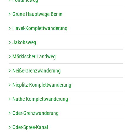
Grüne Haupt­wege Berlin
Havel-Kom­plett­wan­de­rung
Jakobs­weg
Mär­ki­scher Landweg
Neiße-Grenz­wan­de­rung
Nie­plitz-Kom­plett­wan­de­rung
Nuthe-Kom­plett­wan­de­rung
Oder-Grenz­wan­de­rung
Oder-Spree-Kanal