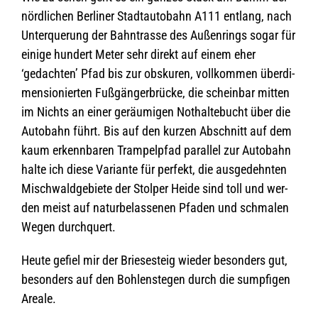
nörd­li­chen Ber­li­ner Stadt­au­to­bahn A111 ent­lang, nach
Unter­que­rung der Bahn­trasse des Außen­rings sogar für
einige hun­dert Meter sehr direkt auf einem eher
‘gedach­ten’ Pfad bis zur obsku­ren, voll­kom­men über­di­
men­sio­nier­ten Fuß­gän­ger­brü­cke, die schein­bar mit­ten
im Nichts an einer geräu­mi­gen Not­hal­te­bucht über die
Auto­bahn führt. Bis auf den kur­zen Abschnitt auf dem
kaum erkenn­ba­ren Tram­pel­pfad par­al­lel zur Auto­bahn
halte ich diese Vari­ante für per­fekt, die aus­ge­dehn­ten
Misch­wald­ge­biete der Stol­per Heide sind toll und wer­
den meist auf natur­be­las­se­nen Pfa­den und schma­len
Wegen durchquert.
Heute gefiel mir der Brie­se­steig wie­der beson­ders gut,
beson­ders auf den Boh­len­ste­gen durch die sump­fi­gen
Areale.