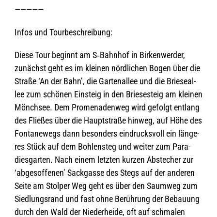
—————
Infos und Tourbeschreibung:
Diese Tour beginnt am S‑Bahnhof in Bir­ken­wer­der,
zunächst geht es im klei­nen nörd­li­chen Bogen über die
Straße ‘An der Bahn’, die Gar­ten­al­lee und die Brie­se­al­
lee zum schö­nen Ein­steig in den Brie­se­steig am klei­nen
Mönch­see. Dem Pro­me­na­den­weg wird gefolgt ent­lang
des Flie­ßes über die Haupt­straße hin­weg, auf Höhe des
Fon­ta­ne­wegs dann beson­ders ein­drucks­voll ein län­ge­
res Stück auf dem Boh­len­steg und wei­ter zum Para­
dies­gar­ten. Nach einem letz­ten kur­zen Abste­cher zur
‘abge­sof­fe­nen’ Sack­gasse des Stegs auf der ande­ren
Seite am Stol­per Weg geht es über den Saum­weg zum
Sied­lungs­rand und fast ohne Berüh­rung der Bebau­ung
durch den Wald der Nie­der­heide, oft auf schma­len