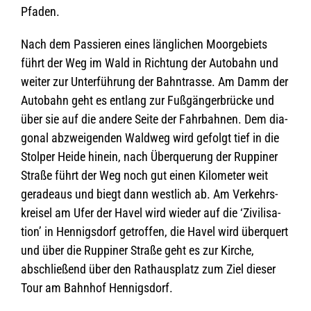
Pfaden.
Nach dem Pas­sie­ren eines läng­li­chen Moor­ge­biets
führt der Weg im Wald in Rich­tung der Auto­bahn und
wei­ter zur Unter­füh­rung der Bahn­trasse. Am Damm der
Auto­bahn geht es ent­lang zur Fuß­gän­ger­brü­cke und
über sie auf die andere Seite der Fahr­bah­nen. Dem dia­
go­nal abzwei­gen­den Wald­weg wird gefolgt tief in die
Stol­per Heide hin­ein, nach Über­que­rung der Rup­pi­ner
Straße führt der Weg noch gut einen Kilo­me­ter weit
gera­de­aus und biegt dann west­lich ab. Am Ver­kehrs­
krei­sel am Ufer der Havel wird wie­der auf die ‘Zivi­li­sa­
tion’ in Hen­nigs­dorf getrof­fen, die Havel wird über­quert
und über die Rup­pi­ner Straße geht es zur Kir­che,
abschlie­ßend über den Rat­haus­platz zum Ziel die­ser
Tour am Bahn­hof Hennigsdorf.