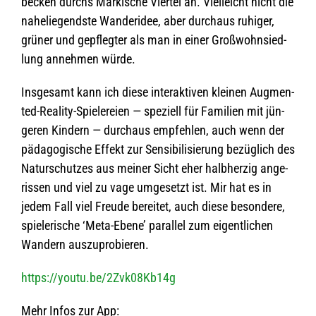
be­cken durchs Mär­ki­sche Vier­tel an. Viel­leicht nicht die
nahe­lie­gendste Wan­der­idee, aber durch­aus ruhi­ger,
grü­ner und gepfleg­ter als man in einer Groß­wohn­sied­
lung anneh­men würde.
Ins­ge­samt kann ich diese inter­ak­ti­ven klei­nen Aug­men­
ted-Rea­lity-Spie­le­reien — spe­zi­ell für Fami­lien mit jün­
ge­ren Kin­dern — durch­aus emp­feh­len, auch wenn der
päd­ago­gi­sche Effekt zur Sen­si­bi­li­sie­rung bezüg­lich des
Natur­schut­zes aus mei­ner Sicht eher halb­her­zig ange­
ris­sen und viel zu vage umge­setzt ist. Mir hat es in
jedem Fall viel Freude berei­tet, auch diese beson­dere,
spie­le­ri­sche ‘Meta-Ebene’ par­al­lel zum eigent­li­chen
Wan­dern auszuprobieren.
https://youtu.be/2Zvk08Kb14g
Mehr Infos zur App: