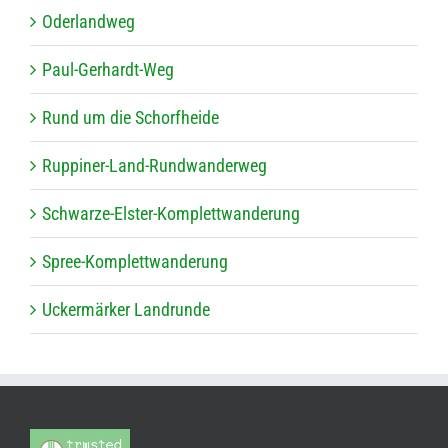
Oder­land­weg
Paul-Ger­hardt-Weg
Rund um die Schorfheide
Rup­pi­ner-Land-Rund­wan­der­weg
Schwarze-Els­ter-Kom­plett­wan­de­rung
Spree-Kom­plett­wan­de­rung
Ucker­mär­ker Landrunde