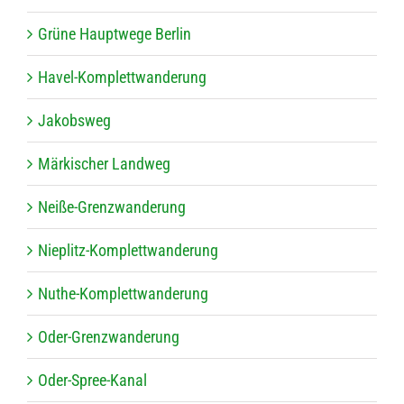
Grüne Haupt­wege Berlin
Havel-Kom­plett­wan­de­rung
Jakobs­weg
Mär­ki­scher Landweg
Neiße-Grenz­wan­de­rung
Nie­plitz-Kom­plett­wan­de­rung
Nuthe-Kom­plett­wan­de­rung
Oder-Grenz­wan­de­rung
Oder-Spree-Kanal