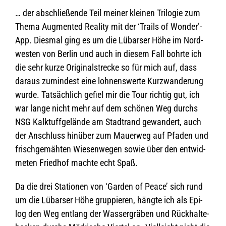
… der abschlie­ßende Teil mei­ner klei­nen Tri­lo­gie zum
Thema Aug­men­ted Rea­lity mit der ‘Trails of Wonder’-
App. Dies­mal ging es um die Lübarser Höhe im Nord­
wes­ten von Ber­lin und auch in die­sem Fall bohrte ich
die sehr kurze Ori­gi­nal­stre­cke so für mich auf, dass
dar­aus zumin­dest eine loh­nens­werte Kurz­wan­de­rung
wurde. Tat­säch­lich gefiel mir die Tour rich­tig gut, ich
war lange nicht mehr auf dem schö­nen Weg durchs
NSG Kalk­tuff­ge­lände am Stadt­rand gewan­dert, auch
der Anschluss hin­über zum Mau­er­weg auf Pfa­den und
frisch­ge­mäh­ten Wie­sen­we­gen sowie über den ent­wid­
me­ten Fried­hof machte echt Spaß.
Da die drei Sta­tio­nen von ‘Gar­den of Peace’ sich rund
um die Lübarser Höhe grup­pie­ren, hängte ich als Epi­
log den Weg ent­lang der Was­ser­grä­ben und Rück­hal­te­