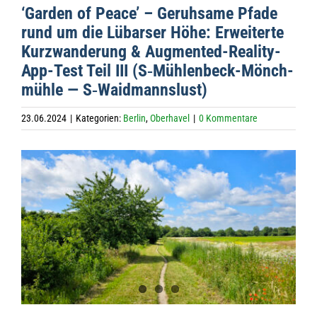
‘Gar­den of Peace’ – Geruh­same Pfade
rund um die Lübarser Höhe: Erwei­terte
Kurz­wan­de­rung & Aug­men­ted-Rea­lity-
App-Test Teil III (S‑Müh­len­beck-Mönch­
mühle — S‑Waidmannslust)
23.06.2024
|
Kategorien:
Berlin
,
Oberhavel
|
0 Kommentare
Zeige
grösseres
Bild