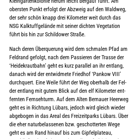
Klein­gar­ten­ko­lo­nie herum leicht berg­auf führt. Am
obers­ten Punkt erfolgt der Abzweig auf den Wald­weg,
der sehr schön knapp drei Kilo­me­ter weit durch das
NSG Kalk­tuff­ge­lände mit sei­ner dich­ten Vege­ta­tion
führt bis hin zur Schil­dower Straße.
Nach deren Über­que­rung wird dem schma­len Pfad am
Feld­rand gefolgt, nach dem Pas­sie­ren der Trasse der
‘Hei­de­kraut­bahn’ geht es kurz par­al­lel an ihr ent­lang,
danach wird der ent­wid­mete Fried­hof ‘Pan­kow VIII’
durch­quert. Eine Weile führt der Weg ober­halb der Fel­
der ent­lang mit gutem Blick auf den elf Kilo­me­ter ent­
fern­ten Fern­seh­turm. Auf dem Alten Ber­nauer Heer­weg
geht es in Rich­tung Lübars, jedoch wird gleich wie­der
abge­bo­gen in das Areal des Frei­zeit­parks Lübars. Über
die eher natur­be­las­se­nen bzw. geschot­ter­ten Wege
geht es am Rand hin­auf bis zum Gip­fel­pla­teau,