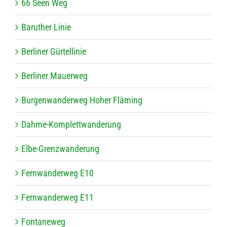
66 Seen Weg
Baru­ther Linie
Ber­li­ner Gürtellinie
Ber­li­ner Mauerweg
Bur­gen­wan­der­weg Hoher Fläming
Dahme-Kom­plett­wan­de­rung
Elbe-Grenz­wan­de­rung
Fern­wan­der­weg E10
Fern­wan­der­weg E11
Fon­ta­ne­weg