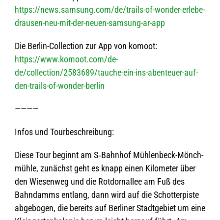
https://news.samsung.com/de/trails-of-wonder-erlebe-
drausen-neu-mit-der-neuen-samsung-ar-app
Die Ber­lin-Coll­ec­tion zur App von komoot:
https://www.komoot.com/de-
de/collection/2583689/tauche-ein-ins-abenteuer-auf-
den-trails-of-wonder-berlin
————
Infos und Tourbeschreibung:
Diese Tour beginnt am S‑Bahnhof Müh­len­beck-Mönch­
mühle, zunächst geht es knapp einen Kilo­me­ter über
den Wie­sen­weg und die Rotd­orn­al­lee am Fuß des
Bahn­damms ent­lang, dann wird auf die Schot­ter­piste
abge­bo­gen, die bereits auf Ber­li­ner Stadt­ge­biet um eine