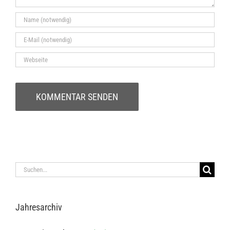
Suche
nach:
Jah­res­ar­chiv