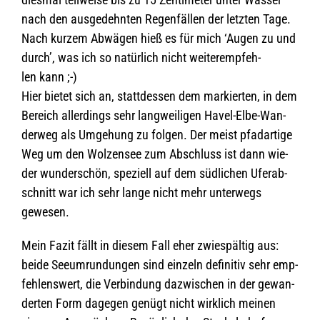
nach den aus­ge­dehn­ten Regen­fäl­len der letz­ten Tage.
Nach kur­zem Abwä­gen hieß es für mich ‘Augen zu und
durch’, was ich so natür­lich nicht wei­ter­emp­feh­
len kann ;-)
Hier bie­tet sich an, statt­des­sen dem mar­kier­ten, in dem
Bereich aller­dings sehr lang­wei­li­gen Havel-Elbe-Wan­
der­weg als Umge­hung zu fol­gen. Der meist pfad­ar­tige
Weg um den Wol­zen­see zum Abschluss ist dann wie­
der wun­der­schön, spe­zi­ell auf dem süd­li­chen Ufer­ab­
schnitt war ich sehr lange nicht mehr unter­wegs
gewesen.
Mein Fazit fällt in die­sem Fall eher zwie­späl­tig aus:
beide See­um­run­dun­gen sind ein­zeln defi­ni­tiv sehr emp­
feh­lens­wert, die Ver­bin­dung dazwi­schen in der gewan­
der­ten Form dage­gen genügt nicht wirk­lich mei­nen