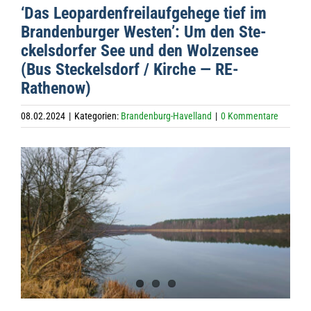
‘Das Leo­par­den­frei­lauf­ge­hege tief im
Bran­den­bur­ger Wes­ten’: Um den Ste­
ckels­dor­fer See und den Wol­zen­see
(Bus Ste­ckels­dorf / Kir­che — RE-
Rathenow)
08.02.2024
|
Kategorien:
Brandenburg-Havelland
|
0 Kommentare
Zeige
grösseres
Bild