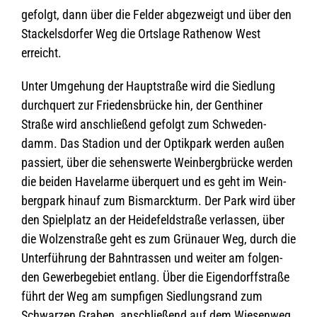
gefolgt, dann über die Fel­der abge­zweigt und über den
Sta­ckels­dor­fer Weg die Orts­lage Rathe­now West
erreicht.
Unter Umge­hung der Haupt­straße wird die Sied­lung
durch­quert zur Frie­dens­brü­cke hin, der Gen­thi­ner
Straße wird anschlie­ßend gefolgt zum Schwe­den­
damm. Das Sta­dion und der Optik­park wer­den außen
pas­siert, über die sehens­werte Wein­berg­brü­cke wer­den
die bei­den Have­larme über­quert und es geht im Wein­
berg­park hin­auf zum Bis­marck­turm. Der Park wird über
den Spiel­platz an der Hei­de­feld­straße ver­las­sen, über
die Wol­zen­straße geht es zum Grü­nauer Weg, durch die
Unter­füh­rung der Bahn­tras­sen und wei­ter am fol­gen­
den Gewer­be­ge­biet ent­lang. Über die Eigen­dorff­straße
führt der Weg am sump­fi­gen Sied­lungs­rand zum
Schwar­zen Gra­ben, anschlie­ßend auf dem Wie­sen­weg