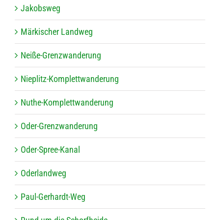
Jakobs­weg
Mär­ki­scher Landweg
Neiße-Grenz­wan­de­rung
Nie­plitz-Kom­plett­wan­de­rung
Nuthe-Kom­plett­wan­de­rung
Oder-Grenz­wan­de­rung
Oder-Spree-Kanal
Oder­land­weg
Paul-Ger­hardt-Weg