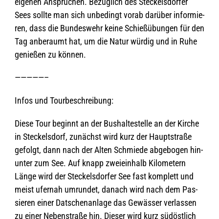
eige­nen Ansprü­chen. Bezüg­lich des Ste­ckels­dor­fer
Sees sollte man sich unbe­dingt vorab dar­über infor­mie­
ren, dass die Bun­des­wehr keine Schieß­übun­gen für den
Tag anbe­raumt hat, um die Natur wür­dig und in Ruhe
genie­ßen zu können.
—————–
Infos und Tourbeschreibung:
Diese Tour beginnt an der Bus­hal­te­stelle an der Kir­che
in Ste­ckels­dorf, zunächst wird kurz der Haupt­straße
gefolgt, dann nach der Alten Schmiede abge­bo­gen hin­
un­ter zum See. Auf knapp zwei­ein­halb Kilo­me­tern
Länge wird der Ste­ckels­dor­fer See fast kom­plett und
meist ufer­nah umrun­det, danach wird nach dem Pas­
sie­ren einer Dat­schen­an­lage das Gewäs­ser ver­las­sen
zu einer Neben­straße hin. Die­ser wird kurz süd­öst­lich