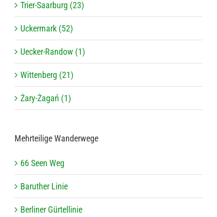
Trier-Saarburg (23)
Uckermark (52)
Uecker-Randow (1)
Wittenberg (21)
Żary-Żagań (1)
Mehr­tei­lige Wanderwege
66 Seen Weg
Baru­ther Linie
Ber­li­ner Gürtellinie