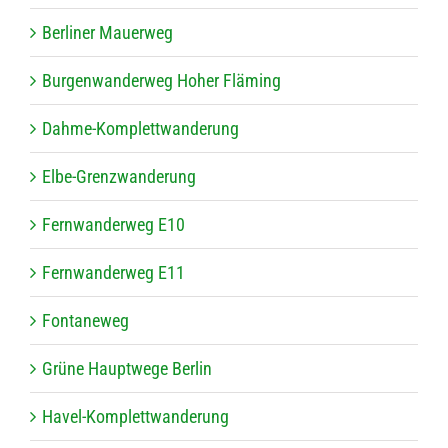
Ber­li­ner Mauerweg
Bur­gen­wan­der­weg Hoher Fläming
Dahme-Kom­plett­wan­de­rung
Elbe-Grenz­wan­de­rung
Fern­wan­der­weg E10
Fern­wan­der­weg E11
Fon­ta­ne­weg
Grüne Haupt­wege Berlin
Havel-Kom­plett­wan­de­rung