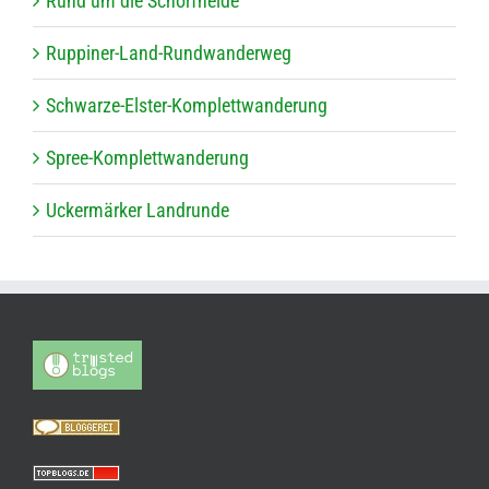
Rund um die Schorfheide
Rup­pi­ner-Land-Rund­wan­der­weg
Schwarze-Els­ter-Kom­plett­wan­de­rung
Spree-Kom­plett­wan­de­rung
Ucker­mär­ker Landrunde