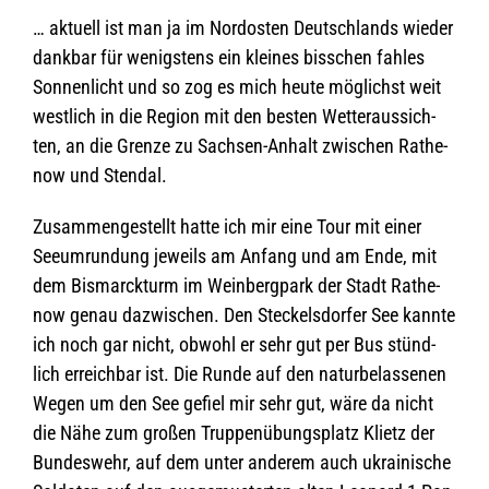
… aktu­ell ist man ja im Nord­os­ten Deutsch­lands wie­der
dank­bar für wenigs­tens ein klei­nes biss­chen fah­les
Son­nen­licht und so zog es mich heute mög­lichst weit
west­lich in die Region mit den bes­ten Wet­ter­aus­sich­
ten, an die Grenze zu Sach­sen-Anhalt zwi­schen Rathe­
now und Stendal.
Zusam­men­ge­stellt hatte ich mir eine Tour mit einer
See­um­run­dung jeweils am Anfang und am Ende, mit
dem Bis­marck­turm im Wein­berg­park der Stadt Rathe­
now genau dazwi­schen. Den Ste­ckels­dor­fer See kannte
ich noch gar nicht, obwohl er sehr gut per Bus stünd­
lich erreich­bar ist. Die Runde auf den natur­be­las­se­nen
Wegen um den See gefiel mir sehr gut, wäre da nicht
die Nähe zum gro­ßen Trup­pen­übungs­platz Klietz der
Bun­des­wehr, auf dem unter ande­rem auch ukrai­ni­sche