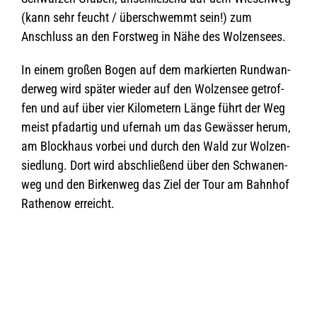
(kann sehr feucht / über­schwemmt sein!) zum
Anschluss an den Forst­weg in Nähe des Wolzensees.
In einem gro­ßen Bogen auf dem mar­kier­ten Rund­wan­
der­weg wird spä­ter wie­der auf den Wol­zen­see getrof­
fen und auf über vier Kilo­me­tern Länge führt der Weg
meist pfad­ar­tig und ufer­nah um das Gewäs­ser herum,
am Block­haus vor­bei und durch den Wald zur Wol­zen­
sied­lung. Dort wird abschlie­ßend über den Schwa­nen­
weg und den Bir­ken­weg das Ziel der Tour am Bahn­hof
Rathe­now erreicht.