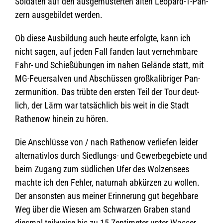
Sol­da­ten auf den aus­ge­mus­ter­ten alten Leo­pard-1-Pan­
zern aus­ge­bil­det werden.
Ob diese Aus­bil­dung auch heute erfolgte, kann ich
nicht sagen, auf jeden Fall fan­den laut ver­nehm­bare
Fahr- und Schieß­übun­gen im nahen Gelände statt, mit
MG-Feu­er­sal­ven und Abschüs­sen groß­ka­li­bri­ger Pan­
zer­mu­ni­tion. Das trübte den ers­ten Teil der Tour deut­
lich, der Lärm war tat­säch­lich bis weit in die Stadt
Rathe­now hin­ein zu hören.
Die Anschlüsse von / nach Rathe­now ver­lie­fen lei­der
alter­na­tiv­los durch Sied­lungs- und Gewer­be­ge­biete und
beim Zugang zum süd­li­chen Ufer des Wol­zen­sees
machte ich den Feh­ler, natur­nah abkür­zen zu wol­len.
Der ansons­ten aus mei­ner Erin­ne­rung gut begeh­bare
Weg über die Wie­sen am Schwar­zen Gra­ben stand
dies­mal teil­weise bis zu 15 Zen­ti­me­ter unter Was­ser