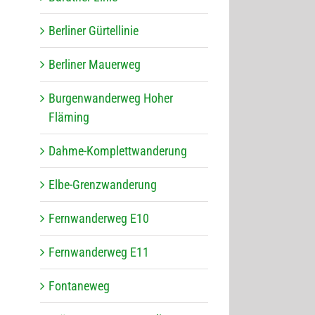
Ber­li­ner Gürtellinie
Ber­li­ner Mauerweg
Bur­gen­wan­der­weg Hoher
Fläming
Dahme-Kom­plett­wan­de­rung
Elbe-Grenz­wan­de­rung
Fern­wan­der­weg E10
Fern­wan­der­weg E11
Fon­ta­ne­weg