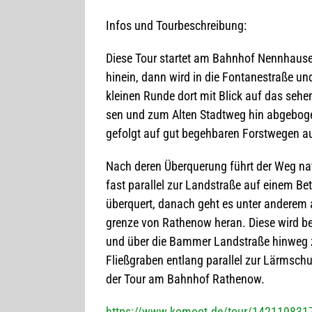
Infos und Tourbeschreibung:
Diese Tour star­tet am Bahn­hof Nenn­hau­se
hin­ein, dann wird in die Fon­ta­ne­straße u
klei­nen Runde dort mit Blick auf das sehens
sen und zum Alten Stadt­weg hin abge­bo­g
gefolgt auf gut begeh­ba­ren Forst­we­gen 
Nach deren Über­que­rung führt der Weg natu
fast par­al­lel zur Land­straße auf einem Be
über­quert, danach geht es unter ande­rem a
grenze von Rathe­now heran. Diese wird bes
und über die Bam­mer Land­straße hin­weg z
Fließ­gra­ben ent­lang par­al­lel zur Lärm­s
der Tour am Bahn­hof Rathenow.
https://www.komoot.de/tour/142119831