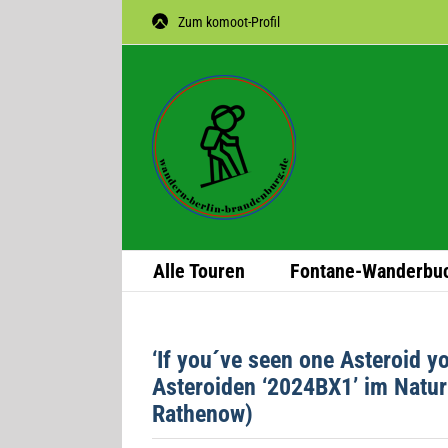
Zum
Zum komoot-Profil
Inhalt
springen
Alle Tou­ren
Fon­­tane-Wan­­der­­bu
‘If you´ve seen one Aste­roid y
Aste­ro­iden ‘2024BX1’ im Natur
Rathenow)