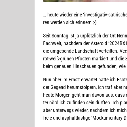
… heute wie­der eine ‘inves­ti­ga­tiv-sati­ri­s
ren wer­den sich erinnern ;-)
Seit Sonn­tag ist ja urplötz­lich der Ort Nen
Fach­welt, nach­dem der Aste­roid ‘2024BX1
die umge­bende Land­schaft ver­teil­ten. Ve
rot-weiß-grü­nen Pfos­ten mar­kiert und die St
beim genauen Hin­schauen gefun­den, wie 
Nun aber im Ernst: erwar­tet hatte ich Eso­te­
der Gegend her­um­stol­pern, ich traf aber n
heute Mor­gen geht man davon aus, dass di
ter nörd­lich zu fin­den sein dürf­ten. Ich p
aber unter­wegs wie­der, nach­dem ich mich 
freie und asphalt­las­tige ‘Mocku­men­tary-