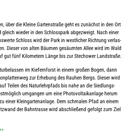
n, über die Kleine Gar­ten­straße geht es zunächst in den Ort
nd gleich wie­der in den Schloss­park abge­zweigt. Nach einer
­werte Schloss wird der Park in west­li­cher Rich­tung ver­las­
en. Die­ser von alten Bäu­men gesäum­ten Allee wird im Wald
auf gut fünf Kilo­me­tern Länge bis zur Stechower Landstraße.
r­be­las­sen im Kie­fern­forst in einem gro­ßen Bogen, dann
ton­plat­ten­weg zur Erhe­bung des Rau­hen Bergs. Die­ser wird
uf Tei­len des Natur­lehr­pfads bis nahe an die Sied­lungs­
t­mög­lich umgan­gen um eine Pho­to­vol­ta­ik­an­lage herum
u einer Klein­gar­ten­an­lage. Dem schma­len Pfad an einem
chutz­wand der Bahn­trasse wird abschlie­ßend gefolgt zum Ziel
7?