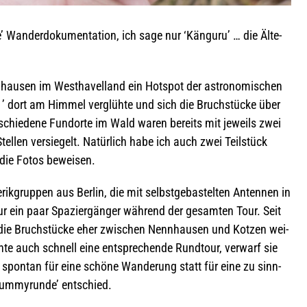
che’ Wan­der­do­ku­men­ta­tion, ich sage nur ‘Kän­guru’ … die Älte­
n­hau­sen im West­ha­vel­land ein Hot­spot der astro­no­mi­schen
’ dort am Him­mel ver­glühte und sich die Bruch­stü­cke über
r­schie­dene Fund­orte im Wald waren bereits mit jeweils zwei
el­len ver­sie­gelt. Natür­lich habe ich auch zwei Teil­stück
die Fotos beweisen.
rik­grup­pen aus Ber­lin, die mit selbst­ge­bas­tel­ten Anten­nen in
ur ein paar Spa­zier­gän­ger wäh­rend der gesam­ten Tour. Seit
e Bruch­stü­cke eher zwi­schen Nenn­hau­sen und Kot­zen wei­
lante auch schnell eine ent­spre­chende Rund­tour, ver­warf sie
spon­tan für eine schöne Wan­de­rung statt für eine zu sinn­
Dum­my­runde’ entschied.