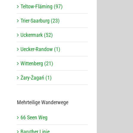
Teltow-Fläming (97)
Trier-Saarburg (23)
Uckermark (52)
Uecker-Randow (1)
Wittenberg (21)
Żary-Żagań (1)
Mehr­tei­lige Wanderwege
66 Seen Weg
Baru­ther Linie