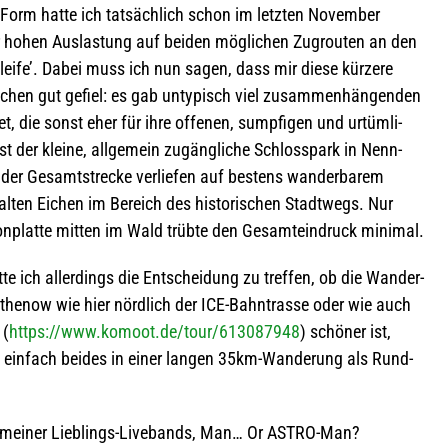
er Form hatte ich tat­säch­lich schon im letz­ten Novem­ber
 hohen Aus­las­tung auf bei­den mög­li­chen Zug­rou­ten an den
hleife’. Dabei muss ich nun sagen, dass mir diese kür­zere
o­chen gut gefiel: es gab unty­pisch viel zusam­men­hän­gen­den
 die sonst eher für ihre offe­nen, sump­fi­gen und urtüm­li­
t der kleine, all­ge­mein zugäng­li­che Schloss­park in Nenn­
er Gesamt­stre­cke ver­lie­fen auf bes­tens wan­der­ba­rem
alten Eichen im Bereich des his­to­ri­schen Stadt­wegs. Nur
eton­platte mit­ten im Wald trübte den Gesamt­ein­druck minimal.
e ich aller­dings die Ent­schei­dung zu tref­fen, ob die Wan­der­
the­now wie hier nörd­lich der ICE-Bahn­trasse oder wie auch
 (
https://www.komoot.de/tour/613087948
) schö­ner ist,
 ein­fach bei­des in einer lan­gen 35km-Wan­de­rung als Rund­
er mei­ner Lieb­lings-Live­bands, Man… Or ASTRO-Man?