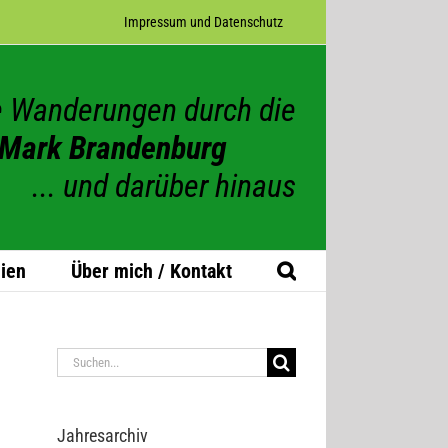
Impres­sum und Datenschutz
 Wanderungen durch die
Mark Brandenburg
... und darüber hinaus
ien
Über mich / Kontakt
Suche
nach:
Jah­res­ar­chiv