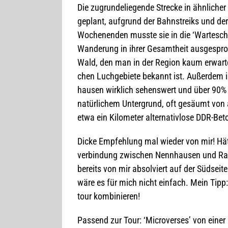
Die zugrun­de­lie­gende Stre­cke in ähn­li­ch
geplant, auf­grund der Bahn­streiks und der
Wochen­en­den musste sie in die ‘War­te­sc
Wan­de­rung in ihrer Gesamt­heit aus­ge­spr
Wald, den man in der Region kaum erwar­tet,
chen Luch­ge­biete bekannt ist. Außer­dem is
hau­sen wirk­lich sehens­wert und über 90% d
natür­li­chem Unter­grund, oft gesäumt von 
etwa ein Kilo­me­ter alter­na­tiv­lose DDR-B
Dicke Emp­feh­lung mal wie­der von mir! Hätt
ver­bin­dung zwi­schen Nenn­hau­sen und Ra
bereits von mir absol­viert auf der Süd­seite
wäre es für mich nicht ein­fach. Mein Tipp:
tour kombinieren!
Pas­send zur Tour: ‘Micro­ver­ses’ von ein