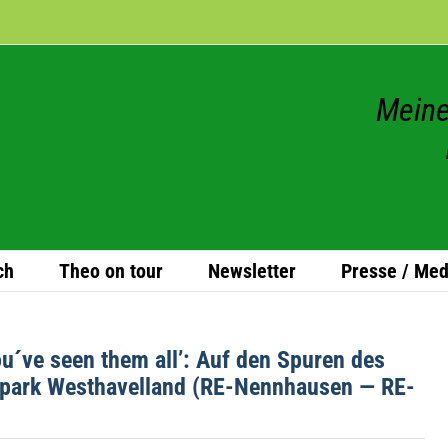
Meine
ch
Theo on tour
News­let­ter
Presse / Med
ou´ve seen them all’: Auf den Spu­ren des
­park West­ha­vel­land (RE-Nenn­hau­sen — RE-