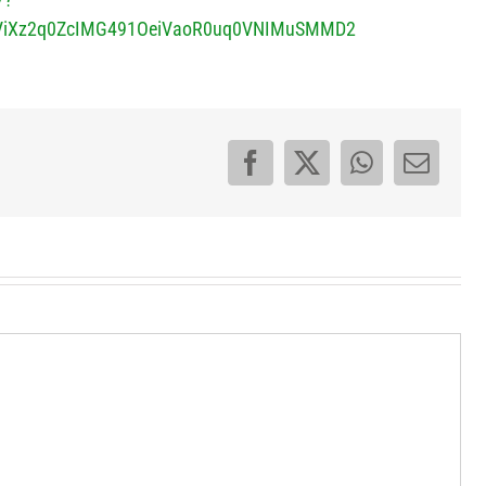
FViXz2q0ZcIMG491OeiVaoR0uq0VNIMuSMMD2
Facebook
X
WhatsApp
E-
Mail