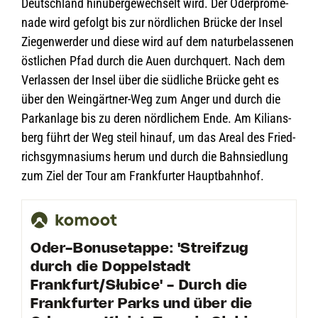
Deutsch­land hin­über­ge­wech­selt wird. Der Oder­pro­me­
nade wird gefolgt bis zur nörd­li­chen Brü­cke der Insel
Zie­gen­wer­der und diese wird auf dem natur­be­las­se­nen
öst­li­chen Pfad durch die Auen durch­quert. Nach dem
Ver­las­sen der Insel über die süd­li­che Brü­cke geht es
über den Wein­gärt­ner-Weg zum Anger und durch die
Park­an­lage bis zu deren nörd­li­chem Ende. Am Kili­ans­
berg führt der Weg steil hin­auf, um das Areal des Fried­
richs­gym­na­si­ums herum und durch die Bahn­sied­lung
zum Ziel der Tour am Frank­fur­ter Hauptbahnhof.