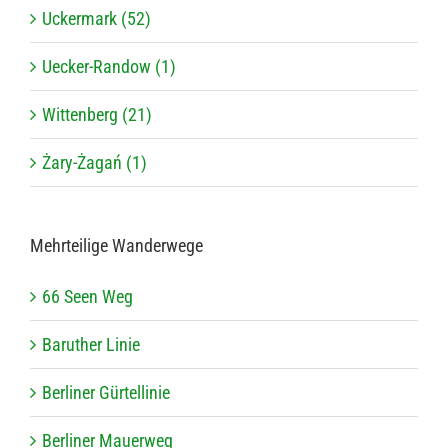
Uckermark (52)
Uecker-Randow (1)
Wittenberg (21)
Żary-Żagań (1)
Mehr­tei­lige Wanderwege
66 Seen Weg
Baru­ther Linie
Ber­li­ner Gürtellinie
Ber­li­ner Mauerweg