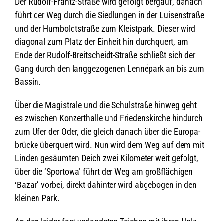
Der Rudolf-Frantz-Straße wird gefolgt berg­auf, danach
führt der Weg durch die Sied­lun­gen in der Lui­sen­straße
und der Hum­boldt­straße zum Kleist­park. Die­ser wird
dia­go­nal zum Platz der Ein­heit hin durch­quert, am
Ende der Rudolf-Breit­scheidt-Straße schließt sich der
Gang durch den lang­ge­zo­ge­nen Len­né­park an bis zum
Bassin.
Über die Magis­trale und die Schul­straße hin­weg geht
es zwi­schen Kon­zert­halle und Frie­dens­kir­che hin­durch
zum Ufer der Oder, die gleich danach über die Euro­pa­
brü­cke über­quert wird. Nun wird dem Weg auf dem mit
Lin­den gesäum­ten Deich zwei Kilo­me­ter weit gefolgt,
über die ‘Spor­towa’ führt der Weg am groß­flä­chi­gen
‘Bazar’ vor­bei, direkt dahin­ter wird abge­bo­gen in den
klei­nen Park.