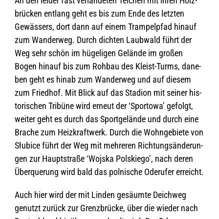
An den lei­der fast ver­lan­de­ten Tei­chen mit ihren Holz­
brü­cken ent­lang geht es bis zum Ende des letz­ten
Gewäs­sers, dort dann auf einem Tram­pel­pfad hin­auf
zum Wan­der­weg. Durch dich­ten Laub­wald führt der
Weg sehr schön im hüge­li­gen Gelände im gro­ßen
Bogen hin­auf bis zum Roh­bau des Kleist-Turms, dane­
ben geht es hinab zum Wan­der­weg und auf die­sem
zum Fried­hof. Mit Blick auf das Sta­dion mit sei­ner his­
to­ri­schen Tri­büne wird erneut der ‘Spor­towa’ gefolgt,
wei­ter geht es durch das Sport­ge­lände und durch eine
Bra­che zum Heiz­kraft­werk. Durch die Wohn­ge­biete von
Słu­bice führt der Weg mit meh­re­ren Rich­tungs­än­de­run­
gen zur Haupt­straße ‘Wojska Pol­skiego’, nach deren
Über­que­rung wird bald das pol­ni­sche Ode­ru­fer erreicht.
Auch hier wird der mit Lin­den gesäumte Deich­weg
genutzt zurück zur Grenz­brü­cke, über die wie­der nach