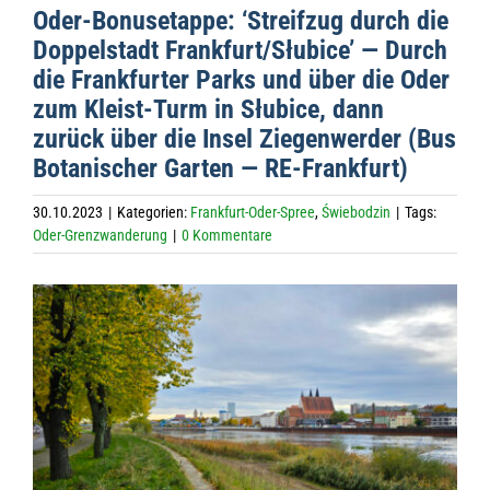
Oder-Bonus­etappe: ‘Streif­zug durch die
Dop­pel­stadt Frankfurt/Słubice’ — Durch
die Frank­fur­ter Parks und über die Oder
zum Kleist-Turm in Słu­bice, dann
zurück über die Insel Zie­gen­wer­der (Bus
Bota­ni­scher Gar­ten — RE-Frankfurt)
30.10.2023
|
Kategorien:
Frankfurt-Oder-Spree
,
Świebodzin
|
Tags:
Oder-Grenzwanderung
|
0 Kommentare
Zeige
grösseres
Bild