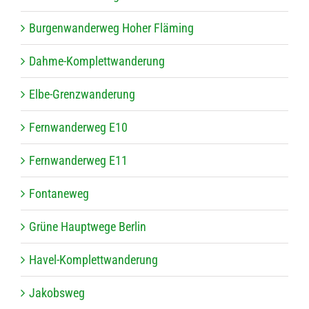
Bur­gen­wan­der­weg Hoher Fläming
Dahme-Kom­plett­wan­de­rung
Elbe-Grenz­wan­de­rung
Fern­wan­der­weg E10
Fern­wan­der­weg E11
Fon­ta­ne­weg
Grüne Haupt­wege Berlin
Havel-Kom­plett­wan­de­rung
Jakobs­weg