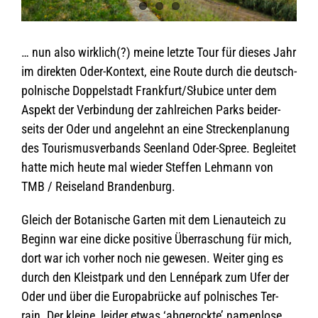
… nun also wirk­lich(?) meine letzte Tour für die­ses Jahr
im direk­ten Oder-Kon­text, eine Route durch die deutsch-
pol­ni­sche Dop­pel­stadt Frankfurt/Słubice unter dem
Aspekt der Ver­bin­dung der zahl­rei­chen Parks bei­der­
seits der Oder und ange­lehnt an eine Stre­cken­pla­nung
des Tou­ris­mus­ver­bands Seen­land Oder-Spree. Beglei­tet
hatte mich heute mal wie­der Stef­fen Leh­mann von
TMB / Rei­se­land Brandenburg.
Gleich der Bota­ni­sche Gar­ten mit dem Lienau­teich zu
Beginn war eine dicke posi­tive Über­ra­schung für mich,
dort war ich vor­her noch nie gewe­sen. Wei­ter ging es
durch den Kleist­park und den Len­né­park zum Ufer der
Oder und über die Euro­pa­brü­cke auf pol­ni­sches Ter­
rain. Der kleine, lei­der etwas ‘abge­rockte’ namen­lose