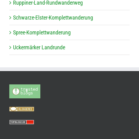
Rup­pi­ner-Land-Rund­wan­der­weg
Schwarze-Els­ter-Kom­plett­wan­de­rung
Spree-Kom­plett­wan­de­rung
Ucker­mär­ker Landrunde