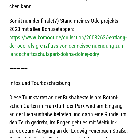
chen kann.
Somit nun der finale(?) Stand mei­nes Oder­pro­jekts
2023 mit allen Bonusetappen:
https://www.komoot.de/collection/2008262/-entlang-
der-oder-als-grenzfluss-von-der-neissemuendung-zum-
landschaftsschutzpark-dolina-dolnej-odry
—————
Infos und Tourbeschreibung:
Diese Tour star­tet an der Bus­hal­te­stelle am Bota­ni­
schen Gar­ten in Frank­furt, der Park wird am Ein­gang
an der Lien­au­straße betre­ten und darin eine Runde um
den Teich gedreht, im Bogen geht es mit Weit­blick
zurück zum Aus­gang an der Lud­wig-Feu­er­bach-Straße.