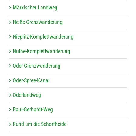
Mär­ki­scher Landweg
Neiße-Grenz­wan­de­rung
Nie­plitz-Kom­plett­wan­de­rung
Nuthe-Kom­plett­wan­de­rung
Oder-Grenz­wan­de­rung
Oder-Spree-Kanal
Oder­land­weg
Paul-Ger­hardt-Weg
Rund um die Schorfheide