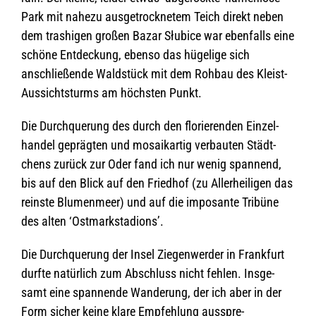
Park mit nahezu aus­ge­trock­ne­tem Teich direkt neben
dem tra­shi­gen gro­ßen Bazar Słu­bice war eben­falls eine
schöne Ent­de­ckung, ebenso das hüge­lige sich
anschlie­ßende Wald­stück mit dem Roh­bau des Kleist-
Aus­sichts­turms am höchs­ten Punkt.
Die Durch­que­rung des durch den flo­rie­ren­den Ein­zel­
han­del gepräg­ten und mosa­ik­ar­tig ver­bau­ten Städt­
chens zurück zur Oder fand ich nur wenig span­nend,
bis auf den Blick auf den Fried­hof (zu Aller­hei­li­gen das
reinste Blu­men­meer) und auf die impo­sante Tri­büne
des alten ‘Ost­mark­sta­di­ons’.
Die Durch­que­rung der Insel Zie­gen­wer­der in Frank­furt
durfte natür­lich zum Abschluss nicht feh­len. Ins­ge­
samt eine span­nende Wan­de­rung, der ich aber in der
Form sicher keine klare Emp­feh­lung aus­spre­