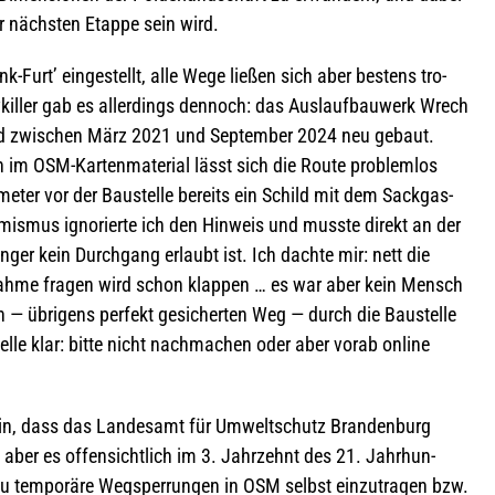
der nächs­ten Etappe sein wird.
Furt’ ein­ge­stellt, alle Wege lie­ßen sich aber bes­tens tro­
kil­ler gab es aller­dings den­noch: das Aus­lauf­bau­werk Wrech
ird zwi­schen März 2021 und Sep­tem­ber 2024 neu gebaut.
im OSM-Kar­ten­ma­te­rial lässt sich die Route pro­blem­los
­me­ter vor der Bau­stelle bereits ein Schild mit dem Sack­gas­
i­mis­mus igno­rierte ich den Hin­weis und musste direkt an der
än­ger kein Durch­gang erlaubt ist. Ich dachte mir: nett die
s­nahme fra­gen wird schon klap­pen … es war aber kein Mensch
 — übri­gens per­fekt gesi­cher­ten Weg — durch die Bau­stelle
Stelle klar: bitte nicht nach­ma­chen oder aber vorab online
arin, dass das Lan­des­amt für Umwelt­schutz Bran­den­burg
n, aber es offen­sicht­lich im 3. Jahr­zehnt des 21. Jahr­hun­
zu tem­po­räre Weg­sper­run­gen in OSM selbst ein­zu­tra­gen bzw.