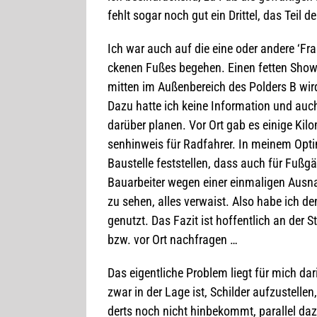
fehlt sogar noch gut ein Drit­tel, das Teil 
Ich war auch auf die eine oder andere ‘Frank-
cke­nen Fußes bege­hen. Einen fet­ten Show­
mit­ten im Außen­be­reich des Pol­ders B w
Dazu hatte ich keine Infor­ma­tion und auch 
dar­über pla­nen. Vor Ort gab es einige Kilo
sen­hin­weis für Rad­fah­rer. In mei­nem Opt
Bau­stelle fest­stel­len, dass auch für Fuß­g
Bau­ar­bei­ter wegen einer ein­ma­li­gen Au
zu sehen, alles ver­waist. Also habe ich den
genutzt. Das Fazit ist hof­fent­lich an der 
bzw. vor Ort nachfragen …
Das eigent­li­che Pro­blem liegt für mich d
zwar in der Lage ist, Schil­der auf­zu­stel­le
derts noch nicht hin­be­kommt, par­al­lel da