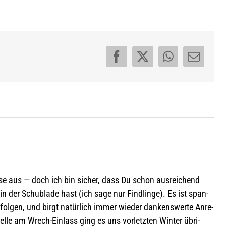
Facebook
X
WhatsApp
E-
Mail
sse aus — doch ich bin sicher, dass Du schon aus­rei­chend
in der Schub­lade hast (ich sage nur Find­linge). Es ist span­
­fol­gen, und birgt natür­lich immer wie­der dan­kens­werte Anre­
lle am Wrech-Ein­lass ging es uns vor­letz­ten Win­ter übri­