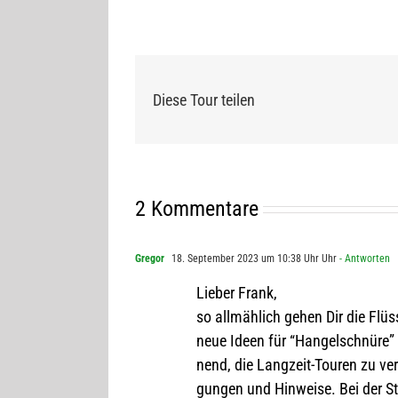
Diese Tour teilen
2 Kommentare
Gregor
18. September 2023 um 10:38 Uhr Uhr
- Antworten
Lie­ber Frank,
so all­mäh­lich gehen Dir die Flü
neue Ideen für “Han­gel­schnüre” 
nend, die Lang­zeit-Tou­ren zu ver
gun­gen und Hin­weise. Bei der Ste