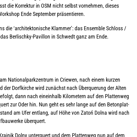
st die Kor­rek­tur in OSM nicht selbst vor­neh­men, die­ses
Work­shop Ende Sep­tem­ber präsentieren.
s die ‘archi­tek­to­ni­sche Klam­mer’: das Ensem­ble Schloss /
d das Ber­lischky-Pavil­lon in Schwedt ganz am Ende.
e am Natio­nal­park­zen­trum in Crie­wen, nach einem kur­zen
 der Dorf­kir­che wird zunächst nach Über­que­rung der Alten
gt, dann nach ein­ein­halb Kilo­me­tern auf den Plat­ten­weg
quert zur Oder hin. Nun geht es sehr lange auf den Beton­plat­
bstand am Ufer ent­lang, auf Höhe von Zatoń Dolna wird nach
auf­bau­werke überquert.
 Kra­j­nik Dolny unter­quert und dem Plat­ten­weg nun auf dem