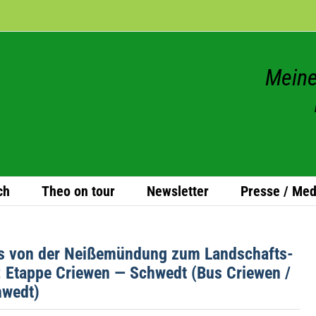
Meine
ch
Theo on tour
News­let­ter
Presse / Med
ss von der Nei­ße­mün­dung zum Land­schafts­
y: Etappe Crie­wen — Schwedt (Bus Crie­wen /
hwedt)