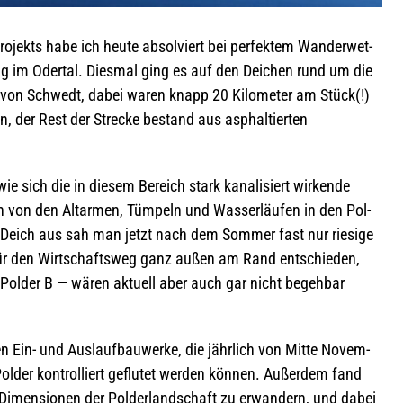
­jekts habe ich heute absol­viert bei per­fek­tem Wan­der­wet­
ig im Oder­tal. Dies­mal ging es auf den Dei­chen rund um die
ich von Schwedt, dabei waren knapp 20 Kilo­me­ter am Stück(!)
en, der Rest der Stre­cke bestand aus asphal­tier­ten
wie sich die in die­sem Bereich stark kana­li­siert wir­kende
 von den Alt­armen, Tüm­peln und Was­ser­läu­fen in den Pol­
 Deich aus sah man jetzt nach dem Som­mer fast nur rie­sige
 für den Wirt­schafts­weg ganz außen am Rand ent­schie­den,
 im Pol­der B — wären aktu­ell aber auch gar nicht begeh­bar
n Ein- und Aus­lauf­bau­werke, die jähr­lich von Mitte Novem­
ol­der kon­trol­liert geflu­tet wer­den kön­nen. Außer­dem fand
 Dimen­sio­nen der Pol­der­land­schaft zu erwan­dern, und dabei