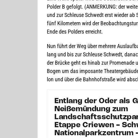
Pol­der B gefolgt. (ANMERKUNG: der wei­tere 
und zur Schleuse Schwedt erst wie­der ab Se
fünf Kilo­me­tern wird der Beob­ach­tungs­t
Ende des Pol­ders erreicht.
Nun führt der Weg über meh­rere Aus­lauf­ba
lang und bis zur Schleuse Schwedt, danach
der Brü­cke geht es hinab zur Pro­me­nade 
Bogen um das impo­sante Thea­ter­ge­bäude h
lon und über die Bahn­hof­straße wird abs