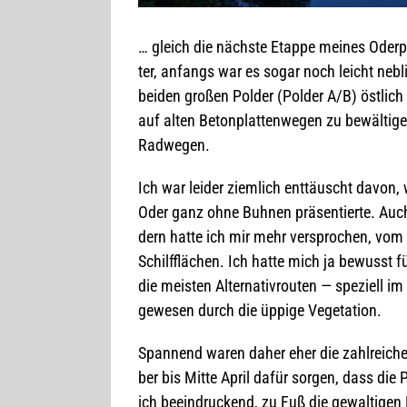
… gleich die nächste Etappe mei­nes Oder­pro
ter, anfangs war es sogar noch leicht neb­l
bei­den gro­ßen Pol­der (Pol­der A/B) öst­l
auf alten Beton­plat­ten­we­gen zu bewäl­ti­g
Radwegen.
Ich war lei­der ziem­lich ent­täuscht davon, 
Oder ganz ohne Buh­nen prä­sen­tierte. Auch
dern hatte ich mir mehr ver­spro­chen, vom
Schilf­flä­chen. Ich hatte mich ja bewusst
die meis­ten Alter­na­tiv­rou­ten — spe­zi­ell
gewe­sen durch die üppige Vegetation.
Span­nend waren daher eher die zahl­rei­che
ber bis Mitte April dafür sor­gen, dass die P
ich beein­dru­ckend, zu Fuß die gewal­ti­gen