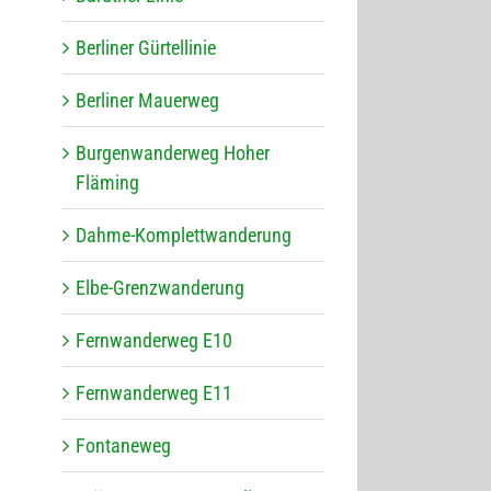
Ber­li­ner Gürtellinie
Ber­li­ner Mauerweg
Bur­gen­wan­der­weg Hoher
Fläming
Dahme-Kom­plett­wan­de­rung
Elbe-Grenz­wan­de­rung
Fern­wan­der­weg E10
Fern­wan­der­weg E11
Fon­ta­ne­weg