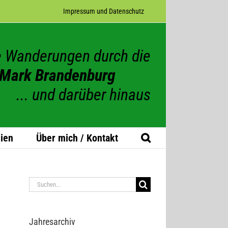
Impres­sum und Datenschutz
 Wanderungen durch die
Mark Brandenburg
... und darüber hinaus
ien
Über mich / Kontakt
Suche
nach:
Jah­res­ar­chiv