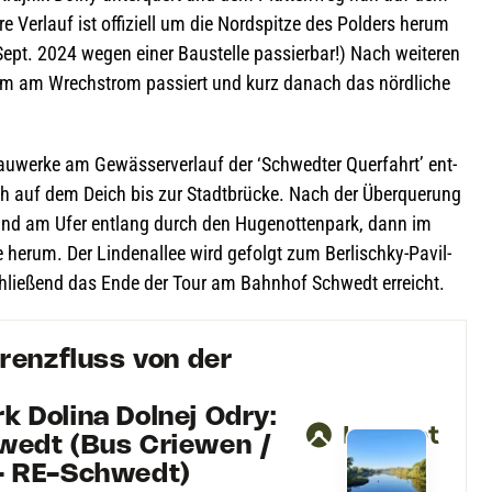
Ver­lauf ist offi­zi­ell um die Nord­spitze des Pol­ders herum
pt. 2024 wegen einer Bau­stelle pas­sier­bar!) Nach wei­te­ren
urm am Wrech­strom pas­siert und kurz danach das nörd­li­che
u­werke am Gewäs­ser­ver­lauf der ‘Schwed­ter Quer­fahrt’ ent­
 auf dem Deich bis zur Stadt­brü­cke. Nach der Über­que­rung
und am Ufer ent­lang durch den Huge­not­ten­park, dann im
erum. Der Lin­den­al­lee wird gefolgt zum Ber­lischky-Pavil­
chlie­ßend das Ende der Tour am Bahn­hof Schwedt erreicht.