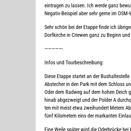
ein­tra­gen zu las­sen. Ich werde ganz bewus
Nega­tiv-Bei­spiel aber sehr gerne im OSM-
Sehr schön bei der Etappe finde ich übri­gen
Dorf­kir­che in Crie­wen ganz zu Beginn un
—————-
Infos und Tourbeschreibung:
Diese Etappe star­tet an der Bus­hal­te­stell
Abste­cher in den Park mit dem Schloss und
Oder dem Rad­weg auf dem hohen Deich gefol
hinab abge­zweigt und der Pol­der A durch­
ten mit meist etwa zwei­hun­dert Metern A
fünf Kilo­me­tern eins der mar­kan­ten Ein­l
Eine Weile spä­ter wird die Oder­brü­cke bei