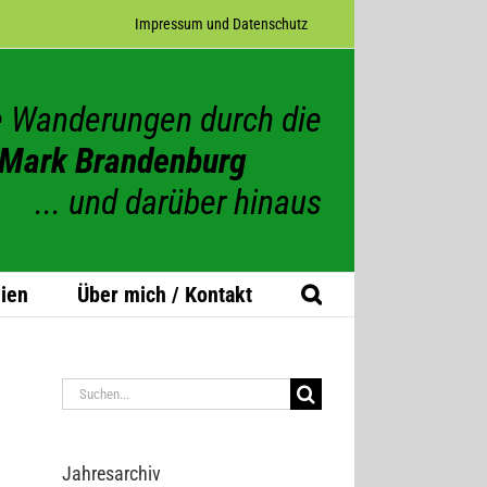
Impres­sum und Datenschutz
 Wanderungen durch die
Mark Brandenburg
... und darüber hinaus
ien
Über mich / Kontakt
Suche
nach:
Jah­res­ar­chiv