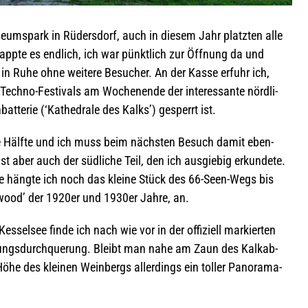
­ums­park in Rüders­dorf, auch in die­sem Jahr platz­ten alle
lappte es end­lich, ich war pünkt­lich zur Öff­nung da und
n Ruhe ohne wei­tere Besu­cher. An der Kasse erfuhr ich,
Techno-Fes­ti­vals am Wochen­ende der inter­es­sante nörd­li­
at­te­rie (‘Kathe­drale des Kalks’) gesperrt ist.
ie Hälfte und ich muss beim nächs­ten Besuch damit eben­
st aber auch der süd­li­che Teil, den ich aus­gie­big erkun­dete.
de hängte ich noch das kleine Stück des 66-Seen-Wegs bis
y­wood’ der 1920er und 1930er Jahre, an.
s­sel­see finde ich nach wie vor in der offi­zi­ell mar­kier­ten
­lungs­durch­que­rung. Bleibt man nahe am Zaun des Kalk­ab­
 Höhe des klei­nen Wein­bergs aller­dings ein tol­ler Pan­ora­ma­