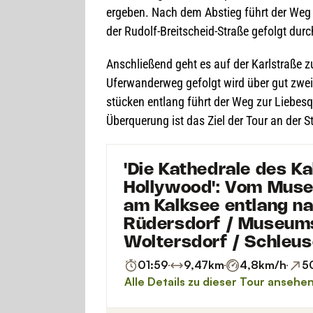
erge­ben. Nach dem Abstieg führt der Weg 
der Rudolf-Breit­scheid-Straße gefolgt durch
Anschlie­ßend geht es auf der Karl­straße 
Ufer­wan­der­weg gefolgt wird über gut zwei
stü­cken ent­lang führt der Weg zur Lie­bes­
Über­que­rung ist das Ziel der Tour an der Str