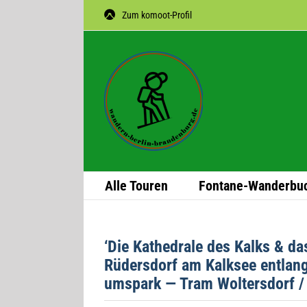
Zum
Zum komoot-Profil
Inhalt
springen
Alle Tou­ren
Fon­­tane-Wan­­der­­bu
‘Die Kathe­drale des Kalks & da
Rüders­dorf am Kalk­see ent­lan
ums­park — Tram Wol­ters­dorf 