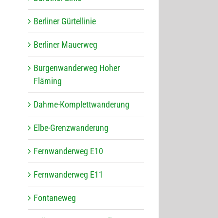
Ber­li­ner Gürtellinie
Ber­li­ner Mauerweg
Bur­gen­wan­der­weg Hoher
Fläming
Dahme-Kom­plett­wan­de­rung
Elbe-Grenz­wan­de­rung
Fern­wan­der­weg E10
Fern­wan­der­weg E11
Fon­ta­ne­weg