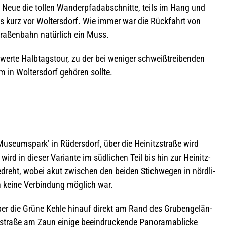
Neue die tol­len Wan­der­pfad­ab­schnitte, teils im Hang und
is kurz vor Wol­ters­dorf. Wie immer war die Rück­fahrt von
tra­ßen­bahn natür­lich ein Muss.
werte Halb­tags­tour, zu der bei weni­ger schweiß­trei­ben­den
m in Wol­ters­dorf gehö­ren sollte.
Muse­ums­park’ in Rüders­dorf, über die Hei­nitz­straße wird
rd in die­ser Vari­ante im süd­li­chen Teil bis hin zur Hei­nitz­
dreht, wobei akut zwi­schen den bei­den Stich­we­gen in nörd­li­
 keine Ver­bin­dung mög­lich war.
er die Grüne Kehle hin­auf direkt am Rand des Gru­ben­ge­län­
n­straße am Zaun einige beein­dru­ckende Pan­ora­ma­bli­cke