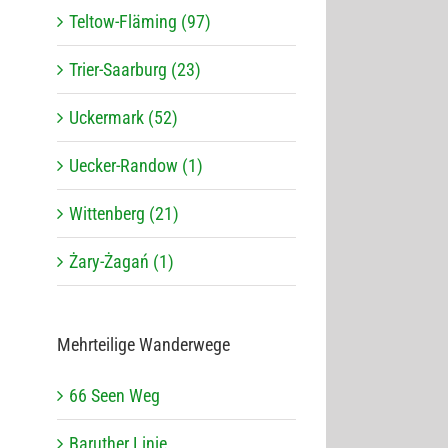
Teltow-Fläming (97)
Trier-Saarburg (23)
Uckermark (52)
Uecker-Randow (1)
Wittenberg (21)
Żary-Żagań (1)
Mehr­tei­lige Wanderwege
66 Seen Weg
Baru­ther Linie