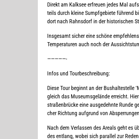
Direkt am Kalk­see erfreuen jedes Mal aufs 
teils durch kleine Sumpf­ge­biete füh­rend b
dort nach Rahns­dorf in der his­to­ri­schen S
Ins­ge­samt sicher eine schöne emp­feh­lens­
Tem­pe­ra­tu­ren auch noch der Aus­sichts­tur
—————-
Infos und Tourbeschreibung:
Diese Tour beginnt an der Bus­hal­te­stelle ‘
gleich das Muse­ums­ge­lände erreicht. Hier wi
stra­ßen­brü­cke eine aus­ge­dehnte Runde ge
cher Rich­tung auf­grund von Absper­run­gen
Nach dem Ver­las­sen des Are­als geht es üb
des ent­lang, wobei sich par­al­lel zur Rede