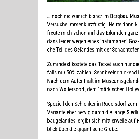
… noch nie war ich bis­her im Berg­bau-Muse
Ver­su­che immer kurz­fris­tig. Heute dann k
freute mich schon auf das Erkun­den ganz i
dass lei­der wegen eines ’natur­na­hen’ Goa-
che Teil des Gelän­des mit der Schacht­ofen­b
Zumin­dest kos­tete das Ticket auch nur d
falls nur 50% zah­len. Sehr beein­dru­ckend i
Nach dem Auf­ent­halt im Muse­ums­ge­län
nach Wol­ters­dorf, dem ‘mär­ki­schen Hol­l
Spe­zi­ell den Schlen­ker in Rüders­dorf zum Ke
Vari­ante eher ner­vig durch die lange Sied
bau­ge­län­des, ergibt sich mitt­ler­weile auf
blick über die gigan­ti­sche Grube.