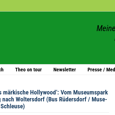
Meine
ch
Theo on tour
News­let­ter
Presse / Med
s mär­ki­sche Hol­ly­wood’: Vom Muse­ums­park
g nach Wol­ters­dorf (Bus Rüders­dorf / Muse­
/ Schleuse)