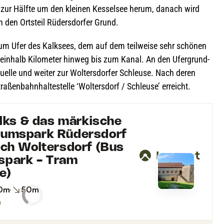
zur Hälfte um den klei­nen Kes­sel­see herum, danach wird
 den Orts­teil Rüders­dor­fer Grund.
zum Ufer des Kalk­sees, dem auf dem teil­weise sehr schö­nen
­ein­halb Kilo­me­ter hin­weg bis zum Kanal. An den Ufer­grund­
quelle und wei­ter zur Wol­ters­dor­fer Schleuse. Nach deren
a­ßen­bahn­hal­te­stelle ‘Wol­ters­dorf / Schleuse’ erreicht.