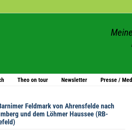
Meine
ch
Theo on tour
News­let­ter
Presse / Med
Bar­ni­mer Feld­mark von Ahrens­felde nach
lum­berg und dem Löh­mer Haus­see (RB-
efeld)