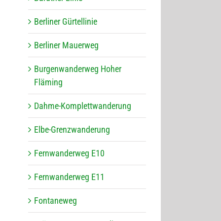
Ber­li­ner Gürtellinie
Ber­li­ner Mauerweg
Bur­gen­wan­der­weg Hoher
Fläming
Dahme-Kom­plett­wan­de­rung
Elbe-Grenz­wan­de­rung
Fern­wan­der­weg E10
Fern­wan­der­weg E11
Fon­ta­ne­weg