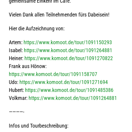
gemein­same Ein­kehr im Café.
Vie­len Dank allen Teil­neh­men­den fürs Dabeisein!
Hier die Auf­zeich­nung von:
Artem:
https://www.komoot.de/tour/1091150293
Isa­bel:
https://www.komoot.de/tour/1091264881
Hei­ner:
https://www.komoot.de/tour/1091270822
Frank aus Hönow:
https://www.komoot.de/tour/1091158707
Udo:
https://www.komoot.de/tour/1091271694
Hubert:
https://www.komoot.de/tour/1091485386
Volk­mar:
https://www.komoot.de/tour/1091264881
————-
Infos und Tourbeschreibung: