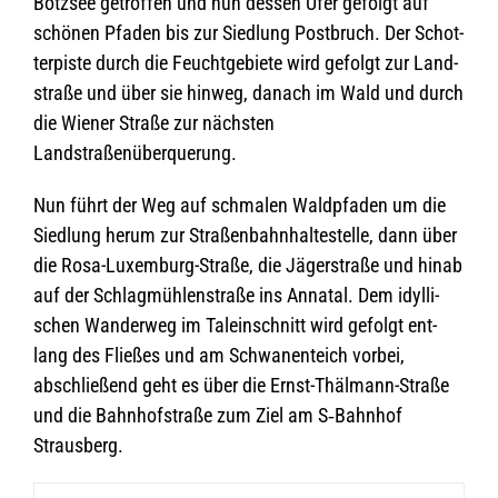
Bötz­see getrof­fen und nun des­sen Ufer gefolgt auf
schö­nen Pfa­den bis zur Sied­lung Post­bruch. Der Schot­
ter­piste durch die Feucht­ge­biete wird gefolgt zur Land­
straße und über sie hin­weg, danach im Wald und durch
die Wie­ner Straße zur nächs­ten
Landstraßenüberquerung.
Nun führt der Weg auf schma­len Wald­pfa­den um die
Sied­lung herum zur Stra­ßen­bahn­hal­te­stelle, dann über
die Rosa-Luxem­burg-Straße, die Jäger­straße und hinab
auf der Schlag­müh­len­straße ins Anna­tal. Dem idyl­li­
schen Wan­der­weg im Tal­ein­schnitt wird gefolgt ent­
lang des Flie­ßes und am Schwa­nen­teich vor­bei,
abschlie­ßend geht es über die Ernst-Thäl­mann-Straße
und die Bahn­hof­straße zum Ziel am S‑Bahnhof
Strausberg.