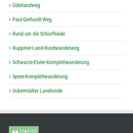
Oder­land­weg
Paul-Ger­hardt-Weg
Rund um die Schorfheide
Rup­pi­ner-Land-Rund­wan­der­weg
Schwarze-Els­ter-Kom­plett­wan­de­rung
Spree-Kom­plett­wan­de­rung
Ucker­mär­ker Landrunde