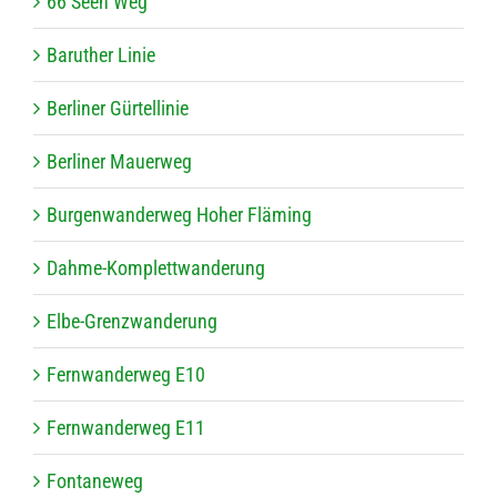
66 Seen Weg
Baru­ther Linie
Ber­li­ner Gürtellinie
Ber­li­ner Mauerweg
Bur­gen­wan­der­weg Hoher Fläming
Dahme-Kom­plett­wan­de­rung
Elbe-Grenz­wan­de­rung
Fern­wan­der­weg E10
Fern­wan­der­weg E11
Fon­ta­ne­weg