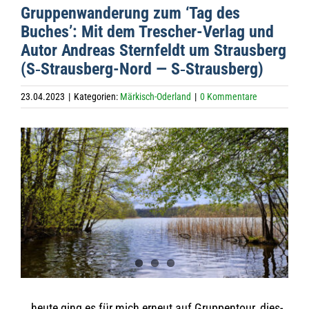
Grup­pen­wan­de­rung zum ‘Tag des
Buches’: Mit dem Tre­scher-Ver­lag und
Autor Andreas Stern­feldt um Straus­berg
(S‑S­traus­berg-Nord — S‑Strausberg)
23.04.2023
|
Kategorien:
Märkisch-Oderland
|
0 Kommentare
Zeige
grösseres
Bild
… heute ging es für mich erneut auf Grup­pen­tour, dies­