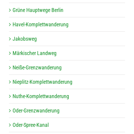
Grüne Haupt­wege Berlin
Havel-Kom­plett­wan­de­rung
Jakobs­weg
Mär­ki­scher Landweg
Neiße-Grenz­wan­de­rung
Nie­plitz-Kom­plett­wan­de­rung
Nuthe-Kom­plett­wan­de­rung
Oder-Grenz­wan­de­rung
Oder-Spree-Kanal