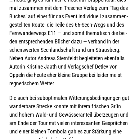
mal zusam­men mit dem Tre­scher Ver­lag zum ‘Tag des
Buches’ auf einer für das Event indi­vi­du­ell zusam­men­
ge­stell­ten Route, die Teile des 66-Seen-Wegs und des
Fern­wan­der­wegs E11 — und somit the­ma­tisch die bei­
den ent­spre­chen­den Bücher dazu — ver­band in der
sehens­wer­ten Seen­land­schaft rund um Straus­berg.
Neben Autor Andreas Stern­feldt beglei­te­ten eben­falls
Autorin Kris­tine Jaath und Ver­lags­chef Det­lev von
Oppeln die heute eher kleine Gruppe bei lei­der meist
reg­ne­ri­schem Wetter.
Die auch bei sub­op­ti­ma­len Wit­te­rungs­be­din­gun­gen gut
wan­der­bare Stre­cke konnte mit ihrem fri­schen Grün
und hohem Wald- und Gewäs­ser­an­teil über­zeu­gen und
am Ende der Tour mit vie­len inter­es­san­ten Gesprä­chen
und einer klei­nen Tom­bola gab es zur Stär­kung eine