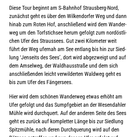
Diese Tour beginnt am S‑Bahnhof Straus­berg-Nord,
zunächst geht es über den Wil­ken­dor­fer Weg und dann
hinab zum Roten Hof, anschlie­ßend wird dem Wan­der­
weg um den Torf­stich­see herum gefolgt zum nord­öst­li­
chen Ufer des Straus­sees. Gut zwei Kilo­me­ter weit
führt der Weg ufer­nah am See ent­lang bis hin zur Sied­
lung ‘Jen­seits des Sees’, dort wird abge­zweigt und auf
dem Amsel­weg, der Wald­haus­straße und dem sich
anschlie­ßen­den leicht ver­wil­der­ten Wald­weg geht es
bis zum Ufer des Fängersees.
Hier wird dem schö­nen Wan­der­weg etwas erhöht am
Ufer gefolgt und das Sumpf­ge­biet an der Wesen­dah­ler
Mühle wird durch­quert. Auf der ande­ren Seite des Sees
geht es zurück auf kom­plet­ter Länge bis zur Sied­lung
Spitz­mühle, nach deren Durch­que­rung wird auf den