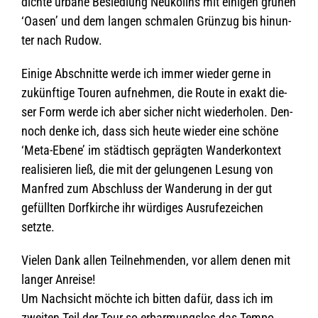
dichte urbane Besied­lung Neu­köllns mit eini­gen grü­nen
‘Oasen’ und dem lan­gen schma­len Grün­zug bis hin­un­
ter nach Rudow.
Einige Abschnitte werde ich immer wie­der gerne in
zukünf­tige Tou­ren auf­neh­men, die Route in exakt die­
ser Form werde ich aber sicher nicht wie­der­ho­len. Den­
noch denke ich, dass sich heute wie­der eine schöne
‘Meta-Ebene’ im städ­tisch gepräg­ten Wan­der­kon­text
rea­li­sie­ren ließ, die mit der gelun­ge­nen Lesung von
Man­fred zum Abschluss der Wan­de­rung in der gut
gefüll­ten Dorf­kir­che ihr wür­di­ges Aus­ru­fe­zei­chen
setzte.
Vie­len Dank allen Teil­neh­men­den, vor allem denen mit
lan­ger Anreise!
Um Nach­sicht möchte ich bit­ten dafür, dass ich im
zwei­ten Teil der Tour so erbar­mungs­los das Tempo