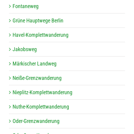
Fon­ta­ne­weg
Grüne Haupt­wege Berlin
Havel-Kom­plett­wan­de­rung
Jakobs­weg
Mär­ki­scher Landweg
Neiße-Grenz­wan­de­rung
Nie­plitz-Kom­plett­wan­de­rung
Nuthe-Kom­plett­wan­de­rung
Oder-Grenz­wan­de­rung