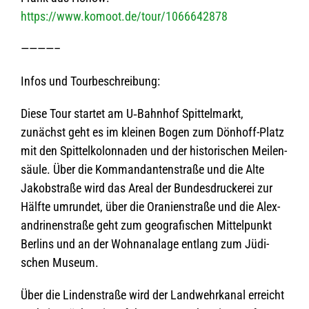
https://www.komoot.de/tour/1066642878
————–
Infos und Tourbeschreibung:
Diese Tour star­tet am U‑Bahnhof Spit­tel­markt,
zunächst geht es im klei­nen Bogen zum Dön­hoff-Platz
mit den Spit­tel­ko­lon­na­den und der his­to­ri­schen Mei­len­
säule. Über die Kom­man­dan­ten­straße und die Alte
Jakobstraße wird das Areal der Bun­des­dru­cke­rei zur
Hälfte umrun­det, über die Ora­ni­en­straße und die Alex­
an­dri­nen­straße geht zum geo­gra­fi­schen Mit­tel­punkt
Ber­lins und an der Wohn­analage ent­lang zum Jüdi­
schen Museum.
Über die Lin­den­straße wird der Land­wehr­ka­nal erreicht