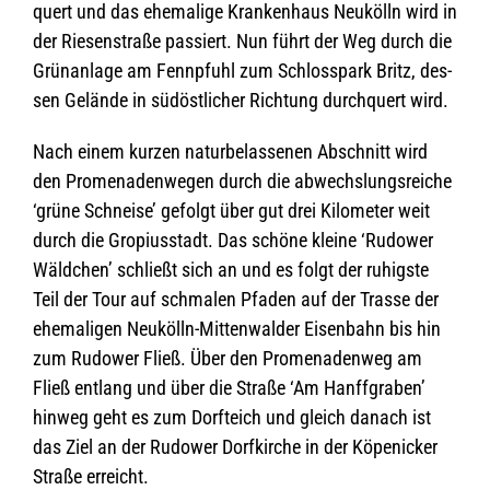
quert und das ehe­ma­lige Kran­ken­haus Neu­kölln wird in
der Rie­sen­straße pas­siert. Nun führt der Weg durch die
Grün­an­lage am Fennpfuhl zum Schloss­park Britz, des­
sen Gelände in süd­öst­li­cher Rich­tung durch­quert wird.
Nach einem kur­zen natur­be­las­se­nen Abschnitt wird
den Pro­me­na­den­we­gen durch die abwechs­lungs­rei­che
‘grüne Schneise’ gefolgt über gut drei Kilo­me­ter weit
durch die Gro­pi­us­stadt. Das schöne kleine ‘Rudower
Wäld­chen’ schließt sich an und es folgt der ruhigste
Teil der Tour auf schma­len Pfa­den auf der Trasse der
ehe­ma­li­gen Neu­kölln-Mit­ten­wal­der Eisen­bahn bis hin
zum Rudower Fließ. Über den Pro­me­na­den­weg am
Fließ ent­lang und über die Straße ‘Am Hanff­gra­ben’
hin­weg geht es zum Dorf­teich und gleich danach ist
das Ziel an der Rudower Dorf­kir­che in der Köpe­ni­cker
Straße erreicht.