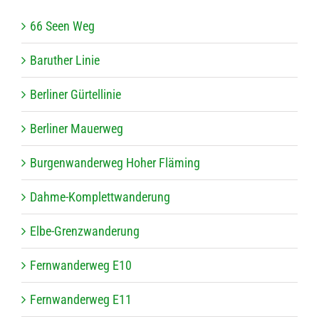
66 Seen Weg
Baru­ther Linie
Ber­li­ner Gürtellinie
Ber­li­ner Mauerweg
Bur­gen­wan­der­weg Hoher Fläming
Dahme-Kom­plett­wan­de­rung
Elbe-Grenz­wan­de­rung
Fern­wan­der­weg E10
Fern­wan­der­weg E11