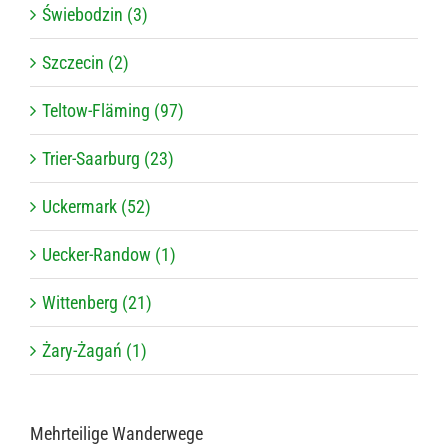
Świebodzin (3)
Szczecin (2)
Teltow-Fläming (97)
Trier-Saarburg (23)
Uckermark (52)
Uecker-Randow (1)
Wittenberg (21)
Żary-Żagań (1)
Mehr­tei­lige Wanderwege