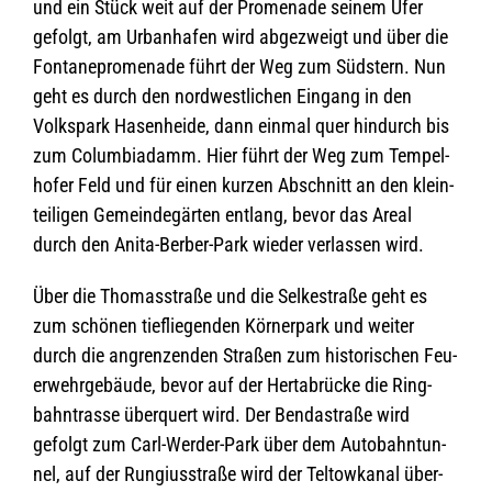
und ein Stück weit auf der Pro­me­nade sei­nem Ufer
gefolgt, am Urban­ha­fen wird abge­zweigt und über die
Fon­ta­ne­pro­me­nade führt der Weg zum Süd­stern. Nun
geht es durch den nord­west­li­chen Ein­gang in den
Volks­park Hasen­heide, dann ein­mal quer hin­durch bis
zum Colum­bia­damm. Hier führt der Weg zum Tem­pel­
ho­fer Feld und für einen kur­zen Abschnitt an den klein­
tei­li­gen Gemein­de­gär­ten ent­lang, bevor das Areal
durch den Anita-Ber­ber-Park wie­der ver­las­sen wird.
Über die Tho­mas­straße und die Sel­ke­straße geht es
zum schö­nen tief­lie­gen­den Kör­ner­park und wei­ter
durch die angren­zen­den Stra­ßen zum his­to­ri­schen Feu­
er­wehr­ge­bäude, bevor auf der Herta­b­rü­cke die Ring­
bahn­trasse über­quert wird. Der Ben­da­straße wird
gefolgt zum Carl-Wer­der-Park über dem Auto­bahn­tun­
nel, auf der Run­gi­u­s­straße wird der Tel­tow­ka­nal über­