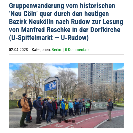
Grup­pen­wan­de­rung vom his­to­ri­schen
‘Neu Cöln’ quer durch den heu­ti­gen
Bezirk Neu­kölln nach Rudow zur Lesung
von Man­fred Reschke in der Dorf­kir­che
(U‑Spittelmarkt — U‑Rudow)
02.04.2023
|
Kategorien:
Berlin
|
0 Kommentare
Zeige
grösseres
Bild