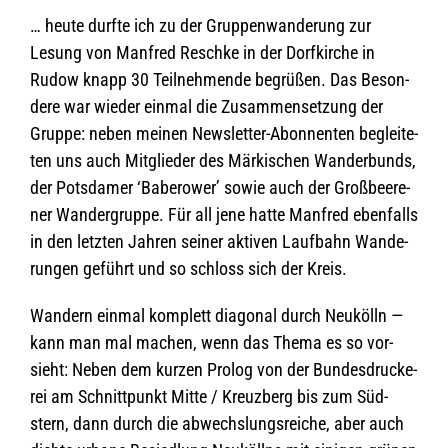
… heute durfte ich zu der Grup­pen­wan­de­rung zur
Lesung von Man­fred Reschke in der Dorf­kir­che in
Rudow knapp 30 Teil­neh­mende begrü­ßen. Das Beson­
dere war wie­der ein­mal die Zusam­men­set­zung der
Gruppe: neben mei­nen News­let­ter-Abon­nen­ten beglei­te­
ten uns auch Mit­glie­der des Mär­ki­schen Wan­der­bunds,
der Pots­da­mer ‘Bab­e­rower’ sowie auch der Groß­bee­re­
ner Wan­der­gruppe. Für all jene hatte Man­fred eben­falls
in den letz­ten Jah­ren sei­ner akti­ven Lauf­bahn Wan­de­
run­gen geführt und so schloss sich der Kreis.
Wan­dern ein­mal kom­plett dia­go­nal durch Neu­kölln —
kann man mal machen, wenn das Thema es so vor­
sieht: Neben dem kur­zen Pro­log von der Bun­des­dru­cke­
rei am Schnitt­punkt Mitte / Kreuz­berg bis zum Süd­
stern, dann durch die abwechs­lungs­rei­che, aber auch