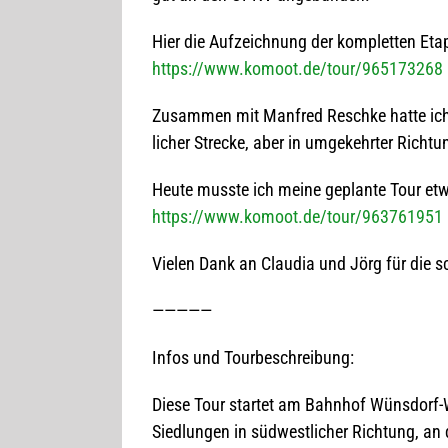
Hier die Auf­zeich­nung der kom­plet­ten Et
https://www.komoot.de/tour/965173268
Zusam­men mit Man­fred Reschke hatte ich j
li­cher Stre­cke, aber in umge­kehr­ter Rich­tu
Heute musste ich meine geplante Tour etwas
https://www.komoot.de/tour/963761951
Vie­len Dank an Clau­dia und Jörg für die 
—————
Infos und Tourbeschreibung:
Diese Tour star­tet am Bahn­hof Wüns­dorf-W
Sied­lun­gen in süd­west­li­cher Rich­tung, a