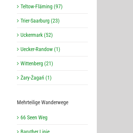
Teltow-Fläming (97)
Trier-Saarburg (23)
Uckermark (52)
Uecker-Randow (1)
Wittenberg (21)
Żary-Żagań (1)
Mehr­tei­lige Wanderwege
66 Seen Weg
Baru­ther Linie