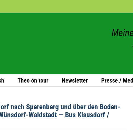
Meine
ch
Theo on tour
News­let­ter
Presse / Med
dorf nach Spe­ren­berg und über den Boden-
üns­dorf-Wald­stadt — Bus Klaus­dorf /