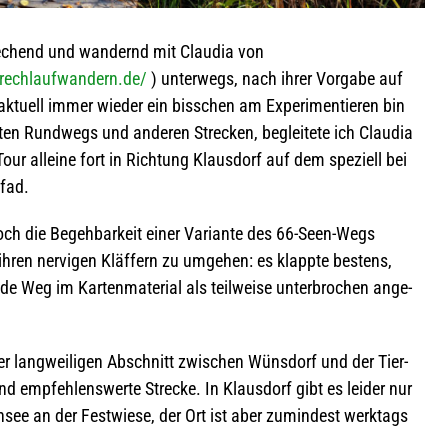
e­chend und wan­dernd mit Clau­dia von
rechlaufwandern.de/
) unter­wegs, nach ihrer Vor­gabe auf
tu­ell immer wie­der ein biss­chen am Expe­ri­men­tie­ren bin
­ten Rund­wegs und ande­ren Stre­cken, beglei­tete ich Clau­dia
ur alleine fort in Rich­tung Klaus­dorf auf dem spe­zi­ell bei
Pfad.
och die Begeh­bar­keit einer Vari­ante des 66-Seen-Wegs
ihren ner­vi­gen Kläf­fern zu umge­hen: es klappte bes­tens,
de Weg im Kar­ten­ma­te­rial als teil­weise unter­bro­chen ange­
 lang­wei­li­gen Abschnitt zwi­schen Wüns­dorf und der Tier­
 emp­feh­lens­werte Stre­cke. In Klaus­dorf gibt es lei­der nur
­see an der Fest­wiese, der Ort ist aber zumin­dest werk­tags