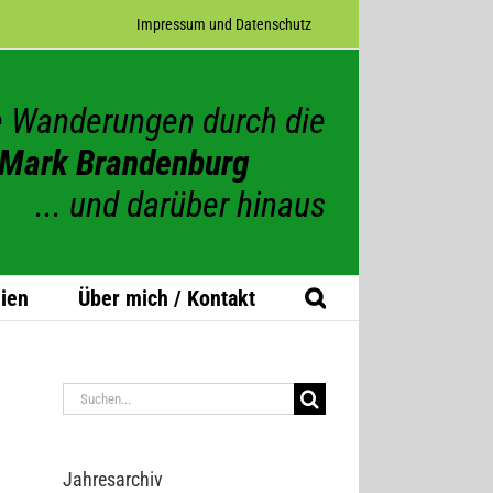
Impres­sum und Datenschutz
 Wanderungen durch die
Mark Brandenburg
... und darüber hinaus
ien
Über mich / Kontakt
Suche
nach:
Jah­res­ar­chiv