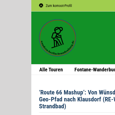
Zum
Zum komoot-Profil
Inhalt
springen
Alle Tou­ren
Fon­­tane-Wan­­der­­bu
‘Route 66 Mas­hup’: Von Wüns­
Geo-Pfad nach Klaus­dorf (RE-W
Strandbad)