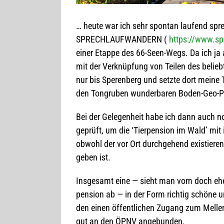
… heute war ich sehr spon­tan lau­fend spr
SPRECHLAUFWANDERN (
https://www.sp
einer Etappe des 66-Seen-Wegs. Da ich ja ak
mit der Ver­knüp­fung von Tei­len des belieb
nur bis Spe­ren­berg und setzte dort meine To
den Ton­gru­ben wun­der­ba­ren Boden-Geo-
Bei der Gele­gen­heit habe ich dann auch n
geprüft, um die ‘Tier­pen­sion im Wald’ mit 
obwohl der vor Ort durch­ge­hend exis­tie­ren
ge­ben ist.
Ins­ge­samt eine — sieht man vom doch eher
pen­sion ab — in der Form rich­tig schöne und
den einen öffent­li­chen Zugang zum Mel­len
gut an den ÖPNV angebunden.