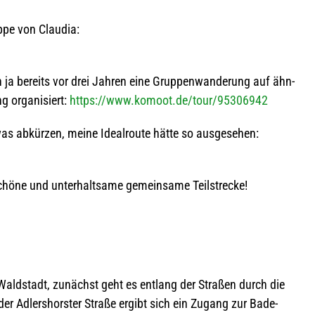
appe von Claudia:
a bereits vor drei Jah­ren eine Grup­pen­wan­de­rung auf ähn­
ng orga­ni­siert:
https://www.komoot.de/tour/95306942
 abkür­zen, meine Ide­al­route hätte so aus­ge­se­hen:
schöne und unter­halt­same gemein­same Teilstrecke!
ald­stadt, zunächst geht es ent­lang der Stra­ßen durch die
n der Adler­shors­ter Straße ergibt sich ein Zugang zur Bade­