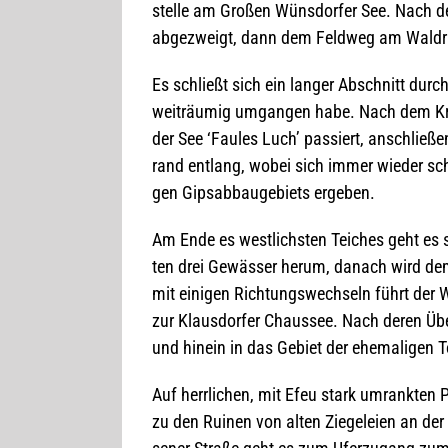
stelle am Gro­ßen Wüns­dor­fer See. Nach de
abge­zweigt, dann dem Feld­weg am Wald­ran
Es schließt sich ein lan­ger Abschnitt durch
weit­räu­mig umgan­gen habe. Nach dem Kreu
der See ‘Fau­les Luch’ pas­siert, anschlie­
rand ent­lang, wobei sich immer wie­der schön
gen Gips­ab­bau­ge­biets ergeben.
Am Ende es west­lichs­ten Tei­ches geht es 
ten drei Gewäs­ser herum, danach wird de
mit eini­gen Rich­tungs­wech­seln führt der 
zur Klaus­dor­fer Chaus­see. Nach deren Über
und hin­ein in das Gebiet der ehe­ma­li­gen
Auf herr­li­chen, mit Efeu stark umrank­ten
zu den Rui­nen von alten Zie­ge­leien an de