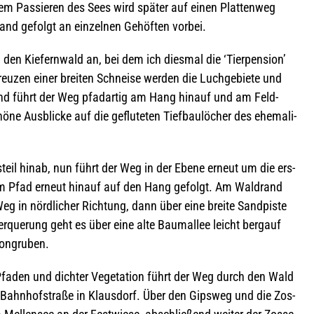
m Pas­sie­ren des Sees wird spä­ter auf einen Plat­ten­weg
d gefolgt an ein­zel­nen Gehöf­ten vorbei.
 den Kie­fern­wald an, bei dem ich dies­mal die ‘Tier­pen­sion’
­zen einer brei­ten Schneise wer­den die Luch­ge­biete und
ßend führt der Weg pfad­ar­tig am Hang hin­auf und am Feld­
e Aus­bli­cke auf die geflu­te­ten Tief­bau­lö­cher des ehe­ma­li­
steil hinab, nun führt der Weg in der Ebene erneut um die ers­
m Pfad erneut hin­auf auf den Hang gefolgt. Am Wald­rand
Weg in nörd­li­cher Rich­tung, dann über eine breite Sand­piste
­que­rung geht es über eine alte Baum­al­lee leicht berg­auf
 Tongruben.
 Pfa­den und dich­ter Vege­ta­tion führt der Weg durch den Wald
r Bahn­hof­straße in Klaus­dorf. Über den Gips­weg und die Zos­