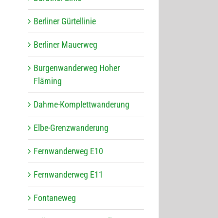
Ber­li­ner Gürtellinie
Ber­li­ner Mauerweg
Bur­gen­wan­der­weg Hoher
Fläming
Dahme-Kom­plett­wan­de­rung
Elbe-Grenz­wan­de­rung
Fern­wan­der­weg E10
Fern­wan­der­weg E11
Fon­ta­ne­weg