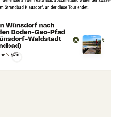
el­len­see an der Fest­wiese, abschlie­ßend wei­ter der Zos­se­
e am Strand­bad Klaus­dorf, an der diese Tour endet.