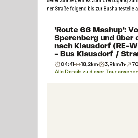
se­ner Straße geht es zum Ufer­zu­gang zum M
ner Straße fol­gend bis zur Bus­hal­te­stell