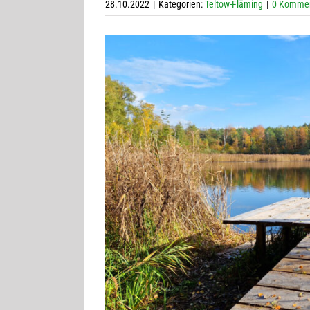
28.10.2022
|
Kategorien:
Teltow-Fläming
|
0 Komme
Zeige
grösseres
Bild