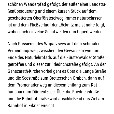
schö­nen Wan­der­pfad gefolgt, der außer einer Land­stra­
ßen­über­que­rung und einem kur­zen Stück auf dem
geschot­ter­ten Ober­förs­te­rei­weg immer natur­be­las­sen
ist und dem Fließ­ver­lauf der Löck­nitz meist nahe folgt,
wobei auch ein­zelne Schaf­wei­den durch­quert werden.
Nach Pas­sie­ren des Wupatz­sees auf dem schma­len
Ver­bin­dungs­weg zwi­schen den Gewäs­sern wird am
Ende des Natur­lehr­pfads auf die Fürs­ten­wal­der Straße
getrof­fen und die­ser zur Fried­rich­straße gefolgt. An der
Gene­za­reth-Kir­che vor­bei geht es über die Lange Straße
und die See­straße zum Bret­ter­schen Gra­ben, dann auf
dem Pro­me­na­den­weg an die­sem ent­lang zum Rat­
haus­park am Däme­ritz­see. Über die Fried­rich­straße
und die Bahn­hof­straße wird abschlie­ßend das Ziel am
Bahn­hof in Erkner erreicht.