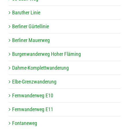
Baru­ther Linie
Ber­li­ner Gürtellinie
Ber­li­ner Mauerweg
Bur­gen­wan­der­weg Hoher Fläming
Dahme-Kom­plett­wan­de­rung
Elbe-Grenz­wan­de­rung
Fern­wan­der­weg E10
Fern­wan­der­weg E11
Fon­ta­ne­weg