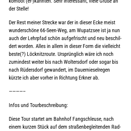
komoot (er-)kannten. Sehr inter­es­sant, viele Grüße an
der Stelle!
Der Rest mei­ner Stre­cke war der in die­ser Ecke meist
wun­der­schöne 66-Seen-Weg, am Wupatz­see ist ja nun
auch der Lehr­pfad schön auf­ge­frischt und neu beschil­
dert wor­den. Alles in allem in die­ser Form die viel­leicht
beste(?) Löck­nitz­route. Ursprüng­lich wäre ich noch
zumin­dest wei­ter bis nach Wol­ters­dorf oder sogar bis
nach Rüders­dorf gewan­dert, im Dau­er­nie­sel­re­gen
kürzte ich aber vor­her in Rich­tung Erkner ab.
————–
Infos und Tourbeschreibung:
Diese Tour star­tet am Bahn­hof Fang­schleuse, nach
einem kur­zen Stück auf dem stra­ßen­be­glei­ten­den Rad­