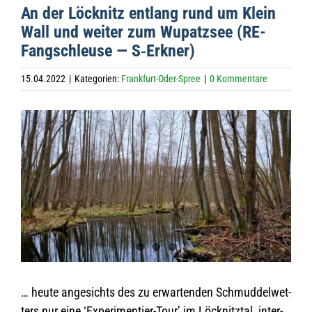
An der Löck­nitz ent­lang rund um Klein
Wall und wei­ter zum Wupatz­see (RE-
Fang­schleuse — S‑Erkner)
15.04.2022
|
Kategorien:
Frankfurt-Oder-Spree
|
0 Kommentare
Zeige
grösseres
Bild
… heute ange­sichts des zu erwar­ten­den Schmud­del­wet­
ters nur eine ‘Expe­ri­men­tier-Tour’ im Löck­nitz­tal, inter­