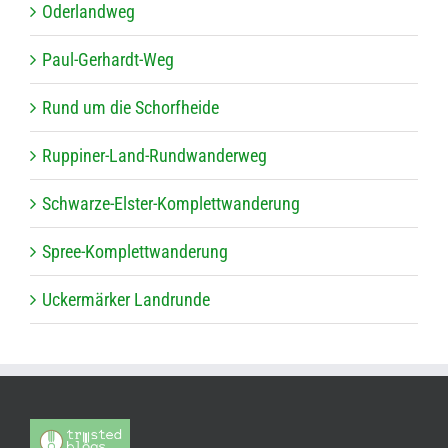
Oder­land­weg
Paul-Ger­hardt-Weg
Rund um die Schorfheide
Rup­pi­ner-Land-Rund­wan­der­weg
Schwarze-Els­ter-Kom­plett­wan­de­rung
Spree-Kom­plett­wan­de­rung
Ucker­mär­ker Landrunde