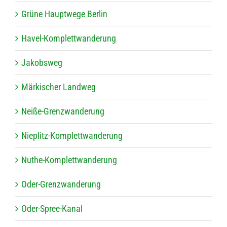
Grüne Haupt­wege Berlin
Havel-Kom­plett­wan­de­rung
Jakobs­weg
Mär­ki­scher Landweg
Neiße-Grenz­wan­de­rung
Nie­plitz-Kom­plett­wan­de­rung
Nuthe-Kom­plett­wan­de­rung
Oder-Grenz­wan­de­rung
Oder-Spree-Kanal