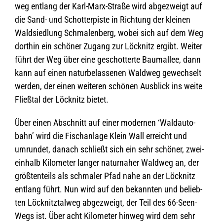
weg ent­lang der Karl-Marx-Straße wird abge­zweigt auf
die Sand- und Schot­ter­piste in Rich­tung der klei­nen
Wald­sied­lung Schma­len­berg, wobei sich auf dem Weg
dort­hin ein schö­ner Zugang zur Löck­nitz ergibt. Wei­ter
führt der Weg über eine geschot­terte Baum­al­lee, dann
kann auf einen natur­be­las­se­nen Wald­weg gewech­selt
wer­den, der einen wei­te­ren schö­nen Aus­blick ins weite
Fließ­tal der Löck­nitz bietet.
Über einen Abschnitt auf einer moder­nen ‘Wald­au­to­
bahn’ wird die Fisch­an­lage Klein Wall erreicht und
umrun­det, danach schließt sich ein sehr schö­ner, zwei­
ein­halb Kilo­me­ter lan­ger natur­na­her Wald­weg an, der
größ­ten­teils als schma­ler Pfad nahe an der Löck­nitz
ent­lang führt. Nun wird auf den bekann­ten und belieb­
ten Löck­nitz­tal­weg abge­zweigt, der Teil des 66-Seen-
Wegs ist. Über acht Kilo­me­ter hin­weg wird dem sehr