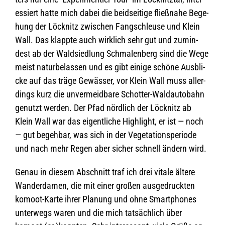
es­siert hatte mich dabei die beid­sei­tige fließ­nahe Bege­
hung der Löck­nitz zwi­schen Fang­schleuse und Klein
Wall. Das klappte auch wirk­lich sehr gut und zumin­
dest ab der Wald­sied­lung Schma­len­berg sind die Wege
meist natur­be­las­sen und es gibt einige schöne Aus­bli­
cke auf das träge Gewäs­ser, vor Klein Wall muss aller­
dings kurz die unver­meid­bare Schot­ter-Wald­au­to­bahn
genutzt wer­den. Der Pfad nörd­lich der Löck­nitz ab
Klein Wall war das eigent­li­che High­light, er ist — noch
— gut begeh­bar, was sich in der Vege­ta­ti­ons­pe­ri­ode
und nach mehr Regen aber sicher schnell ändern wird.
Genau in die­sem Abschnitt traf ich drei vitale ältere
Wan­der­da­men, die mit einer gro­ßen aus­ge­druck­ten
komoot-Karte ihrer Pla­nung und ohne Smart­phones
unter­wegs waren und die mich tat­säch­lich über