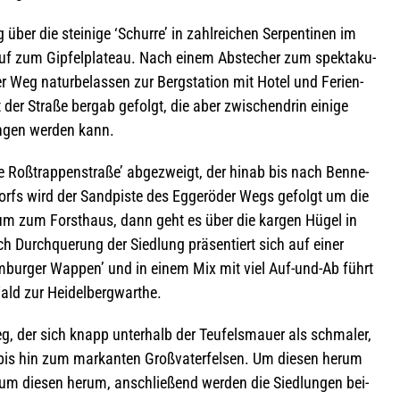
über die stei­nige ‘Schurre’ in zahl­rei­chen Ser­pen­ti­nen im
auf zum Gip­fel­pla­teau. Nach einem Abste­cher zum spek­ta­ku­
er Weg natur­be­las­sen zur Berg­sta­tion mit Hotel und Feri­en­
 der Straße bergab gefolgt, die aber zwi­schen­drin einige
­gen wer­den kann.
e Roß­trap­pen­straße’ abge­zweigt, der hinab bis nach Ben­ne­
orfs wird der Sand­piste des Egge­röder Wegs gefolgt um die
erum zum Forst­haus, dann geht es über die kar­gen Hügel in
 Durch­que­rung der Sied­lung prä­sen­tiert sich auf einer
m­bur­ger Wap­pen’ und in einem Mix mit viel Auf-und-Ab führt
ald zur Heidelbergwarthe.
eg, der sich knapp unter­halb der Teu­fels­mauer als schma­ler,
 bis hin zum mar­kan­ten Groß­va­ter­fel­sen. Um die­sen herum
 um die­sen herum, anschlie­ßend wer­den die Sied­lun­gen bei­