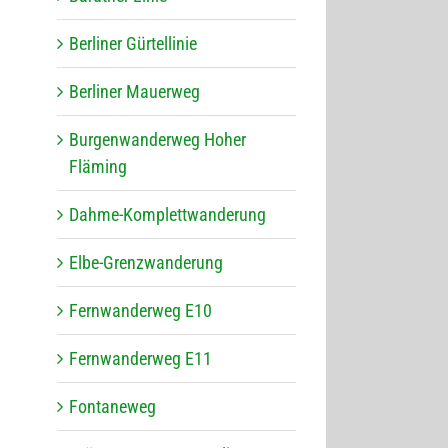
Ber­li­ner Gürtellinie
Ber­li­ner Mauerweg
Bur­gen­wan­der­weg Hoher
Fläming
Dahme-Kom­plett­wan­de­rung
Elbe-Grenz­wan­de­rung
Fern­wan­der­weg E10
Fern­wan­der­weg E11
Fon­ta­ne­weg