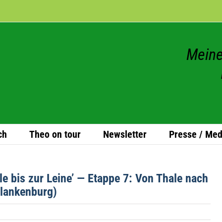
Meine
ch
Theo on tour
News­let­ter
Presse / Med
aale bis zur Leine’ — Etappe 7: Von Thale nach
Blankenburg)
e