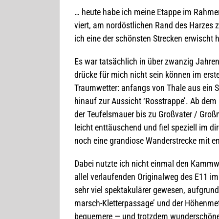
… heute habe ich meine Etappe im Rah­men d
viert, am nord­öst­li­chen Rand des Har­zes
ich eine der schöns­ten Stre­cken erwischt 
Es war tat­säch­lich in über zwan­zig Jah­re
drü­cke für mich nicht sein kön­nen im ers­te
Traum­wet­ter: anfangs von Thale aus ein St
hin­auf zur Aus­sicht ‘Ross­trappe’. Ab dem 
der Teu­fels­mauer bis zu Groß­va­ter / Groß­
leicht ent­täu­schend und fiel spe­zi­ell im 
noch eine gran­diose Wan­der­stre­cke mit e
Dabei nutzte ich nicht ein­mal den Kamm­weg
al­lel ver­lau­fen­den Ori­gi­nal­weg des E1
sehr viel spek­ta­ku­lä­rer gewe­sen, auf­gr
marsch-Klet­ter­pas­sage’ und der Höhen­me­t
beque­mere — und trotz­dem wun­der­schöne