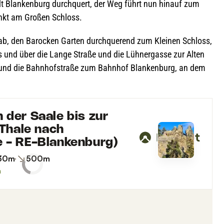
dt Blan­ken­burg durch­quert, der Weg führt nun hin­auf zum
unkt am Gro­ßen Schloss.
ab, den Baro­cken Gar­ten durch­que­rend zum Klei­nen Schloss,
 und über die Lange Straße und die Lüh­ner­gasse zur Alten
und die Bahn­hof­straße zum Bahn­hof Blan­ken­burg, an dem