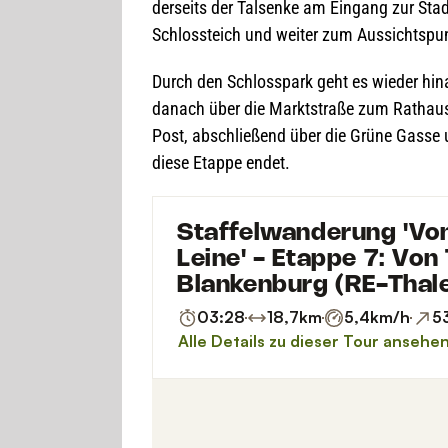
der­seits der Tal­senke am Ein­gang zur Sta
Schloss­teich und wei­ter zum Aus­sichts­p
Durch den Schloss­park geht es wie­der hin
danach über die Markt­straße zum Rat­haus
Post, abschlie­ßend über die Grüne Gasse 
diese Etappe endet.