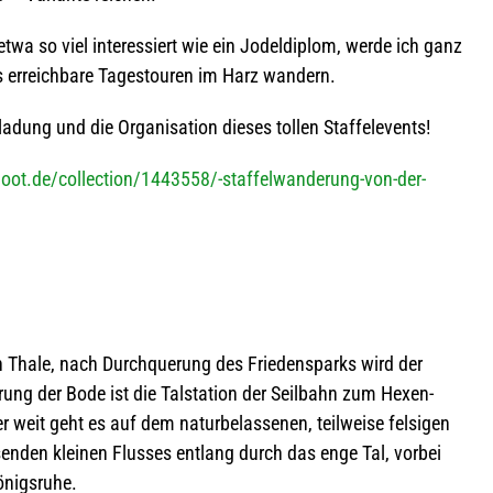
wa so viel inter­es­siert wie ein Jodel­di­plom, werde ich ganz
us erreich­bare Tages­tou­ren im Harz wandern.
­dung und die Orga­ni­sa­tion die­ses tol­len Staffelevents!
ot.de/collection/1443558/-staffelwanderung-von-der-
Thale, nach Durch­que­rung des Frie­dens­parks wird der
rung der Bode ist die Tal­sta­tion der Seil­bahn zum Hexen­
er weit geht es auf dem natur­be­las­se­nen, teil­weise fel­si­gen
­den klei­nen Flus­ses ent­lang durch das enge Tal, vor­bei
önigsruhe.