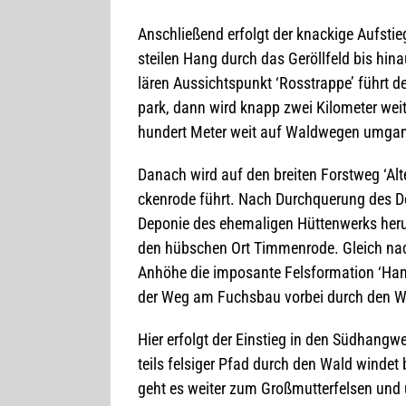
Anschlie­ßend erfolgt der kna­ckige Auf­stieg 
stei­len Hang durch das Geröll­feld bis hin­
lä­ren Aus­sichts­punkt ‘Ross­trappe’ führt d
park, dann wird knapp zwei Kilo­me­ter weit
hun­dert Meter weit auf Wald­we­gen umgan
Danach wird auf den brei­ten Forst­weg ‘Alt
cken­rode führt. Nach Durch­que­rung des D
Depo­nie des ehe­ma­li­gen Hüt­ten­werks h
den hüb­schen Ort Tim­men­rode. Gleich nach
Anhöhe die impo­sante Fels­for­ma­tion ‘Ha
der Weg am Fuchs­bau vor­bei durch den W
Hier erfolgt der Ein­stieg in den Süd­hang­w
teils fel­si­ger Pfad durch den Wald win­det
geht es wei­ter zum Groß­mutter­fel­sen und