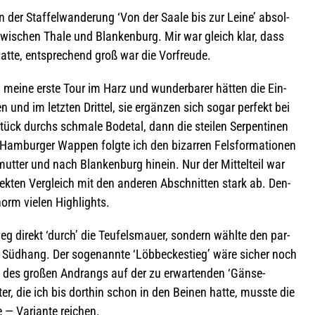
er Staf­fel­wan­de­rung ‘Von der Saale bis zur Leine’ absol­
 zwi­schen Thale und Blan­ken­burg. Mir war gleich klar, dass
hatte, ent­spre­chend groß war die Vorfreude.
n meine erste Tour im Harz und wun­der­ba­rer hät­ten die Ein­
n und im letz­ten Drit­tel, sie ergän­zen sich sogar per­fekt bei
ück durchs schmale Bode­tal, dann die stei­len Ser­pen­ti­nen
Ham­bur­ger Wap­pen folgte ich den bizar­ren Fels­for­ma­tio­nen
mutter und nach Blan­ken­burg hin­ein. Nur der Mit­tel­teil war
direk­ten Ver­gleich mit den ande­ren Abschnit­ten stark ab. Den­
norm vie­len Highlights.
 direkt ‘durch’ die Teu­fels­mauer, son­dern wählte den par­
1 im Süd­hang. Der soge­nannte ‘Löb­be­ckestieg’ wäre sicher noch
und des gro­ßen Andrangs auf der zu erwar­ten­den ‘Gän­se­
er, die ich bis dort­hin schon in den Bei­nen hatte, musste die
 — Vari­ante reichen.