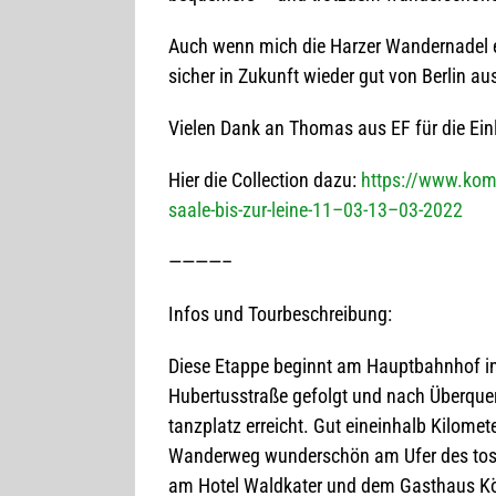
Auch wenn mich die Har­zer Wan­der­na­del et
sicher in Zukunft wie­der gut von Ber­lin a
Vie­len Dank an Tho­mas aus EF für die Ein­la
Hier die Coll­ec­tion dazu:
https://www.komo
saale-bis-zur-leine-11–03-13–03-2022
————–
Infos und Tourbeschreibung:
Diese Etappe beginnt am Haupt­bahn­hof in 
Huber­tus­straße gefolgt und nach Über­que­
tanz­platz erreicht. Gut ein­ein­halb Kilo­me­t
Wan­der­weg wun­der­schön am Ufer des tosen
am Hotel Wald­ka­ter und dem Gast­haus K