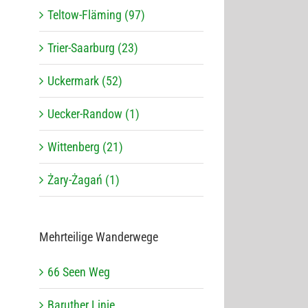
Teltow-Fläming (97)
Trier-Saarburg (23)
Uckermark (52)
Uecker-Randow (1)
Wittenberg (21)
Żary-Żagań (1)
Mehr­tei­lige Wanderwege
66 Seen Weg
Baru­ther Linie