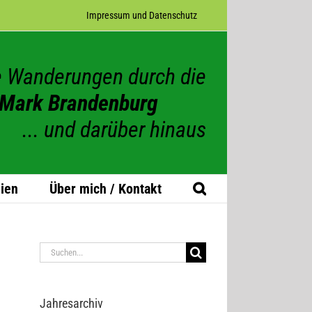
Impres­sum und Datenschutz
 Wanderungen durch die
Mark Brandenburg
... und darüber hinaus
ien
Über mich / Kontakt
Suche
nach:
Jah­res­ar­chiv