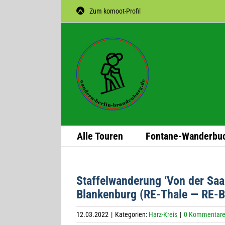
Zum
Zum komoot-Profil
Inhalt
springen
Alle Tou­ren
Fon­­tane-Wan­­der­­bu
Staf­fel­wan­de­rung ‘Von der S
Blan­ken­burg (RE-Thale — RE-
12.03.2022
|
Kategorien:
Harz-Kreis
|
0 Kommentar