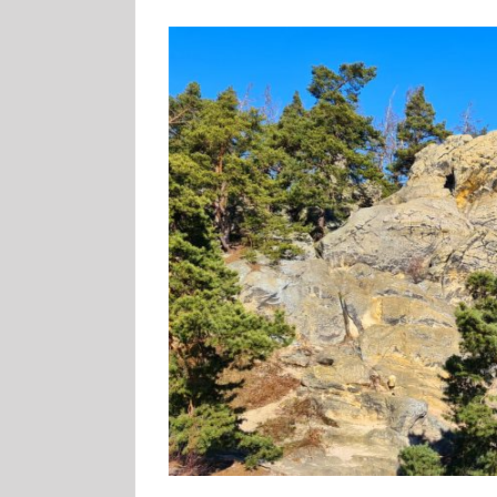
Zeige
grösseres
Bild