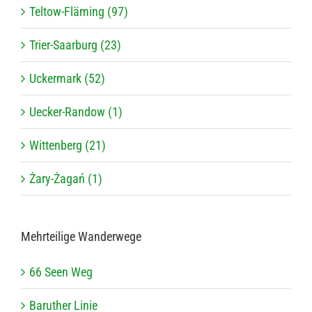
Teltow-Fläming (97)
Trier-Saarburg (23)
Uckermark (52)
Uecker-Randow (1)
Wittenberg (21)
Żary-Żagań (1)
Mehr­tei­lige Wanderwege
66 Seen Weg
Baru­ther Linie