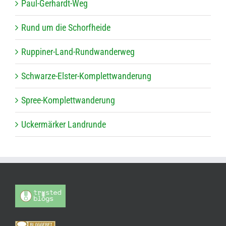
Paul-Ger­hardt-Weg
Rund um die Schorfheide
Rup­pi­ner-Land-Rund­wan­der­weg
Schwarze-Els­ter-Kom­plett­wan­de­rung
Spree-Kom­plett­wan­de­rung
Ucker­mär­ker Landrunde