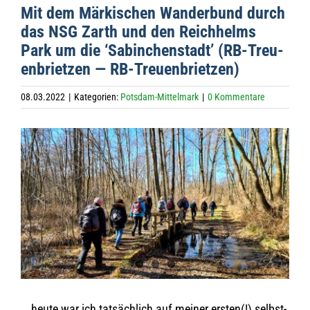
Mit dem Mär­ki­schen Wan­der­bund durch
das NSG Zarth und den Reich­helms
Park um die ‘Sabin­chen­stadt’ (RB-Treu­
en­briet­zen — RB-Treuenbrietzen)
08.03.2022
|
Kategorien:
Potsdam-Mittelmark
|
0 Kommentare
Zeige
grösseres
Bild
… heute war ich tat­säch­lich auf mei­ner ers­ten(!) selbst­