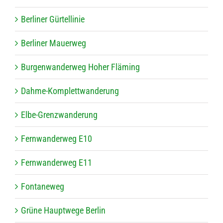
Ber­li­ner Gürtellinie
Ber­li­ner Mauerweg
Bur­gen­wan­der­weg Hoher Fläming
Dahme-Kom­plett­wan­de­rung
Elbe-Grenz­wan­de­rung
Fern­wan­der­weg E10
Fern­wan­der­weg E11
Fon­ta­ne­weg
Grüne Haupt­wege Berlin