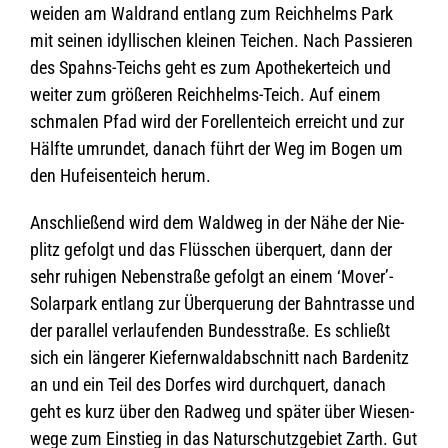
wei­den am Wald­rand ent­lang zum Reich­helms Park
mit sei­nen idyl­li­schen klei­nen Tei­chen. Nach Pas­sie­ren
des Spahns-Teichs geht es zum Apo­the­ker­teich und
wei­ter zum grö­ße­ren Reich­helms-Teich. Auf einem
schma­len Pfad wird der Forel­len­teich erreicht und zur
Hälfte umrun­det, danach führt der Weg im Bogen um
den Huf­ei­sen­teich herum.
Anschlie­ßend wird dem Wald­weg in der Nähe der Nie­
plitz gefolgt und das Flüss­chen über­quert, dann der
sehr ruhi­gen Neben­straße gefolgt an einem ‘Mover’-
Solarpark ent­lang zur Über­que­rung der Bahn­trasse und
der par­al­lel ver­lau­fen­den Bun­des­straße. Es schließt
sich ein län­ge­rer Kie­fern­wald­ab­schnitt nach Bar­denitz
an und ein Teil des Dor­fes wird durch­quert, danach
geht es kurz über den Rad­weg und spä­ter über Wie­sen­
wege zum Ein­stieg in das Natur­schutz­ge­biet Zarth. Gut