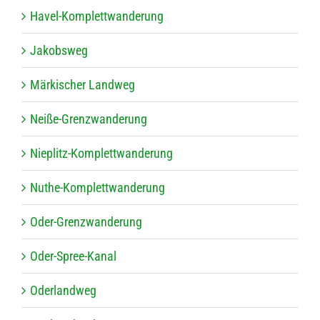
Havel-Kom­plett­wan­de­rung
Jakobs­weg
Mär­ki­scher Landweg
Neiße-Grenz­wan­de­rung
Nie­plitz-Kom­plett­wan­de­rung
Nuthe-Kom­plett­wan­de­rung
Oder-Grenz­wan­de­rung
Oder-Spree-Kanal
Oder­land­weg