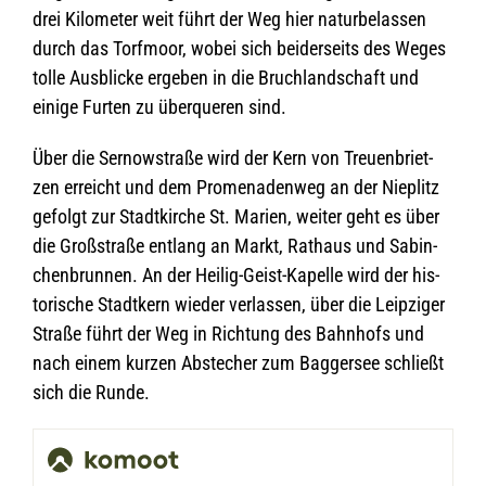
drei Kilo­me­ter weit führt der Weg hier natur­be­las­sen
durch das Torf­moor, wobei sich bei­der­seits des Weges
tolle Aus­bli­cke erge­ben in die Bruch­land­schaft und
einige Fur­ten zu über­que­ren sind.
Über die Ser­now­straße wird der Kern von Treu­en­briet­
zen erreicht und dem Pro­me­na­den­weg an der Nie­plitz
gefolgt zur Stadt­kir­che St. Marien, wei­ter geht es über
die Groß­straße ent­lang an Markt, Rat­haus und Sabin­
chen­brun­nen. An der Hei­lig-Geist-Kapelle wird der his­
to­ri­sche Stadt­kern wie­der ver­las­sen, über die Leip­zi­ger
Straße führt der Weg in Rich­tung des Bahn­hofs und
nach einem kur­zen Abste­cher zum Bag­ger­see schließt
sich die Runde.