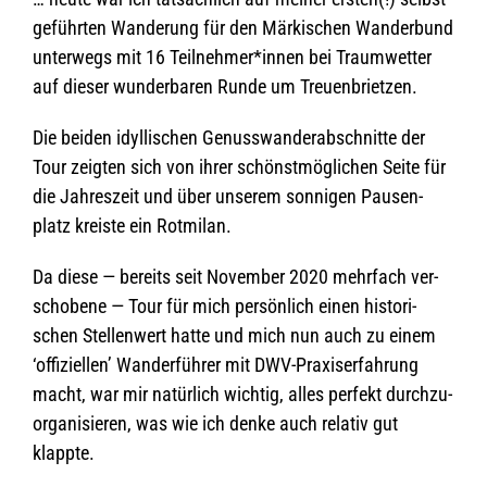
ge­führ­ten Wan­de­rung für den Mär­ki­schen Wan­der­bund
unter­wegs mit 16 Teilnehmer*innen bei Traum­wet­ter
auf die­ser wun­der­ba­ren Runde um Treuenbrietzen.
Die bei­den idyl­li­schen Genuss­wan­der­ab­schnitte der
Tour zeig­ten sich von ihrer schönst­mög­li­chen Seite für
die Jah­res­zeit und über unse­rem son­ni­gen Pau­sen­
platz kreiste ein Rotmilan.
Da diese — bereits seit Novem­ber 2020 mehr­fach ver­
scho­bene — Tour für mich per­sön­lich einen his­to­ri­
schen Stel­len­wert hatte und mich nun auch zu einem
‘offi­zi­el­len’ Wan­der­füh­rer mit DWV-Pra­xis­er­fah­rung
macht, war mir natür­lich wich­tig, alles per­fekt durch­zu­
or­ga­ni­sie­ren, was wie ich denke auch rela­tiv gut
klappte.