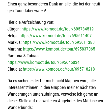
Einen ganz beson­de­ren Dank an alle, die bei der heu­ti­
gen Tour dabei waren!
Hier die Auf­zeich­nung von:
Jür­gen:
https://www.komoot.de/tour/695734519
Helga:
https://www.komoot.de/tour/695611407
Mar­kus:
https://www.komoot.de/tour/695611380
Mar­tina:
https://www.komoot.de/tour/695837065
Ramona & Tobias:
https://www.komoot.de/tour/695645034
Clau­dia:
https://www.komoot.de/tour/695718218
Da es sicher lei­der für mich nicht klap­pen wird, alle
Interessent*innen in den Grup­pen mei­ner nächs­ten
Wan­de­run­gen unter­zu­brin­gen, ver­weise ich gerne an
die­ser Stelle auf die wei­te­ren Ange­bote des Mär­ki­schen
Wanderbunds: