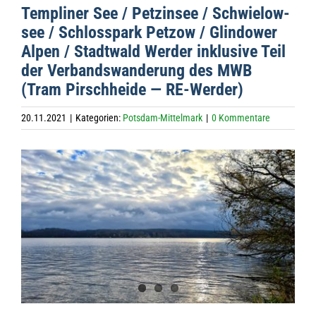
Temp­li­ner See / Pet­zin­see / Schwie­low­
see / Schloss­park Pet­zow / Glin­dower
Alpen / Stadt­wald Wer­der inklu­sive Teil
der Ver­bands­wan­de­rung des MWB
(Tram Pirsch­heide — RE-Werder)
20.11.2021
|
Kategorien:
Potsdam-Mittelmark
|
0 Kommentare
Zeige
grösseres
Bild