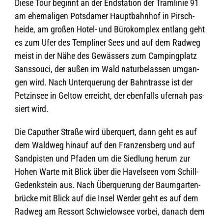
Diese Tour beginnt an der End­sta­tion der Tram­li­nie 91
am ehe­ma­li­gen Pots­da­mer Haupt­bahn­hof in Pirsch­
heide, am gro­ßen Hotel- und Büro­kom­plex ent­lang geht
es zum Ufer des Temp­li­ner Sees und auf dem Rad­weg
meist in der Nähe des Gewäs­sers zum Cam­ping­platz
Sans­souci, der außen im Wald natur­be­las­sen umgan­
gen wird. Nach Unter­que­rung der Bahn­trasse ist der
Pet­zin­see in Gel­tow erreicht, der eben­falls ufer­nah pas­
siert wird.
Die Capu­ther Straße wird über­quert, dann geht es auf
dem Wald­weg hin­auf auf den Fran­zens­berg und auf
Sand­pis­ten und Pfa­den um die Sied­lung herum zur
Hohen Warte mit Blick über die Havel­seen vom Schill-
Gedenk­stein aus. Nach Über­que­rung der Baum­gar­ten­
brü­cke mit Blick auf die Insel Wer­der geht es auf dem
Rad­weg am Res­sort Schwie­low­see vor­bei, danach dem