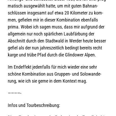
ma­tisch aus­ge­wählt hatte, um mit guten Bahn­an­
schlüs­sen ins­ge­samt auf etwa 20 Kilo­me­ter zu kom­
men, gefie­len mir in die­ser Kom­bi­na­tion eben­falls
prima. Wobei ich sagen muss, dass mir auf­grund der
all­ge­mein nur noch spär­li­chen Laub­fär­bung der
Abschnitt durch den Stadt­wald in Wer­der heute bes­ser
gefiel als der nun jah­res­zeit­lich bedingt bereits recht
karge und trübe Pfad durch die Glin­dower Alpen.
Im End­ef­fekt jeden­falls für mich wie­der eine sehr
schöne Kom­bi­na­tion aus Grup­pen- und Solo­wan­de­
rung, wie ich sie gerne in dem Kon­text mag.
————-
Infos und Tourbeschreibung: