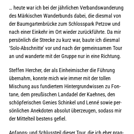
… heute war ich bei der jähr­li­chen Ver­bands­wan­de­rung
des Mär­ki­schen Wan­der­bunds dabei, die dies­mal von
der Baum­gar­ten­brü­cke zum Schloss­park Pet­zow und
nach einer Ein­kehr im Ort wie­der zurück­führte. Da mir
per­sön­lich die Stre­cke zu kurz war, baute ich dies­mal
‘Solo-Abschnitte’ vor und nach der gemein­sa­men Tour
an und wan­derte mit der Gruppe nur in eine Richtung.
Stef­fen Her­cher, der als Ein­hei­mi­scher die Füh­rung
über­nahm, konnte mich wie immer mit der tol­len
Mischung aus fun­dier­tem Hin­ter­grund­wis­sen zu Fon­
tane, dem preu­ßi­schen Land­adel der Kaeh­nes, den
schöp­fe­ri­schen Genies Schin­kel und Lenné sowie per­
sön­li­chen Anek­do­ten abso­lut über­zeu­gen, sodass mir
der Mit­tel­teil bes­tens gefiel.
Anfangs- und Schluss­teil die­ser Tour, die ich eher prag­