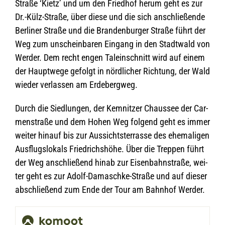
Straße ‘Kietz’ und um den Fried­hof herum geht es zur
Dr.-Külz-Straße, über diese und die sich anschlie­ßende
Ber­li­ner Straße und die Bran­den­bur­ger Straße führt der
Weg zum unschein­ba­ren Ein­gang in den Stadt­wald von
Wer­der. Dem recht engen Tal­ein­schnitt wird auf einem
der Haupt­wege gefolgt in nörd­li­cher Rich­tung, der Wald
wie­der ver­las­sen am Erdebergweg.
Durch die Sied­lun­gen, der Kem­nit­zer Chaus­see der Car­
men­straße und dem Hohen Weg fol­gend geht es immer
wei­ter hin­auf bis zur Aus­sichts­ter­rasse des ehe­ma­li­gen
Aus­flugs­lo­kals Fried­richs­höhe. Über die Trep­pen führt
der Weg anschlie­ßend hinab zur Eisen­bahn­straße, wei­
ter geht es zur Adolf-Damaschke-Straße und auf die­ser
abschlie­ßend zum Ende der Tour am Bahn­hof Werder.