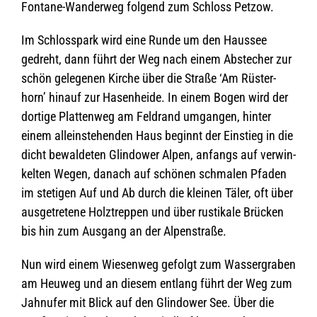
Fon­tane-Wan­der­weg fol­gend zum Schloss Petzow.
Im Schloss­park wird eine Runde um den Haus­see
gedreht, dann führt der Weg nach einem Abste­cher zur
schön gele­ge­nen Kir­che über die Straße ‘Am Rüs­ter­
horn’ hin­auf zur Hasen­heide. In einem Bogen wird der
dor­tige Plat­ten­weg am Feld­rand umgan­gen, hin­ter
einem allein­ste­hen­den Haus beginnt der Ein­stieg in die
dicht bewal­de­ten Glin­dower Alpen, anfangs auf ver­win­
kel­ten Wegen, danach auf schö­nen schma­len Pfa­den
im ste­ti­gen Auf und Ab durch die klei­nen Täler, oft über
aus­ge­tre­tene Holz­trep­pen und über rus­ti­kale Brü­cken
bis hin zum Aus­gang an der Alpenstraße.
Nun wird einem Wie­sen­weg gefolgt zum Was­ser­gra­ben
am Heu­weg und an die­sem ent­lang führt der Weg zum
Jah­nufer mit Blick auf den Glin­dower See. Über die