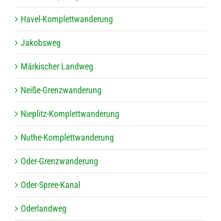
Havel-Kom­plett­wan­de­rung
Jakobs­weg
Mär­ki­scher Landweg
Neiße-Grenz­wan­de­rung
Nie­plitz-Kom­plett­wan­de­rung
Nuthe-Kom­plett­wan­de­rung
Oder-Grenz­wan­de­rung
Oder-Spree-Kanal
Oder­land­weg