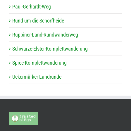
Paul-Ger­hardt-Weg
Rund um die Schorfheide
Rup­pi­ner-Land-Rund­wan­der­weg
Schwarze-Els­ter-Kom­plett­wan­de­rung
Spree-Kom­plett­wan­de­rung
Ucker­mär­ker Landrunde