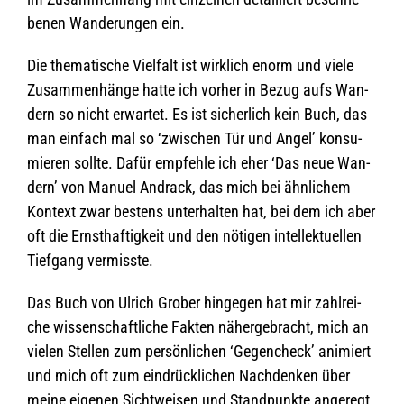
be­nen Wan­de­run­gen ein.
Die the­ma­ti­sche Viel­falt ist wirk­lich enorm und viele
Zusam­men­hänge hatte ich vor­her in Bezug aufs Wan­
dern so nicht erwar­tet. Es ist sicher­lich kein Buch, das
man ein­fach mal so ‘zwi­schen Tür und Angel’ kon­su­
mie­ren sollte. Dafür emp­fehle ich eher ‘Das neue Wan­
dern’ von Manuel Andrack, das mich bei ähn­li­chem
Kon­text zwar bes­tens unter­hal­ten hat, bei dem ich aber
oft die Ernst­haf­tig­keit und den nöti­gen intel­lek­tu­el­len
Tief­gang vermisste.
Das Buch von Ulrich Gro­ber hin­ge­gen hat mir zahl­rei­
che wis­sen­schaft­li­che Fak­ten näher­ge­bracht, mich an
vie­len Stel­len zum per­sön­li­chen ‘Gegen­check’ ani­miert
und mich oft zum ein­drück­li­chen Nach­den­ken über
meine eige­nen Sicht­wei­sen und Stand­punkte angeregt.