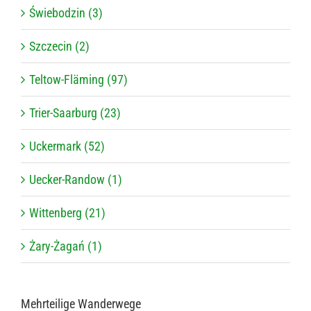
Świebodzin (3)
Szczecin (2)
Teltow-Fläming (97)
Trier-Saarburg (23)
Uckermark (52)
Uecker-Randow (1)
Wittenberg (21)
Żary-Żagań (1)
Mehr­tei­lige Wanderwege