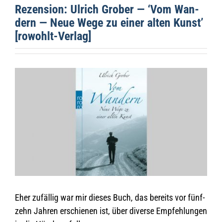
Rezen­sion: Ulrich Gro­ber — ‘Vom Wan­
dern — Neue Wege zu einer alten Kunst’
[rowohlt-Ver­lag]
Zeige
grösseres
Bild
Eher zufäl­lig war mir die­ses Buch, das bereits vor fünf­
zehn Jah­ren erschie­nen ist, über diverse Emp­feh­lun­gen