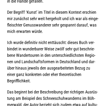
in die Hände gefallen.
Der Begriff ‘Kunst’ im Titel in die­sem Kon­text erschien
mir zunächst sehr weit her­ge­holt und ich war als ein­ge­
fleisch­ter Genuss­wan­de­rer sehr gespannt dar­auf, was
mich erwar­ten würde.
Ich wurde defi­ni­tiv nicht ent­täuscht: die­ses Buch ver­
bin­det in wun­der­ba­rer Weise zwölf sehr gut beschrie­
bene Wan­der­tou­ren in den unter­schied­lichs­ten Regio­
nen und Land­schafts­for­men in Deutsch­land und dar­
über hin­aus jeweils den aus­ge­ar­bei­te­ten Bezug zu
einer ganz kon­kre­ten oder eher theo­re­ti­schen
Begrifflichkeit.
Das beginnt bei der Beschrei­bung der rich­ti­gen Aus­rüs­
tung am Bei­spiel des Schnee­schuh­wan­derns im Böh­
mer­wald, der Autor bezieht sich zudem etwa auf kul­tu­