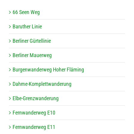
66 Seen Weg
Baru­ther Linie
Ber­li­ner Gürtellinie
Ber­li­ner Mauerweg
Bur­gen­wan­der­weg Hoher Fläming
Dahme-Kom­plett­wan­de­rung
Elbe-Grenz­wan­de­rung
Fern­wan­der­weg E10
Fern­wan­der­weg E11