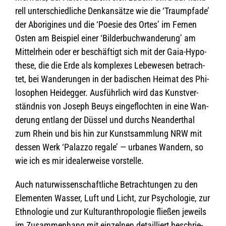
rell unter­schied­li­che Denk­an­sätze wie die ‘Traum­pfade’
der Abori­gi­nes und die ‘Poe­sie des Ortes’ im Fer­nen
Osten am Bei­spiel einer ‘Bil­der­buch­wan­de­rung’ am
Mit­tel­rhein oder er beschäf­tigt sich mit der Gaia-Hypo­
these, die die Erde als kom­ple­xes Lebe­we­sen betrach­
tet, bei Wan­de­run­gen in der badi­schen Hei­mat des Phi­
lo­so­phen Heid­eg­ger. Aus­führ­lich wird das Kunst­ver­
ständ­nis von Joseph Beuys ein­ge­floch­ten in eine Wan­
de­rung ent­lang der Düs­sel und durchs Nean­der­thal
zum Rhein und bis hin zur Kunst­samm­lung NRW mit
des­sen Werk ‘Palazzo regale’ — urba­nes Wan­dern, so
wie ich es mir idea­ler­weise vorstelle.
Auch natur­wis­sen­schaft­li­che Betrach­tun­gen zu den
Ele­men­ten Was­ser, Luft und Licht, zur Psy­cho­lo­gie, zur
Eth­no­lo­gie und zur Kul­tur­anthro­po­lo­gie flie­ßen jeweils
im Zusam­men­hang mit ein­zel­nen detail­liert beschrie­