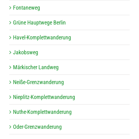
Fon­ta­ne­weg
Grüne Haupt­wege Berlin
Havel-Kom­plett­wan­de­rung
Jakobs­weg
Mär­ki­scher Landweg
Neiße-Grenz­wan­de­rung
Nie­plitz-Kom­plett­wan­de­rung
Nuthe-Kom­plett­wan­de­rung
Oder-Grenz­wan­de­rung