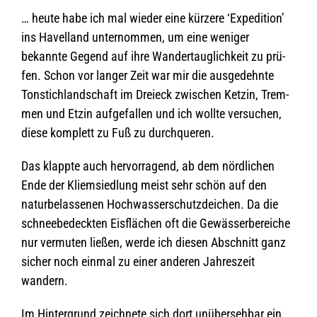
… heute habe ich mal wie­der eine kür­zere ‘Expe­di­tion’
ins Havel­land unter­nom­men, um eine weni­ger
bekannte Gegend auf ihre Wan­der­taug­lich­keit zu prü­
fen. Schon vor lan­ger Zeit war mir die aus­ge­dehnte
Ton­stich­land­schaft im Drei­eck zwi­schen Ket­zin, Trem­
men und Etzin auf­ge­fal­len und ich wollte ver­su­chen,
diese kom­plett zu Fuß zu durchqueren.
Das klappte auch her­vor­ra­gend, ab dem nörd­li­chen
Ende der Kli­em­sied­lung meist sehr schön auf den
natur­be­las­se­nen Hoch­was­ser­schutz­dei­chen. Da die
schnee­be­deck­ten Eis­flä­chen oft die Gewäs­ser­be­rei­che
nur ver­mu­ten lie­ßen, werde ich die­sen Abschnitt ganz
sicher noch ein­mal zu einer ande­ren Jah­res­zeit
wandern.
Im Hin­ter­grund zeich­nete sich dort unüber­seh­bar ein