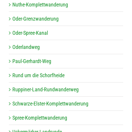
Nuthe-Kom­plett­wan­de­rung
Oder-Grenz­wan­de­rung
Oder-Spree-Kanal
Oder­land­weg
Paul-Ger­hardt-Weg
Rund um die Schorfheide
Rup­pi­ner-Land-Rund­wan­der­weg
Schwarze-Els­ter-Kom­plett­wan­de­rung
Spree-Kom­plett­wan­de­rung
Ucker­mär­ker Landrunde