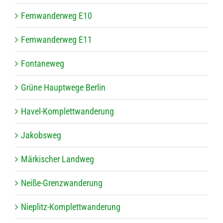
Fern­wan­der­weg E10
Fern­wan­der­weg E11
Fon­ta­ne­weg
Grüne Haupt­wege Berlin
Havel-Kom­plett­wan­de­rung
Jakobs­weg
Mär­ki­scher Landweg
Neiße-Grenz­wan­de­rung
Nie­plitz-Kom­plett­wan­de­rung