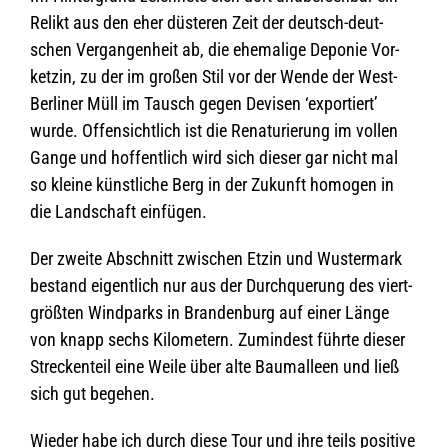
Relikt aus den eher düs­te­ren Zeit der deutsch-deut­
schen Ver­gan­gen­heit ab, die ehe­ma­lige Depo­nie Vor­
ket­zin, zu der im gro­ßen Stil vor der Wende der West-
Ber­li­ner Müll im Tausch gegen Devi­sen ‘expor­tiert’
wurde. Offen­sicht­lich ist die Rena­tu­rie­rung im vol­len
Gange und hof­fent­lich wird sich die­ser gar nicht mal
so kleine künst­li­che Berg in der Zukunft homo­gen in
die Land­schaft einfügen.
Der zweite Abschnitt zwi­schen Etzin und Wus­ter­mark
bestand eigent­lich nur aus der Durch­que­rung des viert­
größ­ten Wind­parks in Bran­den­burg auf einer Länge
von knapp sechs Kilo­me­tern. Zumin­dest führte die­ser
Stre­cken­teil eine Weile über alte Baum­al­leen und ließ
sich gut begehen.
Wie­der habe ich durch diese Tour und ihre teils posi­tive