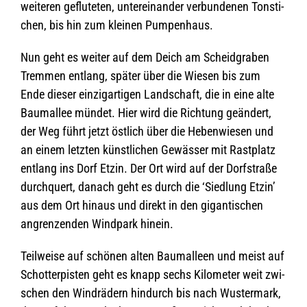
wei­te­ren geflu­te­ten, unter­ein­an­der ver­bun­de­nen Ton­sti­
chen, bis hin zum klei­nen Pumpenhaus.
Nun geht es wei­ter auf dem Deich am Scheid­gra­ben
Trem­men ent­lang, spä­ter über die Wie­sen bis zum
Ende die­ser ein­zig­ar­ti­gen Land­schaft, die in eine alte
Baum­al­lee mün­det. Hier wird die Rich­tung geän­dert,
der Weg führt jetzt öst­lich über die Heben­wie­sen und
an einem letz­ten künst­li­chen Gewäs­ser mit Rast­platz
ent­lang ins Dorf Etzin. Der Ort wird auf der Dorf­straße
durch­quert, danach geht es durch die ‘Sied­lung Etzin’
aus dem Ort hin­aus und direkt in den gigan­ti­schen
angren­zen­den Wind­park hinein.
Teil­weise auf schö­nen alten Baum­al­leen und meist auf
Schot­ter­pis­ten geht es knapp sechs Kilo­me­ter weit zwi­
schen den Wind­rä­dern hin­durch bis nach Wus­ter­mark,