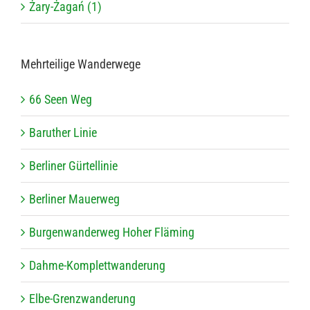
Żary-Żagań (1)
Mehr­tei­lige Wanderwege
66 Seen Weg
Baru­ther Linie
Ber­li­ner Gürtellinie
Ber­li­ner Mauerweg
Bur­gen­wan­der­weg Hoher Fläming
Dahme-Kom­plett­wan­de­rung
Elbe-Grenz­wan­de­rung