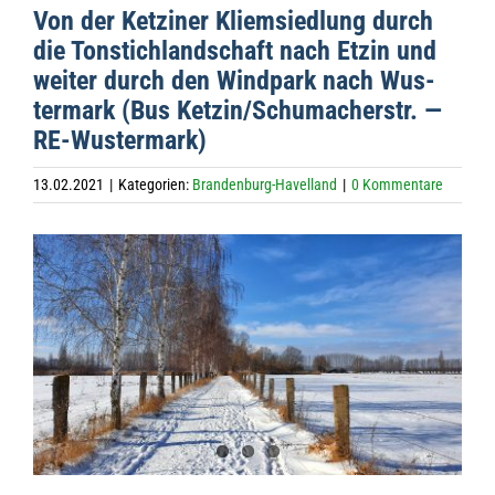
Von der Ket­zi­ner Kli­em­sied­lung durch
die Ton­stich­land­schaft nach Etzin und
wei­ter durch den Wind­park nach Wus­
ter­mark (Bus Ketzin/Schumacherstr. —
RE-Wustermark)
13.02.2021
|
Kategorien:
Brandenburg-Havelland
|
0 Kommentare
Zeige
grösseres
Bild