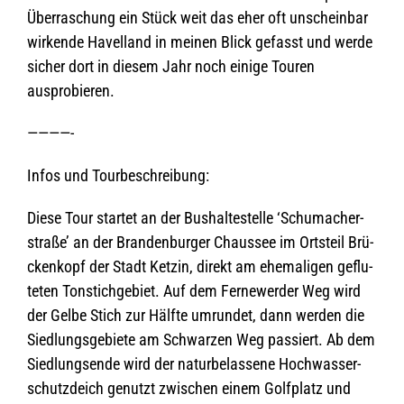
Über­ra­schung ein Stück weit das eher oft unschein­bar
wir­kende Havel­land in mei­nen Blick gefasst und werde
sicher dort in die­sem Jahr noch einige Tou­ren
ausprobieren.
————-
Infos und Tourbeschreibung:
Diese Tour star­tet an der Bus­hal­te­stelle ‘Schu­ma­cher­
straße’ an der Bran­den­bur­ger Chaus­see im Orts­teil Brü­
cken­kopf der Stadt Ket­zin, direkt am ehe­ma­li­gen geflu­
te­ten Ton­stich­ge­biet. Auf dem Fer­ne­wer­der Weg wird
der Gelbe Stich zur Hälfte umrun­det, dann wer­den die
Sied­lungs­ge­biete am Schwar­zen Weg pas­siert. Ab dem
Sied­lungs­ende wird der natur­be­las­sene Hoch­was­ser­
schutz­deich genutzt zwi­schen einem Golf­platz und