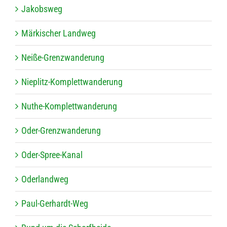
Jakobs­weg
Mär­ki­scher Landweg
Neiße-Grenz­wan­de­rung
Nie­plitz-Kom­plett­wan­de­rung
Nuthe-Kom­plett­wan­de­rung
Oder-Grenz­wan­de­rung
Oder-Spree-Kanal
Oder­land­weg
Paul-Ger­hardt-Weg