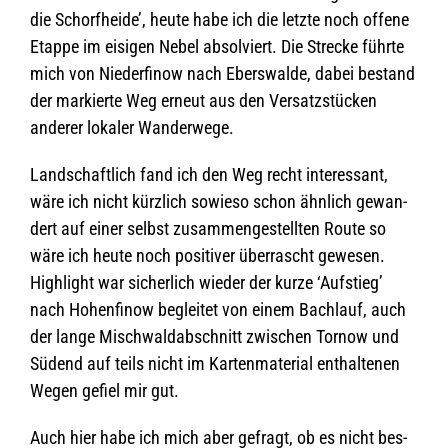
die Schorf­heide’, heute habe ich die letzte noch offene
Etappe im eisi­gen Nebel absol­viert. Die Stre­cke führte
mich von Nie­der­fi­now nach Ebers­walde, dabei bestand
der mar­kierte Weg erneut aus den Ver­satz­stü­cken
ande­rer loka­ler Wanderwege.
Land­schaft­lich fand ich den Weg recht inter­es­sant,
wäre ich nicht kürz­lich sowieso schon ähn­lich gewan­
dert auf einer selbst zusam­men­ge­stell­ten Route so
wäre ich heute noch posi­ti­ver über­rascht gewe­sen.
High­light war sicher­lich wie­der der kurze ‘Auf­stieg’
nach Hohen­fi­now beglei­tet von einem Bach­lauf, auch
der lange Misch­wald­ab­schnitt zwi­schen Tor­now und
Süd­end auf teils nicht im Kar­ten­ma­te­rial ent­hal­te­nen
Wegen gefiel mir gut.
Auch hier habe ich mich aber gefragt, ob es nicht bes­