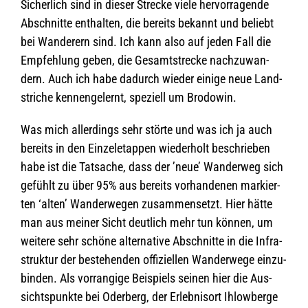
Sicher­lich sind in die­ser Stre­cke viele her­vor­ra­gende
Abschnitte ent­hal­ten, die bereits bekannt und beliebt
bei Wan­de­rern sind. Ich kann also auf jeden Fall die
Emp­feh­lung geben, die Gesamt­stre­cke nach­zu­wan­
dern. Auch ich habe dadurch wie­der einige neue Land­
stri­che ken­nen­ge­lernt, spe­zi­ell um Brodowin.
Was mich aller­dings sehr störte und was ich ja auch
bereits in den Ein­zel­etap­pen wie­der­holt beschrie­ben
habe ist die Tat­sa­che, dass der ’neue’ Wan­der­weg sich
gefühlt zu über 95% aus bereits vor­han­de­nen mar­kier­
ten ‘alten’ Wan­der­we­gen zusam­men­setzt. Hier hätte
man aus mei­ner Sicht deut­lich mehr tun kön­nen, um
wei­tere sehr schöne alter­na­tive Abschnitte in die Infra­
struk­tur der bestehen­den offi­zi­el­len Wan­der­wege ein­zu­
bin­den. Als vor­ran­gige Bei­spiels sei­nen hier die Aus­
sichts­punkte bei Oder­berg, der Erleb­nis­ort Ihlow­berge