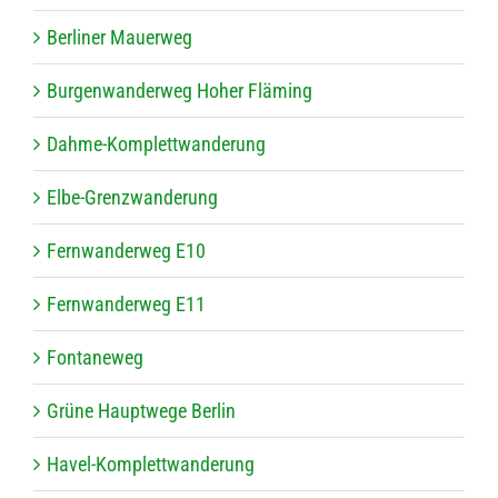
Ber­li­ner Mauerweg
Bur­gen­wan­der­weg Hoher Fläming
Dahme-Kom­plett­wan­de­rung
Elbe-Grenz­wan­de­rung
Fern­wan­der­weg E10
Fern­wan­der­weg E11
Fon­ta­ne­weg
Grüne Haupt­wege Berlin
Havel-Kom­plett­wan­de­rung