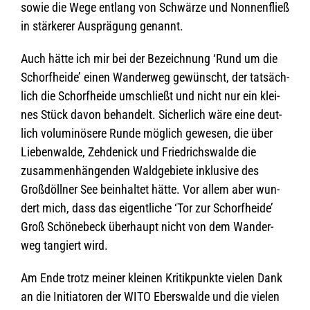
sowie die Wege ent­lang von Schwärze und Non­nen­fließ
in stär­ke­rer Aus­prä­gung genannt.
Auch hätte ich mir bei der Bezeich­nung ‘Rund um die
Schorf­heide’ einen Wan­der­weg gewünscht, der tat­säch­
lich die Schorf­heide umschließt und nicht nur ein klei­
nes Stück davon behan­delt. Sicher­lich wäre eine deut­
lich volu­mi­nö­sere Runde mög­lich gewe­sen, die über
Lie­ben­walde, Zeh­de­nick und Fried­richs­walde die
zusam­men­hän­gen­den Wald­ge­biete inklu­sive des
Großdöll­ner See beinhal­tet hätte. Vor allem aber wun­
dert mich, dass das eigent­li­che ‘Tor zur Schorf­heide’
Groß Schö­ne­beck über­haupt nicht von dem Wan­der­
weg tan­giert wird.
Am Ende trotz mei­ner klei­nen Kri­tik­punkte vie­len Dank
an die Initia­to­ren der WITO Ebers­walde und die vie­len