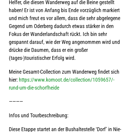
Hel­fer, die die­sen Wan­der­weg auf die Beine gestellt
haben! Er ist von Anfang bis Ende vor­züg­lich mar­kiert
und mich freut es vor allem, dass die sehr abge­le­gene
Gegend um Oder­berg dadurch etwas stär­ker in den
Fokus der Wan­der­land­schaft rückt. Ich bin sehr
gespannt dar­auf, wie der Weg ange­nom­men wird und
drü­cke die Dau­men, dass er ein gro­ßer
(tages-)touristischer Erfolg wird.
Meine Gesamt-Coll­ec­tion zum Wan­der­weg fin­det sich
hier:
https://www.komoot.de/collection/1059657/-
rund-um-die-schorfheide
————
Infos und Tourbeschreibung:
Diese Etappe star­tet an der Bus­hal­te­stelle ‘Dorf’ in Nie­