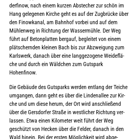
der­fi­now, nach einem kur­zen Abste­cher zur schön im
Hang gele­ge­nen Kir­che geht es auf der Zug­brü­cke über
den Finow­ka­nal, am Bahn­hof vor­bei und auf dem
Müh­len­weg in Rich­tung der Was­ser­mühle. Der Weg
führt auf Beton­plat­ten berg­auf, beglei­tet von einem
plät­schern­den klei­nen Bach bis zur Abzwei­gung zum
Karls­werk, danach über eine lang­ge­zo­gene Wei­de­flä­
che und durch ein Wäld­chen zum Guts­park
Hohenfinow.
Die Gebäude des Guts­parks wer­den ent­lang der Tei­che
umgan­gen, dann geht es über die Lin­den­al­lee zur Kir­
che und um diese herum, der Ort wird anschlie­ßend
über die Gers­dor­fer Straße in west­li­cher Rich­tung ver­
las­sen. Etwa einen Kilo­me­ter weit führt der Weg
geschützt von Hecken über die Fel­der, danach in den
Wald hin­ein. Bei der ers­ten Mög­lich­keit wird abge­