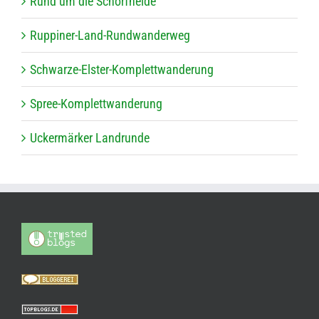
Rund um die Schorfheide
Rup­pi­ner-Land-Rund­wan­der­weg
Schwarze-Els­ter-Kom­plett­wan­de­rung
Spree-Kom­plett­wan­de­rung
Ucker­mär­ker Landrunde