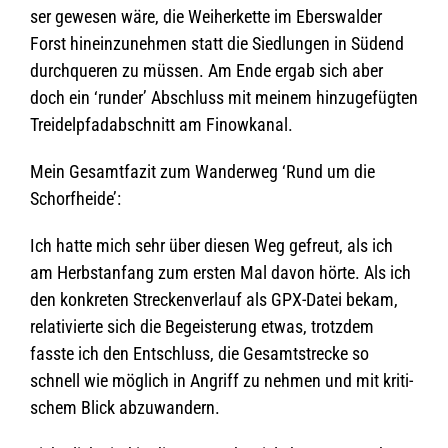
ser gewe­sen wäre, die Weiher­kette im Ebers­wal­der
Forst hin­ein­zu­neh­men statt die Sied­lun­gen in Süd­end
durch­que­ren zu müs­sen. Am Ende ergab sich aber
doch ein ‘run­der’ Abschluss mit mei­nem hin­zu­ge­füg­ten
Trei­del­pfad­ab­schnitt am Finowkanal.
Mein Gesamt­fa­zit zum Wan­der­weg ‘Rund um die
Schorfheide’:
Ich hatte mich sehr über die­sen Weg gefreut, als ich
am Herbst­an­fang zum ers­ten Mal davon hörte. Als ich
den kon­kre­ten Stre­cken­ver­lauf als GPX-Datei bekam,
rela­ti­vierte sich die Begeis­te­rung etwas, trotz­dem
fasste ich den Ent­schluss, die Gesamt­stre­cke so
schnell wie mög­lich in Angriff zu neh­men und mit kri­ti­
schem Blick abzuwandern.