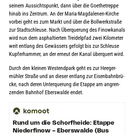
sei­nem Aus­sichts­punkt, dann über die Goe­the­treppe
hinab ins Zen­trum. An der Maria-Mag­da­le­nen-Kir­che
vor­bei geht es zum Markt und über die Boll­werk­straße
zur Stadt­schleuse. Nach Über­que­rung des Finow­ka­nals
wird nun dem asphal­tier­ten Trei­del­pfad zwei Kilo­me­ter
weit ent­lang des Gewäs­sers gefolgt bis zur Schleuse
Kup­fer­ham­mer, an der erneut der Kanal über­quert wird.
Durch den klei­nen West­end­park geht es zur Hee­ger­
müh­ler Straße und an die­ser ent­lang zur Eisen­bahn­brü­
cke, nach deren Unter­que­rung die Etappe am angren­
zen­den Bahn­hof Ebers­walde endet.