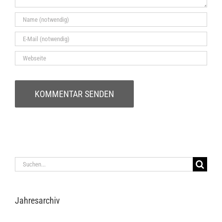
Suche
nach:
Jah­res­ar­chiv