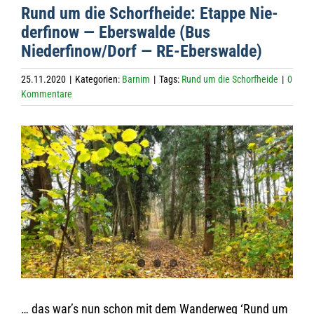
Rund um die Schorf­heide: Etappe Nie­
der­fi­now — Ebers­walde (Bus
Niederfinow/Dorf — RE-Eberswalde)
25.11.2020
|
Kategorien:
Barnim
|
Tags:
Rund um die Schorfheide
|
0
Kommentare
Zeige
grösseres
Bild
… das war’s nun schon mit dem Wan­der­weg ‘Rund um