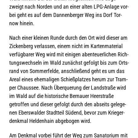
zweigt nach Nor­den und an einer alten LPG-Anlage vor­
bei geht es auf dem Dan­nen­ber­ger Weg ins Dorf Tor­
now hinein.
Nach einer klei­nen Runde durch den Ort wird die­ser am
Zicken­berg ver­las­sen, einem nicht im Kar­ten­ma­te­rial
ver­füg­ba­rer Weg wird mit eini­gen aben­teu­er­li­chen Rich­
tungs­wech­seln im Wald zunächst gefolgt bis zum Orts­
rand von Som­mer­felde, anschlie­ßend geht es um das
Areal eines ehe­ma­li­gen Schieß­plat­zes herum zur Tram­
per Chaus­see. Nach Über­que­rung der Land­straße wird
im Wald auf die his­to­ri­sche Ber­nauer Heer­straße
getrof­fen und die­ser gefolgt durch den abseits gele­ge­
nen Ebers­wal­der Stadt­teil Süd­end, bevor zum Krie­ger­
denk­mal Hel­den­hain abge­bo­gen wird.
Am Denk­mal vor­bei führt der Weg zum Sana­to­rium mit