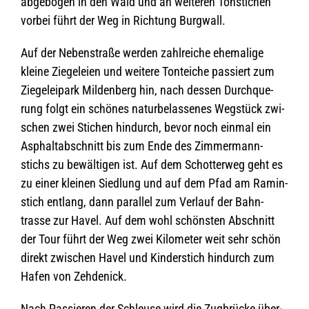
abge­bo­gen in den Wald und an wei­te­ren Ton­sti­chen
vor­bei führt der Weg in Rich­tung Burgwall.
Auf der Neben­straße wer­den zahl­rei­che ehe­ma­lige
kleine Zie­ge­leien und wei­tere Ton­tei­che pas­siert zum
Zie­ge­lei­park Mil­den­berg hin, nach des­sen Durch­que­
rung folgt ein schö­nes natur­be­las­se­nes Weg­stück zwi­
schen zwei Sti­chen hin­durch, bevor noch ein­mal ein
Asphalt­ab­schnitt bis zum Ende des Zim­mer­mann­
stichs zu bewäl­ti­gen ist. Auf dem Schot­ter­weg geht es
zu einer klei­nen Sied­lung und auf dem Pfad am Ramin­
stich ent­lang, dann par­al­lel zum Ver­lauf der Bahn­
trasse zur Havel. Auf dem wohl schöns­ten Abschnitt
der Tour führt der Weg zwei Kilo­me­ter weit sehr schön
direkt zwi­schen Havel und Kin­der­stich hin­durch zum
Hafen von Zehdenick.
Nach Pas­sie­ren der Schleuse wird die Zug­brü­cke über­