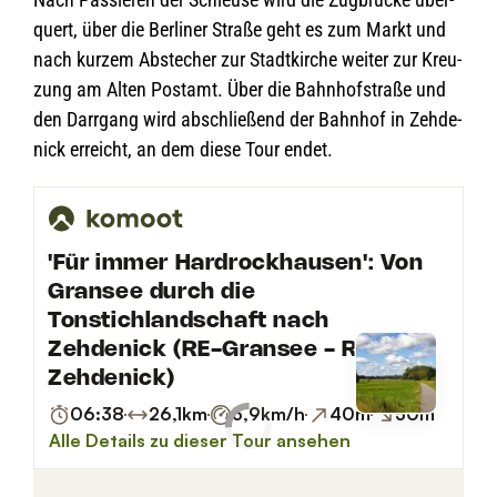
quert, über die Ber­li­ner Straße geht es zum Markt und
nach kur­zem Abste­cher zur Stadt­kir­che wei­ter zur Kreu­
zung am Alten Post­amt. Über die Bahn­hof­straße und
den Darr­gang wird abschlie­ßend der Bahn­hof in Zeh­de­
nick erreicht, an dem diese Tour endet.