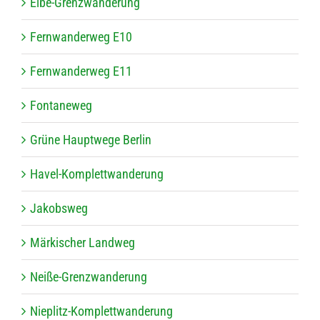
Elbe-Grenz­wan­de­rung
Fern­wan­der­weg E10
Fern­wan­der­weg E11
Fon­ta­ne­weg
Grüne Haupt­wege Berlin
Havel-Kom­plett­wan­de­rung
Jakobs­weg
Mär­ki­scher Landweg
Neiße-Grenz­wan­de­rung
Nie­plitz-Kom­plett­wan­de­rung