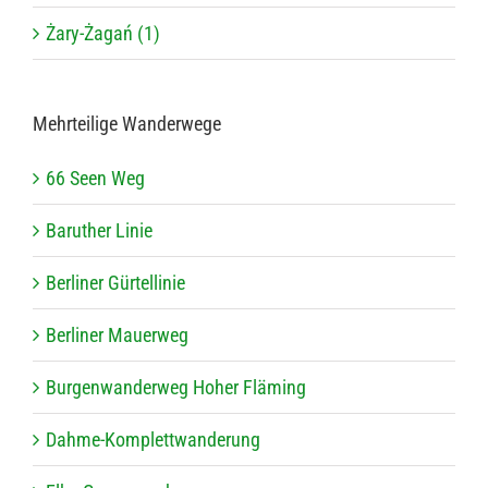
Żary-Żagań (1)
Mehr­tei­lige Wanderwege
66 Seen Weg
Baru­ther Linie
Ber­li­ner Gürtellinie
Ber­li­ner Mauerweg
Bur­gen­wan­der­weg Hoher Fläming
Dahme-Kom­plett­wan­de­rung