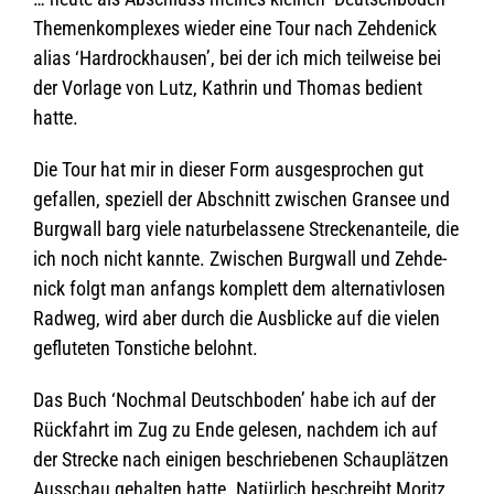
Themenkomplexes wie­der eine Tour nach Zeh­de­nick
alias ‘Hard­rock­hausen’, bei der ich mich teil­weise bei
der Vor­lage von Lutz, Kath­rin und Tho­mas bedient
hatte.
Die Tour hat mir in die­ser Form aus­ge­spro­chen gut
gefal­len, spe­zi­ell der Abschnitt zwi­schen Gran­see und
Burg­wall barg viele natur­be­las­sene Stre­cken­an­teile, die
ich noch nicht kannte. Zwi­schen Burg­wall und Zeh­de­
nick folgt man anfangs kom­plett dem alter­na­tiv­lo­sen
Rad­weg, wird aber durch die Aus­bli­cke auf die vie­len
geflu­te­ten Ton­sti­che belohnt.
Das Buch ‘Noch­mal Deutsch­bo­den’ habe ich auf der
Rück­fahrt im Zug zu Ende gele­sen, nach­dem ich auf
der Stre­cke nach eini­gen beschrie­be­nen Schau­plät­zen
Aus­schau gehal­ten hatte. Natür­lich beschreibt Moritz