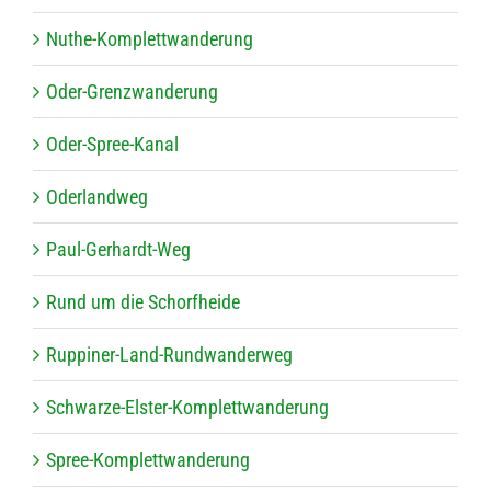
Nuthe-Kom­plett­wan­de­rung
Oder-Grenz­wan­de­rung
Oder-Spree-Kanal
Oder­land­weg
Paul-Ger­hardt-Weg
Rund um die Schorfheide
Rup­pi­ner-Land-Rund­wan­der­weg
Schwarze-Els­ter-Kom­plett­wan­de­rung
Spree-Kom­plett­wan­de­rung