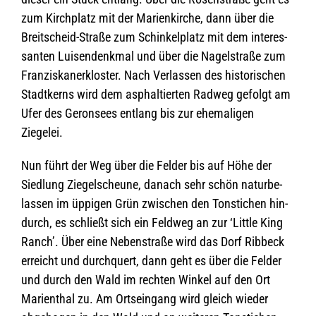
zum Kirch­platz mit der Mari­en­kir­che, dann über die
Breit­scheid-Straße zum Schin­kel­platz mit dem inter­es­
san­ten Lui­sen­denk­mal und über die Nagel­straße zum
Fran­zis­ka­ner­klos­ter. Nach Ver­las­sen des his­to­ri­schen
Stadt­kerns wird dem asphal­tier­ten Rad­weg gefolgt am
Ufer des Geron­sees ent­lang bis zur ehe­ma­li­gen
Ziegelei.
Nun führt der Weg über die Fel­der bis auf Höhe der
Sied­lung Zie­gel­scheune, danach sehr schön natur­be­
las­sen im üppi­gen Grün zwi­schen den Ton­sti­chen hin­
durch, es schließt sich ein Feld­weg an zur ‘Little King
Ranch’. Über eine Neben­straße wird das Dorf Rib­beck
erreicht und durch­quert, dann geht es über die Fel­der
und durch den Wald im rech­ten Win­kel auf den Ort
Mari­en­thal zu. Am Orts­ein­gang wird gleich wie­der