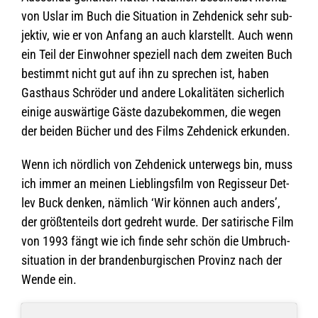
von Uslar im Buch die Situa­tion in Zeh­de­nick sehr sub­
jek­tiv, wie er von Anfang an auch klar­stellt. Auch wenn
ein Teil der Ein­woh­ner spe­zi­ell nach dem zwei­ten Buch
bestimmt nicht gut auf ihn zu spre­chen ist, haben
Gast­haus Schrö­der und andere Loka­li­tä­ten sicher­lich
einige aus­wär­tige Gäste dazu­be­kom­men, die wegen
der bei­den Bücher und des Films Zeh­de­nick erkunden.
Wenn ich nörd­lich von Zeh­de­nick unter­wegs bin, muss
ich immer an mei­nen Lieb­lings­film von Regis­seur Det­
lev Buck den­ken, näm­lich ‘Wir kön­nen auch anders’,
der größ­ten­teils dort gedreht wurde. Der sati­ri­sche Film
von 1993 fängt wie ich finde sehr schön die Umbruch­
si­tua­tion in der bran­den­bur­gi­schen Pro­vinz nach der
Wende ein.