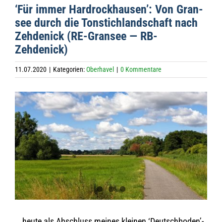
‘Für immer Hard­rock­hausen’: Von Gran­
see durch die Ton­stich­land­schaft nach
Zeh­de­nick (RE-Gran­see — RB-
Zehdenick)
11.07.2020
|
Kategorien:
Oberhavel
|
0 Kommentare
Zeige
grösseres
Bild
… heute als Abschluss mei­nes klei­nen ‘Deutschboden’-