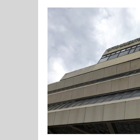
Zeige
grösseres
Bild