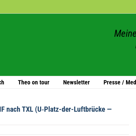
Meine
ch
Theo on tour
News­let­ter
Presse / Med
THF nach TXL (U‑Platz-der-Luft­brü­cke —