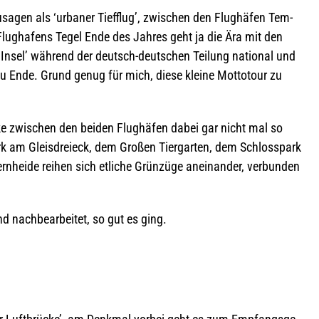
sa­gen als ‘urba­ner Tief­flug’, zwi­schen den Flug­hä­fen Tem­
Flug­ha­fens Tegel Ende des Jah­res geht ja die Ära mit den
er Insel’ wäh­rend der deutsch-deut­schen Tei­lung natio­nal und
ig zu Ende. Grund genug für mich, diese kleine Mot­to­tour zu
­cke zwi­schen den bei­den Flug­hä­fen dabei gar nicht mal so
ark am Gleis­drei­eck, dem Gro­ßen Tier­gar­ten, dem Schloss­park
n­heide rei­hen sich etli­che Grün­züge anein­an­der, ver­bun­den
ind nach­be­ar­bei­tet, so gut es ging.