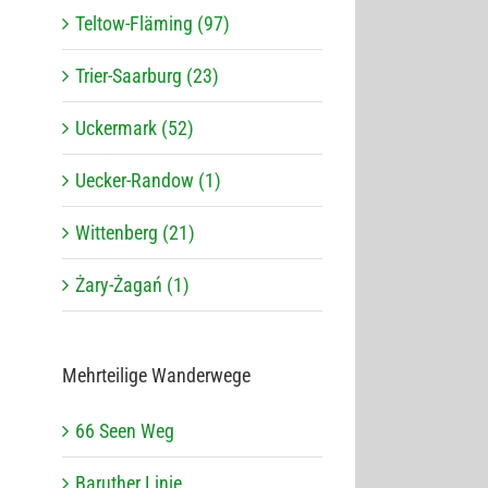
Teltow-Fläming (97)
Trier-Saarburg (23)
Uckermark (52)
Uecker-Randow (1)
Wittenberg (21)
Żary-Żagań (1)
Mehr­tei­lige Wanderwege
66 Seen Weg
Baru­ther Linie