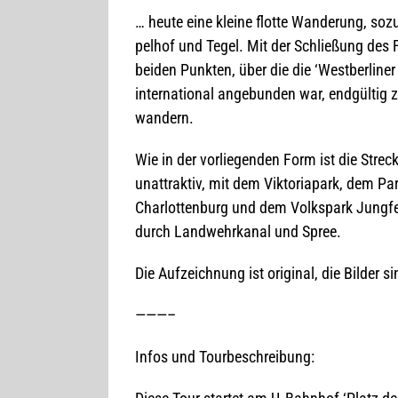
… heute eine kleine flotte Wan­de­rung, sozu­
pel­hof und Tegel. Mit der Schlie­ßung des 
bei­den Punk­ten, über die die ‘West­ber­li­n
inter­na­tio­nal ange­bun­den war, end­gül­t
wandern.
Wie in der vor­lie­gen­den Form ist die Stre
unat­trak­tiv, mit dem Vik­to­ria­park, dem P
Char­lot­ten­burg und dem Volks­park Jung­fer
durch Land­wehr­ka­nal und Spree.
Die Auf­zeich­nung ist ori­gi­nal, die Bil­der s
———–
Infos und Tourbeschreibung: