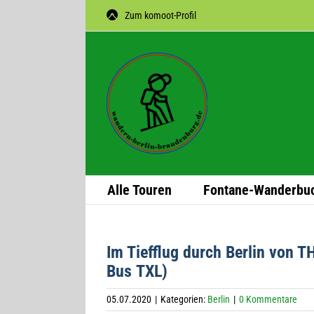
Zum
Zum komoot-Profil
Inhalt
springen
Alle Tou­ren
Fon­­tane-Wan­­der­­bu
Im Tief­flug durch Ber­lin von 
Bus TXL)
05.07.2020
|
Kategorien:
Berlin
|
0 Kommentare