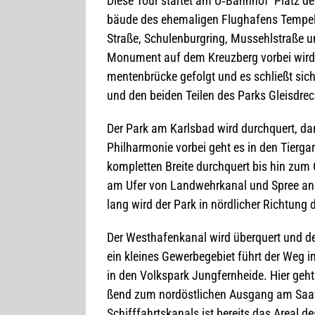
Diese Tour star­tet am U‑Bahnhof ‘Platz der
bäude des ehe­ma­li­gen Flug­ha­fens Tem­pel
Straße, Schu­len­burg­ring, Muss­eh­l­straße 
Monu­ment auf dem Kreuz­berg vor­bei wird
men­ten­brü­cke gefolgt und es schließt si
und den bei­den Tei­len des Parks Gleis­drec
Der Park am Karls­bad wird durch­quert, dan
Phil­har­mo­nie vor­bei geht es in den Tier­gar
kom­plet­ten Breite durch­quert bis hin zum C
am Ufer von Land­wehr­ka­nal und Spree an b
lang wird der Park in nörd­li­cher Rich­tun
Der West­ha­fen­ka­nal wird über­quert un
ein klei­nes Gewer­be­ge­biet führt der Weg 
in den Volks­park Jung­fern­heide. Hier geh
ßend zum nord­öst­li­chen Aus­gang am Saat
Schiff­fahrts­ka­nals ist bereits das Areal d