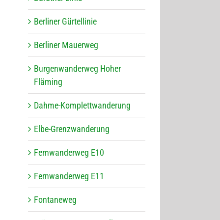
Ber­li­ner Gürtellinie
Ber­li­ner Mauerweg
Bur­gen­wan­der­weg Hoher
Fläming
Dahme-Kom­plett­wan­de­rung
Elbe-Grenz­wan­de­rung
Fern­wan­der­weg E10
Fern­wan­der­weg E11
Fon­ta­ne­weg