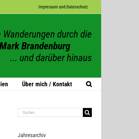
Impres­sum und Datenschutz
 Wanderungen durch die
Mark Brandenburg
... und darüber hinaus
ien
Über mich / Kontakt
Suche
nach:
Jah­res­ar­chiv