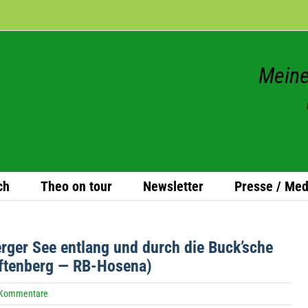
Meine
ch
Theo on tour
News­let­ter
Presse / Med
er­ger See ent­lang und durch die Buck’sche
­ten­berg — RB-Hosena)
 Kommentare