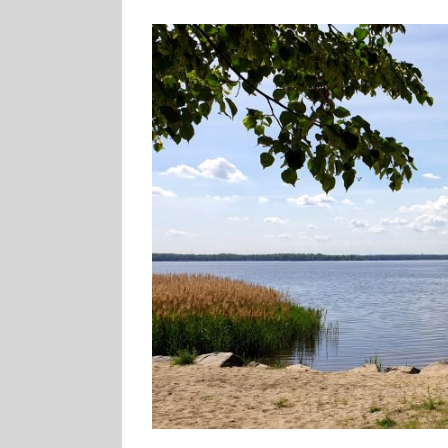
Zeige
grösseres
Bild