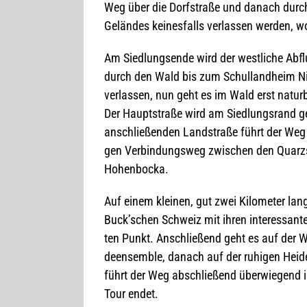
Weg über die Dorf­straße und danach durch
Gelän­des kei­nes­falls ver­las­sen wer­den, 
Am Sied­lungs­ende wird der west­li­che Ab
durch den Wald bis zum Schul­land­heim Ni
ver­las­sen, nun geht es im Wald erst natur­b
Der Haupt­straße wird am Sied­lungs­rand g
anschlie­ßen­den Land­straße führt der Weg
gen Ver­bin­dungs­weg zwi­schen den Quarz­s
Hohenbocka.
Auf einem klei­nen, gut zwei Kilo­me­ter la
Buck’schen Schweiz mit ihren inter­es­san­t
ten Punkt. Anschlie­ßend geht es auf der W
de­en­sem­ble, danach auf der ruhi­gen Hei­d
führt der Weg abschlie­ßend über­wie­gen
Tour endet.