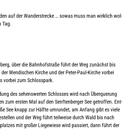
den auf der Wan­der­stre­cke … sowas muss man wirk­lich wol­
n Tag.
­berg, über die Bahn­hof­straße führt der Weg zunächst bis
er Wen­di­schen Kir­che und der Peter-Paul-Kir­che vor­bei
s vor­bei zum Schlosspark.
ung des sehens­wer­ten Schlos­ses wird nach Über­que­rung
n zum ers­ten Mal auf den Senf­ten­ber­ger See getrof­fen. Ent­
roße See knapp zur Hälfte umrun­det, am Anfang gibt es viele
e­stel­len und der Weg führt teil­weise durch Wald bis nach
lat­zes mit gro­ßer Lie­ge­wiese wird pas­siert, dann führt der