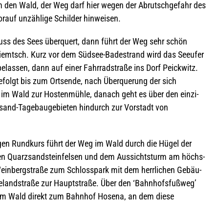
 den Wald, der Weg darf hier wegen der Abrutsch­ge­fahr des
wor­auf unzäh­lige Schil­der hinweisen.
fluss des Sees über­quert, dann führt der Weg sehr schön
emt­sch. Kurz vor dem Süd­see-Bade­strand wird das See­ufer
e­las­sen, dann auf einer Fahr­rad­straße ins Dorf Peick­witz.
efolgt bis zum Orts­ende, nach Über­que­rung der sich
 im Wald zur Hos­ten­mühle, danach geht es über den ein­zi­
and-Tage­bau­ge­bie­ten hin­durch zur Vor­stadt von
n­gen Rund­kurs führt der Weg im Wald durch die Hügel der
en Quarz­sand­stein­fel­sen und dem Aus­sichts­turm am höchs­
ein­berg­straße zum Schloss­park mit dem herr­li­chen Gebäu­
e­land­straße zur Haupt­straße. Über den ‘Bahn­hofs­fuß­weg’
d im Wald direkt zum Bahn­hof Hosena, an dem diese