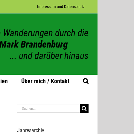
Impres­sum und Datenschutz
 Wanderungen durch die
Mark Brandenburg
... und darüber hinaus
ien
Über mich / Kontakt
Suche
nach:
Jah­res­ar­chiv