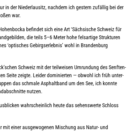
r in der Nie­der­lau­sitz, nach­dem ich ges­tern zufäl­lig bei der
to­ßen war.
 Hohen­bo­cka befin­det sich eine Art ‘Säch­si­sche Schweiz für
and­ge­bil­den, die teils 5–6 Meter hohe fels­ar­tige Struk­tu­ren
s ‘opti­sches Gebirgs­er­leb­nis’ wohl in Bran­den­burg
ck’schen Schweiz mit der teil­wei­sen Umrun­dung des Senf­ten­
ten Seite zeigte. Lei­der domi­nier­ten — obwohl ich früh unter­
rup­pen das schmale Asphalt­band um den See, ich konnte
nd­ab­schnitte nutzen.
s­bli­cken wahr­schein­lich heute das sehens­werte Schloss
ur mit einer aus­ge­wo­ge­nen Mischung aus Natur- und