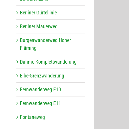
Ber­li­ner Gürtellinie
Ber­li­ner Mauerweg
Bur­gen­wan­der­weg Hoher
Fläming
Dahme-Kom­plett­wan­de­rung
Elbe-Grenz­wan­de­rung
Fern­wan­der­weg E10
Fern­wan­der­weg E11
Fon­ta­ne­weg