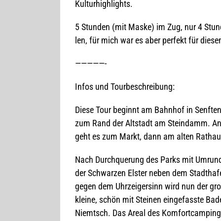
Kulturhighlights.
5 Stun­den (mit Maske) im Zug, nur 4 Stun­
len, für mich war es aber per­fekt für die­se
—————-
Infos und Tourbeschreibung:
Diese Tour beginnt am Bahn­hof in Senf­ten
zum Rand der Alt­stadt am Stein­damm. An d
geht es zum Markt, dann am alten Rat­hau
Nach Durch­que­rung des Parks mit Umrun­d
der Schwar­zen Els­ter neben dem Stadt­ha­fe
ge­gen dem Uhr­zei­ger­sinn wird nun der g
kleine, schön mit Stei­nen ein­ge­fasste Bad
Niemt­sch. Das Areal des Kom­fort­cam­ping­p