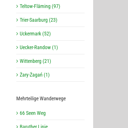
Teltow-Fläming (97)
Trier-Saarburg (23)
Uckermark (52)
Uecker-Randow (1)
Wittenberg (21)
Żary-Żagań (1)
Mehr­tei­lige Wanderwege
66 Seen Weg
Baru­ther Linie