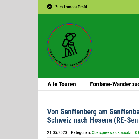
Zum
Zum komoot-Profil
Inhalt
springen
Alle Tou­ren
Fon­­tane-Wan­­der­­bu
Von Senf­ten­berg am Senf­ten­b
Schweiz nach Hosena (RE-Senf
21.05.2020
|
Kategorien:
Oberspreewald-Lausitz
|
0