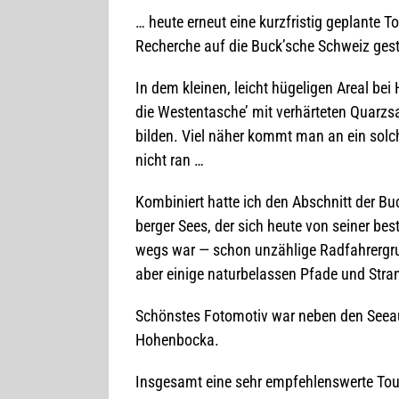
… heute erneut eine kurz­fris­tig geplante Tou
Recher­che auf die Buck’sche Schweiz ges
In dem klei­nen, leicht hüge­li­gen Areal bei
die Wes­ten­ta­sche’ mit ver­här­te­ten Quarz­s
bil­den. Viel näher kommt man an ein sol­che
nicht ran …
Kom­bi­niert hatte ich den Abschnitt der Bu
ber­ger Sees, der sich heute von sei­ner bes­
wegs war — schon unzäh­lige Rad­fah­rer­g
aber einige natur­be­las­sen Pfade und Stra
Schöns­tes Foto­mo­tiv war neben den See­au
Hohenbocka.
Ins­ge­samt eine sehr emp­feh­lens­werte To