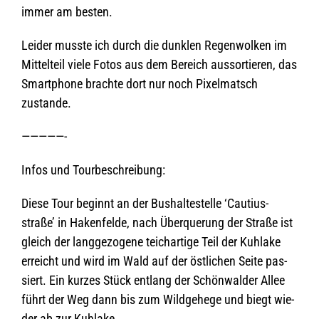
immer am besten.
Lei­der musste ich durch die dunk­len Regen­wol­ken im
Mit­tel­teil viele Fotos aus dem Bereich aus­sor­tie­ren, das
Smart­phone brachte dort nur noch Pixel­matsch
zustande.
—————-
Infos und Tourbeschreibung:
Diese Tour beginnt an der Bus­hal­te­stelle ‘Cau­ti­us­
straße’ in Haken­felde, nach Über­que­rung der Straße ist
gleich der lang­ge­zo­gene teich­ar­tige Teil der Kuh­lake
erreicht und wird im Wald auf der öst­li­chen Seite pas­
siert. Ein kur­zes Stück ent­lang der Schön­wal­der Allee
führt der Weg dann bis zum Wild­ge­hege und biegt wie­
der ab zur Kuhlake.