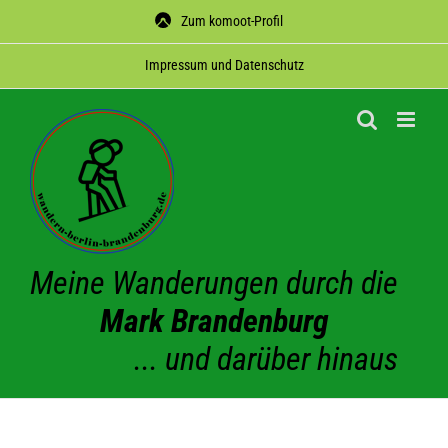
Zum
Zum komoot-Profil
Inhalt
springen
Impres­sum und Datenschutz
Meine Wanderungen durch die
Mark Brandenburg
... und darüber hinaus