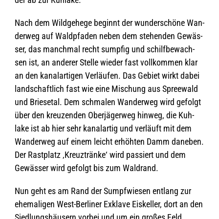
Nach dem Wild­ge­hege beginnt der wun­der­schöne Wan­
der­weg auf Wald­pfa­den neben dem ste­hen­den Gewäs­
ser, das manch­mal recht sump­fig und schilf­be­wach­
sen ist, an ande­rer Stelle wie­der fast voll­kom­men klar
an den kanal­ar­ti­gen Ver­läu­fen. Das Gebiet wirkt dabei
land­schaft­lich fast wie eine Mischung aus Spree­wald
und Brie­se­tal. Dem schma­len Wan­der­weg wird gefolgt
über den kreu­zen­den Ober­jä­ger­weg hin­weg, die Kuh­
lake ist ab hier sehr kanal­ar­tig und ver­läuft mit dem
Wan­der­weg auf einem leicht erhöh­ten Damm dane­ben.
Der Rast­platz ‚Kreuz­tränke‘ wird pas­siert und dem
Gewäs­ser wird gefolgt bis zum Waldrand.
Nun geht es am Rand der Sumpf­wie­sen ent­lang zur
ehe­ma­li­gen West-Ber­li­ner Exklave Eis­kel­ler, dort an den
Sied­lungs­häu­sern vor­bei und um ein gro­ßes Feld