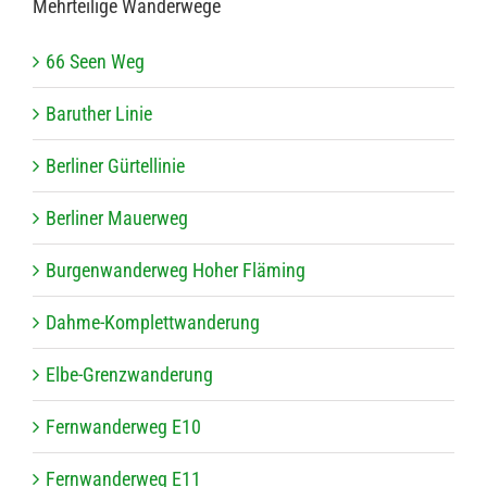
Mehr­tei­lige Wanderwege
66 Seen Weg
Baru­ther Linie
Ber­li­ner Gürtellinie
Ber­li­ner Mauerweg
Bur­gen­wan­der­weg Hoher Fläming
Dahme-Kom­plett­wan­de­rung
Elbe-Grenz­wan­de­rung
Fern­wan­der­weg E10
Fern­wan­der­weg E11