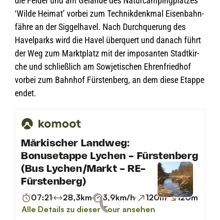
die Fel­der und am Gelände des Natur­cam­ping­plat­zes
‘Wilde Hei­mat’ vor­bei zum Tech­nik­denk­mal Eisen­bahn­
fähre an der Sig­gel­ha­vel. Nach Durch­que­rung des
Havel­parks wird die Havel über­quert und danach führt
der Weg zum Markt­platz mit der impo­san­ten Stadt­kir­
che und schließ­lich am Sowje­ti­schen Ehren­fried­hof
vor­bei zum Bahn­hof Fürs­ten­berg, an dem diese Etappe
endet.