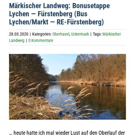
Mär­ki­scher Land­weg: Bonus­etappe
Lychen — Fürs­ten­berg (Bus
Lychen/Markt — RE-Fürstenberg)
28.03.2020
|
Kategorien:
Oberhavel
,
Uckermark
|
Tags:
Märkischer
Landweg
|
0 Kommentare
Zeige
grösseres
Bild
… heute hatte ich mal wie­der Lust auf den Ober­lauf der