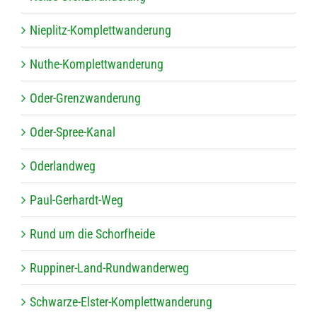
Nie­plitz-Kom­plett­wan­de­rung
Nuthe-Kom­plett­wan­de­rung
Oder-Grenz­wan­de­rung
Oder-Spree-Kanal
Oder­land­weg
Paul-Ger­hardt-Weg
Rund um die Schorfheide
Rup­pi­ner-Land-Rund­wan­der­weg
Schwarze-Els­ter-Kom­plett­wan­de­rung