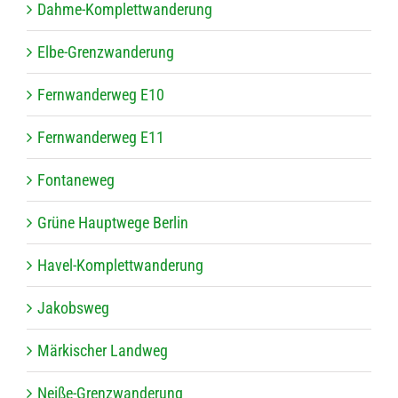
Dahme-Kom­plett­wan­de­rung
Elbe-Grenz­wan­de­rung
Fern­wan­der­weg E10
Fern­wan­der­weg E11
Fon­ta­ne­weg
Grüne Haupt­wege Berlin
Havel-Kom­plett­wan­de­rung
Jakobs­weg
Mär­ki­scher Landweg
Neiße-Grenz­wan­de­rung