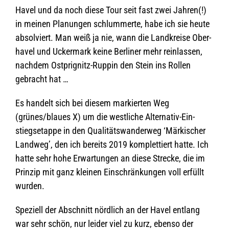
Havel und da noch diese Tour seit fast zwei Jah­ren(!)
in mei­nen Pla­nun­gen schlum­merte, habe ich sie heute
absol­viert. Man weiß ja nie, wann die Land­kreise Ober­
ha­vel und Ucker­mark keine Ber­li­ner mehr rein­las­sen,
nach­dem Ostp­ri­g­nitz-Rup­pin den Stein ins Rol­len
gebracht hat …
Es han­delt sich bei die­sem mar­kier­ten Weg
(grünes/blaues X) um die west­li­che Alter­na­tiv-Ein­
stiegs­etappe in den Qua­li­täts­wan­der­weg ‘Mär­ki­scher
Land­weg’, den ich bereits 2019 kom­plet­tiert hatte. Ich
hatte sehr hohe Erwar­tun­gen an diese Stre­cke, die im
Prin­zip mit ganz klei­nen Ein­schrän­kun­gen voll erfüllt
wurden.
Spe­zi­ell der Abschnitt nörd­lich an der Havel ent­lang
war sehr schön, nur lei­der viel zu kurz, ebenso der