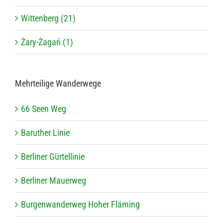
Wittenberg (21)
Żary-Żagań (1)
Mehr­tei­lige Wanderwege
66 Seen Weg
Baru­ther Linie
Ber­li­ner Gürtellinie
Ber­li­ner Mauerweg
Bur­gen­wan­der­weg Hoher Fläming