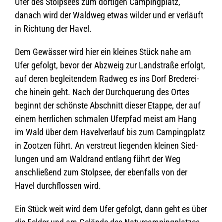
Ufer des Stolp­sees zum dor­ti­gen Cam­ping­platz,
danach wird der Wald­weg etwas wil­der und er ver­läuft
in Rich­tung der Havel.
Dem Gewäs­ser wird hier ein klei­nes Stück nahe am
Ufer gefolgt, bevor der Abzweig zur Land­straße erfolgt,
auf deren beglei­ten­dem Rad­weg es ins Dorf Bre­der­ei­
che hin­ein geht. Nach der Durch­que­rung des Ortes
beginnt der schönste Abschnitt die­ser Etappe, der auf
einem herr­li­chen schma­len Ufer­pfad meist am Hang
im Wald über dem Havel­ver­lauf bis zum Cam­ping­platz
in Zoot­zen führt. An ver­streut lie­gen­den klei­nen Sied­
lun­gen und am Wald­rand ent­lang führt der Weg
anschlie­ßend zum Stolp­see, der eben­falls von der
Havel durch­flos­sen wird.
Ein Stück weit wird dem Ufer gefolgt, dann geht es über