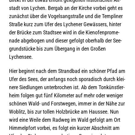
stadt von Lychen. Bergab an der Kir­che vor­bei geht es
zunächst über die Vogel­s­ang­straße und die Temp­li­ner
Straße kurz zum Ufer des Lyche­ner Gewäs­sers, hin­ter
der Brü­cke zum Stadt­see wird in die Kien­ofen­pro­me­
nade abge­bo­gen und die­ser gefolgt ober­halb der See­
grund­stü­cke bis zum Über­gang in den Gro­ßen
Lychensee.
Hier beginnt nach dem Strand­bad ein schö­ner Pfad am
Ufer des Sees, der anfangs noch spo­ra­disch durch klei­
nere Sied­lun­gen unter­bro­chen ist. Ab dem Ton­künst­ler­
heim fol­gen gut fünf Kilo­me­ter auf mehr oder weni­ger
schö­nen Wald- und Forst­we­gen, immer in der Nähe zur
Woblitz, bis zur tol­len Holz­brü­cke am Haus­see. Nun
wird eine Weile dem Rad­weg im Wald gefolgt am Ort
Him­mel­pfort vor­bei, es folgt ein kur­zer Abschnitt am