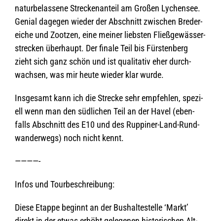
natur­be­las­sene Stre­cken­an­teil am Gro­ßen Lychen­see.
Genial dage­gen wie­der der Abschnitt zwi­schen Bre­der­
ei­che und Zoot­zen, eine mei­ner liebs­ten Fließ­ge­wäs­ser­
stre­cken über­haupt. Der finale Teil bis Fürs­ten­berg
zieht sich ganz schön und ist qua­li­ta­tiv eher durch­
wach­sen, was mir heute wie­der klar wurde.
Ins­ge­samt kann ich die Stre­cke sehr emp­feh­len, spe­zi­
ell wenn man den süd­li­chen Teil an der Havel (eben­
falls Abschnitt des E10 und des Rup­pi­ner-Land-Rund­
wan­der­wegs) noch nicht kennt.
————-
Infos und Tourbeschreibung:
Diese Etappe beginnt an der Bus­hal­te­stelle ‘Markt’
direkt in der etwas erhöht gele­ge­nen his­to­ri­schen Alt­