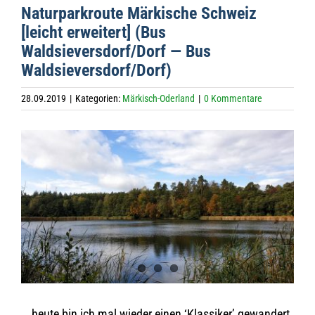
Natur­park­route Mär­ki­sche Schweiz
[leicht erwei­tert] (Bus
Waldsieversdorf/Dorf — Bus
Waldsieversdorf/Dorf)
28.09.2019
|
Kategorien:
Märkisch-Oderland
|
0 Kommentare
Zeige
grösseres
Bild
… heute bin ich mal wie­der einen ‘Klas­si­ker’ gewan­dert,