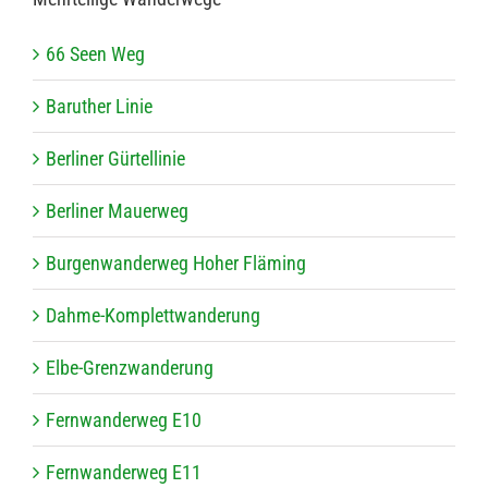
66 Seen Weg
Baru­ther Linie
Ber­li­ner Gürtellinie
Ber­li­ner Mauerweg
Bur­gen­wan­der­weg Hoher Fläming
Dahme-Kom­plett­wan­de­rung
Elbe-Grenz­wan­de­rung
Fern­wan­der­weg E10
Fern­wan­der­weg E11