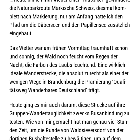
die Natur­park­route Mär­ki­sche Schweiz, dies­mal kom­
plett nach Mar­kie­rung, nur am Anfang hatte ich den
Pfad um die Däber­seen und den Papil­len­see zusätz­lich
eingebaut.
Das Wet­ter war am frü­hen Vor­mit­tag traum­haft schön
und son­nig, der Wald noch feucht vom Regen der
Nacht, die Far­ben des Laubs leuch­tend. Eine wirk­lich
ideale Wan­der­stre­cke, die abso­lut zurecht als einer der
weni­gen Wege in Bran­den­burg die Prä­mie­rung ‘Qua­li­
täts­weg Wan­der­ba­res Deutsch­land’ trägt.
Heute ging es mir auch darum, diese Stre­cke auf ihre
Grup­pen-Wan­der­taug­lich­keit zwecks Bus­an­bin­dung zu
tes­ten. Wie von mir gemacht hat man genau vier Stun­
den Zeit, um die Runde von Wald­sie­vers­dorf von der
dor­ti­gen Bus­hal­te­stelle zu bewäl­ti­gen, um auf dem