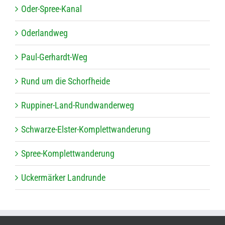
Oder-Spree-Kanal
Oder­land­weg
Paul-Ger­hardt-Weg
Rund um die Schorfheide
Rup­pi­ner-Land-Rund­wan­der­weg
Schwarze-Els­ter-Kom­plett­wan­de­rung
Spree-Kom­plett­wan­de­rung
Ucker­mär­ker Landrunde