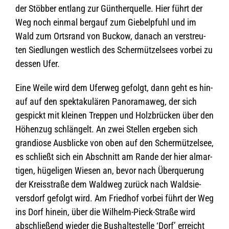
der Stöb­ber ent­lang zur Gün­ther­quelle. Hier führt der
Weg noch ein­mal berg­auf zum Gie­bel­pfuhl und im
Wald zum Orts­rand von Buc­kow, danach an ver­streu­
ten Sied­lun­gen west­lich des Scher­müt­zel­sees vor­bei zu
des­sen Ufer.
Eine Weile wird dem Ufer­weg gefolgt, dann geht es hin­
auf auf den spek­ta­ku­lä­ren Pan­ora­ma­weg, der sich
gespickt mit klei­nen Trep­pen und Holz­brü­cken über den
Höhen­zug schlän­gelt. An zwei Stel­len erge­ben sich
gran­diose Aus­bli­cke von oben auf den Scher­müt­zel­see,
es schließt sich ein Abschnitt am Rande der hier alm­ar­
ti­gen, hüge­li­gen Wie­sen an, bevor nach Über­que­rung
der Kreis­straße dem Wald­weg zurück nach Wald­sie­
vers­dorf gefolgt wird. Am Fried­hof vor­bei führt der Weg
ins Dorf hin­ein, über die Wil­helm-Pieck-Straße wird
abschlie­ßend wie­der die Bus­hal­te­stelle ‘Dorf’ erreicht