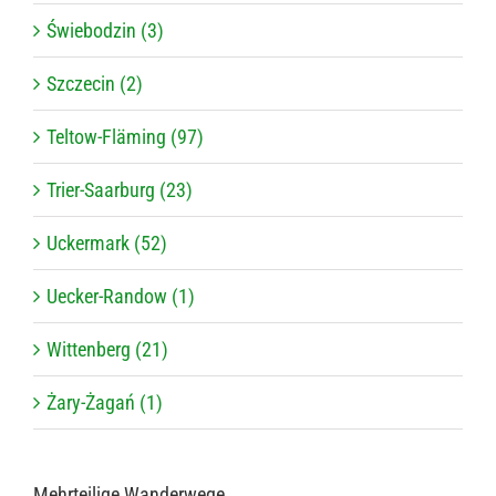
Świebodzin (3)
Szczecin (2)
Teltow-Fläming (97)
Trier-Saarburg (23)
Uckermark (52)
Uecker-Randow (1)
Wittenberg (21)
Żary-Żagań (1)
Mehr­tei­lige Wanderwege