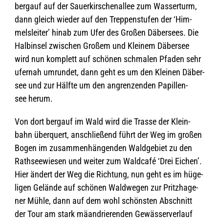
berg­auf auf der Sau­er­kir­schen­al­lee zum Was­ser­turm,
dann gleich wie­der auf den Trep­pen­stu­fen der ‘Him­
mels­lei­ter’ hinab zum Ufer des Gro­ßen Däber­sees. Die
Halb­in­sel zwi­schen Gro­ßem und Klei­nem Däber­see
wird nun kom­plett auf schö­nen schma­len Pfa­den sehr
ufer­nah umrun­det, dann geht es um den Klei­nen Däber­
see und zur Hälfte um den angren­zen­den Papil­len­
see herum.
Von dort berg­auf im Wald wird die Trasse der Klein­
bahn über­quert, anschlie­ßend führt der Weg im gro­ßen
Bogen im zusam­men­hän­gen­den Wald­ge­biet zu den
Rath­see­wie­sen und wei­ter zum Wald­café ‘Drei Eichen’.
Hier ändert der Weg die Rich­tung, nun geht es im hüge­
li­gen Gelände auf schö­nen Wald­we­gen zur Pritz­ha­ge­
ner Mühle, dann auf dem wohl schöns­ten Abschnitt
der Tour am stark mäan­drie­ren­den Gewäs­ser­ver­lauf