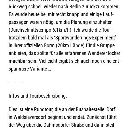
Rück­weg schnell wie­der nach Ber­lin zurück­zu­kom­men.
Es wurde heute bei mir recht knapp und einige Lauf­
pas­sa­gen waren nötig, um die Pla­nung ein­zu­hal­ten
(Durch­schnitts­tempo 6,1km/h). Ich werde die Tour
trotz­dem bald mal als ‘Sport­wan­de­rungs-Expe­ri­ment’
in ihrer offi­zi­el­len Form (20km Länge) für die Gruppe
anbie­ten, das sollte für alle erfah­re­nen Wan­de­rer locker
mach­bar sein. Viel­leicht ergibt sich auch noch eine ent­
spann­tere Variante …
————–
Infos und Tourbeschreibung:
Dies ist eine Rund­tour, die an der Bus­hal­te­stelle ‘Dorf’
in Wald­sie­vers­dorf beginnt und endet. Zunächst führt
der Weg über die Dahms­dor­fer Straße und dann steil