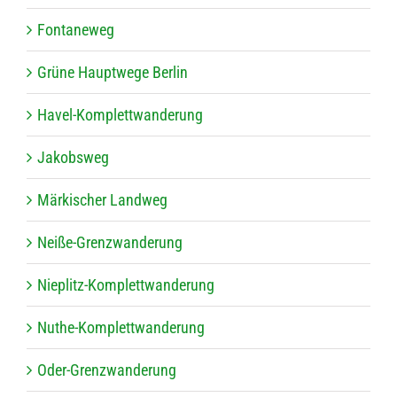
Fon­ta­ne­weg
Grüne Haupt­wege Berlin
Havel-Kom­plett­wan­de­rung
Jakobs­weg
Mär­ki­scher Landweg
Neiße-Grenz­wan­de­rung
Nie­plitz-Kom­plett­wan­de­rung
Nuthe-Kom­plett­wan­de­rung
Oder-Grenz­wan­de­rung