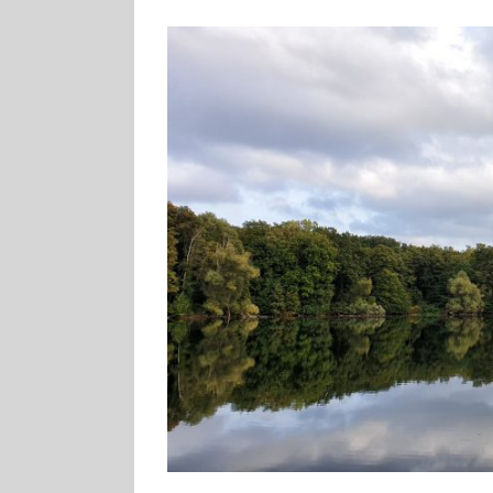
Zeige
grösseres
Bild