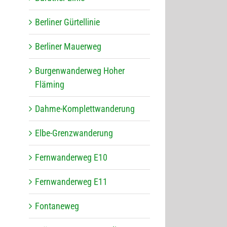
Ber­li­ner Gürtellinie
Ber­li­ner Mauerweg
Bur­gen­wan­der­weg Hoher
Fläming
Dahme-Kom­plett­wan­de­rung
Elbe-Grenz­wan­de­rung
Fern­wan­der­weg E10
Fern­wan­der­weg E11
Fon­ta­ne­weg