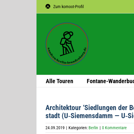
Zum
Zum komoot-Profil
Inhalt
springen
Alle Tou­ren
Fon­­tane-Wan­­der­­bu
Archi­tek­tour ‘Sied­lun­gen der 
stadt (U‑Siemensdamm — U‑
24.09.2019
|
Kategorien:
Berlin
|
0 Kommentare