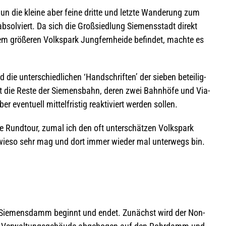
un die kleine aber feine dritte und letzte Wan­de­rung zum
bsol­viert. Da sich die Groß­sied­lung Sie­mens­stadt direkt
grö­ße­ren Volks­park Jung­fern­heide befin­det, machte es
 die unter­schied­li­chen ‘Hand­schrif­ten’ der sie­ben betei­lig­
ant die Reste der Sie­mens­bahn, deren zwei Bahn­höfe und Via­
r even­tu­ell mit­tel­fris­tig reak­ti­viert wer­den sollen.
ne Rund­tour, zumal ich den oft unter­schät­zen Volks­park
wieso sehr mag und dort immer wie­der mal unter­wegs bin.
f Sie­mens­damm beginnt und endet. Zunächst wird der Non­