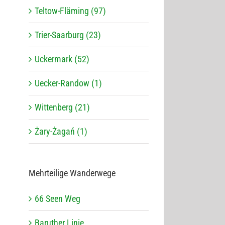
Teltow-Fläming (97)
Trier-Saarburg (23)
Uckermark (52)
Uecker-Randow (1)
Wittenberg (21)
Żary-Żagań (1)
Mehr­tei­lige Wanderwege
66 Seen Weg
Baru­ther Linie