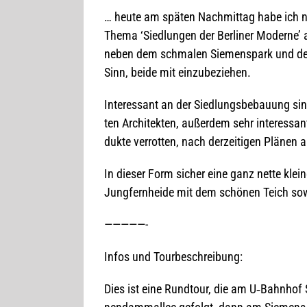
… heute am spä­ten Nach­mit­tag habe ich n
Thema ‘Sied­lun­gen der Ber­li­ner Moderne’ a
neben dem schma­len Sie­mens­park und dem 
Sinn, beide mit einzubeziehen.
Inter­es­sant an der Sied­lungs­be­bau­ung sind
ten Archi­tek­ten, außer­dem sehr inter­es­s
dukte ver­rot­ten, nach der­zei­ti­gen Plä­nen abe
In die­ser Form sicher eine ganz nette klei
Jung­fern­heide mit dem schö­nen Teich so
—————-
Infos und Tourbeschreibung:
Dies ist eine Rund­tour, die am U‑Bahnho