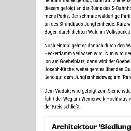
nen­damm­al­lee gefolgt, dann am Sie­mens
die­sem gefolgt an der Ruine des S‑Bahnhof
mens-Parks. Der schmale wald­ar­tige Park w
tal des Strand­bads Jung­fern­heide. Kurz 
Bogen durch dich­ten Wald im Volks­park Ju
Noch ein­mal geht es danach durch den Wa
Hecker­damm ver­las­sen wird. Nun wird dem 
lon am Goe­bel­platz, dann wird der Goe­bel
Joseph-Kirche, wei­ter geht es über den Qu
ßend auf dem Jung­fern­hei­de­weg am ‘Pan­
Dem Via­dukt wird gefolgt zum Sie­mens­d
führt der Weg am Wern­erwerk-Hoch­haus v
der Kreis schließt.