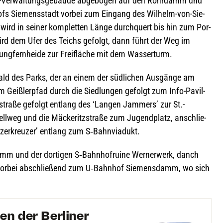
-Ver­wal­tungs­ge­bäude abge­bo­gen auf den Rohr­damm und
s Sie­mens­stadt vor­bei zum Ein­gang des Wil­helm-von-Sie­
ird in sei­ner kom­plet­ten Länge durch­quert bis hin zum Por­
wird dem Ufer des Teichs gefolgt, dann führt der Weg im
ng­fern­heide zur Frei­flä­che mit dem Wasserturm.
ld des Parks, der an einem der süd­li­chen Aus­gänge am
Geiß­ler­pfad durch die Sied­lun­gen gefolgt zum Info-Pavil­
­straße gefolgt ent­lang des ‘Lan­gen Jam­mers’ zur St.-
ell­weg und die Mäcke­ritz­straße zum Jugend­platz, anschlie­
zer­kreu­zer’ ent­lang zum S‑Bahnviadukt.
amm und der dor­ti­gen S‑Bahnhofruine Wern­erwerk, danch
or­bei abschlie­ßend zum U‑Bahnhof Sie­mens­damm, wo sich