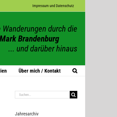
Impres­sum und Datenschutz
 Wanderungen durch die
Mark Brandenburg
... und darüber hinaus
ien
Über mich / Kontakt
Suche
nach:
Jah­res­ar­chiv