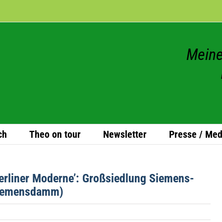
Meine
ch
Theo on tour
News­let­ter
Presse / Med
Ber­li­ner Moderne’: Groß­sied­lung Sie­mens­
Siemensdamm)