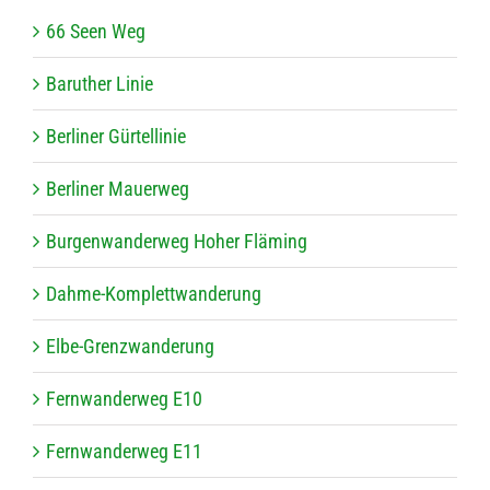
66 Seen Weg
Baru­ther Linie
Ber­li­ner Gürtellinie
Ber­li­ner Mauerweg
Bur­gen­wan­der­weg Hoher Fläming
Dahme-Kom­plett­wan­de­rung
Elbe-Grenz­wan­de­rung
Fern­wan­der­weg E10
Fern­wan­der­weg E11