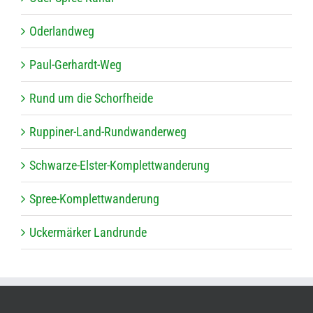
Oder­land­weg
Paul-Ger­hardt-Weg
Rund um die Schorfheide
Rup­pi­ner-Land-Rund­wan­der­weg
Schwarze-Els­ter-Kom­plett­wan­de­rung
Spree-Kom­plett­wan­de­rung
Ucker­mär­ker Landrunde