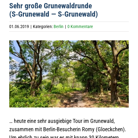
Sehr große Gru­ne­wald­runde
(S‑Grunewald — S‑Grunewald)
01.06.2019
|
Kategorien:
Berlin
|
0 Kommentare
Zeige
grösseres
Bild
… heute eine sehr aus­gie­bige Tour im Gru­ne­wald,
zusam­men mit Ber­lin-Besu­che­rin Romy (Gloeck­chen).
Um ehr­lich zu sein war es mit knapp 30 Kilo­me­tern