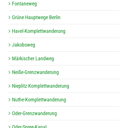
Fon­ta­ne­weg
Grüne Haupt­wege Berlin
Havel-Kom­plett­wan­de­rung
Jakobs­weg
Mär­ki­scher Landweg
Neiße-Grenz­wan­de­rung
Nie­plitz-Kom­plett­wan­de­rung
Nuthe-Kom­plett­wan­de­rung
Oder-Grenz­wan­de­rung
Oder-Spree-Kanal