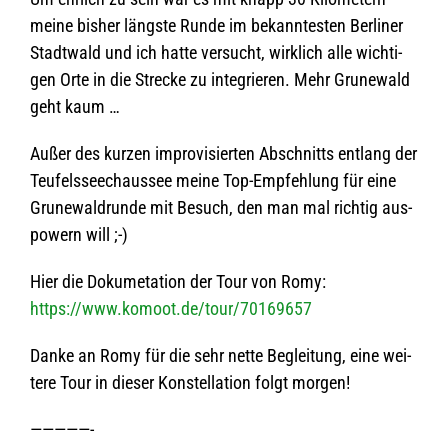
meine bis­her längste Runde im bekann­tes­ten Ber­li­ner
Stadt­wald und ich hatte ver­sucht, wirk­lich alle wich­ti­
gen Orte in die Stre­cke zu inte­grie­ren. Mehr Gru­ne­wald
geht kaum …
Außer des kur­zen impro­vi­sier­ten Abschnitts ent­lang der
Teu­fels­se­e­ch­aus­see meine Top-Emp­feh­lung für eine
Gru­ne­wald­runde mit Besuch, den man mal rich­tig aus­
po­wern will ;-)
Hier die Doku­me­ta­tion der Tour von Romy:
https://www.komoot.de/tour/70169657
Danke an Romy für die sehr nette Beglei­tung, eine wei­
tere Tour in die­ser Kon­stel­la­tion folgt morgen!
—————-