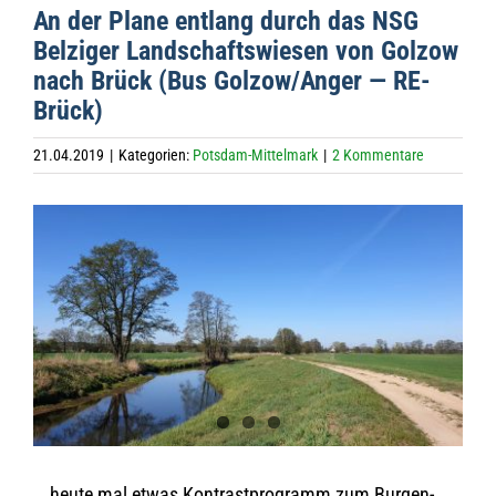
An der Plane ent­lang durch das NSG
Bel­zi­ger Land­schafts­wie­sen von Golzow
nach Brück (Bus Golzow/Anger — RE-
Brück)
21.04.2019
|
Kategorien:
Potsdam-Mittelmark
|
2 Kommentare
Zeige
grösseres
Bild
… heute mal etwas Kon­trast­pro­gramm zum Bur­gen­