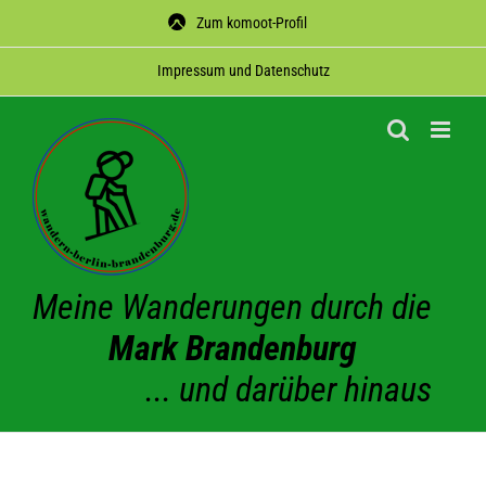
Zum
Zum komoot-Profil
Inhalt
springen
Impres­sum und Datenschutz
Meine Wanderungen durch die
Mark Brandenburg
... und darüber hinaus