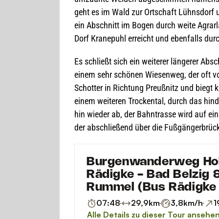
geht es im Wald zur Ort­schaft Lühns­dorf u
ein Abschnitt im Bogen durch weite Agrar­la
Dorf Kra­ne­puhl erreicht und eben­falls dur
Es schließt sich ein wei­te­rer län­ge­rer Abs
einem sehr schö­nen Wie­sen­weg, der oft 
Schot­ter in Rich­tung Preuß­nitz und biegt ku
einem wei­te­ren Tro­cken­tal, durch das hin
hin wie­der ab, der Bahn­trasse wird auf e
der abschlie­ßend über die Fuß­gän­ger­brü