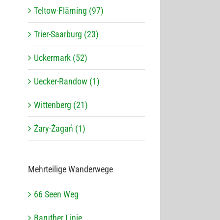
Teltow-Fläming (97)
Trier-Saarburg (23)
Uckermark (52)
Uecker-Randow (1)
Wittenberg (21)
Żary-Żagań (1)
Mehr­tei­lige Wanderwege
66 Seen Weg
Baru­ther Linie