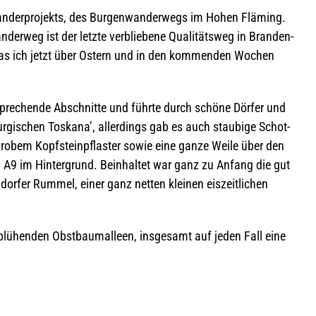
­der­pro­jekts, des Bur­gen­wan­der­wegs im Hohen Flä­ming.
der­weg ist der letzte ver­blie­bene Qua­li­täts­weg in Bran­den­
was ich jetzt über Ostern und in den kom­men­den Wochen
­spre­chende Abschnitte und führte durch schöne Dör­fer und
r­gi­schen Tos­kana’, aller­dings gab es auch stau­bige Schot­
gro­bem Kopf­stein­pflas­ter sowie eine ganze Weile über den
n A9 im Hin­ter­grund. Beinhal­tet war ganz zu Anfang die gut
dor­fer Rum­mel, einer ganz net­ten klei­nen eis­zeit­li­chen
e blü­hen­den Obst­baum­al­leen, ins­ge­samt auf jeden Fall eine