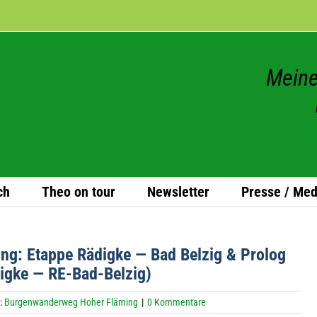
Meine
ch
Theo on tour
News­let­ter
Presse / Med
ing: Etappe Rädigke — Bad Bel­zig & Pro­log
digke — RE-Bad-Belzig)
:
Burgenwanderweg Hoher Fläming
|
0 Kommentare