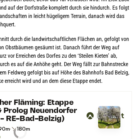
nd auf der Dorf­straße kom­plett durch sie hin­durch. Es folgt
nd­schaf­ten in leicht hüge­li­gem Ter­rain, danach wird das
chquert.
chnitt durch die land­wirt­schaft­li­chen Flä­chen an, gefolgt von
von Obst­bäu­men gesäumt ist. Danach führt der Weg auf
rz vor Errei­chen des Dor­fes zu den ‘Stei­len Kie­ten’ ab,
­durch es auf die Anhöhe geht. Der Weg fällt zur Bahn­stre­cke
inem Feld­weg gefolgt bis auf Höhe des Bahn­hofs Bad Bel­zig,
­cke erreicht wird und an dem diese Etappe endet.