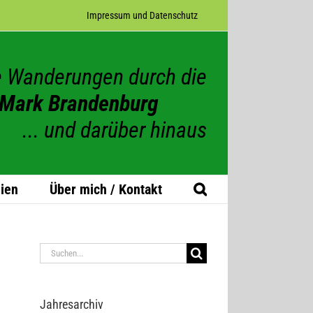
Impres­sum und Datenschutz
 Wanderungen durch die
Mark Brandenburg
... und darüber hinaus
ien
Über mich / Kontakt
Suche
nach:
Jah­res­ar­chiv