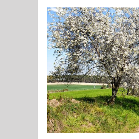
Zeige
grösseres
Bild