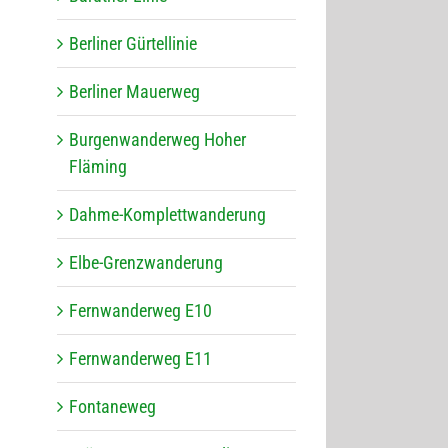
Ber­li­ner Gürtellinie
Ber­li­ner Mauerweg
Bur­gen­wan­der­weg Hoher
Fläming
Dahme-Kom­plett­wan­de­rung
Elbe-Grenz­wan­de­rung
Fern­wan­der­weg E10
Fern­wan­der­weg E11
Fon­ta­ne­weg