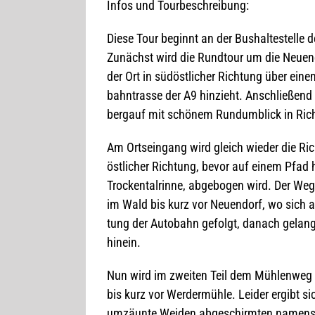
Infos und Tourbeschreibung:
Diese Tour beginnt an der Bus­hal­te­stelle der
Zunächst wird die Rund­tour um die Neu­en­d
der Ort in süd­öst­li­cher Rich­tung über eine
bahn­trasse der A9 hin­zieht. Anschlie­ßend
berg­auf mit schö­nem Rund­um­blick in Rich­
Am Orts­ein­gang wird gleich wie­der die Ri
öst­li­cher Rich­tung, bevor auf einem Pfad hi
Tro­cken­tal­rinne, abge­bo­gen wird. Der We
im Wald bis kurz vor Neu­en­dorf, wo sich a
tung der Auto­bahn gefolgt, danach gelan
hinein.
Nun wird im zwei­ten Teil dem Müh­len­weg
bis kurz vor Wer­der­mühle. Lei­der ergibt 
umzäunte Wei­den abge­schirm­ten namens­g