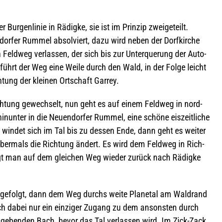
 Bur­gen­li­nie in Rädigke, sie ist im Prin­zip zwei­ge­teilt.
or­fer Rum­mel absol­viert, dazu wird neben der Dorf­kir­che
n Feld­weg ver­las­sen, der sich bis zur Unter­que­rung der Auto­
 führt der Weg eine Weile durch den Wald, in der Folge leicht
tung der klei­nen Ort­schaft Garrey.
ch­tung gewech­selt, nun geht es auf einem Feld­weg in nord­
n­un­ter in die Neu­en­dor­fer Rum­mel, eine schöne eis­zeit­li­che
g win­det sich im Tal bis zu des­sen Ende, dann geht es wei­ter
ber­mals die Rich­tung ändert. Es wird dem Feld­weg in Rich­
gt man auf dem glei­chen Weg wie­der zurück nach Rädigke
 gefolgt, dann dem Weg durchs weite Pla­ne­tal am Wald­rand
sich dabei nur ein ein­zi­ger Zugang zu dem ansons­ten durch
e­ben­den Bach, bevor das Tal ver­las­sen wird. Im Zick-Zack