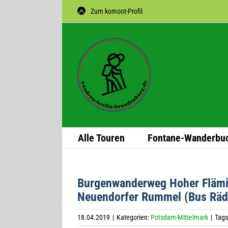
Zum
Zum komoot-Profil
Inhalt
springen
Alle Tou­ren
Fon­­tane-Wan­­der­­bu
Bur­gen­wan­der­weg Hoher Flä­m
Neu­en­dor­fer Rum­mel (Bus Rä
18.04.2019
|
Kategorien:
Potsdam-Mittelmark
|
Tags