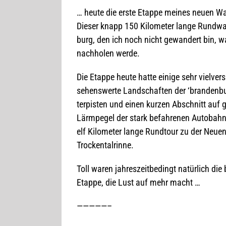
… heute die erste Etappe mei­nes neuen Wan
Die­ser knapp 150 Kilo­me­ter lange Rund­wan­
burg, den ich noch nicht gewan­dert bin, 
nach­ho­len werde.
Die Etappe heute hatte einige sehr viel­ver
sehens­werte Land­schaf­ten der ‘bran­den­bu
ter­pis­ten und einen kur­zen Abschnitt auf 
Lärm­pe­gel der stark befah­re­nen Auto­bah
elf Kilo­me­ter lange Rund­tour zu der Neu­en­
Trockentalrinne.
Toll waren jah­res­zeit­be­dingt natür­lich di
Etappe, die Lust auf mehr macht …
—————–